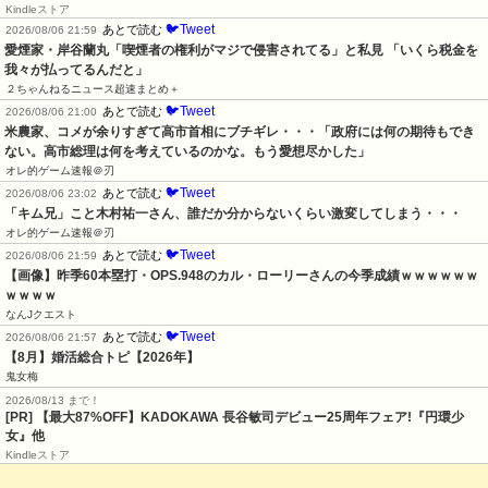
Kindleストア
🐦Tweet
あとで読む
2026/08/06 21:59
愛煙家・岸谷蘭丸「喫煙者の権利がマジで侵害されてる」と私見 「いくら税金を
我々が払ってるんだと」
２ちゃんねるニュース超速まとめ＋
🐦Tweet
あとで読む
2026/08/06 21:00
米農家、コメが余りすぎて高市首相にブチギレ・・・「政府には何の期待もでき
ない。高市総理は何を考えているのかな。もう愛想尽かした」
オレ的ゲーム速報＠刃
🐦Tweet
あとで読む
2026/08/06 23:02
「キム兄」こと木村祐一さん、誰だか分からないくらい激変してしまう・・・
オレ的ゲーム速報＠刃
🐦Tweet
あとで読む
2026/08/06 21:59
【画像】昨季60本塁打・OPS.948のカル・ローリーさんの今季成績ｗｗｗｗｗｗ
ｗｗｗｗ
なんJクエスト
🐦Tweet
あとで読む
2026/08/06 21:57
【8月】婚活総合トピ【2026年】
鬼女梅
2026/08/13 まで！
[PR] 【最大87%OFF】KADOKAWA 長谷敏司デビュー25周年フェア!『円環少
女』他
Kindleストア