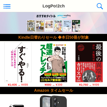
LogPo!2ch
Kindle日替わりセール ◆本日50冊が対象
¥1,406
→ ¥499
¥880
→ ¥399
¥1,760
→ ¥499
Amazon タイムセール