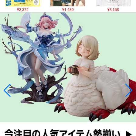
¥2,372
¥1,430
¥3,168