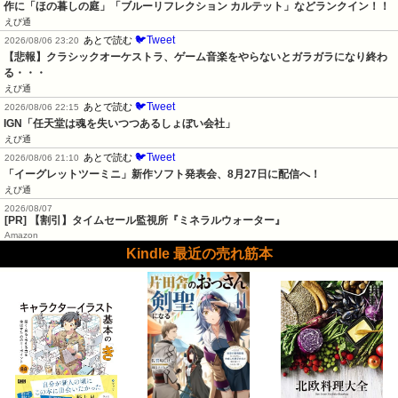
作に「ほの暮しの庭」「ブルーリフレクション カルテット」などランクイン！！
えび通
🐦Tweet
あとで読む
2026/08/06 23:20
【悲報】クラシックオーケストラ、ゲーム音楽をやらないとガラガラになり終わ
る・・・
えび通
🐦Tweet
あとで読む
2026/08/06 22:15
IGN「任天堂は魂を失いつつあるしょぼい会社」
えび通
🐦Tweet
あとで読む
2026/08/06 21:10
「イーグレットツーミニ」新作ソフト発表会、8月27日に配信へ！
えび通
2026/08/07
[PR] 【割引】タイムセール監視所『ミネラルウォーター』
Amazon
Kindle 最近の売れ筋本