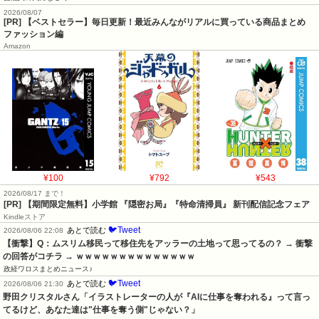
2026/08/07
[PR] 【ベストセラー】毎日更新！最近みんながリアルに買っている商品まとめ
ファッション編
Amazon
¥100
¥792
¥543
2026/08/17 まで！
[PR] 【期間限定無料】小学館 『隠密お局』『特命清掃員』 新刊配信記念フェア
Kindleストア
🐦Tweet
あとで読む
2026/08/06 22:08
【衝撃】Q：ムスリム移民って移住先をアッラーの土地って思ってるの？ → 衝撃
の回答がコチラ → ｗｗｗｗｗｗｗｗｗｗｗｗｗｗ
政経ワロスまとめニュース♪
🐦Tweet
あとで読む
2026/08/06 21:30
野田クリスタルさん「イラストレーターの人が『AIに仕事を奪われる』って言っ
てるけど、あなた達は"仕事を奪う側"じゃない？」