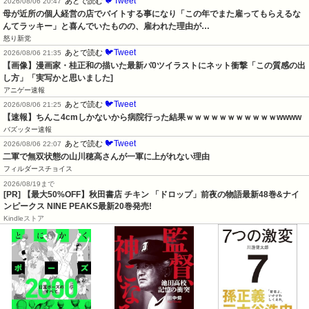
🐦Tweet
あとで読む
2026/08/06 20:47
母が近所の個人経営の店でバイトする事になり「この年でまた雇ってもらえるな
んてラッキー」と喜んでいたものの、雇われた理由が…
怒り新党
🐦Tweet
あとで読む
2026/08/06 21:35
【画像】漫画家・桂正和の描いた最新パ0ツイラストにネット衝撃「この質感の出
し方」「実写かと思いました]
アニゲー速報
🐦Tweet
あとで読む
2026/08/06 21:25
【速報】ちんこ4cmしかないから病院行った結果ｗｗｗｗｗｗｗｗｗｗｗwwww
バズッター速報
🐦Tweet
あとで読む
2026/08/06 22:07
二軍で無双状態の山川穂高さんが一軍に上がれない理由
フィルダースチョイス
2026/08/19まで
[PR] 【最大50%OFF】秋田書店 チキン 「ドロップ」前夜の物語最新48巻&ナイ
ンピークス NINE PEAKS最新20巻発売!
Kindleストア