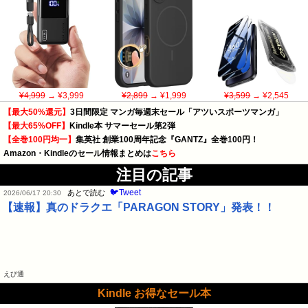
¥4,999
→ ¥3,999
¥2,899
→ ¥1,999
¥3,599
→ ¥2,545
【最大50%還元】
3日間限定 マンガ毎週末セール「アツいスポーツマンガ」
【最大65%OFF】
Kindle本 サマーセール第2弾
【全巻100円均一】
集英社 創業100周年記念『GANTZ』全巻100円！
Amazon・Kindleのセール情報まとめは
こちら
注目の記事
🐦Tweet
あとで読む
2026/06/17 20:30
【速報】真のドラクエ「PARAGON STORY」発表！！
えび通
Kindle お得なセール本