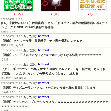
¥2,277
¥2,000
¥1,782
2026/08/19 まで！
[PR] 【最大50%OFF】秋田書店 チキン 「ドロップ」前夜の物語最新48巻&ナイ
ンピークス NINE PEAKS最新20巻発売!
Kindleストア
🐦Tweet
あとで読む
2026/08/06 22:07
【画像】 セクシー女優・谷原希美、ナマ乳が最高にヌケるぞ
芸能人の気になる噂
🐦Tweet
あとで読む
2026/08/06 22:09
【画像】JK、三人以上になるとパ●ツ気にしなくなる法則ｗｗｗｗｗｗｗｗ
うしみつ
🐦Tweet
あとで読む
2026/08/06 22:00
セクシー系アカウントの美人女性「20歳でアルファードを一括で買っちゃう私っ
て素敵」→とんでもないものが映り込んでしまい、終わる
オレ的ゲーム速報＠刃
🐦Tweet
あとで読む
2026/08/06 20:20
【悲報】ディズニーランドさん、●●●みたいな食べ物を販売してしまう
もみあげチャ～シュ～
🐦Tweet
あとで読む
2026/08/06 20:20
【動画】チャリカス、ブレーキをかけないｗｗｗｗｗｗｗｗｗｗｗｗｗｗｗｗｗ
ｗｗｗｗｗｗｗｗｗ
おる速