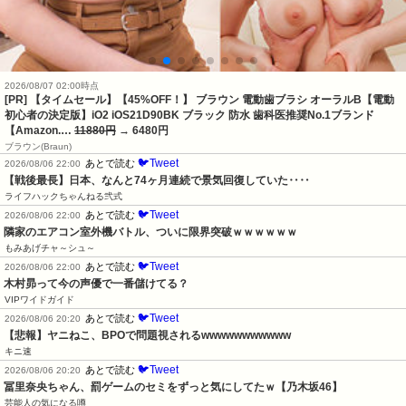
2026/08/07 02:00時点
[PR] 【タイムセール】【45%OFF！】 ブラウン 電動歯ブラシ オーラルB【電動
初心者の決定版】iO2 iOS21D90BK ブラック 防水 歯科医推奨No.1ブランド
【Amazon.…
11880円
→ 6480円
ブラウン(Braun)
🐦Tweet
あとで読む
2026/08/06 22:00
【戦後最長】日本、なんと74ヶ月連続で景気回復していた‥‥
ライフハックちゃんねる弐式
🐦Tweet
あとで読む
2026/08/06 22:00
隣家のエアコン室外機バトル、ついに限界突破ｗｗｗｗｗｗ
もみあげチャ～シュ～
🐦Tweet
あとで読む
2026/08/06 22:00
木村昴って今の声優で一番儲けてる？
VIPワイドガイド
🐦Tweet
あとで読む
2026/08/06 20:20
【悲報】ヤニねこ、BPOで問題視されるwwwwwwwwwww
キニ速
🐦Tweet
あとで読む
2026/08/06 20:20
冨里奈央ちゃん、罰ゲームのセミをずっと気にしてたｗ【乃木坂46】
芸能人の気になる噂