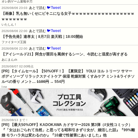
オレ的ゲーム速報＠刃
🐦Tweet
あとで読む
2026/08/06 23:03
【画像】乳も無いくせにビキニになる女子ｗｗｗｗｗｗｗｗｗｗｗｗｗｗｗｗｗ
ｗｗｗｗｗｗｗ
いたしん！
🐦Tweet
あとで読む
2026/08/06 22:00
【予告先発】達孝太｜8月7日 楽天戦｜18:00開始
ファイターズ王国
🐦Tweet
あとで読む
2026/08/06 22:00
【アイシールド21】阿含が栗田を罵倒するシーン、今読むと湿度が高すぎる
あにまんch
2026/08/07 02:00時点
[PR] 【タイムセール】【50%OFF！】 【夏限定】 YOLU ヨル トリーツ サマー
ボディソープ リラックスナイトケア 保湿 乾燥対策 くすみケア ミント&ライチソ
ルベの香り メント…
1100円
→ 554円
I-ne
2026/08/13 まで！
[PR]
【最大50%OFF】KADOKAWA カドサマー2026 第3弾（#女性コミック）
『「女はおごられて当然」と思ってる昭和引きずり女が、婚活した話』『99%離
婚 モラハラ夫は変わるのか』『10歳で性被害にあいました』他