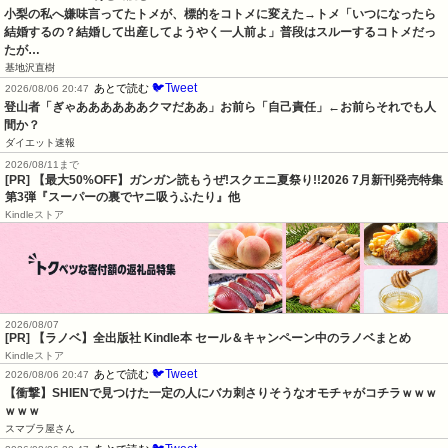
小梨の私へ嫌味言ってたトメが、標的をコトメに変えた→トメ「いつになったら
結婚するの？結婚して出産してようやく一人前よ」普段はスルーするコトメだっ
たが…
基地沢直樹
🐦Tweet
あとで読む
2026/08/06 20:47
登山者「ぎゃああああああクマだああ」お前ら「自己責任」←お前らそれでも人
間か？
ダイエット速報
2026/08/11まで
[PR] 【最大50%OFF】ガンガン読もうぜ!スクエニ夏祭り!!2026 7月新刊発売特集
第3弾『スーパーの裏でヤニ吸うふたり』他
Kindleストア
2026/08/07
[PR] 【ラノベ】全出版社 Kindle本 セール＆キャンペーン中のラノベまとめ
Kindleストア
🐦Tweet
あとで読む
2026/08/06 20:47
【衝撃】SHIENで見つけた一定の人にバカ刺さりそうなオモチャがコチラｗｗｗ
ｗｗｗ
スマブラ屋さん