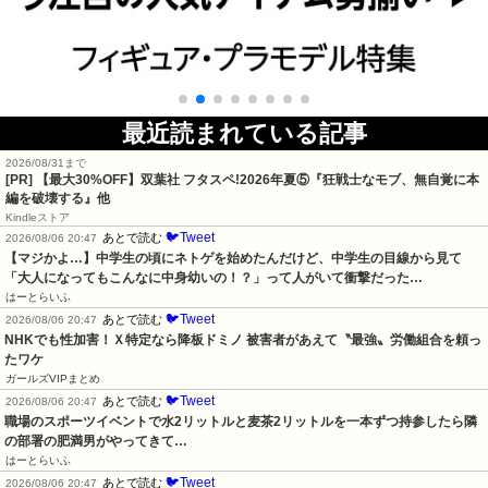
最近読まれている記事
2026/08/31まで
[PR] 【最大30%OFF】双葉社 フタスペ!2026年夏⑤『狂戦士なモブ、無自覚に本
編を破壊する』他
Kindleストア
🐦Tweet
あとで読む
2026/08/06 20:47
【マジかよ…】中学生の頃にネトゲを始めたんだけど、中学生の目線から見て
「大人になってもこんなに中身幼いの！？」って人がいて衝撃だった…
はーとらいふ
🐦Tweet
あとで読む
2026/08/06 20:47
NHKでも性加害！Ｘ特定なら降板ドミノ 被害者があえて〝最強〟労働組合を頼っ
たワケ
ガールズVIPまとめ
🐦Tweet
あとで読む
2026/08/06 20:47
職場のスポーツイベントで水2リットルと麦茶2リットルを一本ずつ持参したら隣
の部署の肥満男がやってきて…
はーとらいふ
🐦Tweet
あとで読む
2026/08/06 20:47