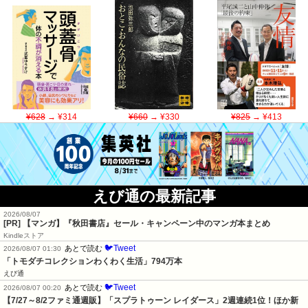
¥628
→ ¥314
¥660
→ ¥330
¥825
→ ¥413
えび通の最新記事
2026/08/07
[PR] 【マンガ】『秋田書店』セール・キャンペーン中のマンガ本まとめ
Kindleストア
🐦Tweet
あとで読む
2026/08/07 01:30
「トモダチコレクションわくわく生活」794万本
えび通
🐦Tweet
あとで読む
2026/08/07 00:20
【7/27～8/2ファミ通週販】「スプラトゥーン レイダース」2週連続1位！ほか新