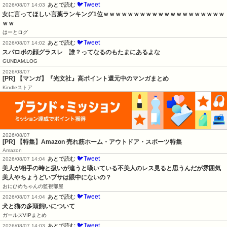
🐦Tweet
あとで読む
2026/08/07 14:03
女に言ってほしい言葉ランキング1位ｗｗｗｗｗｗｗｗｗｗｗｗｗｗｗｗｗｗｗｗ
ｗｗ
はーとログ
🐦Tweet
あとで読む
2026/08/07 14:02
スパロボの顔グラスレ　誰？ってなるのもたまにあるよな
GUNDAM.LOG
2026/08/07
[PR] 【マンガ】『光文社』高ポイント還元中のマンガまとめ
Kindleストア
2026/08/07
[PR] 【特集】Amazon 売れ筋ホーム・アウトドア・スポーツ特集
Amazon
🐦Tweet
あとで読む
2026/08/07 14:04
美人が相手の時と扱いが違うと嘆いている不美人のレス見ると思うんだが雰囲気
美人やちょうどいブサは眼中にないの？
おにひめちゃんの監視部屋
🐦Tweet
あとで読む
2026/08/07 14:04
犬と猫の多頭飼いについて
ガールズVIPまとめ
🐦Tweet
あとで読む
2026/08/07 14:03