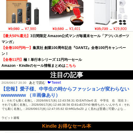
¥9,980
→ ¥7,980
¥3,580
→ ¥3,401
¥35,739
→ ¥29,800
【最大50%還元】
3日間限定 Amazon公式マンガ毎週末セール「アツいスポーツ
マンガ」
【全巻100円均一】
集英社 創業100周年記念『GANTZ』全巻100円キャンペー
ン！
【全巻11円】
極！単行本シリーズ 11円均一セール
Amazon・Kindleのセール情報まとめは
こちら
注目の記事
🐦Tweet
あとで読む
2026/06/17 20:30
【悲報】愛子様、中学生の時からファッションが変わらない
wwwwwww （※画像あり）
1：それでも動く名無し：2026/06/17(水) 12:43:58.31 ID:EAlTr3er0 左 中学生 右 現在 3：
それでも動く名無し：2026/06/17(水) 12:46:38.56 ID:81vEC5Yt0 物持ちがいいんやろ 4：それ
でも動く名無し：2026/06/17(水) 12:47:05.62 ID:frRGz5eZ0 よく見れば普通に可愛いよな…
ラビット速報
Kindle お得なセール本