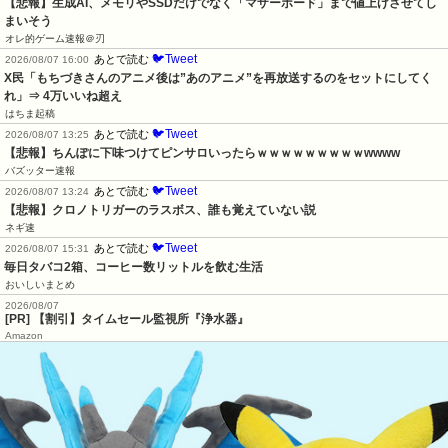
【悲報】生成AI、メモリやSSDだけでなく「マザーボード」まで値上げさせてし
まいそう
オレ的ゲーム速報＠刃
🐦Tweet
あとで読む
2026/08/07 16:00
X民「もちづきさんのアニメ後は”あのアニメ”を再放送するのをセットにしてく
れ」⇒ 4万いいね超え
はちま起稿
🐦Tweet
あとで読む
2026/08/07 13:25
【悲報】ちんぽに下味つけてピンサロいったらｗｗｗｗｗｗｗｗｗwwww
バズッター速報
🐦Tweet
あとで読む
2026/08/07 13:24
【悲報】クロノトリガーのラスボス、誰も覚えていない説
ネギ速
🐦Tweet
あとで読む
2026/08/07 15:31
毎日タバコ2箱、コーヒー数リットルを飲む生活
おいしいまとめ
2026/08/07
[PR] 【割引】タイムセール監視所『浄水器』
Amazon