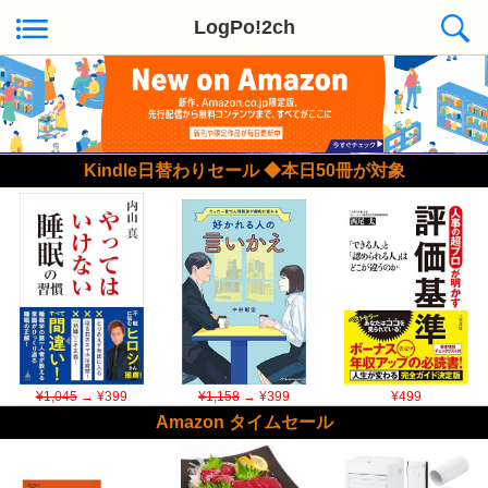
LogPo!2ch
Kindle日替わりセール ◆本日50冊が対象
¥1,045
→ ¥399
¥1,158
→ ¥399
¥499
Amazon タイムセール