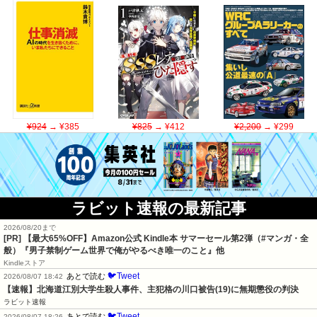
¥924
→ ¥385
¥825
→ ¥412
¥2,200
→ ¥299
ラビット速報の最新記事
2026/08/20まで
[PR]
【最大65%OFF】Amazon公式 Kindle本 サマーセール第2弾（#マンガ・全
般）『男子禁制ゲーム世界で俺がやるべき唯一のこと』他
Kindleストア
🐦Tweet
あとで読む
2026/08/07 18:42
【速報】北海道江別大学生殺人事件、主犯格の川口被告(19)に無期懲役の判決
ラビット速報
🐦Tweet
あとで読む
2026/08/07 18:26