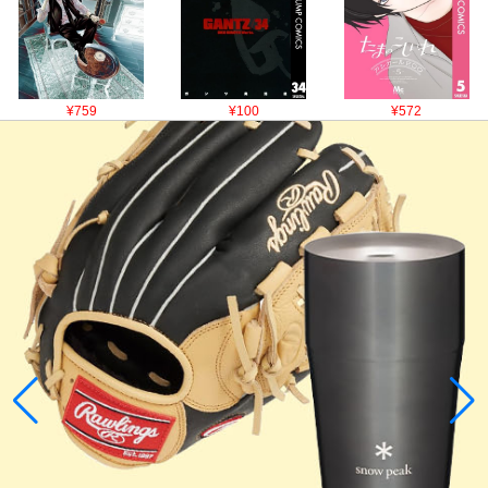
¥759
¥100
¥572