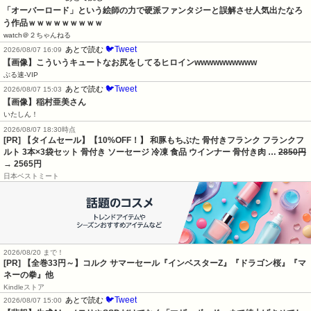
「オーバーロード」という絵師の力で硬派ファンタジーと誤解させ人気出たなろ
う作品ｗｗｗｗｗｗｗｗｗ
watch＠２ちゃんねる
🐦Tweet
あとで読む
2026/08/07 16:09
【画像】こういうキュートなお尻をしてるヒロインwwwwwwwwww
ぶる速-VIP
🐦Tweet
あとで読む
2026/08/07 15:03
【画像】稲村亜美さん
いたしん！
2026/08/07 18:30時点
[PR] 【タイムセール】【10%OFF！】 和豚もちぶた 骨付きフランク フランクフ
ルト 3本×3袋セット 骨付き ソーセージ 冷凍 食品 ウインナー 骨付き肉 …
2850円
→ 2565円
日本ベストミート
2026/08/20 まで！
[PR]
【全巻33円～】コルク サマーセール『インベスターZ』『ドラゴン桜』『マ
ネーの拳』他
Kindleストア
🐦Tweet
あとで読む
2026/08/07 15:00