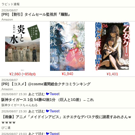
ラビット速報
2026/08/07
[PR] 【割引】タイムセール監視所『麺類』
Amazon
¥2,860 (+858pt)
¥1,940
¥1,401
2026/08/07
[PR] 【コスメ】@cosme週間総合クチコミランキング
Amazon
🐦Tweet
あとで読む
2026/08/07 15:30
阪神タイガース 1位 54勝42敗1分 （巨人と1G差）←これ
阪神タイガースちゃんねる
🐦Tweet
あとで読む
2026/08/07 15:30
【画像】アニメ「メイドインアビス」エチエチなデバステ役に諸星すみれさんｗ
ｗｗｗｗ
ぴこ速
🐦Tweet
あとで読む
2026/08/07 15:03