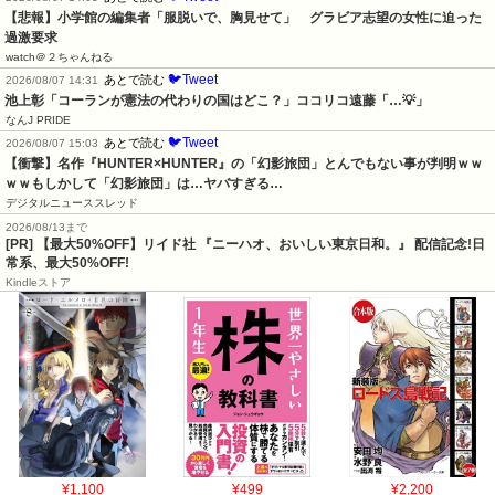
【悲報】小学館の編集者「服脱いで、胸見せて」　グラビア志望の女性に迫った
過激要求
watch＠２ちゃんねる
🐦Tweet
あとで読む
2026/08/07 14:31
池上彰「コーランが憲法の代わりの国はどこ？」ココリコ遠藤「…💡」
なんJ PRIDE
🐦Tweet
あとで読む
2026/08/07 15:03
【衝撃】名作『HUNTER×HUNTER』の「幻影旅団」とんでもない事が判明ｗｗ
ｗｗもしかして「幻影旅団」は…ヤバすぎる…
デジタルニューススレッド
2026/08/13まで
[PR] 【最大50%OFF】リイド社 『ニーハオ、おいしい東京日和。』 配信記念!日
常系、最大50%OFF!
Kindleストア
¥1,100
¥499
¥2,200