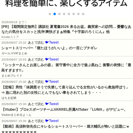
2026/08/16 まで！
[PR] 【期間限定無料】講談社 夏電書2026 来るお盆。義実家への訪問… 憂鬱なあ
なたの気分をスカッと洗浄!爽快ざまぁ特集『十字架のろくにん』他
Kindleストア
🐦Tweet
あとで読む
2026/08/07 15:32
ショートスリーパー「寝たほうがいいよ」の一言にブチギレ
ガールズVIPまとめ
🐦Tweet
あとで読む
2026/08/07 15:03
「シッターさんとお楽しみの姿」 留守番中に全力で遊ぶ黒ねこ 衝撃の表情に「最
高すぎます!!」
まとめブレイド
🐦Tweet
あとで読む
2026/08/07 15:30
【悲報】男性「体調悪そうで失禁して座り込んでる女性がいるから救急呼ぼう」
⇒ 急に現れた別の女性にとんでもない事をされてしまう・・・
はちま起稿
🐦Tweet
あとで読む
2026/08/07 15:30
【Vtuber】プロeスポーツチームVARREL所属AITuber「LUMA」がデビュー。
Vtuberまとめるよ～ん
🐦Tweet
あとで読む
2026/08/07 15:30
【動画】高須幹弥先生にキレるショートスリーパー・堀大輔氏が怖いと話題にｗ
ｗｗｗｗｗｗｗｗｗｗ