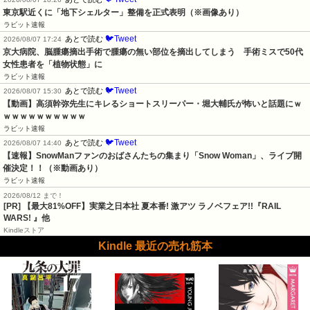
東京駅近くに「地下シェルター」整備を正式表明（※画像あり）
ラビット速報
🐦Tweet
あとで読む
2026/08/07 17:24
京大病院、脳腫瘍摘出手術で腫瘍の無い部位を摘出してしまう　手術ミスで50代
女性患者を「植物状態」に　
ラビット速報
🐦Tweet
あとで読む
2026/08/07 15:30
【動画】高須幹弥先生にキレるショートスリーパー・堀大輔氏が怖いと話題にｗ
ｗｗｗｗｗｗｗｗｗｗ
ラビット速報
🐦Tweet
あとで読む
2026/08/07 14:40
【速報】SnowManファンのおばさんたちの集まり「Snow Woman」、ライブ開
催決定！！（※動画あり）
ラビット速報
2026/08/12 まで！
[PR] 【最大81%OFF】実業之日本社 夏本番! 激アツ ラノベフェア!!『RAIL
WARS! 』他
Kindleストア
Kindle 最近の売れ筋本