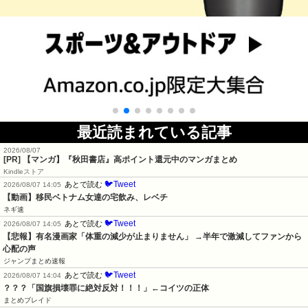
最近読まれている記事
2026/08/07
[PR] 【マンガ】『秋田書店』高ポイント還元中のマンガまとめ
Kindleストア
🐦Tweet
あとで読む
2026/08/07 14:05
【動画】移民ベトナム女達の宅飲み、レベチ
ネギ速
🐦Tweet
あとで読む
2026/08/07 14:05
【悲報】有名漫画家「体重の減少が止まりません」 →半年で激減してファンから
心配の声
ジャンプまとめ速報
🐦Tweet
あとで読む
2026/08/07 14:04
？？？「国旗損壊罪に絶対反対！！！」←コイツの正体
まとめブレイド