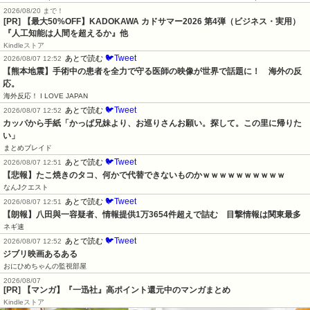
2026/08/20 まで！
[PR]
【最大50%OFF】KADOKAWA カドサマー2026 第4弾（ビジネス・実用）
『人工知能は人間を超えるか』他
Kindleストア
🐦Tweet
あとで読む
2026/08/07 12:52
【熊本地震】手術中の患者を全力で守る医師の映像が世界で話題に！　海外の反
応。
海外反応！ I LOVE JAPAN
🐦Tweet
あとで読む
2026/08/07 12:52
カッパから手紙「かっぱ兄妹より、お巡りさんお願い。探して。この里に帰りた
い」
まとめブレイド
🐦Tweet
あとで読む
2026/08/07 12:51
【悲報】たこ焼きのタコ、何かで代替できないものかｗｗｗｗｗｗｗｗｗｗ
なんJクエスト
🐦Tweet
あとで読む
2026/08/07 12:51
【朗報】八田與一容疑者、情報提供1万3654件超えで詰む　目撃情報は関東最多
ネギ速
🐦Tweet
あとで読む
2026/08/07 12:52
ジブリ映画あるある
おにひめちゃんの監視部屋
2026/08/07
[PR] 【マンガ】『一迅社』高ポイント還元中のマンガまとめ
Kindleストア