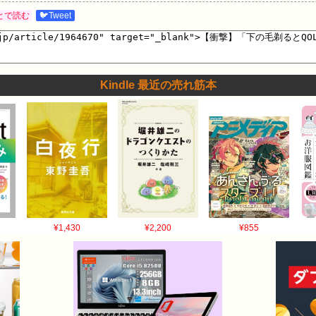
とで読む
🐦Tweet
Kindle 最近の売れ筋本
¥1,430
¥2,200
¥855