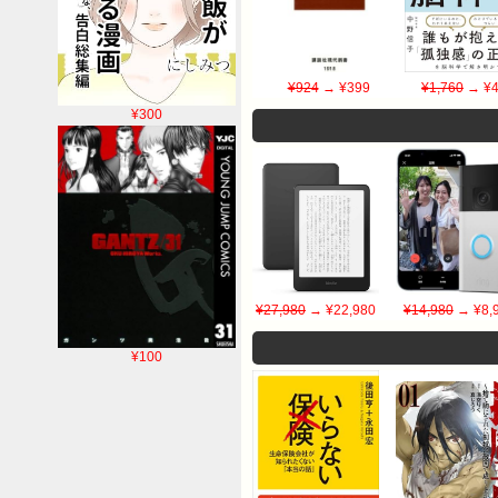
¥924
→ ¥399
¥1,760
→ ¥4
¥300
¥27,980
→ ¥22,980
¥14,980
→ ¥8,
¥100