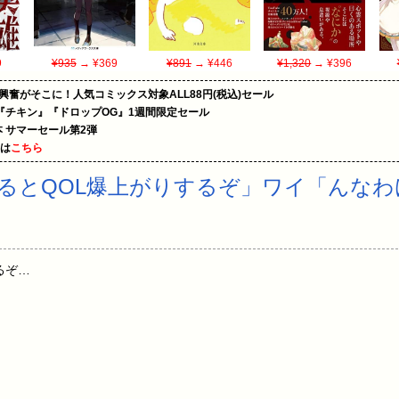
9
¥935
→ ¥369
¥891
→ ¥446
¥1,320
→ ¥396
の興奮がそこに！人気コミックス対象ALL88円(税込)セール
『チキン』『ドロップOG』1週間限定セール
le本 サマーセール第2弾
めは
こちら
るとQOL爆上がりするぞ」ワイ「んなわ
するぞ…