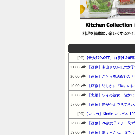
[PR]
【最大70%OFF】白泉社 3
21:00
【画像】磯山さやか似の女子
20:00
【画像】さとう珠緒(53)の
19:00
【画像】明らかに『胸』の位
18:00
【悲報】ワイの彼女、彼女じ
17:00
【画像】俺が今まで見てきた
[PR]
【マンガ】Kindle マンガ本 1
14:00
【画象】26歳女子アナ、恥
13:00
【画像】陽キャさん、海でお