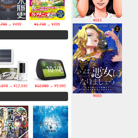
¥693
,760
→ ¥499
¥1,738
→ ¥499
,970
→ ¥12,040
¥12,980
→ ¥9,980
¥693