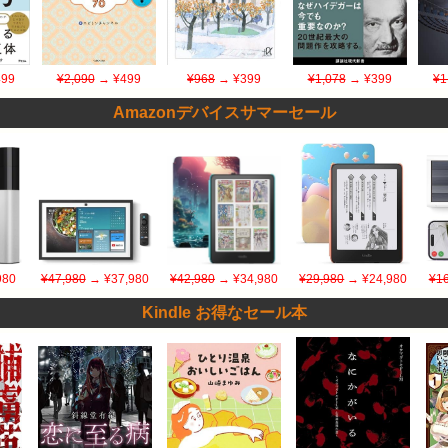
99
¥2,090
→ ¥499
¥968
→ ¥399
¥1,078
→ ¥399
¥1
Amazonデバイスサマーセール
980
¥47,980
→ ¥37,980
¥42,980
→ ¥34,980
¥29,980
→ ¥24,980
¥16
Kindle お得なセール本