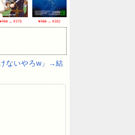
¥759
→ ¥379
¥765
→ ¥382
けないやろw」→結