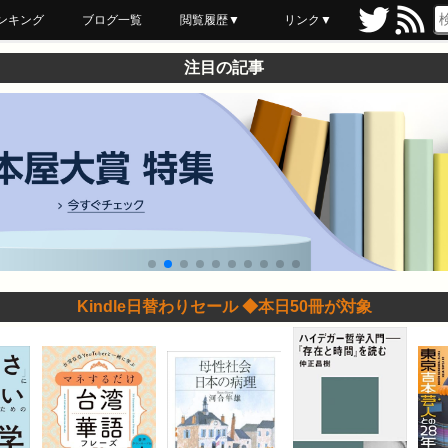
ンキング
ブログ一覧
閲覧履歴▼
リンク▼
ブックマーク
最近読んだ
あとで読む
ネットスーパー
飲食店舗用品
セール情報
注目の記事
Kindle日替わりセール ◆本日50冊が対象