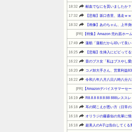
18:32
献血でなにを貰いましたか？
17:32
【悲報】坂口杏里、逃走ｗｗ
18:32
【画像】あのちゃん、上半身
[PR]
【特集】Amazon 売れ筋ホ
17:49
蓮舫「蓮舫だから叩いて良い
16:25
【悲報】生挿入にビビってる
16:22
昔のブス女「私はブスやし愛
16:20
コメ卸大手さん、営業利益8
16:22
令和八年八月八日八時八分八
[PR]
16:19
R8.8.8 8:8:8:88 888レススレ
16:18
耳の聞こえが悪い方（日常の
16:18
16:18