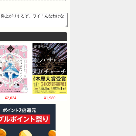
¥2,624
¥1,980