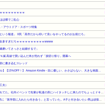
ｗｗｗｗｗｗｗｗｗ
ほぼ裸でご乱心
ーム・アウトドア・スポーツ特集
という報道」 X民「高市だから叩いて良いをやってるのがお前だろ」
女多すぎだろｗｗｗｗｗｗｗｗｗｗwwww
嬌磨いてさっさと結婚するで」
3％減 高値で買い込んだ米が売れず「損切り祭り」開幕へ
秒に書き込むスレッド
【Amazonデバイスサマーセール】【15%OFF！】 Amazon Kindle - 目に優しい、かさばらない、大きな画面で読みやすい、6週間持続バッテリー、6インチディスプレイ電子書籍リーダー、マッチャ、16GB、広告なし
工夫）
オリラジの藤森似の先輩に憧れてた。社内イベントで先輩が私達の所にハイタッチしに来たのでちょっとドキドキしてたら私の前でくるっと踵を返して別の部署の所へ
超美人のA子は告白してくる男に「医学部に入れたら付き合う」と言っていた。A子と付き合いたい男は頑張って地元の大学の医学部に合格したが…