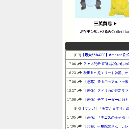
[PR]
17:06
佐々木朗希 直近4試合の防御率
16:23
秋田県の超エリート幹部、オ
17:06
【急募】登山用のアルファ米
18:37
【画像】アメリカの最新ラブド
17:06
【画像】チアリーダーに顔を
[PR]
【マンガ】『実業之日本社』
17:05
【画像】「テニスの王子様」
17:06
【悲報】伊集院光さん「カレ