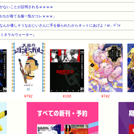
かないことが証明されるｗｗｗｗ
おぢが着てる服一覧がコレｗｗｗ」
なんか優しそうなおじいさんに手を振られたからネットにあげよ！w」ﾊﾟｼｬ
『ミネラルウォーター』
¥792
¥100
¥742