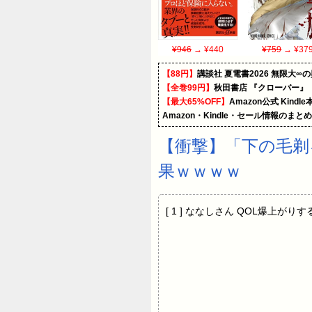
¥946
→ ¥440
¥759
→ ¥37
【88円】
講談社 夏電書2026 無限大∞
【全巻99円】
秋田書店 『クローバー』
【最大65%OFF】
Amazon公式 Kind
Amazon・Kindle・セール情報のまと
【衝撃】「下の毛剃
果ｗｗｗｗ
[ 1 ] ななしさん QOL爆上がり