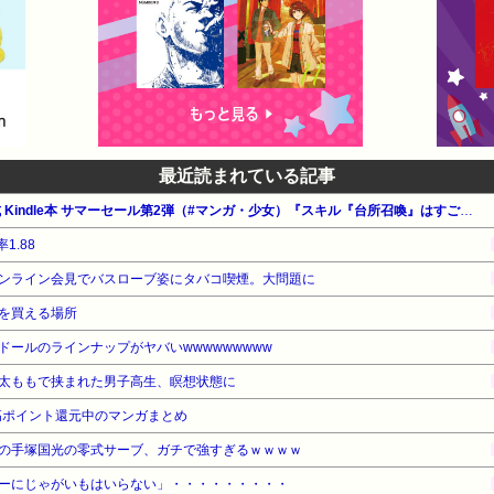
最近読まれている記事
【最大65%OFF】Amazon公式 Kindle本 サマーセール第2弾（#マンガ・少女）『スキル『台所召喚』はすごい！』『魔物をペット化する能力が目覚めました』『追放された元令嬢、森で拾った皇子に溺愛され聖女に目覚める』他
1.88
ンライン会見でバスローブ姿にタバコ喫煙。大問題に
を買える場所
ールのラインナップがヤバいwwwwwwwww
太ももで挟まれた男子高生、瞑想状態に
高ポイント還元中のマンガまとめ
の手塚国光の零式サーブ、ガチで強すぎるｗｗｗｗ
ーにじゃがいもはいらない」・・・・・・・・・