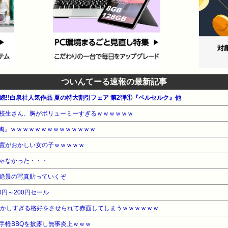
ついんてーる速報の最新記事
週連続!!白泉社人気作品 夏の特大割引フェア 第2弾①『ベルセルク』他
校生さん、胸がボリューミーすぎるｗｗｗｗｗｗ
『胸』ｗｗｗｗｗｗｗｗｗｗｗｗｗｗ
置がおかしい女の子ｗｗｗｗｗ
ゃなかった・・・
絶景の写真貼っていくぞ
00円～200円セール
ずかしすぎる格好をさせられて赤面してしまうｗｗｗｗｗｗ
手軽BBQを披露し無事炎上ｗｗｗ