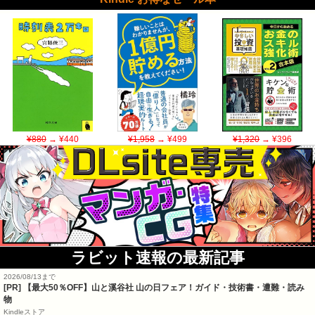
¥880
→ ¥440
¥1,958
→ ¥499
¥1,320
→ ¥396
ラビット速報の最新記事
2026/08/13まで
[PR]
【最大50％OFF】山と溪谷社 山の日フェア！ガイド・技術書・遭難・読み
物
Kindleストア