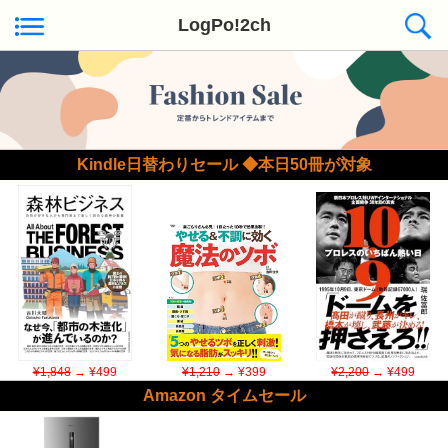
LogPo!2ch
Kindle日替わりセール ◆本日50冊が対象
¥1,848
→ ¥499
¥1,210
→ ¥399
¥2,200
→ ¥499
Amazon タイムセール