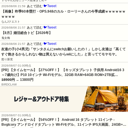
２ちゃんねるニュース超速まとめ＋
🐦Tweet
あとで読む
2026/08/06 21:59
【画像】昨季60本塁打・OPS.948のカル・ローリーさんの今季成績ｗｗｗｗｗｗ
ｗｗｗｗ
なんJクエスト
🐦Tweet
あとで読む
2026/08/06 21:57
【8月】婚活総合トピ【2026年】
鬼女梅
🐦Tweet
あとで読む
2026/08/06 21:57
友達の子(小4男児)「サンタさんにswitchお願いしたの！」しかし友達は「高くて
すぐ飽きるかもしれない物は買えないからwiiにした」と言っててモヤモヤ。
怒り新党
2026/08/07 01:00時点
[PR] 【タイムセール】【27%OFF！】 【キッズタブレット 子供用 Android16 3
～7歳向け】P10 10インチ Wi-Fiモデル、32GB RAM+64GB ROM+2TB拡…
18900円
→ 13800円
BIRDCLAW
2026/08/07 01:00時点
[PR] 【タイムセール】【54%OFF！】 Android 16 タブレット 11インチ -
Bvglcory アンドロイドタブレット Wi-Fiモデル、11インチ IPS大画面、24GB+…