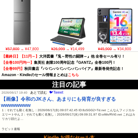
¥57,800
→ ¥47,800
¥26,999
→ ¥14,499
¥45,900
→ ¥34,800
【最終日】【11円～】
大洋図書『兎～野性の闘牌～』他 全巻セール有り！
【全巻100円均一】
集英社 創業100周年記念『GANTZ』全巻100円！
【全巻99円】
秋田書店『ババンババンバンバンパイア』最新巻発売記念！
Amazon・Kindleのセール情報まとめは
こちら
注目の記事
🐦Tweet
あとで読む
2026/06/17 19:40
【画像】令和のJKさん、あまりにも発育が良すぎる
wwwwwwww
1：それでも動く名無し：2026/06/17(水) 09:07:42.45 ID:8zSGG2+Td.net こんなんフィジカル
エリートやん 2：それでも動く名無し：2026/06/17(水) 09:09:31.97 ID:oiWx/RVi0.net これはカ
リカリ顔だよ…
ラビット速報
Kindle お得なセール本