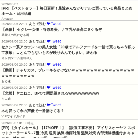
2026/08/07
[PR] 【ベストセラー】毎日更新！最近みんながリアルに買っている商品まとめ
ホーム・日用品編
Amazon
🐦Tweet
あとで読む
2026/08/06 22:07
【画像】 セクシー女優・谷原希美、ナマ乳が最高にヌケるぞ
芸能人の気になる噂
🐦Tweet
あとで読む
2026/08/06 22:00
セクシー系アカウントの美人女性「20歳でアルファードを一括で買っちゃう私っ
て素敵」→とんでもないものが映り込んでしまい、終わる
オレ的ゲーム速報＠刃
🐦Tweet
あとで読む
2026/08/06 20:20
【動画】チャリカス、ブレーキをかけないｗｗｗｗｗｗｗｗｗｗｗｗｗｗｗｗｗ
ｗｗｗｗｗｗｗｗｗ
おる速
🐦Tweet
あとで読む
2026/08/06 20:20
【悲報】ヤニねこ、BPOで問題視されるwwwwwwwwwww
キニ速
🐦Tweet
あとで読む
2026/08/06 22:00
木村昴って今の声優で一番儲けてる？
VIPワイドガイド
2026/08/07 01:00時点
[PR] 【タイムセール】【17%OFF！】 【設置工事不要】 アイリスオーヤマ スポ
ットクーラー 4.5～7畳 冷風 送風 換気 梅雨対策 湿気対策 内部清浄機能付き キャ