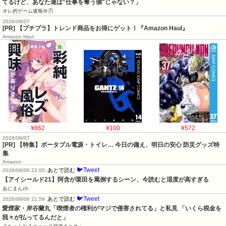
てるけど、あなた達は"仕事を奪う側"じゃない？」
オレ的ゲーム速報＠刃
2026/08/07
[PR] 【プチプラ】トレンド商品をお得にゲット！『Amazon Haul』
Amazon Haul
¥862
¥100
¥572
2026/08/07
[PR] 【特集】ポータブル電源・トイレ… 今日の備え、明日の安心 防災グッズ特
集
Amazon
🐦Tweet
あとで読む
2026/08/06 22:00
【アイシールド21】阿含が栗田を罵倒するシーン、今読むと湿度が高すぎる
あにまんch
🐦Tweet
あとで読む
2026/08/06 21:59
愛煙家・岸谷蘭丸「喫煙者の権利がマジで侵害されてる」と私見 「いくら税金を
我々が払ってるんだと」