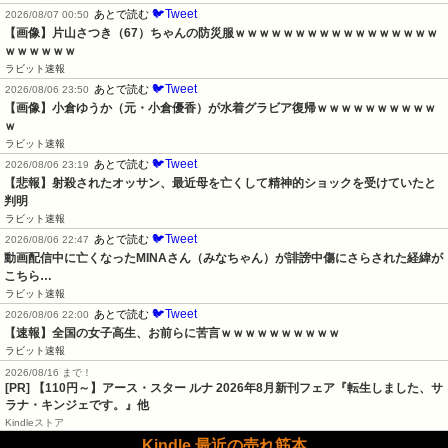
🐦Tweet
あとで読む
2026/08/07 00:50
【画像】片山さつき（67）ちゃんの防災服ｗｗｗｗｗｗｗｗｗｗｗｗｗｗｗｗｗ
ｗｗｗｗｗｗ
ラビット速報
🐦Tweet
あとで読む
2026/08/06 23:50
【画像】小倉ゆうか（元・小倉優香）が水着グラビア復帰ｗｗｗｗｗｗｗｗｗｗ
ｗ
ラビット速報
🐦Tweet
あとで読む
2026/08/06 23:19
【悲報】射殺されたオッサン、最近母を亡くして精神的ショックを受けていたと
判明
ラビット速報
🐦Tweet
あとで読む
2026/08/06 22:47
動画配信中に亡くなったMINAさん（みなちゃん）が誹謗中傷にさらされた経緯が
こちら…
ラビット速報
🐦Tweet
あとで読む
2026/08/06 22:00
【速報】全国の女子高生、お前らに苦言ｗｗｗｗｗｗｗｗｗｗ
ラビット速報
2026/08/16 まで！
[PR] 【110円～】アース・スター ルナ 2026年8月新刊フェア『転生しました、サ
ラナ・キンジェです。』他
Kindleストア
Kindle 最近の売れ筋本