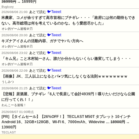
36999円
→ 16999円
Bvglcory
🐦Tweet
あとで読む
2026/08/06 21:00
米農家、コメが余りすぎて高市首相にブチギレ・・・「政府には何の期待もでき
ない。高市総理は何を考えているのかな。もう愛想尽かした」
オレ的ゲーム速報＠刃
🐦Tweet
あとで読む
2026/08/06 20:00
キズナアイさんの活動内容、ガチでヤバい方向へ
オレ的ゲーム速報＠刃
🐦Tweet
あとで読む
2026/08/06 23:02
「キム兄」こと木村祐一さん、誰だか分からないくらい激変してしまう・・・
オレ的ゲーム速報＠刃
🐦Tweet
あとで読む
2026/08/06 22:09
【画像】JK、三人以上になるとパ●ツ気にしなくなる法則ｗｗｗｗｗｗｗｗ
うしみつ
🐦Tweet
あとで読む
2026/08/06 21:25
【悲報】居酒屋、ブチギレ「6人で長居して会計4939円！喋りたいだけなら公園
に行ってくれ！！」
わんこーる速報！
2026/08/07 01:00時点
[PR] 【タイムセール】【26%OFF！】 TECLAST M50T タブレット 10インチ
Android 16、32GB+128GB、Wi-Fi 6、7000mAh、Widevine …
18900円
→
13900円
TECLAST