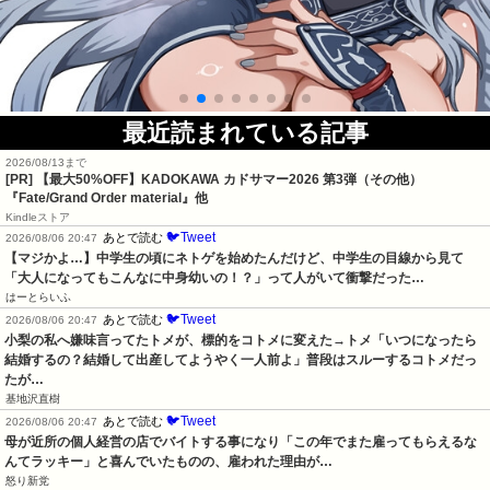
最近読まれている記事
2026/08/13まで
[PR]
【最大50%OFF】KADOKAWA カドサマー2026 第3弾（その他）
『Fate/Grand Order material』他
Kindleストア
🐦Tweet
あとで読む
2026/08/06 20:47
【マジかよ…】中学生の頃にネトゲを始めたんだけど、中学生の目線から見て
「大人になってもこんなに中身幼いの！？」って人がいて衝撃だった…
はーとらいふ
🐦Tweet
あとで読む
2026/08/06 20:47
小梨の私へ嫌味言ってたトメが、標的をコトメに変えた→トメ「いつになったら
結婚するの？結婚して出産してようやく一人前よ」普段はスルーするコトメだっ
たが…
基地沢直樹
🐦Tweet
あとで読む
2026/08/06 20:47
母が近所の個人経営の店でバイトする事になり「この年でまた雇ってもらえるな
んてラッキー」と喜んでいたものの、雇われた理由が…
怒り新党