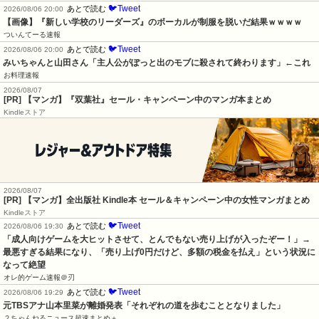
🐦Tweet
あとで読む
2026/08/06 20:00
【画像】『新しい学校のリーダーズ』のボーカルが制服を脱いだ結果ｗｗｗｗ
ついんてーる速報
🐦Tweet
あとで読む
2026/08/06 20:00
みいちゃんと山田さん「主人公がぽっと出のモブに殺されて終わります」←これ
お料理速報
2026/08/07
[PR] 【マンガ】『双葉社』セール・キャンペーン中のマンガ本まとめ
Kindleストア
2026/08/07
[PR] 【マンガ】全出版社 Kindle本 セール＆キャンペーン中の女性マンガまとめ
Kindleストア
🐦Tweet
あとで読む
2026/08/06 19:30
「成人向けゲームを大ヒットさせて、とんでもない売り上げが入ったぞー！」→
最悪すぎる結果になり、「売り上げ0円だけど、多額の税金を払え」という状況に
なって絶望
オレ的ゲーム速報＠刃
🐦Tweet
あとで読む
2026/08/06 19:29
元TBSアナ山本里菜が離婚発表「それぞれの道を歩むこととなりました」
２ちゃんねるニュース超速まとめ＋