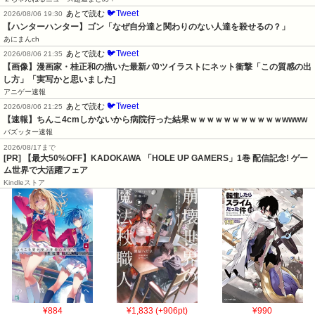
🐦Tweet
あとで読む
2026/08/06 19:30
【ハンターハンター】ゴン「なぜ自分達と関わりのない人達を殺せるの？」
あにまんch
🐦Tweet
あとで読む
2026/08/06 21:35
【画像】漫画家・桂正和の描いた最新パ0ツイラストにネット衝撃「この質感の出
し方」「実写かと思いました]
アニゲー速報
🐦Tweet
あとで読む
2026/08/06 21:25
【速報】ちんこ4cmしかないから病院行った結果ｗｗｗｗｗｗｗｗｗｗｗwwww
バズッター速報
2026/08/17まで
[PR] 【最大50%OFF】KADOKAWA 「HOLE UP GAMERS」1巻 配信記念! ゲー
ム世界で大活躍フェア
Kindleストア
¥884
¥1,833 (+906pt)
¥990