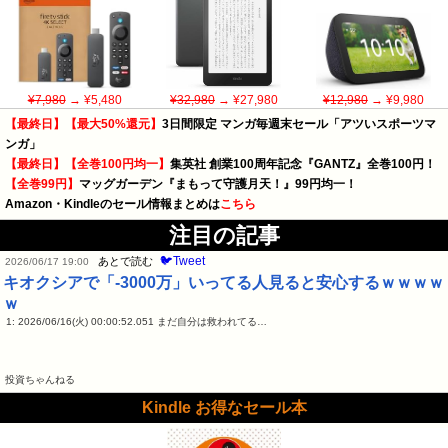
¥7,980
→ ¥5,480
¥32,980
→ ¥27,980
¥12,980
→ ¥9,980
【最終日】【最大50%還元】
3日間限定 マンガ毎週末セール「アツいスポーツマ
ンガ」
【最終日】【全巻100円均一】
集英社 創業100周年記念『GANTZ』全巻100円！
【全巻99円】
マッグガーデン『まもって守護月天！』99円均一！
Amazon・Kindleのセール情報まとめは
こちら
注目の記事
🐦Tweet
あとで読む
2026/06/17 19:00
キオクシアで「-3000万」いってる人見ると安心するｗｗｗｗ
ｗ
1: 2026/06/16(火) 00:00:52.051 まだ自分は救われてる…
投資ちゃんねる
Kindle お得なセール本