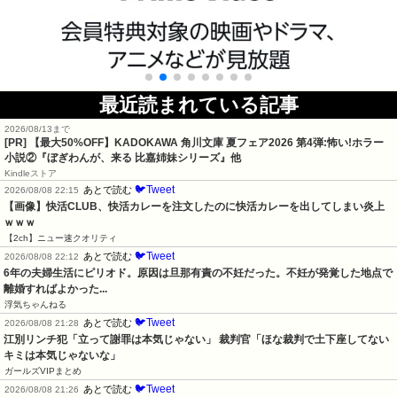
最近読まれている記事
2026/08/13まで
[PR] 【最大50%OFF】KADOKAWA 角川文庫 夏フェア2026 第4弾:怖い!ホラー
小説②『ぼぎわんが、来る 比嘉姉妹シリーズ』他
Kindleストア
🐦Tweet
あとで読む
2026/08/08 22:15
【画像】快活CLUB、快活カレーを注文したのに快活カレーを出してしまい炎上
ｗｗｗ
【2ch】ニュー速クオリティ
🐦Tweet
あとで読む
2026/08/08 22:12
6年の夫婦生活にピリオド。原因は旦那有責の不妊だった。不妊が発覚した地点で
離婚すればよかった...
浮気ちゃんねる
🐦Tweet
あとで読む
2026/08/08 21:28
江別リンチ犯「立って謝罪は本気じゃない」 裁判官「ほな裁判で土下座してない
キミは本気じゃないな」
ガールズVIPまとめ
🐦Tweet
あとで読む
2026/08/08 21:26