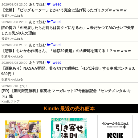
🐦Tweet
あとで読む
2026/08/08 23:00
【悲報】「ビッグモーター」とかいう完全に逃げ切ったゴミクズｗｗｗｗｗ
投資ちゃんねる
🐦Tweet
あとで読む
2026/08/08 22:00
謎の勢力「AI発展したらお前らは皆クビになるわ」→未だかつてAIのせいで失業
したG民が0人の理由
投資ちゃんねる
🐦Tweet
あとで読む
2026/08/08 21:00
【悲報】ちいかわ作者さん、「総額30億超」の大豪邸を建てる！？ｗｗｗｗｗ
投資ちゃんねる
🐦Tweet
あとで読む
2026/08/08 20:00
【画像あり】NASAが開発、着るだけで瞬時に「-15℃冷却」する冷感ポンチョ3,
980円！
投資ちゃんねる
2026/08/18 まで！
[PR] 【期間限定無料】集英社 マーガレット17号配信記念『センチメンタル キ
ス』他
Kindleストア
Kindle 最近の売れ筋本