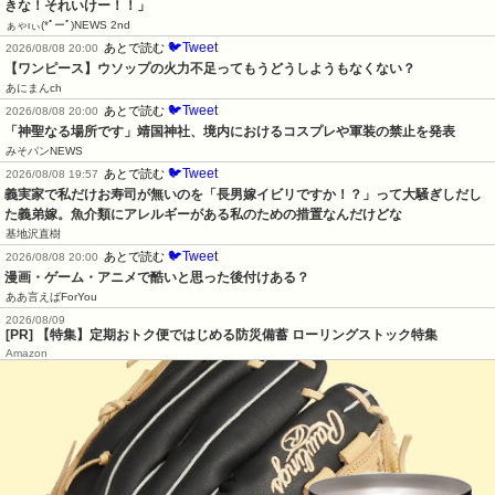
きな！それいけー！！」
ぁゃιぃ(*ﾟーﾟ)NEWS 2nd
🐦Tweet
あとで読む
2026/08/08 20:00
【ワンピース】ウソップの火力不足ってもうどうしようもなくない？
あにまんch
🐦Tweet
あとで読む
2026/08/08 20:00
「神聖なる場所です」靖国神社、境内におけるコスプレや軍装の禁止を発表
みそパンNEWS
🐦Tweet
あとで読む
2026/08/08 19:57
義実家で私だけお寿司が無いのを「長男嫁イビリですか！？」って大騒ぎしだし
た義弟嫁。魚介類にアレルギーがある私のための措置なんだけどな
基地沢直樹
🐦Tweet
あとで読む
2026/08/08 20:00
漫画・ゲーム・アニメで酷いと思った後付けある？
ああ言えばForYou
2026/08/09
[PR] 【特集】定期おトク便ではじめる防災備蓄 ローリングストック特集
Amazon