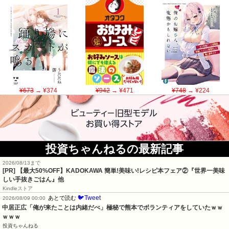
¥673
→ ¥374
¥942
→ ¥471
¥748
→ ¥224
投資ちゃんねるの最新記事
2026/08/13まで
[PR] 【最大50%OFF】KADOKAWA 簡単!美味い!レシピ本フェア②『世界一美味
しい手抜きごはん』他
Kindleストア
🐦Tweet
あとで読む
2026/08/09 00:00
中居正広「俺が来たことは内緒だべ」極秘で熊本でボランティアをしていたｗｗ
ｗｗｗ
投資ちゃんねる