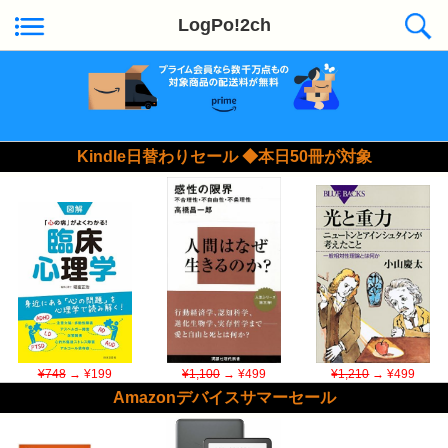
LogPo!2ch
Kindle日替わりセール ◆本日50冊が対象
¥748
→ ¥199
¥1,100
→ ¥499
¥1,210
→ ¥499
Amazonデバイスサマーセール