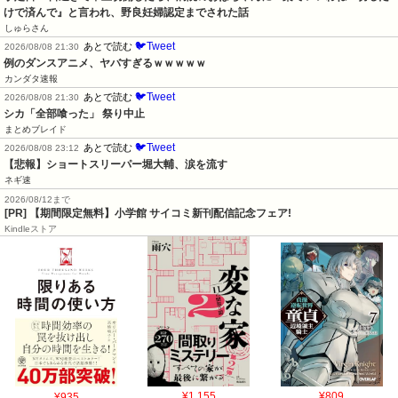
けで済んで』と言われ、野良妊婦認定までされた話
しゅらさん
🐦Tweet
あとで読む
2026/08/08 21:30
例のダンスアニメ、ヤバすぎるｗｗｗｗｗ
カンダタ速報
🐦Tweet
あとで読む
2026/08/08 21:30
シカ「全部喰った」 祭り中止
まとめブレイド
🐦Tweet
あとで読む
2026/08/08 23:12
【悲報】ショートスリーパー堀大輔、涙を流す
ネギ速
2026/08/12まで
[PR] 【期間限定無料】小学館 サイコミ新刊配信記念フェア!
Kindleストア
¥935
¥1,155
¥809