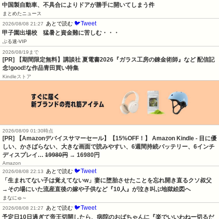
中国製自動車、不具合によりドアが勝手に開いてしまう件
まとめたニュース
🐦Tweet
あとで読む
2026/08/08 21:27
甲子園出場校　猛暑と資金難に苦しむ・・・
ぶる速-VIP
2026/08/19まで
[PR] 【期間限定無料】講談社 夏電書2026『ガラス工房の錬金術師』など 配信記
念!good!な作品青田買い特集
Kindleストア
2026/08/09 01:30時点
[PR] 【Amazonデバイスサマーセール】【15%OFF！】 Amazon Kindle - 目に優
しい、かさばらない、大きな画面で読みやすい、6週間持続バッテリー、6インチ
ディスプレイ…
19980円
→ 16980円
Amazon
🐦Tweet
あとで読む
2026/08/08 22:13
「生まれてない子は覚えてないw」妻に堕胎させたことを忘れ開き直るクソ叔父
→その場にいた流産直後の嫁や子供など『10人』が泣き叫ぶ地獄絵図へ
まなにゅ～
🐦Tweet
あとで読む
2026/08/08 21:27
予定日10日過ぎて帝王切開したら、病院のおばちゃんに『楽でいいわねー切るだ