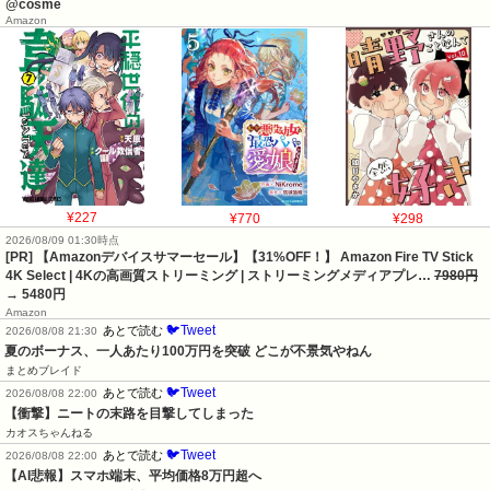
@cosme
Amazon
¥227
¥770
¥298
2026/08/09 01:30時点
[PR] 【Amazonデバイスサマーセール】【31%OFF！】 Amazon Fire TV Stick
4K Select | 4Kの高画質ストリーミング | ストリーミングメディアプレ…
7980円
→ 5480円
Amazon
🐦Tweet
あとで読む
2026/08/08 21:30
夏のボーナス、一人あたり100万円を突破 どこが不景気やねん
まとめブレイド
🐦Tweet
あとで読む
2026/08/08 22:00
【衝撃】ニートの末路を目撃してしまった
カオスちゃんねる
🐦Tweet
あとで読む
2026/08/08 22:00
【AI悲報】スマホ端末、平均価格8万円超へ