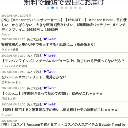
2026/08/09 01:30時点
[PR] 【Amazonデバイスサマーセール】【15%OFF！】 Amazon Kindle - 目に優
しい、かさばらない、大きな画面で読みやすい、6週間持続バッテリー、6インチ
ディスプレイ…
19980円
→ 16980円
Amazon
🐦Tweet
あとで読む
2026/08/08 21:50
安川電機の人事がガチで美人すぎると話題に…（※画像あり）
ラビット速報
🐦Tweet
あとで読む
2026/08/08 21:30
【モンハンワイルズ】スチームのレビュー以上に信じられる評価ってないだろ？
モンハンまとめ速報
🐦Tweet
あとで読む
2026/08/08 21:50
左ハンドル車のデメリット、意外と少ない
思考ちゃんねる
🐦Tweet
あとで読む
2026/08/08 21:50
【うわぁ…】3年間付き合って初めての旅行、結果がこれｗｗｗｗ
気団まとめ
🐦Tweet
あとで読む
2026/08/08 21:50
【悲報】帰宅すると家政婦以下の扱い…耐え続けた男の決断がこれｗｗｗｗ
キスログ
2026/08/09
[PR] 【コスメ】Amazonで買えるアットコスメの人気アイテム Beauty Trend by