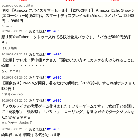
2026/08/09 01:30時点
[PR] 【Amazonデバイスサマーセール】【23%OFF！】 Amazon Echo Show 5
(エコーショー5) 第3世代 - スマートディスプレイ with Alexa、2メガピ…
12980
円
→ 9980円
Amazon
🐦Tweet
あとで読む
2026/08/08 22:00
彫り師YouTuber 「タトゥー入れてる奴は全員バカです」「バカは5000円が好
き」
はちま起稿
🐦Tweet
あとで読む
2026/08/08 23:12
【悲報】テレ東・田中瞳アナさん「面識のない方々にカメラを向けられることに
恐怖」・・・・・・・・・
なんJクエスト
🐦Tweet
あとで読む
2026/08/08 20:00
【画像あり】NASAが開発、着るだけで瞬時に「-15℃冷却」する冷感ポンチョ3,
980円！
投資ちゃんねる
🐦Tweet
あとで読む
2026/08/08 22:00
「ソウルライクの恋愛ゲーム作りました！フリーゲームです」→女の子と会話し
て「弱攻撃」「強攻撃」「パリィ」「ローリング」を選ぶガチでダークソウルな
んだがｗｗｗｗｗ
オレ的ゲーム速報＠刃
🐦Tweet
あとで読む
2026/08/08 21:50
給料低いのに転職する気がない旦那