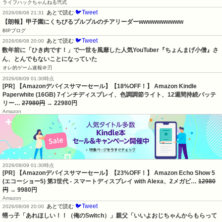
ライフハックちゃんねる弐式
🐦Tweet
あとで読む
2026/08/08 21:31
【朗報】甲子園にくちびるプルプルのチアリーダーwwwwwwwwww
BIPブログ
🐦Tweet
あとで読む
2026/08/08 20:00
数年前に「ひき肉です！」で一世を風靡した人気YouTuber『ちょんまげ小僧』さ
ん、とんでもないことになっていた
オレ的ゲーム速報＠刃
2026/08/09 01:30時点
[PR] 【Amazonデバイスサマーセール】【18%OFF！】 Amazon Kindle
Paperwhite (16GB) 7インチディスプレイ、色調調節ライト、12週間持続バッテ
リー…
27980円
→ 22980円
Amazon
2026/08/09 01:30時点
[PR] 【Amazonデバイスサマーセール】【23%OFF！】 Amazon Echo Show 5
(エコーショー5) 第3世代 - スマートディスプレイ with Alexa、2メガピ…
12980
円
→ 9980円
Amazon
🐦Tweet
あとで読む
2026/08/08 20:00
甥っ子「あれほしい！！（俺のSwitch）」親父「いいよおじちゃんからもらって