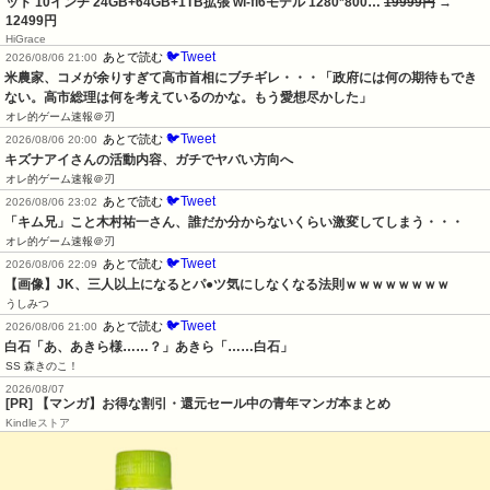
ット 10インチ 24GB+64GB+1TB拡張 wi-fi6モデル 1280*800…
19999円
→
12499円
HiGrace
🐦Tweet
あとで読む
2026/08/06 21:00
米農家、コメが余りすぎて高市首相にブチギレ・・・「政府には何の期待もでき
ない。高市総理は何を考えているのかな。もう愛想尽かした」
オレ的ゲーム速報＠刃
🐦Tweet
あとで読む
2026/08/06 20:00
キズナアイさんの活動内容、ガチでヤバい方向へ
オレ的ゲーム速報＠刃
🐦Tweet
あとで読む
2026/08/06 23:02
「キム兄」こと木村祐一さん、誰だか分からないくらい激変してしまう・・・
オレ的ゲーム速報＠刃
🐦Tweet
あとで読む
2026/08/06 22:09
【画像】JK、三人以上になるとパ●ツ気にしなくなる法則ｗｗｗｗｗｗｗｗ
うしみつ
🐦Tweet
あとで読む
2026/08/06 21:00
白石「あ、あきら様……？」あきら「……白石」
SS 森きのこ！
2026/08/07
[PR] 【マンガ】お得な割引・還元セール中の青年マンガ本まとめ
Kindleストア