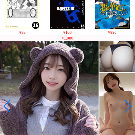
¥99
¥100
¥836
¥1,080