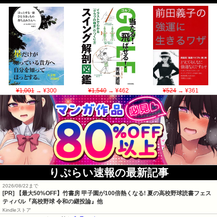
¥1,001
→ ¥300
¥1,540
→ ¥462
¥524
→ ¥361
りぷらい速報の最新記事
2026/08/22まで
[PR] 【最大50%OFF】竹書房 甲子園が100倍熱くなる! 夏の高校野球読書フェス
ティバル『高校野球 令和の継投論』他
Kindleストア