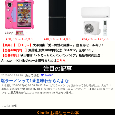
¥28,999
→ ¥23,999
¥40,800
→ ¥34,800
¥54,780
→ ¥42,700
【最終日】【11円～】
大洋図書『兎～野性の闘牌～』他 全巻セール有り！
【全巻100円均一】
集英社 創業100周年記念『GANTZ』全巻100円！
【全巻99円】
秋田書店『ババンババンバンバンパイア』最新巻発売記念！
Amazon・Kindleのセール情報まとめは
こちら
注目の記事
🐦Tweet
あとで読む
2026/06/17 18:18
塩ラーメンって1番意味わからんよな
1 名無し 26/06/17(水) 10:58:30 ID: Efnu どのラーメンにも塩分入ってるし何がしたいんだ？ 4
名無し 26/06/17(水) 10:59:07 ID:TT7e 塩ラーメンに塩しか入ってないと […] The post 塩ラーメ
ンって1番意味わからんよな first appeared on りぷらい速報.…
りぷらい速報
Kindle お得なセール本