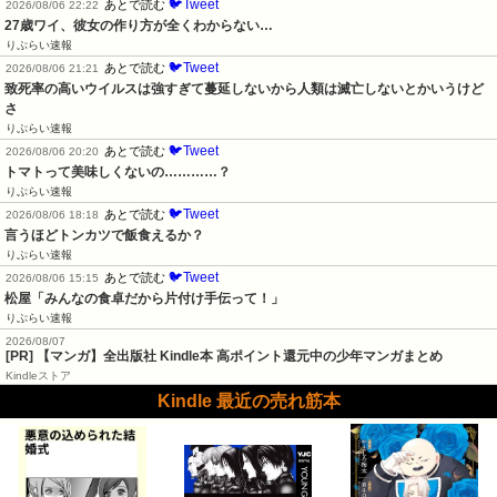
🐦Tweet
あとで読む
2026/08/06 22:22
27歳ワイ、彼女の作り方が全くわからない…
りぷらい速報
🐦Tweet
あとで読む
2026/08/06 21:21
致死率の高いウイルスは強すぎて蔓延しないから人類は滅亡しないとかいうけど
さ
りぷらい速報
🐦Tweet
あとで読む
2026/08/06 20:20
トマトって美味しくないの…………？
りぷらい速報
🐦Tweet
あとで読む
2026/08/06 18:18
言うほどトンカツで飯食えるか？
りぷらい速報
🐦Tweet
あとで読む
2026/08/06 15:15
松屋「みんなの食卓だから片付け手伝って！」
りぷらい速報
2026/08/07
[PR] 【マンガ】全出版社 Kindle本 高ポイント還元中の少年マンガまとめ
Kindleストア
Kindle 最近の売れ筋本