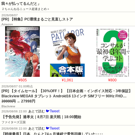
我々が払ってるんだと」
２ちゃんねるニュース超速まとめ＋
2026/08/07
[PR] 【特集】PC環境まるごと見直しストア
Amazon
¥605
¥1,061
¥800
2026/08/07 01:00時点
[PR] 【タイムセール】【30%OFF！】 【日本企画・インボイス対応・3年保証】
Blackview MEGA8 タブレット Android16 13インチ SIMフリー 90Hz FHD…
39999円
→ 27998円
Blackview
🐦Tweet
あとで読む
2026/08/06 22:00
【予告先発】達孝太｜8月7日 楽天戦｜18:00開始
ファイターズ王国
🐦Tweet
あとで読む
2026/08/06 22:00
【戦後最長】日本、なんと74ヶ月連続で景気回復していた‥‥