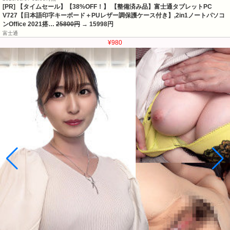
[PR] 【タイムセール】【38%OFF！】 【整備済み品】富士通タブレットPC
V727【日本語印字キーボード＋PUレザー調保護ケース付き】,2in1ノートパソコ
ンOffice 2021搭…
25800円
→ 15998円
富士通
¥980