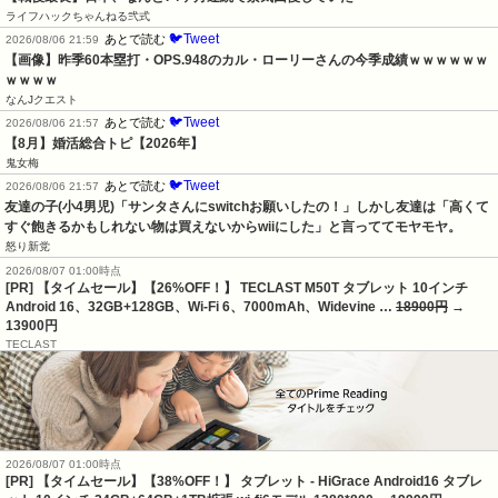
ライフハックちゃんねる弐式
🐦Tweet
あとで読む
2026/08/06 21:59
【画像】昨季60本塁打・OPS.948のカル・ローリーさんの今季成績ｗｗｗｗｗｗ
ｗｗｗｗ
なんJクエスト
🐦Tweet
あとで読む
2026/08/06 21:57
【8月】婚活総合トピ【2026年】
鬼女梅
🐦Tweet
あとで読む
2026/08/06 21:57
友達の子(小4男児)「サンタさんにswitchお願いしたの！」しかし友達は「高くて
すぐ飽きるかもしれない物は買えないからwiiにした」と言っててモヤモヤ。
怒り新党
2026/08/07 01:00時点
[PR] 【タイムセール】【26%OFF！】 TECLAST M50T タブレット 10インチ
Android 16、32GB+128GB、Wi-Fi 6、7000mAh、Widevine …
18900円
→
13900円
TECLAST
2026/08/07 01:00時点
[PR] 【タイムセール】【38%OFF！】 タブレット - HiGrace Android16 タブレ