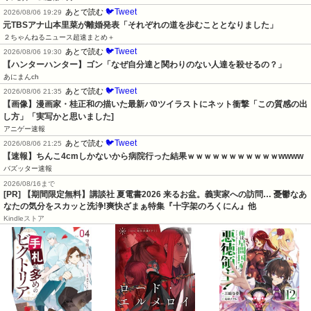
🐦Tweet
あとで読む
2026/08/06 19:29
元TBSアナ山本里菜が離婚発表「それぞれの道を歩むこととなりました」
２ちゃんねるニュース超速まとめ＋
🐦Tweet
あとで読む
2026/08/06 19:30
【ハンターハンター】ゴン「なぜ自分達と関わりのない人達を殺せるの？」
あにまんch
🐦Tweet
あとで読む
2026/08/06 21:35
【画像】漫画家・桂正和の描いた最新パ0ツイラストにネット衝撃「この質感の出
し方」「実写かと思いました]
アニゲー速報
🐦Tweet
あとで読む
2026/08/06 21:25
【速報】ちんこ4cmしかないから病院行った結果ｗｗｗｗｗｗｗｗｗｗｗwwww
バズッター速報
2026/08/16まで
[PR] 【期間限定無料】講談社 夏電書2026 来るお盆。義実家への訪問… 憂鬱なあ
なたの気分をスカッと洗浄!爽快ざまぁ特集『十字架のろくにん』他
Kindleストア