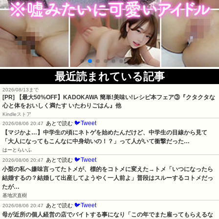
最近読まれている記事
2026/08/13まで
[PR] 【最大50%OFF】KADOKAWA 簡単!美味い!レシピ本フェア③『クタクタな
心と体をおいしく満たす いたわりごはん』他
Kindleストア
🐦Tweet
あとで読む
2026/08/06 20:47
【マジかよ…】中学生の頃にネトゲを始めたんだけど、中学生の目線から見て
「大人になってもこんなに中身幼いの！？」って人がいて衝撃だった…
はーとらいふ
🐦Tweet
あとで読む
2026/08/06 20:47
小梨の私へ嫌味言ってたトメが、標的をコトメに変えた→トメ「いつになったら
結婚するの？結婚して出産してようやく一人前よ」普段はスルーするコトメだっ
たが…
基地沢直樹
🐦Tweet
あとで読む
2026/08/06 20:47
母が近所の個人経営の店でバイトする事になり「この年でまた雇ってもらえるな