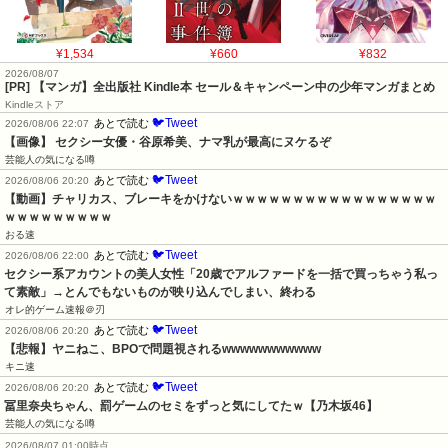
¥1,534
¥660
¥832
2026/08/07
[PR] 【マンガ】全出版社 Kindle本 セール＆キャンペーン中の少年マンガまとめ
Kindleストア
🐦Tweet
あとで読む
2026/08/06 22:07
【画像】 セクシー女優・谷原希美、ナマ乳が最高にヌケるぞ
芸能人の気になる噂
🐦Tweet
あとで読む
2026/08/06 20:20
【動画】チャリカス、ブレーキをかけないｗｗｗｗｗｗｗｗｗｗｗｗｗｗｗｗｗ
ｗｗｗｗｗｗｗｗｗ
おる速
🐦Tweet
あとで読む
2026/08/06 22:00
セクシー系アカウントの美人女性「20歳でアルファードを一括で買っちゃう私っ
て素敵」→とんでもないものが映り込んでしまい、終わる
オレ的ゲーム速報＠刃
🐦Tweet
あとで読む
2026/08/06 20:20
【悲報】ヤニねこ、BPOで問題視されるwwwwwwwwwww
キニ速
🐦Tweet
あとで読む
2026/08/06 20:20
冨里奈央ちゃん、罰ゲームのセミをずっと気にしてたｗ【乃木坂46】
芸能人の気になる噂
2026/08/07 01:00時点