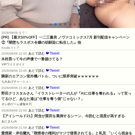
2026/08/09 まで！
[PR] 【最大50%OFF】一二三書房 ノヴァコミックス7月 新刊配信キャンペーン
②『闇堕ちラスボス令嬢の幼馴染に転生した』他
Kindleストア
🐦Tweet
あとで読む
2026/08/06 22:00
木村昴って今の声優で一番儲けてる？
VIPワイドガイド
🐦Tweet
あとで読む
2026/08/06 22:00
隣家のエアコン室外機バトル、ついに限界突破ｗｗｗｗｗｗ
もみあげチャ～シュ～
🐦Tweet
あとで読む
2026/08/06 21:30
野田クリスタルさん「イラストレーターの人が『AIに仕事を奪われる』って言っ
てるけど、あなた達は"仕事を奪う側"じゃない？」
オレ的ゲーム速報＠刃
🐦Tweet
あとで読む
2026/08/06 22:00
【アイシールド21】阿含が栗田を罵倒するシーン、今読むと湿度が高すぎる
あにまんch
🐦Tweet
あとで読む
2026/08/06 21:59
愛煙家・岸谷蘭丸「喫煙者の権利がマジで侵害されてる」と私見 「いくら税金を