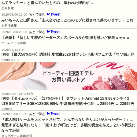
んてラッキー」と喜んでいたものの、雇われた理由が…
怒り新党
🐦Tweet
あとで読む
2026/08/06 20:00
みいちゃんと山田さん「主人公がぽっと出のモブに殺されて終わります」←これ
お料理速報
🐦Tweet
あとで読む
2026/08/06 20:00
【画像】『新しい学校のリーダーズ』のボーカルが制服を脱いだ結果ｗｗｗｗ
ついんてーる速報
2026/08/14まで
[PR] 【最大50%OFF】講談社 夏電書2026 姉フレンド新刊フェア①『ウソ婚』他
Kindleストア
2026/08/07 01:00時点
[PR] 【タイムセール】【17%OFF！】 タブレット Android 15 8.68インチ 4G
LTE SIMフリー 8GB+128GB 90Hz 学習 動画視聴 子供用 …
28999円
→ 23999円
Ulefone
🐦Tweet
あとで読む
2026/08/06 19:30
「成人向けゲームを大ヒットさせて、とんでもない売り上げが入ったぞー！」→
最悪すぎる結果になり、「売り上げ0円だけど、多額の税金を払え」という状況に
なって絶望
オレ的ゲーム速報＠刃