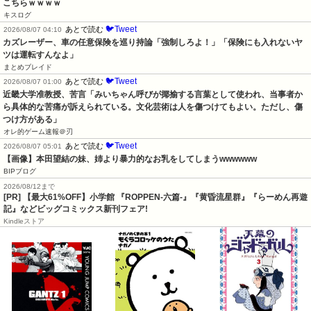
こちらｗｗｗｗ
キスログ
🐦Tweet
あとで読む
2026/08/07 04:10
カズレーザー、車の任意保険を巡り持論「強制しろよ！」「保険にも入れないヤ
ツは運転すんなよ」
まとめブレイド
🐦Tweet
あとで読む
2026/08/07 01:00
近畿大学准教授、苦言「みいちゃん呼びが揶揄する言葉として使われ、当事者か
ら具体的な苦痛が訴えられている。文化芸術は人を傷つけてもよい。ただし、傷
つけ方がある」
オレ的ゲーム速報＠刃
🐦Tweet
あとで読む
2026/08/07 05:01
【画像】本田望結の妹、姉より暴力的なお乳をしてしまうwwwwww
BIPブログ
2026/08/12まで
[PR] 【最大61%OFF】小学館 『ROPPEN-六篇-』『黄昏流星群』『らーめん再遊
記』などビッグコミックス新刊フェア!
Kindleストア