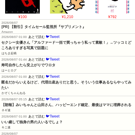
¥100
¥1,210
¥792
2026/08/07
[PR] 【割引】タイムセール監視所『サプリメント』
Amazon
🐦Tweet
あとで読む
2026/08/07 01:00
セクシー女優さん「アルファード一括で買っちゃう私って素敵！」→ツッコミど
ころありすぎる写真で話題に
はちま起稿
🐦Tweet
あとで読む
2026/08/07 01:44
寿司自作したら安上がりでワロタ
はーとログ
🐦Tweet
あとで読む
2026/08/07 01:00
匿名だからいえるけど、代理出産ありだと思う。そういう仕事あるならやってみ
たい
かぞくちゃんねる
🐦Tweet
あとで読む
2026/08/07 05:15
【朗報】みいちゃんと山田さん、ハッピーエンド確定、最後はママに埋葬される
ネギ速
🐦Tweet
あとで読む
2026/08/07 01:00
いい歳して独身の男の人いるでしょ？
キニ速
2026/08/07