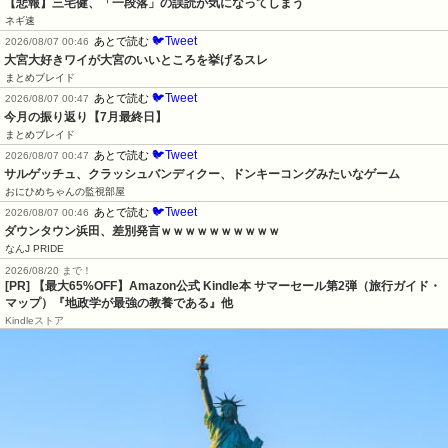
【悲報】三宅健、「一段落」の誤読が気になってしまう
ネギ速
🐦Tweet
あとで読む
2026/08/07 00:46
大宮大好きワイが大宮のいいところを挙げるスレ
まとめブレイド
🐦Tweet
あとで読む
2026/08/07 00:47
今月の振り返り【7月最終日】
まとめブレイド
🐦Tweet
あとで読む
2026/08/07 00:47
サルゲッチュ、クラッシュバンディクー、ドンキーコングみたいなゲーム
おにひめちゃんの監視部屋
🐦Tweet
あとで読む
2026/08/07 00:46
ダウンタウン浜田、差別発言ｗｗｗｗｗｗｗｗｗｗ
なんJ PRIDE
2026/08/20 まで！
[PR]
【最大65%OFF】Amazon公式 Kindle本 サマーセール第2弾（旅行ガイド・
マップ）『地政学が最強の教養である』他
Kindleストア