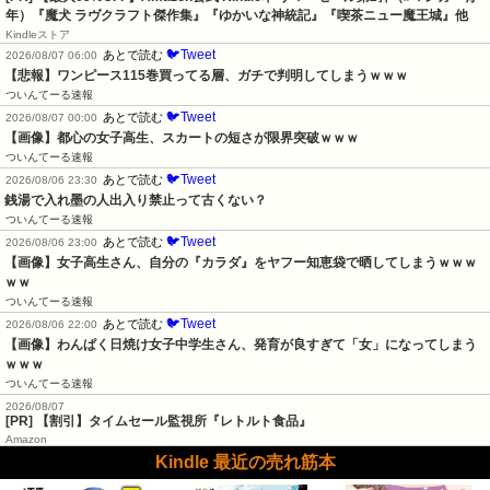
年）『魔犬 ラヴクラフト傑作集』『ゆかいな神統記』『喫茶ニュー魔王城』他
Kindleストア
🐦Tweet
あとで読む
2026/08/07 06:00
【悲報】ワンピース115巻買ってる層、ガチで判明してしまうｗｗｗ
ついんてーる速報
🐦Tweet
あとで読む
2026/08/07 00:00
【画像】都心の女子高生、スカートの短さが限界突破ｗｗｗ
ついんてーる速報
🐦Tweet
あとで読む
2026/08/06 23:30
銭湯で入れ墨の人出入り禁止って古くない？
ついんてーる速報
🐦Tweet
あとで読む
2026/08/06 23:00
【画像】女子高生さん、自分の『カラダ』をヤフー知恵袋で晒してしまうｗｗｗ
ｗｗ
ついんてーる速報
🐦Tweet
あとで読む
2026/08/06 22:00
【画像】わんぱく日焼け女子中学生さん、発育が良すぎて「女」になってしまう
ｗｗｗ
ついんてーる速報
2026/08/07
[PR] 【割引】タイムセール監視所『レトルト食品』
Amazon
Kindle 最近の売れ筋本