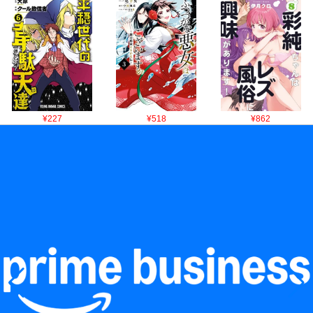
¥227
¥518
¥862