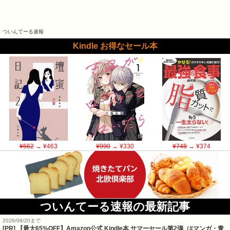
ついんてーる速報
Kindle お得なセール本
¥662
→ ¥463
¥990
→ ¥330
¥748
→ ¥374
ついんてーる速報の最新記事
2026/08/20まで
[PR]
【最大65%OFF】Amazon公式 Kindle本 サマーセール第2弾（#マンガ・青