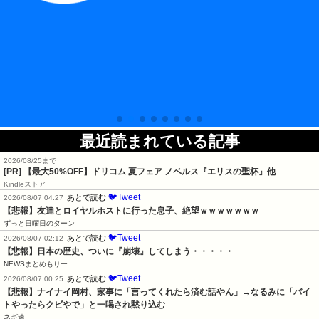
最近読まれている記事
2026/08/25まで
[PR]
【最大50%OFF】ドリコム 夏フェア ノベルス『エリスの聖杯』他
Kindleストア
🐦Tweet
あとで読む
2026/08/07 04:27
【悲報】友達とロイヤルホストに行った息子、絶望ｗｗｗｗｗｗｗ
ずっと日曜日のターン
🐦Tweet
あとで読む
2026/08/07 02:12
【悲報】日本の歴史、ついに『崩壊』してしまう・・・・・
NEWSまとめもりー
🐦Tweet
あとで読む
2026/08/07 00:25
【悲報】ナイナイ岡村、家事に「言ってくれたら済む話やん」→なるみに「バイ
トやったらクビやで」と一喝され黙り込む
ネギ速