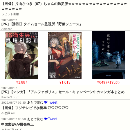
【画像】片山さつき（67）ちゃんの防災服ｗｗｗｗｗｗｗｗｗｗｗｗｗｗｗｗｗ
ｗｗｗｗｗｗ
ラビット速報
2026/08/07
[PR] 【割引】タイムセール監視所『野菜ジュース』
Amazon
¥1,887
¥1,013
¥649 (+195pt)
2026/08/07
[PR] 【マンガ】『アルファポリス』セール・キャンペーン中のマンガ本まとめ
Kindleストア
🐦Tweet
あとで読む
2026/08/07 05:35
【画像】フジテレビで水着JK♡♡♡♡♡♡
不思議.net
🐦Tweet
あとで読む
2026/08/07 00:58
中国製EVが爆発炎上
まとめブレイド