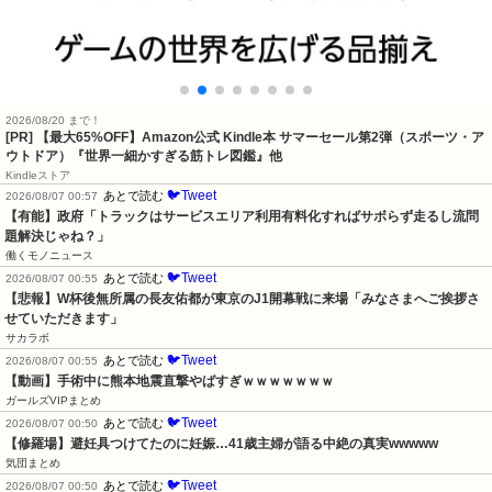
2026/08/20 まで！
[PR]
【最大65%OFF】Amazon公式 Kindle本 サマーセール第2弾（スポーツ・ア
ウトドア）『世界一細かすぎる筋トレ図鑑』他
Kindleストア
🐦Tweet
あとで読む
2026/08/07 00:57
【有能】政府「トラックはサービスエリア利用有料化すればサボらず走るし流問
題解決じゃね？」
働くモノニュース
🐦Tweet
あとで読む
2026/08/07 00:55
【悲報】W杯後無所属の長友佑都が東京のJ1開幕戦に来場「みなさまへご挨拶さ
せていただきます」
サカラボ
🐦Tweet
あとで読む
2026/08/07 00:55
【動画】手術中に熊本地震直撃やばすぎｗｗｗｗｗｗｗ
ガールズVIPまとめ
🐦Tweet
あとで読む
2026/08/07 00:50
【修羅場】避妊具つけてたのに妊娠…41歳主婦が語る中絶の真実wwwww
気団まとめ
🐦Tweet
あとで読む
2026/08/07 00:50