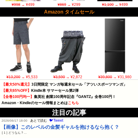
¥998
→ ¥499
¥869
→ ¥299
¥1,100
→ ¥499
Amazon タイムセール
¥13,200
→ ¥5,533
¥3,590
→ ¥2,872
¥39,800
→ ¥31,980
【最大50%還元】
3日間限定 マンガ毎週末セール「アツいスポーツマンガ」
【最大65%OFF】
Kindle本 サマーセール第2弾
【全巻100円均一】
集英社 創業100周年記念『GANTZ』全巻100円！
Amazon・Kindleのセール情報まとめは
こちら
注目の記事
🐦Tweet
あとで読む
2026/06/17 18:00
【画像】このレベルの金髪ギャルを抱けるなら抱く？
[ 1 ] どうなん？…