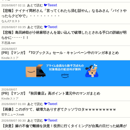
🐦Tweet
あとで読む
2026/08/07 02:11
【悲報】ナイナイ岡村さん「言ってくれたら済む話やん」なるみさん「バイトや
ったらクビやで」・・・・・・・・・
なんJクエスト
🐦Tweet
あとで読む
2026/08/07 03:35
【悲報】島田紳助が小林麻耶さんを追い込んで破壊したとされる手口の詳細が明
らかに･･････！！
不思議.net
2026/08/07
[PR] 【マンガ】『TOブックス』セール・キャンペーン中のマンガ本まとめ
Kindleストア
2026/08/07
[PR] 【マンガ】『秋田書店』高ポイント還元中のマンガまとめ
Kindleストア
🐦Tweet
あとで読む
2026/08/07 01:00
【画像】このボケて、破壊力ありすぎてクッソワロタｗｗｗｗｗｗｗｗｗ
哲学ニュースnwk
🐦Tweet
あとで読む
2026/08/07 00:30
【決意】嫁の不倫で離婚を決意！役所に行くタイミングが台風の日だった結果が