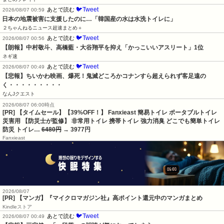
🐦Tweet
あとで読む
2026/08/07 00:59
日本の地震被害に支援したのに…「韓国産の水は水洗トイレに」
２ちゃんねるニュース超速まとめ＋
🐦Tweet
あとで読む
2026/08/07 00:56
【朗報】中村敬斗、高橋藍・大谷翔平を抑え「かっこいいアスリート」1位
ネギ速
🐦Tweet
あとで読む
2026/08/07 00:49
【悲報】ちいかわ映画、爆死！鬼滅どころかコナンすら超えられず客足遠の
く・・・・・・・・・
なんJクエスト
2026/08/07 06:00時点
[PR] 【タイムセール】【39%OFF！】 Fanxieast 簡易トイレ ポータブルトイレ
災害用 【防災士が監修】 非常用トイレ 携帯トイレ 強力消臭 どこでも簡単トイレ
防災 トイレ…
6480円
→ 3977円
Fanxieast
2026/08/07
[PR] 【マンガ】『マイクロマガジン社』高ポイント還元中のマンガまとめ
Kindleストア
🐦Tweet
あとで読む
2026/08/07 00:49