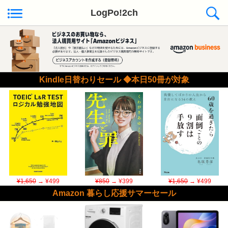
LogPo!2ch
Kindle日替わりセール ◆本日50冊が対象
¥1,650
→ ¥499
¥850
→ ¥399
¥1,650
→ ¥499
Amazon 暮らし応援サマーセール