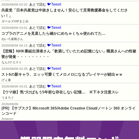
🐦Tweet
あとで読む
2026/08/06 02:02
共産党「日本共産党は中抜きしません！安心して災害救援募金をしてくださ
い！」
ガールズVIPまとめ
🐦Tweet
あとで読む
2026/08/06 03:01
コブラのアニメを見直したら確かにめちゃくちゃ使われてた…
ねいろ速報さん
🐦Tweet
あとで読む
2026/08/06 04:13
【悲報】NHK番組出演者さん「飲酒していたため記憶にない」職員さんへの性被
害が発覚・・・・・・・・・
なんJクエスト
🐦Tweet
あとで読む
2026/08/06 02:35
スト6の新キャラ、エッッ可愛くてメロメロになるプレイヤーが続出ｗｗ
げぇ速
🐦Tweet
あとで読む
2026/08/06 03:01
【ウマ娘】気づけばもう5年前な存在しない記憶…　※下ネタ注意スレ
うまろぐ
2026/08/06
[PR] 【サブスク】Microsoft 365/Adobe Creative Cloud/ノートン 360 オンライ
ンコード
Amazon