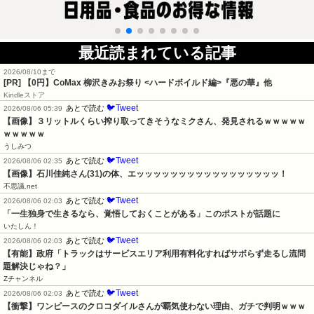
最近読まれている記事
2026/08/10まで
[PR] 【0円】CoMax 柳沢きみお祭り <ハードボイルド編>『悪の華』他
Kindleストア
🐦Tweet
あとで読む
2026/08/06 05:39
【画像】３リットルくらい搾り取ってきそうなミクさん、発見されるｗｗｗｗｗ
ｗｗｗｗｗ
うしみつ
🐦Tweet
あとで読む
2026/08/06 02:35
【画像】石川佳純さん(31)の体、エッッッッッッッッッッッッッッッッッ！
不思議.net
🐦Tweet
あとで読む
2026/08/06 02:03
「一生独身で生きるなら、覚悟しておくことがある」このポストが話題に
いたしん！
🐦Tweet
あとで読む
2026/08/06 02:03
【有能】政府「トラックはサービスエリア利用有料化すればサボらず走るし流問
題解決じゃね？」
Zチャンネル
🐦Tweet
あとで読む
2026/08/06 02:03
【衝撃】ワンピースのクロコダイルさんが覇気使わない理由、ガチで判明ｗｗｗ