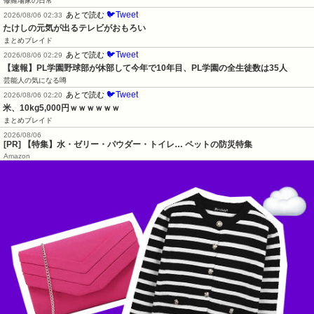
修羅場家の日常
🐦Tweet
あとで読む
2026/08/06 02:33
たけしの元気が出るテレビがおもろい
まとめブレイド
🐦Tweet
あとで読む
2026/08/06 02:29
【速報】PL学園野球部が休部して今年で10年目、PL学園の全生徒数は35人
芸能人の気になる噂
🐦Tweet
あとで読む
2026/08/06 02:20
米、10kg5,000円ｗｗｗｗｗｗ
まとめブレイド
2026/08/06
[PR] 【特集】水・ゼリー・パウダー・トイレ… ペットの防災特集
Amazon