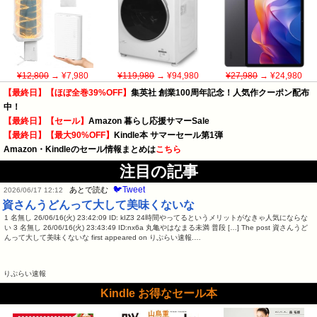
¥12,800
→ ¥7,980
¥119,980
→ ¥94,980
¥27,980
→ ¥24,980
【最終日】【ほぼ全巻39%OFF】
集英社 創業100周年記念！人気作クーポン配布
中！
【最終日】【セール】
Amazon 暮らし応援サマーSale
【最終日】【最大90%OFF】
Kindle本 サマーセール第1弾
Amazon・Kindleのセール情報まとめは
こちら
注目の記事
🐦Tweet
あとで読む
2026/06/17 12:12
資さんうどんって大して美味くないな
1 名無し 26/06/16(火) 23:42:09 ID: kIZ3 24時間やってるというメリットがなきゃ人気にならな
い 3 名無し 26/06/16(火) 23:43:49 ID:nx6a 丸亀やはなまる未満 普段 […] The post 資さんうど
んって大して美味くないな first appeared on りぷらい速報.…
りぷらい速報
Kindle お得なセール本