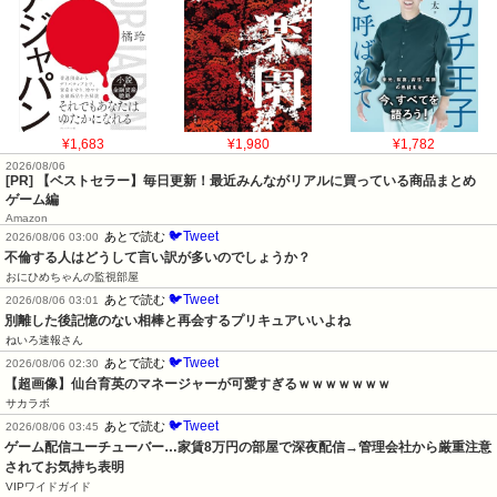
¥1,683
¥1,980
¥1,782
2026/08/06
[PR] 【ベストセラー】毎日更新！最近みんながリアルに買っている商品まとめ
ゲーム編
Amazon
🐦Tweet
あとで読む
2026/08/06 03:00
不倫する人はどうして言い訳が多いのでしょうか？
おにひめちゃんの監視部屋
🐦Tweet
あとで読む
2026/08/06 03:01
別離した後記憶のない相棒と再会するプリキュアいいよね
ねいろ速報さん
🐦Tweet
あとで読む
2026/08/06 02:30
【超画像】仙台育英のマネージャーが可愛すぎるｗｗｗｗｗｗｗ
サカラボ
🐦Tweet
あとで読む
2026/08/06 03:45
ゲーム配信ユーチューバー…家賃8万円の部屋で深夜配信→管理会社から厳重注意
されてお気持ち表明
VIPワイドガイド