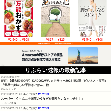
¥1,540
→ ¥308
¥817
→ ¥325
¥1,540
→ ¥308
りぷらい速報の最新記事
2026/08/13まで
[PR]
【最大50%OFF】KADOKAWA カドサマー2026 第3弾（ビジネス・実用）
『世界一美味しい手抜きごはん』他
Kindleストア
🐦Tweet
あとで読む
2026/08/05 23:23
スーパー「う～ん…中国産のうなぎを売りたいなぁ…せや！」
りぷらい速報
🐦Tweet
あとで読む
2026/08/05 22:22