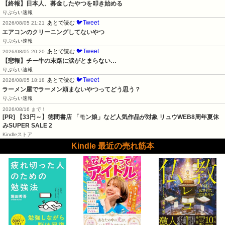
【終報】日本人、募金したやつを叩き始める
りぷらい速報
🐦Tweet
あとで読む
2026/08/05 21:21
エアコンのクリーニングしてないやつ
りぷらい速報
🐦Tweet
あとで読む
2026/08/05 20:20
【悲報】チー牛の末路に涙がとまらない…
りぷらい速報
🐦Tweet
あとで読む
2026/08/05 18:18
ラーメン屋でラーメン頼まないやつってどう思う？
りぷらい速報
2026/08/16 まで！
[PR]
【33円～】徳間書店 「モン娘」など人気作品が対象 リュウWEB8周年夏休
みSUPER SALE 2
Kindleストア
Kindle 最近の売れ筋本