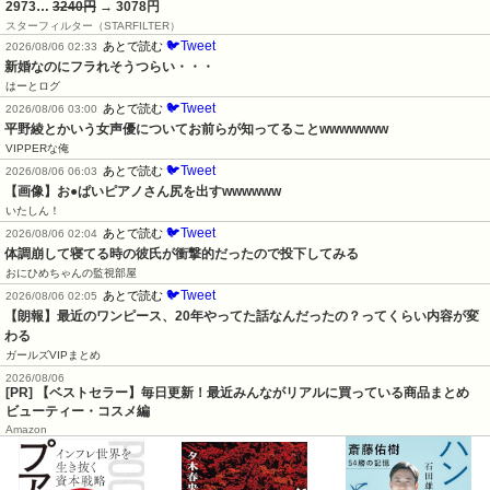
2973…
3240円
→ 3078円
スターフィルター（STARFILTER）
🐦Tweet
あとで読む
2026/08/06 02:33
新婚なのにフラれそうつらい・・・
はーとログ
🐦Tweet
あとで読む
2026/08/06 03:00
平野綾とかいう女声優についてお前らが知ってることwwwwwww
VIPPERな俺
🐦Tweet
あとで読む
2026/08/06 06:03
【画像】お●ぱいピアノさん尻を出すwwwwww
いたしん！
🐦Tweet
あとで読む
2026/08/06 02:04
体調崩して寝てる時の彼氏が衝撃的だったので投下してみる
おにひめちゃんの監視部屋
🐦Tweet
あとで読む
2026/08/06 02:05
【朗報】最近のワンピース、20年やってた話なんだったの？ってくらい内容が変
わる
ガールズVIPまとめ
2026/08/06
[PR] 【ベストセラー】毎日更新！最近みんながリアルに買っている商品まとめ
ビューティー・コスメ編
Amazon