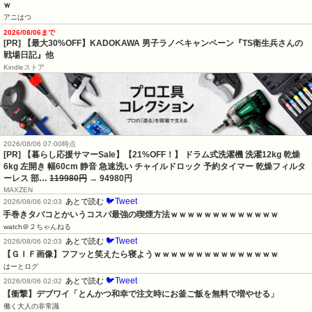
ｗ
アニはつ
2026/08/06まで
[PR] 【最大30%OFF】KADOKAWA 男子ラノベキャンペーン『TS衛生兵さんの
戦場日記』他
Kindleストア
2026/08/06 07:00時点
[PR] 【暮らし応援サマーSale】【21%OFF！】 ドラム式洗濯機 洗濯12kg 乾燥
6kg 左開き 幅60cm 静音 急速洗い チャイルドロック 予約タイマー 乾燥フィルタ
ーレス 部…
119980円
→ 94980円
MAXZEN
🐦Tweet
あとで読む
2026/08/06 02:03
手巻きタバコとかいうコスパ最強の喫煙方法ｗｗｗｗｗｗｗｗｗｗｗｗｗ
watch＠２ちゃんねる
🐦Tweet
あとで読む
2026/08/06 02:03
【ＧＩＦ画像】フフッと笑えたら寝ようｗｗｗｗｗｗｗｗｗｗｗｗｗｗｗ
はーとログ
🐦Tweet
あとで読む
2026/08/06 02:02
【衝撃】デブワイ「とんかつ和幸で注文時にお釜ご飯を無料で増やせる」
働く大人の非常識