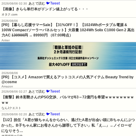
🐦Tweet
あとで読む
2026/08/06 02:30
【画像】きらら単行本がドンドン値上がってる・・・
オタク.com
2026/08/06
[PR] 【暮らし応援サマーSale】【31%OFF！】 【1024Whポータブル電源 &
100W Compactソーラーパネルセット】大容量 1024Wh Solix C1000 Gen 2 高出
力AC
130900円
→ 89990円 （07:00時点）
Anker
2026/08/06
[PR] 【コスメ】Amazonで買えるアットコスメの人気アイテム Beauty Trend by
@cosme
Amazon
🐦Tweet
あとで読む
2026/08/06 02:27
【衝撃】鈴木彩艶さんのPSG交渉、パルマが63～72億円を希望ｗｗｗｗｗｗｗｗ
ｗｗ
なんJクエスト
🐦Tweet
あとで読む
2026/08/06 02:20
【1/2】担任「A君が娘ちゃんをからかい、逃げたA君が出会い頭にBちゃんにぶつ
かった。B子ちゃん家にお母さんから謝罪して下さい」私「え…」→ノイローゼ
になりそう…