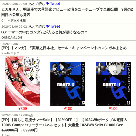
🐦Tweet
あとで読む
2026/08/06 02:00
ヒカルさん、明治座での落語家デビュー公演をユーチューブで全編公開　9月の2
回目の公演も発表
ゲーム実況者速報
🐦Tweet
あとで読む
2026/08/06 02:02
Gアーマーの中にガンダムが入ると何が凄くなるの？
GUNDAM.LOG
2026/08/06
[PR] 【マンガ】『実業之日本社』セール・キャンペーン中のマンガ本まとめ
Kindleストア
¥369
¥100
¥100
2026/08/06 07:00時点
[PR] 【暮らし応援サマーSale】【31%OFF！】 【1024Whポータブル電源 &
100W Compactソーラーパネルセット】大容量 1024Wh Solix C1000 Gen…
130900円
→ 89990円
Anker