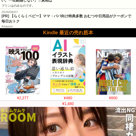
い。一生結婚しない」→真相は
プリンはのみものです。
2026/08/07
[PR] 【らくらくベビー】ママ・パパ向け特典多数 おむつや日用品がクーポンで
毎日おトク
Amazon
Kindle 最近の売れ筋本
¥2,277
¥480
¥800
¥1,480