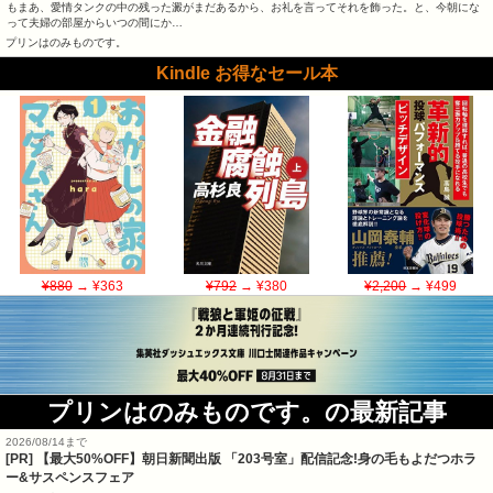
もまあ、愛情タンクの中の残った澱がまだあるから、お礼を言ってそれを飾った。と、今朝にな
って夫婦の部屋からいつの間にか…
プリンはのみものです。
Kindle お得なセール本
¥880
→ ¥363
¥792
→ ¥380
¥2,200
→ ¥499
プリンはのみものです。の最新記事
2026/08/14まで
[PR] 【最大50%OFF】朝日新聞出版 「203号室」配信記念!身の毛もよだつホラ
ー&サスペンスフェア