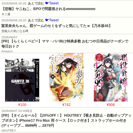
🐦Tweet
あとで読む
2026/08/06 20:20
【悲報】ヤニねこ、BPOで問題視されるwwwwwwwwwww
キニ速
🐦Tweet
あとで読む
2026/08/06 20:20
冨里奈央ちゃん、罰ゲームのセミをずっと気にしてたｗ【乃木坂46】
芸能人の気になる噂
2026/08/07
[PR] 【らくらくベビー】ママ・パパ向け特典多数 おむつや日用品がクーポンで
毎日おトク
Amazon
¥100
¥742
¥906
2026/08/07 02:00時点
[PR] 【タイムセール】【20%OFF！】 HGUTREY【覗き見防止・自動ポップアッ
プボタン】iPhone17 Pro Max 用 ケース【ロック付き】ストラップホール付き
(ディープブ…
3599円
→ 2879円
HGUTREY