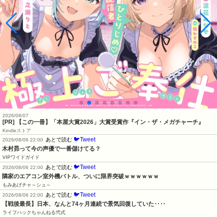
2026/08/07
[PR] 【この一冊】「本屋大賞2026」大賞受賞作『イン・ザ・メガチャーチ』
Kindleストア
🐦Tweet
あとで読む
2026/08/06 22:00
木村昴って今の声優で一番儲けてる？
VIPワイドガイド
🐦Tweet
あとで読む
2026/08/06 22:00
隣家のエアコン室外機バトル、ついに限界突破ｗｗｗｗｗｗ
もみあげチャ～シュ～
🐦Tweet
あとで読む
2026/08/06 22:00
【戦後最長】日本、なんと74ヶ月連続で景気回復していた‥‥
ライフハックちゃんねる弐式