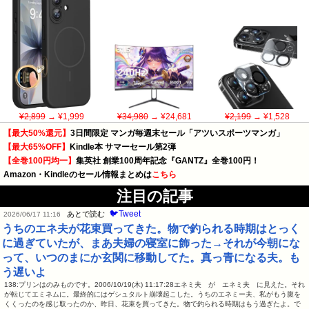
¥2,899
→ ¥1,999
¥34,980
→ ¥24,681
¥2,199
→ ¥1,528
【最大50%還元】
3日間限定 マンガ毎週末セール「アツいスポーツマンガ」
【最大65%OFF】
Kindle本 サマーセール第2弾
【全巻100円均一】
集英社 創業100周年記念『GANTZ』全巻100円！
Amazon・Kindleのセール情報まとめは
こちら
注目の記事
🐦Tweet
あとで読む
2026/06/17 11:16
うちのエネ夫が花束買ってきた。物で釣られる時期はとっく
に過ぎていたが、まあ夫婦の寝室に飾った→それが今朝にな
って、いつのまにか玄関に移動してた。真っ青になる夫。も
う遅いよ
138:プリンはのみものです。2006/10/19(木) 11:17:28エネミ夫 が エネミ夫 に見えた。それ
が転じてエミネムに。最終的にはゲシュタルト崩壊起こした。うちのエネミー夫、私がもう腹を
くくったのを感じ取ったのか、昨日、花束を買ってきた。物で釣られる時期はもう過ぎたよ。で