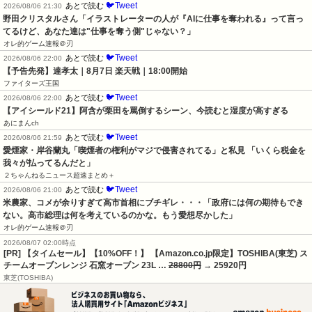
🐦Tweet
あとで読む
2026/08/06 21:30
野田クリスタルさん「イラストレーターの人が『AIに仕事を奪われる』って言っ
てるけど、あなた達は"仕事を奪う側"じゃない？」
オレ的ゲーム速報＠刃
🐦Tweet
あとで読む
2026/08/06 22:00
【予告先発】達孝太｜8月7日 楽天戦｜18:00開始
ファイターズ王国
🐦Tweet
あとで読む
2026/08/06 22:00
【アイシールド21】阿含が栗田を罵倒するシーン、今読むと湿度が高すぎる
あにまんch
🐦Tweet
あとで読む
2026/08/06 21:59
愛煙家・岸谷蘭丸「喫煙者の権利がマジで侵害されてる」と私見 「いくら税金を
我々が払ってるんだと」
２ちゃんねるニュース超速まとめ＋
🐦Tweet
あとで読む
2026/08/06 21:00
米農家、コメが余りすぎて高市首相にブチギレ・・・「政府には何の期待もでき
ない。高市総理は何を考えているのかな。もう愛想尽かした」
オレ的ゲーム速報＠刃
2026/08/07 02:00時点
[PR] 【タイムセール】【10%OFF！】 【Amazon.co.jp限定】TOSHIBA(東芝) ス
チームオーブンレンジ 石窯オーブン 23L …
28800円
→ 25920円
東芝(TOSHIBA)