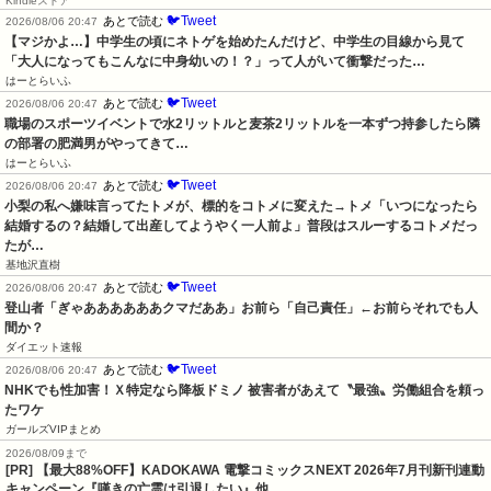
Kindleストア
🐦Tweet
あとで読む
2026/08/06 20:47
【マジかよ…】中学生の頃にネトゲを始めたんだけど、中学生の目線から見て
「大人になってもこんなに中身幼いの！？」って人がいて衝撃だった…
はーとらいふ
🐦Tweet
あとで読む
2026/08/06 20:47
職場のスポーツイベントで水2リットルと麦茶2リットルを一本ずつ持参したら隣
の部署の肥満男がやってきて…
はーとらいふ
🐦Tweet
あとで読む
2026/08/06 20:47
小梨の私へ嫌味言ってたトメが、標的をコトメに変えた→トメ「いつになったら
結婚するの？結婚して出産してようやく一人前よ」普段はスルーするコトメだっ
たが…
基地沢直樹
🐦Tweet
あとで読む
2026/08/06 20:47
登山者「ぎゃああああああクマだああ」お前ら「自己責任」←お前らそれでも人
間か？
ダイエット速報
🐦Tweet
あとで読む
2026/08/06 20:47
NHKでも性加害！Ｘ特定なら降板ドミノ 被害者があえて〝最強〟労働組合を頼っ
たワケ
ガールズVIPまとめ
2026/08/09まで
[PR] 【最大88%OFF】KADOKAWA 電撃コミックスNEXT 2026年7月刊新刊連動
キャンペーン『嘆きの亡霊は引退したい』他