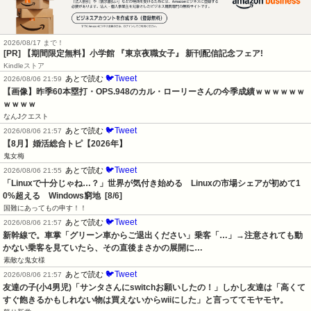
2026/08/17 まで！
[PR] 【期間限定無料】小学館 『東京夜職女子』 新刊配信記念フェア!
Kindleストア
🐦Tweet
あとで読む
2026/08/06 21:59
【画像】昨季60本塁打・OPS.948のカル・ローリーさんの今季成績ｗｗｗｗｗｗ
ｗｗｗｗ
なんJクエスト
🐦Tweet
あとで読む
2026/08/06 21:57
【8月】婚活総合トピ【2026年】
鬼女梅
🐦Tweet
あとで読む
2026/08/06 21:55
「Linuxで十分じゃね…？」世界が気付き始める　Linuxの市場シェアが初めて1
0%超える　Windows窮地  [8/6]
国難にあってもの申す！！
🐦Tweet
あとで読む
2026/08/06 21:57
新幹線で。車掌「グリーン車からご退出ください」乗客「…」→注意されても動
かない乗客を見ていたら、その直後まさかの展開に…
素敵な鬼女様
🐦Tweet
あとで読む
2026/08/06 21:57
友達の子(小4男児)「サンタさんにswitchお願いしたの！」しかし友達は「高くて
すぐ飽きるかもしれない物は買えないからwiiにした」と言っててモヤモヤ。