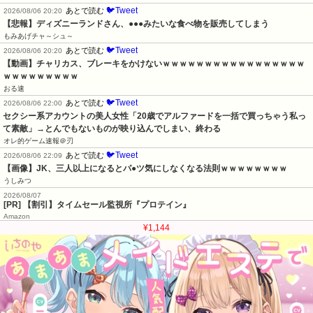
🐦Tweet
あとで読む
2026/08/06 20:20
【悲報】ディズニーランドさん、●●●みたいな食べ物を販売してしまう
もみあげチャ～シュ～
🐦Tweet
あとで読む
2026/08/06 20:20
【動画】チャリカス、ブレーキをかけないｗｗｗｗｗｗｗｗｗｗｗｗｗｗｗｗｗ
ｗｗｗｗｗｗｗｗｗ
おる速
🐦Tweet
あとで読む
2026/08/06 22:00
セクシー系アカウントの美人女性「20歳でアルファードを一括で買っちゃう私っ
て素敵」→とんでもないものが映り込んでしまい、終わる
オレ的ゲーム速報＠刃
🐦Tweet
あとで読む
2026/08/06 22:09
【画像】JK、三人以上になるとパ●ツ気にしなくなる法則ｗｗｗｗｗｗｗｗ
うしみつ
2026/08/07
[PR] 【割引】タイムセール監視所『プロテイン』
Amazon
¥1,144