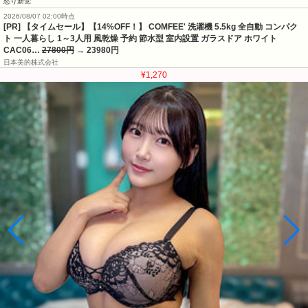
怒り新党
2026/08/07 02:00時点
[PR] 【タイムセール】【14%OFF！】 COMFEE' 洗濯機 5.5kg 全自動 コンパク
ト 一人暮らし 1～3人用 風乾燥 予約 節水型 室内設置 ガラスドア ホワイト
CAC06…
27800円
→ 23980円
日本美的株式会社
¥1,270