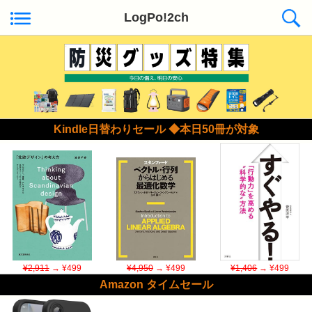
LogPo!2ch
Kindle日替わりセール ◆本日50冊が対象
¥2,911
→ ¥499
¥4,950
→ ¥499
¥1,406
→ ¥499
Amazon タイムセール