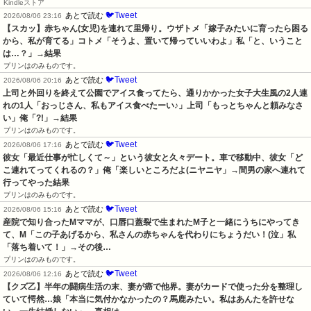
Kindleストア
🐦Tweet
あとで読む
2026/08/06 23:16
【スカッ】赤ちゃん(女児)を連れて里帰り。ウザトメ「嫁子みたいに育ったら困る
から、私が育てる」コトメ「そうよ、置いて帰っていいわよ」私「と、いうこと
は…？」→結果
プリンはのみものです。
🐦Tweet
あとで読む
2026/08/06 20:16
上司と外回りを終えて公園でアイス食ってたら、通りかかった女子大生風の2人連
れの1人「おっじさん、私もアイス食べたーい♪」上司「もっとちゃんと頼みなさ
い」俺「?!」→結果
プリンはのみものです。
🐦Tweet
あとで読む
2026/08/06 17:16
彼女「最近仕事が忙しくて～」という彼女と久々デート。車で移動中、彼女「ど
こ連れてってくれるの？」俺「楽しいところだよ(ニヤニヤ」→間男の家へ連れて
行ってやった結果
プリンはのみものです。
🐦Tweet
あとで読む
2026/08/06 15:16
産院で知り合ったMママが、口唇口蓋裂で生まれたM子と一緒にうちにやってき
て、M「この子あげるから、私さんの赤ちゃんを代わりにちょうだい！(泣」私
「落ち着いて！」→その後…
プリンはのみものです。
🐦Tweet
あとで読む
2026/08/06 12:16
【クズ乙】半年の闘病生活の末、妻が癌で他界。妻がカードで使った分を整理し
ていて愕然…娘「本当に気付かなかったの？馬鹿みたい。私はあんたを許せな