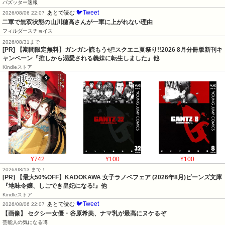
バズッター速報
🐦Tweet
あとで読む
2026/08/06 22:07
二軍で無双状態の山川穂高さんが一軍に上がれない理由
フィルダースチョイス
2026/08/31まで
[PR] 【期間限定無料】ガンガン読もうぜ!スクエニ夏祭り!!2026 8月分冊版新刊キ
ャンペーン『推しから溺愛される義妹に転生しました』他
Kindleストア
¥742
¥100
¥100
2026/08/13 まで！
[PR] 【最大50%OFF】KADOKAWA 女子ラノベフェア (2026年8月)ビーンズ文庫
『地味令嬢、しごでき皇妃になる!』他
Kindleストア
🐦Tweet
あとで読む
2026/08/06 22:07
【画像】 セクシー女優・谷原希美、ナマ乳が最高にヌケるぞ
芸能人の気になる噂