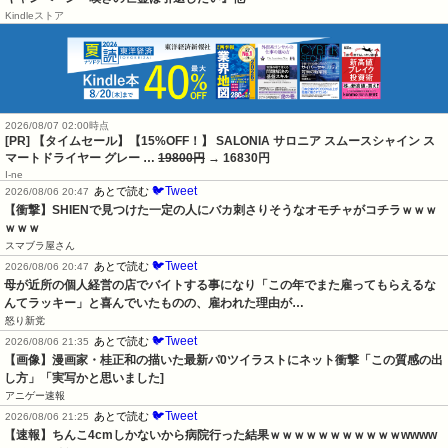
Kindleストア
2026/08/07 02:00時点
[PR] 【タイムセール】【15%OFF！】 SALONIA サロニア スムースシャイン ス
マートドライヤー グレー …
19800円
→ 16830円
I-ne
🐦Tweet
あとで読む
2026/08/06 20:47
【衝撃】SHIENで見つけた一定の人にバカ刺さりそうなオモチャがコチラｗｗｗ
ｗｗｗ
スマブラ屋さん
🐦Tweet
あとで読む
2026/08/06 20:47
母が近所の個人経営の店でバイトする事になり「この年でまた雇ってもらえるな
んてラッキー」と喜んでいたものの、雇われた理由が…
怒り新党
🐦Tweet
あとで読む
2026/08/06 21:35
【画像】漫画家・桂正和の描いた最新パ0ツイラストにネット衝撃「この質感の出
し方」「実写かと思いました]
アニゲー速報
🐦Tweet
あとで読む
2026/08/06 21:25
【速報】ちんこ4cmしかないから病院行った結果ｗｗｗｗｗｗｗｗｗｗｗwwww