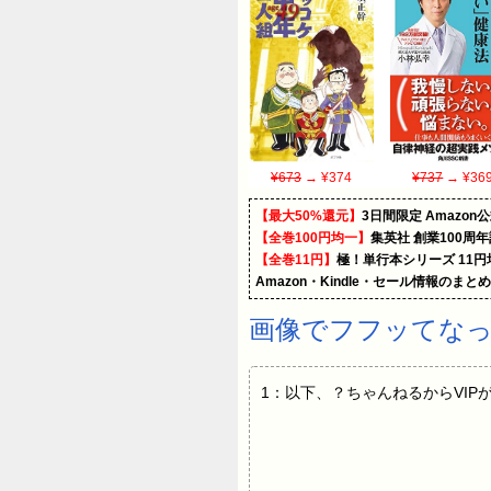
¥673
→ ¥374
¥737
→ ¥36
【最大50%還元】
3日間限定 Amaz
【全巻100円均一】
集英社 創業100周
【全巻11円】
極！単行本シリーズ 11
Amazon・Kindle・セール情報のまと
画像でフフッてなっ
1：以下、？ちゃんねるからVIPがお送りします