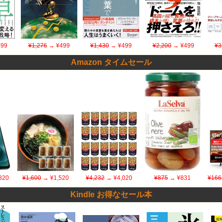
99
¥1,276
→ ¥499
¥1,430
→ ¥499
¥2,200
→ ¥499
¥3
Amazon タイムセール
820
¥1,600
→ ¥1,520
¥4,232
→ ¥4,020
¥875
→ ¥831
¥166
Kindle お得なセール本