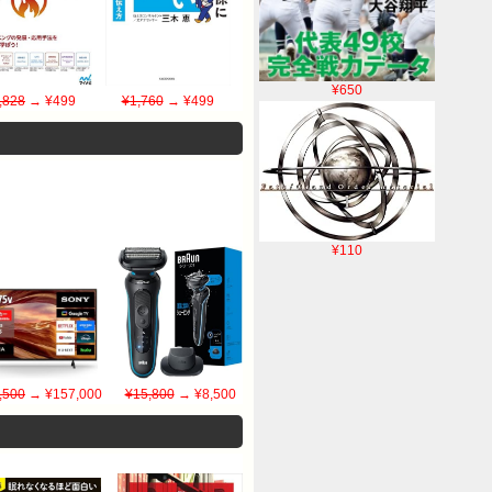
¥650
,828
→ ¥499
¥1,760
→ ¥499
¥110
,500
→ ¥157,000
¥15,800
→ ¥8,500