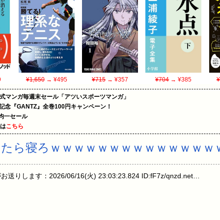
9
¥1,650
→ ¥495
¥715
→ ¥357
¥704
→ ¥385
¥
on公式マンガ毎週末セール「アツいスポーツマンガ」
年記念『GANTZ』全巻100円キャンペーン！
円均一セール
めは
こちら
たら寝ろｗｗｗｗｗｗｗｗｗｗｗｗｗｗ
：2026/06/16(火) 23:03:23.824 ID:fF7z/qnzd.net…