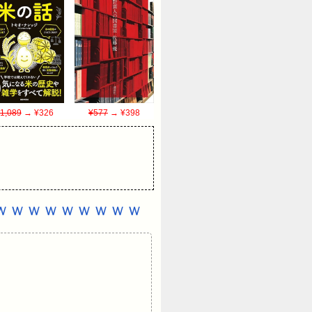
1,089
→ ¥326
¥577
→ ¥398
ｗｗｗｗｗｗｗｗｗ