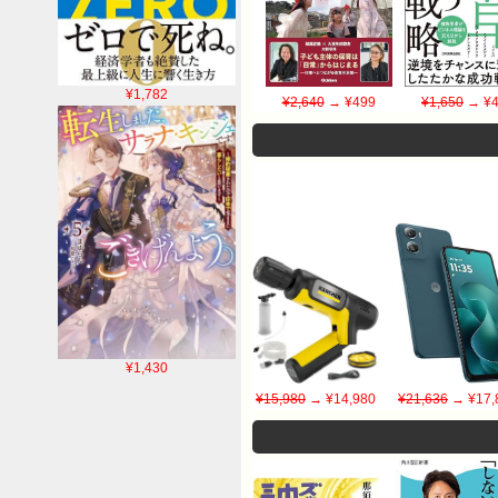
¥1,782
¥2,640
→ ¥499
¥1,650
→ ¥4
¥1,430
¥15,980
→ ¥14,980
¥21,636
→ ¥17,