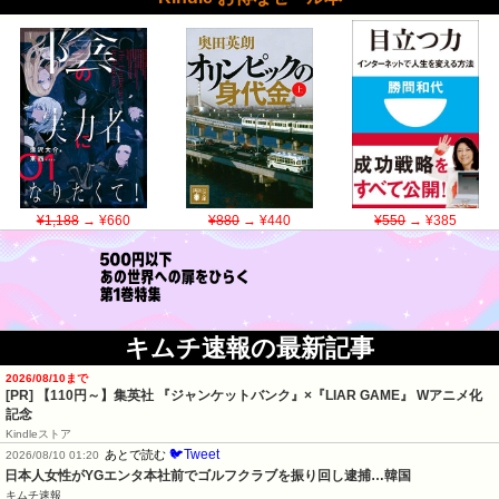
¥1,188
→ ¥660
¥880
→ ¥440
¥550
→ ¥385
キムチ速報の最新記事
2026/08/10まで
[PR]
【110円～】集英社 『ジャンケットバンク』×『LIAR GAME』 Wアニメ化
記念
Kindleストア
🐦Tweet
あとで読む
2026/08/10 01:20
日本人女性がYGエンタ本社前でゴルフクラブを振り回し逮捕…韓国
キムチ速報