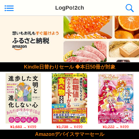
LogPo!2ch
Kindle日替わりセール ◆本日50冊が対象
¥1,683
→ ¥499
¥1,738
→ ¥499
¥1,222
→ ¥499
Amazonデバイスサマーセール