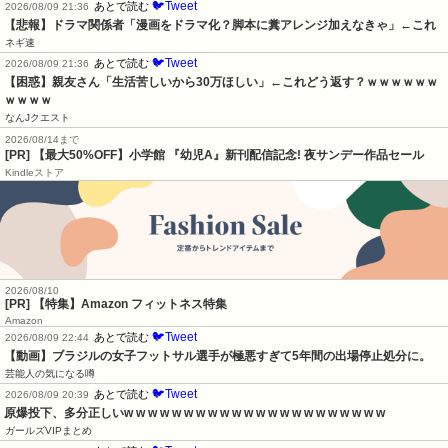
🐦Tweet
あとで読む
2026/08/09 21:36
【悲報】ドラマ関係者「漫画をドラマ化？脚本に糞アレンジ加えなきゃ」←これ
ネギ速
🐦Tweet
あとで読む
2026/08/09 21:36
【困惑】親友さん「生活苦しいから30万ほしい」←これどう返す？ｗｗｗｗｗｗ
ｗｗｗｗ
なんJクエスト
2026/08/14まで
[PR] 【最大50%OFF】小学館 『幼児A』新刊配信記念! 夜サンデー作品セール
Kindleストア
2026/08/10
[PR] 【特集】Amazon フィットネス特集
Amazon
🐦Tweet
あとで読む
2026/08/09 22:44
【動画】ブラジルの女子フットサル選手が極悪すぎて5年間の出場停止処分に。
芸能人の気になる噂
🐦Tweet
あとで読む
2026/08/09 20:39
原爆投下、多分正しいw w w w w w w w w w w w w w w w w w w w w w
ガールズVIPまとめ