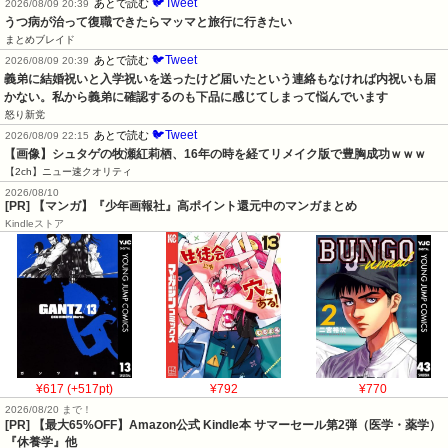
🐦Tweet
あとで読む
2026/08/09 20:39
うつ病が治って復職できたらマッマと旅行に行きたい
まとめブレイド
🐦Tweet
あとで読む
2026/08/09 20:39
義弟に結婚祝いと入学祝いを送ったけど届いたという連絡もなければ内祝いも届
かない。私から義弟に確認するのも下品に感じてしまって悩んでいます
怒り新党
🐦Tweet
あとで読む
2026/08/09 22:15
【画像】シュタゲの牧瀬紅莉栖、16年の時を経てリメイク版で豊胸成功ｗｗｗ
【2ch】ニュー速クオリティ
2026/08/10
[PR] 【マンガ】『少年画報社』高ポイント還元中のマンガまとめ
Kindleストア
¥617 (+517pt)
¥792
¥770
2026/08/20 まで！
[PR]
【最大65%OFF】Amazon公式 Kindle本 サマーセール第2弾（医学・薬学）
『休養学』他