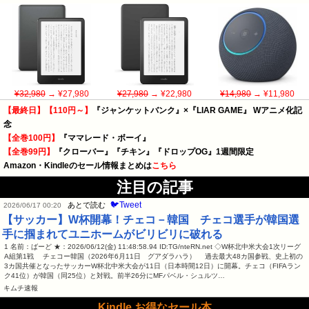
¥32,980
→ ¥27,980
¥27,980
→ ¥22,980
¥14,980
→ ¥11,980
【最終日】【110円～】
『ジャンケットバンク』×『LIAR GAME』 Wアニメ化記
念
【全巻100円】
『ママレード・ボーイ』
【全巻99円】
『クローバー』『チキン』『ドロップOG』1週間限定
Amazon・Kindleのセール情報まとめは
こちら
注目の記事
🐦Tweet
あとで読む
2026/06/17 00:20
【サッカー】W杯開幕！チェコ－韓国 チェコ選手が韓国選
手に掴まれてユニホームがビリビリに破れる
1 名前：ばーど ★：2026/06/12(金) 11:48:58.94 ID:TG/nteRN.net ◇W杯北中米大会1次リーグ
A組第1戦 チェコー韓国（2026年6月11日 グアダラハラ） 過去最大48カ国参戦、史上初の
3カ国共催となったサッカーW杯北中米大会が11日（日本時間12日）に開幕。チェコ（FIFAラン
ク41位）が韓国（同25位）と対戦。前半26分にMFパベル・シュルツ…
キムチ速報
Kindle お得なセール本