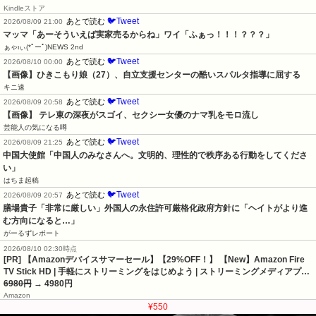
Kindleストア
🐦Tweet
あとで読む
2026/08/09 21:00
マッマ「あーそういえば実家売るからね」ワイ「ふぁっ！！！？？？」
ぁゃιぃ(*ﾟーﾟ)NEWS 2nd
🐦Tweet
あとで読む
2026/08/10 00:00
【画像】ひきこもり娘（27）、自立支援センターの酷いスパルタ指導に屈する
キニ速
🐦Tweet
あとで読む
2026/08/09 20:58
【画像】 テレ東の深夜がスゴイ、セクシー女優のナマ乳をモロ流し
芸能人の気になる噂
🐦Tweet
あとで読む
2026/08/09 21:25
中国大使館「中国人のみなさんへ。文明的、理性的で秩序ある行動をしてくださ
い」
はちま起稿
🐦Tweet
あとで読む
2026/08/09 20:57
膳場貴子「非常に厳しい」外国人の永住許可厳格化政府方針に「ヘイトがより進
む方向になると…」
がーるずレポート
2026/08/10 02:30時点
[PR] 【Amazonデバイスサマーセール】【29%OFF！】 【New】Amazon Fire
TV Stick HD | 手軽にストリーミングをはじめよう | ストリーミングメディアプ…
6980円
→ 4980円
Amazon
¥550