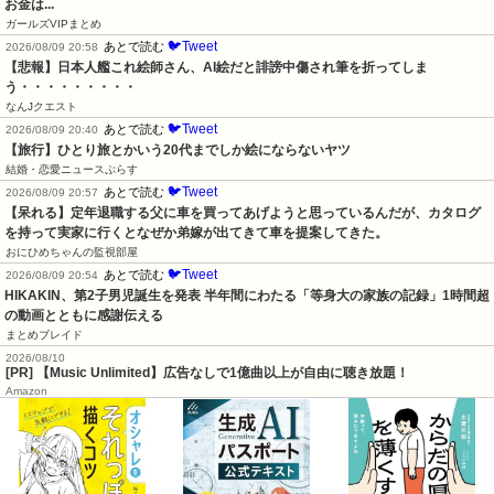
お金は...
ガールズVIPまとめ
🐦Tweet
あとで読む
2026/08/09 20:58
【悲報】日本人艦これ絵師さん、AI絵だと誹謗中傷され筆を折ってしま
う・・・・・・・・・
なんJクエスト
🐦Tweet
あとで読む
2026/08/09 20:40
【旅行】ひとり旅とかいう20代までしか絵にならないヤツ
結婚・恋愛ニュースぷらす
🐦Tweet
あとで読む
2026/08/09 20:57
【呆れる】定年退職する父に車を買ってあげようと思っているんだが、カタログ
を持って実家に行くとなぜか弟嫁が出てきて車を提案してきた。
おにひめちゃんの監視部屋
🐦Tweet
あとで読む
2026/08/09 20:54
HIKAKIN、第2子男児誕生を発表 半年間にわたる「等身大の家族の記録」1時間超
の動画とともに感謝伝える
まとめブレイド
2026/08/10
[PR] 【Music Unlimited】広告なしで1億曲以上が自由に聴き放題！
Amazon