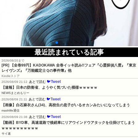
最近読まれている記事
2026/08/20まで
[PR]
【全巻99円】KADOKAWA 全巻イッキ読み!!フェア『心霊探偵八雲』『東京
レイヴンズ』『万能鑑定士Ｑの事件簿』他
Kindleストア
🐦Tweet
あとで読む
2026/08/09 21:12
【速報】日本の防衛省、ようやく気づいた模様ｗｗｗｗｗ
NEWSまとめもりー
🐦Tweet
あとで読む
2026/08/09 21:11
【画像】白石麻衣さん(34)、高校生の息子がいるオカンみたいになってしまう
mashlife通信
🐦Tweet
あとで読む
2026/08/09 21:38
【動画】BYD車、高速道路で後続車にリアウインドウアタックを仕掛けてしまう
ｗｗｗｗｗｗｗｗｗｗ
サイ速