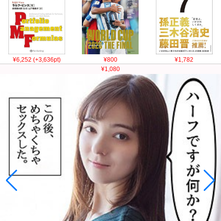
¥6,252 (+3,636pt)
¥800
¥1,782
¥1,080