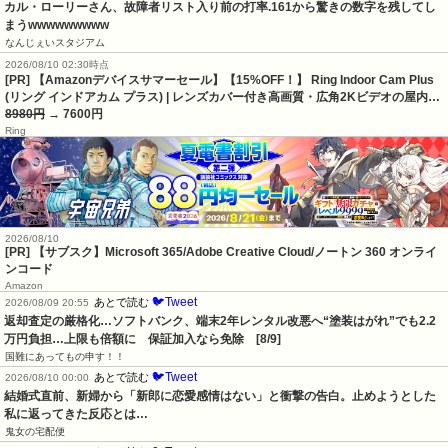
カル・ローリーさん、故障者リスト入り前の打率.161から驚きの数字を残してし
まうwwwwwwwww
なんじぇいスタジアム
2026/08/10 02:30時点
[PR] 【Amazonデバイスサマーセール】【15%OFF！】 Ring Indoor Cam Plus
(リング インドアカム プラス) | レンズカバー付き高画質・広角2Kビデオの屋内…
8980円
→ 7600円
Ring
2026/08/10
[PR] 【サブスク】Microsoft 365/Adobe Creative Cloud/ノートン 360 オンライ
ンコード
Amazon
🐦Tweet
あとで読む
2026/08/09 20:55
返却査定の厳格化…ソフトバンク、端末2年レンタル改悪へ“塗装はがれ”でも2.2
万円負担…上限も倍額に　保証加入なら免除　[8/9]
国難にあってもの申す！！
🐦Tweet
あとで読む
2026/08/10 00:00
結婚式直前、新婦から「新郎に恋愛感情はない」と衝撃の告白。止めようとした
私に返ってきた反応とは…
鬼女の宅配便