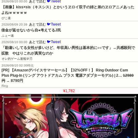
🐦Tweet
あとで読む
2026/08/10 00:00
【画像】kiss×sis（キスシス）とかいうヱロイ双子の姉と弟のヱロアニメあった
よねｗｗｗｗｗ
ぴこ速
🐦Tweet
あとで読む
2026/08/09 20:39
借金が返せないから自●考えてるJ民
ふぇー速
🐦Tweet
あとで読む
2026/08/10 00:00
「勘違いしてる女性が多いけど、年収高い男性は基本的に○○です」→共感殺到で
拡散　やはりこれが真実なのか
オレ的ゲーム速報＠刃
2026/08/10 02:30時点
[PR] 【Amazonデバイスサマーセール】【32%OFF！】 Ring Outdoor Cam
Plus Plug-In (リング アウトドアカム プラス 電源アダプターモデル) | 2…
12980
円
→ 8790円
Ring
¥1,782