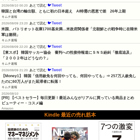
🐦Tweet
あとで読む
2026/08/10 00:20
韓国と台湾の輸出額、ともに初の日本超え　AI特需の恩恵で差　26年上期
キムチ速報
🐦Tweet
あとで読む
2026/08/09 23:20
米国、パトリオット在庫1700基未満…米政府関係者「北朝鮮との戦争時に在韓米
軍は脆弱」
キムチ速報
🐦Tweet
あとで読む
2026/08/09 22:20
【東スポ】 韓国サッカー協会　審判への性接待報道にＳＮＳ紛糾「徹底追及」
「２００２年はどうなの？」
キムチ速報
🐦Tweet
あとで読む
2026/08/09 21:20
【Money1】 韓国「信用赦免を何回やっても、何回やっても」⇒ 257万人赦免し
たのに60万人がまた延滞者に転落！
キムチ速報
2026/08/10
[PR] 【ベストセラー】毎日更新！最近みんながリアルに買っている商品まとめ
ビューティー・コスメ編
Amazon
Kindle 最近の売れ筋本