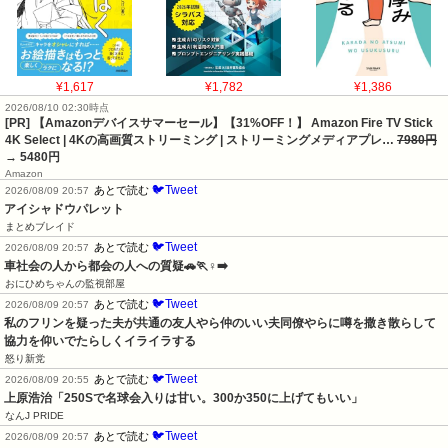
¥1,617
¥1,782
¥1,386
2026/08/10 02:30時点
[PR] 【Amazonデバイスサマーセール】【31%OFF！】 Amazon Fire TV Stick
4K Select | 4Kの高画質ストリーミング | ストリーミングメディアプレ…
7980円
→ 5480円
Amazon
🐦Tweet
あとで読む
2026/08/09 20:57
アイシャドウパレット
まとめブレイド
🐦Tweet
あとで読む
2026/08/09 20:57
車社会の人から都会の人への質疑🚗🏃♀️➡️
おにひめちゃんの監視部屋
🐦Tweet
あとで読む
2026/08/09 20:57
私のフリンを疑った夫が共通の友人やら仲のいい夫同僚やらに噂を撒き散らして
協力を仰いでたらしくイライラする
怒り新党
🐦Tweet
あとで読む
2026/08/09 20:55
上原浩治「250Sで名球会入りは甘い。300か350に上げてもいい」
なんJ PRIDE
🐦Tweet
あとで読む
2026/08/09 20:57