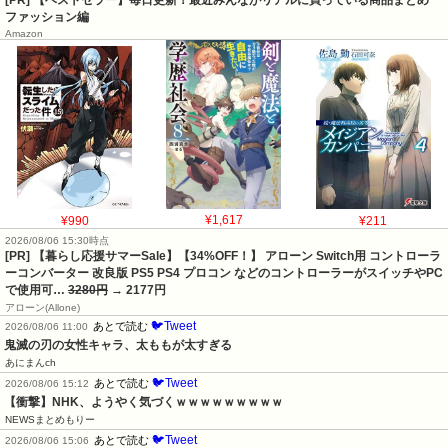
[PR] 【ベストセラー】毎日更新！最近みんながリアルに買っている商品まとめ
ファッション編
Amazon
¥990
¥1,617
¥211
2026/08/06 15:30時点
[PR] 【暮らし応援サマーSale】【34%OFF！】 アローン Switch用 コントローラ
ーコンバーター 改良版 PS5 PS4 プロコン などのコントローラーがスイッチやPC
で使用可…
3280円
→ 2177円
アローン(Allone)
🐦Tweet
あとで読む
2026/08/06 11:00
鬼滅の刃の女性キャラ、太ももが太すぎる
あにまんch
🐦Tweet
あとで読む
2026/08/06 15:12
【衝撃】NHK、ようやく気づくｗｗｗｗｗｗｗｗｗ
NEWSまとめもりー
🐦Tweet
あとで読む
2026/08/06 15:06