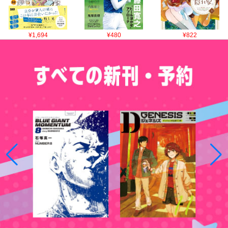
¥1,694
¥480
¥822