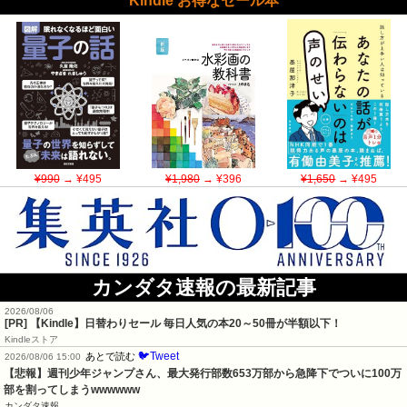
Kindle お得なセール本
¥990
→ ¥495
¥1,980
→ ¥396
¥1,650
→ ¥495
カンダタ速報の最新記事
2026/08/06
[PR]
【Kindle】日替わりセール 毎日人気の本20～50冊が半額以下！
Kindleストア
🐦Tweet
あとで読む
2026/08/06 15:00
【悲報】週刊少年ジャンプさん、最大発行部数653万部から急降下でついに100万
部を割ってしまうwwwwww
カンダタ速報