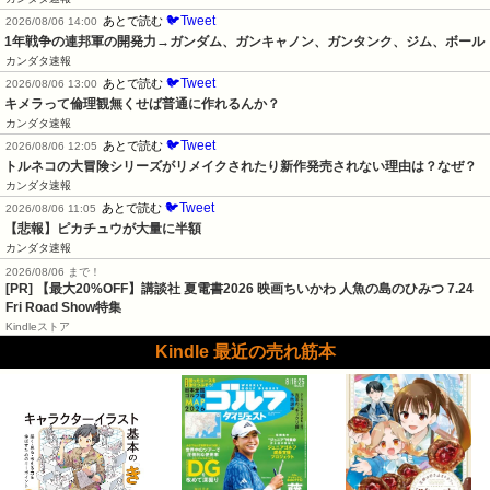
🐦Tweet
あとで読む
2026/08/06 14:00
1年戦争の連邦軍の開発力→ガンダム、ガンキャノン、ガンタンク、ジム、ボール
カンダタ速報
🐦Tweet
あとで読む
2026/08/06 13:00
キメラって倫理観無くせば普通に作れるんか？
カンダタ速報
🐦Tweet
あとで読む
2026/08/06 12:05
トルネコの大冒険シリーズがリメイクされたり新作発売されない理由は？なぜ？
カンダタ速報
🐦Tweet
あとで読む
2026/08/06 11:05
【悲報】ピカチュウが大量に半額
カンダタ速報
2026/08/06 まで！
[PR] 【最大20%OFF】講談社 夏電書2026 映画ちいかわ 人魚の島のひみつ 7.24
Fri Road Show特集
Kindleストア
Kindle 最近の売れ筋本