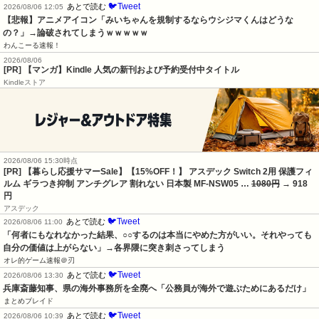
🐦Tweet
あとで読む
2026/08/06 12:05
【悲報】アニメアイコン「みいちゃんを規制するならウシジマくんはどうな
の？」→論破されてしまうｗｗｗｗｗ
わんこーる速報！
2026/08/06
[PR] 【マンガ】Kindle 人気の新刊および予約受付中タイトル
Kindleストア
2026/08/06 15:30時点
[PR] 【暮らし応援サマーSale】【15%OFF！】 アスデック Switch 2用 保護フィ
ルム ギラつき抑制 アンチグレア 割れない 日本製 MF-NSW05 …
1080円
→ 918
円
アスデック
🐦Tweet
あとで読む
2026/08/06 11:00
「何者にもなれなかった結果、○○するのは本当にやめた方がいい。それやっても
自分の価値は上がらない」→各界隈に突き刺さってしまう
オレ的ゲーム速報＠刃
🐦Tweet
あとで読む
2026/08/06 13:30
兵庫斎藤知事、県の海外事務所を全廃へ「公務員が海外で遊ぶためにあるだけ」
まとめブレイド
🐦Tweet
あとで読む
2026/08/06 10:39