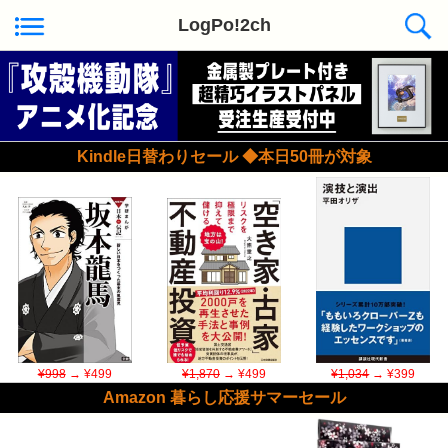
LogPo!2ch
Kindle日替わりセール ◆本日50冊が対象
¥998
→ ¥499
¥1,870
→ ¥499
¥1,034
→ ¥399
Amazon 暮らし応援サマーセール