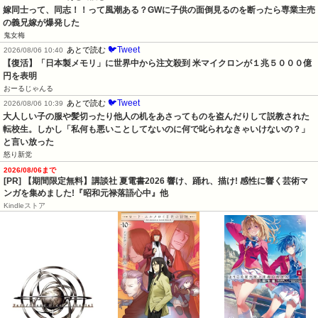
嫁同士って、同志！！って風潮ある？GWに子供の面倒見るのを断ったら専業主売
の義兄嫁が爆発した
鬼女梅
🐦Tweet
あとで読む
2026/08/06 10:40
【復活】「日本製メモリ」に世界中から注文殺到 米マイクロンが１兆５０００億
円を表明
おーるじゃんる
🐦Tweet
あとで読む
2026/08/06 10:39
大人しい子の服や髪切ったり他人の机をあさってものを盗んだりして説教された
転校生。しかし「私何も悪いことしてないのに何で叱られなきゃいけないの？」
と言い放った
怒り新党
2026/08/06まで
[PR] 【期間限定無料】講談社 夏電書2026 響け、踊れ、描け! 感性に響く芸術マ
ンガを集めました!『昭和元禄落語心中』他
Kindleストア