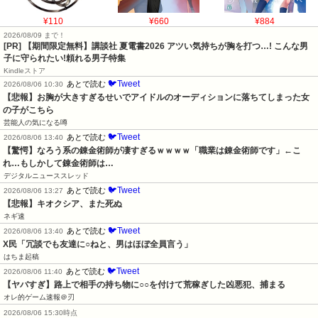
¥110
¥660
¥884
2026/08/09 まで！
[PR] 【期間限定無料】講談社 夏電書2026 アツい気持ちが胸を打つ…! こんな男
子に守られたい!頼れる男子特集
Kindleストア
🐦Tweet
あとで読む
2026/08/06 10:30
【悲報】お胸が大きすぎるせいでアイドルのオーディションに落ちてしまった女
の子がこちら
芸能人の気になる噂
🐦Tweet
あとで読む
2026/08/06 13:40
【驚愕】なろう系の錬金術師が凄すぎるｗｗｗｗ「職業は錬金術師です」←こ
れ…もしかして錬金術師は…
デジタルニューススレッド
🐦Tweet
あとで読む
2026/08/06 13:27
【悲報】キオクシア、また死ぬ
ネギ速
🐦Tweet
あとで読む
2026/08/06 13:40
X民「冗談でも友達に○ねと、男はほぼ全員言う」
はちま起稿
🐦Tweet
あとで読む
2026/08/06 11:40
【ヤバすぎ】路上で相手の持ち物に○○を付けて荒稼ぎした凶悪犯、捕まる
オレ的ゲーム速報＠刃
2026/08/06 15:30時点