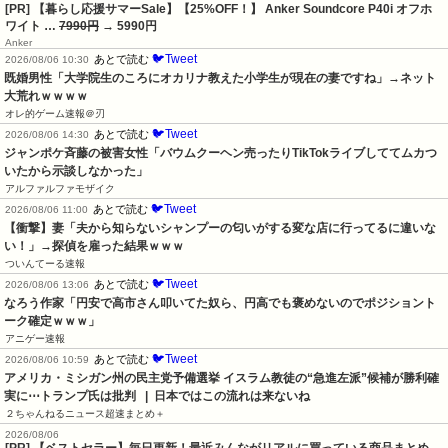
[PR] 【暮らし応援サマーSale】【25%OFF！】 Anker Soundcore P40i オフホ
ワイト …
7990円
→ 5990円
Anker
🐦Tweet
あとで読む
2026/08/06 10:30
既婚男性「大学院生のころにオカリナ教えた小学生が現在の妻ですね」→ネット
大荒れｗｗｗｗ
オレ的ゲーム速報＠刃
🐦Tweet
あとで読む
2026/08/06 14:30
ジャンポケ斉藤の被害女性「バウムクーヘン売ったりTikTokライブしててムカつ
いたから示談しなかった」
アルファルファモザイク
🐦Tweet
あとで読む
2026/08/06 11:00
【衝撃】妻「夫から知らないシャンプーの匂いがする変な店に行ってるに違いな
い！」→探偵を雇った結果ｗｗｗ
ついんてーる速報
🐦Tweet
あとで読む
2026/08/06 13:06
なろう作家「円安で高市さん叩いてた奴ら、円高でも褒めないのでポジショント
ーク確定ｗｗｗ」
アニゲー速報
🐦Tweet
あとで読む
2026/08/06 10:59
アメリカ・ミシガン州の民主党予備選挙 イスラム教徒の“急進左派”候補が勝利確
実に⋯トランプ氏は批判   |  日本ではこの流れは来ないね
２ちゃんねるニュース超速まとめ＋
2026/08/06