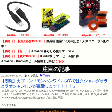
¥1,890
→ ¥1,390
¥1,998
→ ¥1,499
¥2,280
→ ¥2,052
【最終日】【ほぼ全巻39%OFF】
集英社 創業100周年記念！人気作クーポン配布
中！
【最終日】【セール】
Amazon 暮らし応援サマーSale
【最終日】【最大90%OFF】
Kindle本 サマーセール第1弾
Amazon・Kindleのセール情報まとめは
こちら
注目の記事
🐦Tweet
あとで読む
2026/06/16 23:00
【朗報】カプコン「モンハンワイルズGではクシャルダオラ
とラオシャンロンが復活します！！！！」
1: 名無しさん ID:YI+AUUs8M 3: 名無しさん ID:W6s/zBBe0 ゴグマジオスも出して～🥺 4: 名無
しさん ID:+ot42PTC0 たまにはシェンガオレンも出してあげて 26: 名無しさん ID:Ggt7nZMd0
>>4 XXでも出られなかった敗北者モノブロス級に不遇…
カンダタ速報