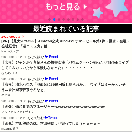
最近読まれている記事
2026/08/06まで
[PR]
【最大90%OFF】Amazon公式 Kindle本 サマーセール第1弾（投資・金融・
会社経営）『超コミュ力』他
Kindleストア
🐦Tweet
あとで読む
2026/08/06 12:51
【悲報】ジャンポケ斉藤さんの被害女性「バウムクーヘン売ったりTikTokライブ
しててムカついたから示談しなかった」・・・・・・・・・
なんJクエスト
🐦Tweet
あとで読む
2026/08/06 13:20
【悲報】積水ハウス「地面師に55億円騙し取られた…」ワイ「はえーかわいそ
う…会社滅茶苦茶やろなぁ」
ネギ速
🐦Tweet
あとで読む
2026/08/06 13:00
【画像】仙台育英のマネージャーwwwwwwwwwwwwwwwwwww
アルファルファモザイク
🐦Tweet
あとで読む
2026/08/06 12:11
【画像】本田望結の妹、本田望結より実ってしまうｗｗｗｗｗ
mashlife通信