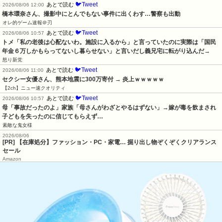
🐦Tweet
あとで読む
2026/08/06 12:00
橋本環奈さん、撮影中にとんでもない事件に出くわす…警察も出動
オレ的ゲーム速報＠刃
🐦Tweet
あとで読む
2026/08/06 10:57
トメ「私の老後は心配ないわ。施設に入るから」と言っていたのに実際は「国民
年金６万しかもらってないし暮らせない」と言いだし義兄宅に転がり込んだ→
怒り新党
🐦Tweet
あとで読む
2026/08/06 11:00
セクシー女優さん、熊本地震に300万寄付 → 炎上ｗｗｗｗｗ
【2ch】ニュー速クオリティ
🐦Tweet
あとで読む
2026/08/06 10:57
母「事故だったのよ」家族「母さんがわざとやるはずない」→嫁が毒を飲まされ
子どもを失ったのに信じてもらえず…
素敵な鬼女様
2026/08/06
[PR] 【在庫処分】ファッション・PC・家電… 掘り出し物ぞくぞくクリアランス
セール
Amazon