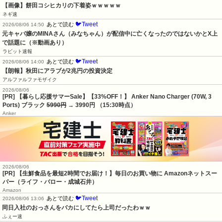
【画像】餅田コシヒカリの下着姿ｗｗｗｗｗ
ネギ速
🐦Tweet
あとで読む
2026/08/06 14:50
元キャバ嬢のMINAさん（みなちゃん）が配信中に亡くなったのではないかとX上
で話題に（※動画あり）
ラビット速報
🐦Tweet
あとで読む
2026/08/06 14:00
【朗報】秋田にアラブが2兆円の投資決定
アルファルファモザイク
2026/08/06
[PR] 【暮らし応援サマーSale】【33%OFF！】 Anker Nano Charger (70W, 3
Ports) ブラック
5990円
→ 3990円 （15:30時点）
Anker
2026/08/06
[PR] 【生鮮食品を最短2時間でお届け！】毎日のお買い物に Amazonネットスー
パー（ライフ・バロー・成城石井）
Amazon
🐦Tweet
あとで読む
2026/08/06 13:06
同日入社のおっさんをバカにしてたら上司だったわｗｗ
ふぇー速