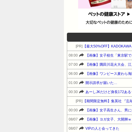
[PR]
【最大50%OFF】KADOKA
08:00
【画像】女子校生「東京駅で
07:00
【画像】隅田川花火大会、江
06:00
【画像】ワンピース麦わら海
01:00
開示請求が届いた…
00:30
あーしJKだけど身長172あ
[PR]
【期間限定無料】集英社 『忘
00:00
【画像】女子高生さん、男に
08/07
【画像】ヨガ女子、大開脚ｗ
08/07
VIPの人と会ってきた