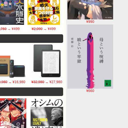
¥990
,760
→ ¥499
¥2,090
→ ¥499
,980
→ ¥16,980
¥32,980
→ ¥27,980
¥660