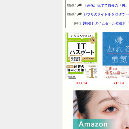
08/07
【画像】慌てて自分の『胸』
08/07
ジブリのタイトルを混ぜて一
[PR]
【割引】タイムセール監視所『
¥1,634
¥1,584