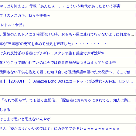
やっぱり怖えぇ」 母親「あんたぁ…」←こういう時代があったという事実
プリのメスガキ、我々を挑発ｗ
『レトルト食品』
プリキュアが大好きな３歳娘。通院のためトメに３時間預けた時、おもちゃ屋に連れて行かないように何度もお願いしたが、あっさり買い与えていた。娘がそのおもちゃで…
本が“三国志”の史実を歪めて歴史を破壊した」・・・・・・・・・
け入れ反対派の若者にブチギレ→スタジオ誰も反論できず沈黙w
化どうこうで叩かれてたのに今では作者自身が嘘つきゴミ人間と炎上中
旦那に突然消息を絶たれ、生後間もない子供を抱えて困った知り合いが生活保護申請のため役所へ。そこで信じられない言動が→
【Amazonデバイスサマーセール】【20%OFF！】 Amazon Echo Dot (エコードット) 第5世代 - Alexa、センサー搭載、鮮やかなサウンド｜チャコール
坂口杏里「98kg激変」に続き「ろれつ回らず」でも続く生配信…「配信者におもちゃにされてる」知人は懸念表明
じまる
そこまで悪いと思えないんやが
さん「寝たほうがいいのでは？」にガチでブチギレｗｗｗｗｗｗｗｗｗｗ