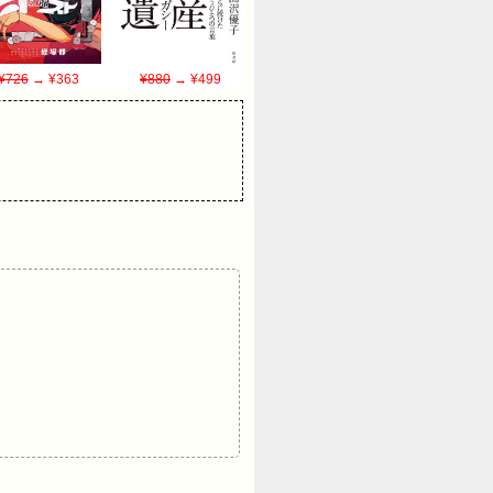
¥726
→ ¥363
¥880
→ ¥499