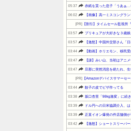
05:37
赤紙を貰った息子「うあぁ…
06:02
【画像】高一ミスコングラン
[PR]
【割引】タイムセール監視所
03:57
03:57
【激怒】中国外交部さん「日
03:44
【動画】ホリエモン、移民受
03:47
【謎】みい山、当初はアニメ
03:47
[PR]
03:44
餃子の皮でピザ作ってる
03:38
03:39
ドル円への日米協調介入、は
03:39
正直イオン爆発の件店舗側が
03:42
【激怒】ショートスリーパー