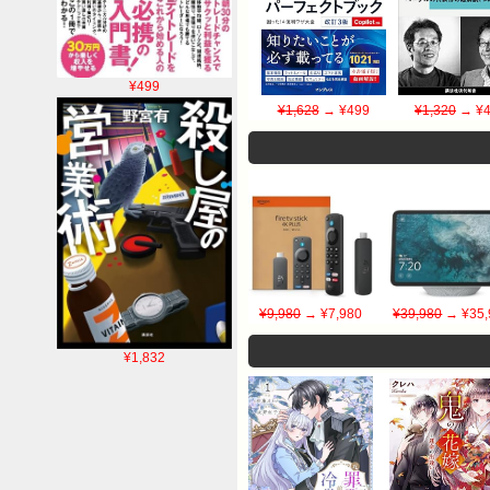
¥499
¥1,628
→ ¥499
¥1,320
→ ¥4
¥9,980
→ ¥7,980
¥39,980
→ ¥35,
¥1,832