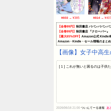
¥693
→ ¥385
¥814
→ ¥40
【全巻99円】
秋田書店 ババンババンバ
【全巻99円】
秋田書店 『クローバー』
【最大65%OFF】
Amazon公式 Kind
Amazon・Kindle・セール情報のまと
【画像】女子中高生
[ 1 ] これが無いと困るのは子
2026/06/16 21:00
ついんてーる速報
あ