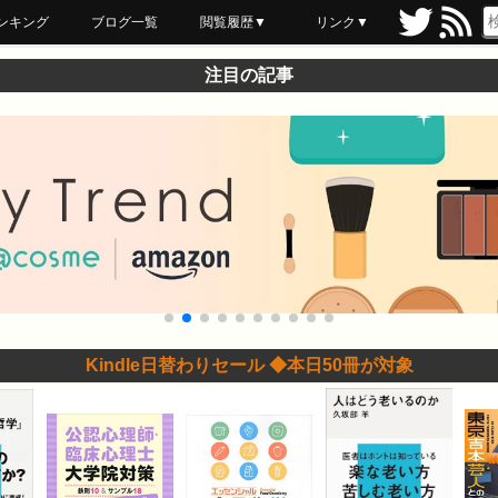
ンキング
ブログ一覧
閲覧履歴▼
リンク▼
ブックマーク
最近読んだ
あとで読む
ネットスーパー
飲食店舗用品
セール情報
注目の記事
Kindle日替わりセール ◆本日50冊が対象