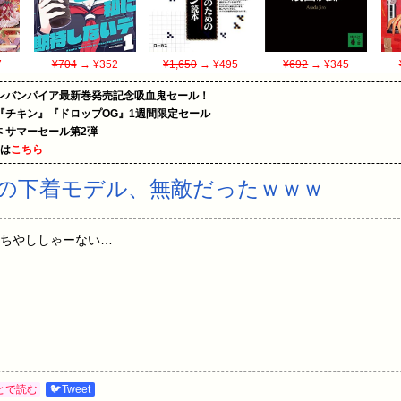
7
¥704
→ ¥352
¥1,650
→ ¥495
¥692
→ ¥345
ンバンパイア最新巻発売記念吸血鬼セール！
『チキン』『ドロップOG』1週間限定セール
le本 サマーセール第2弾
めは
こちら
の下着モデル、無敵だったｗｗｗ
供たちやししゃーない…
とで読む
🐦Tweet