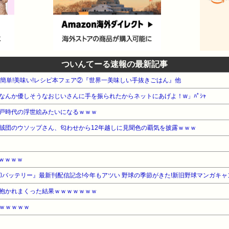
ついんてーる速報の最新記事
WA 簡単!美味い!レシピ本フェア②『世界一美味しい手抜きごはん』他
なんか優しそうなおじいさんに手を振られたからネットにあげよ！w」ﾊﾟｼｬ
戸時代の浮世絵みたいになるｗｗｗ
賊団のウソップさん、匂わせから12年越しに見聞色の覇気を披露ｗｗｗ
るｗｗｗｗ
却バッテリー』最新刊配信記念!今年もアツい 野球の季節がきた!新旧野球マンガキャ
抱かれまくった結果ｗｗｗｗｗｗｗ
ｗｗｗｗｗ