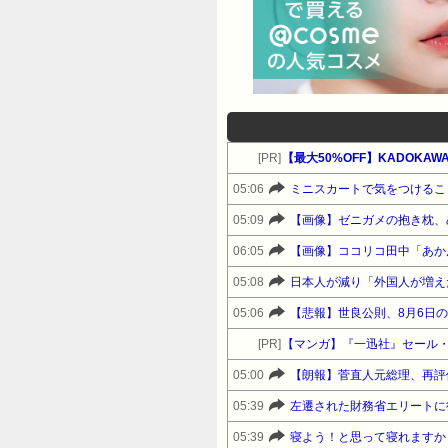
[PR]
05:06
ミニスカートで気をつけるこ
05:09
【画像】ゼニガメの抱き枕、
06:05
【画像】ココリコ田中「あかん
05:08
日本人が減り「外国人が増え
05:06
【悲報】世良公則、8月6日
[PR]
【マンガ】『一迅社』セール
05:00
【朗報】菅直人元総理、再評
05:39
左遷された財務省エリートに
05:39
寝よう！と思って寝れますか