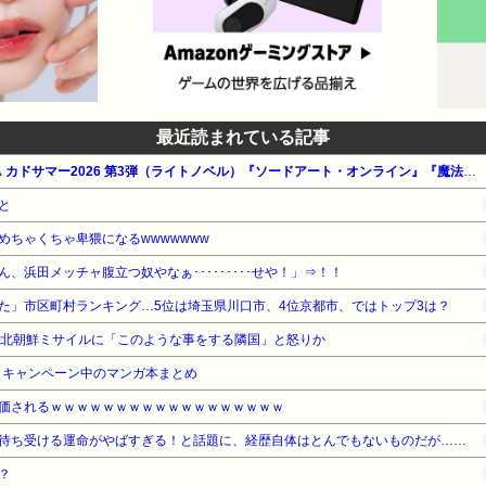
最近読まれている記事
【最大50%OFF】KADOKAWA カドサマー2026 第3弾（ライトノベル）『ソードアート・オンライン』『魔法科高校の劣等生』『キノの旅』他
と
めちゃくちゃ卑猥になるwwwwwww
、浜田メッチャ腹立つ奴やなぁ･････････せや！」⇒！！
た」市区町村ランキング…5位は埼玉県川口市、4位京都市、ではトップ3は？
の北朝鮮ミサイルに「このような事をする隣国」と怒りか
・キャンペーン中のマンガ本まとめ
価されるｗｗｗｗｗｗｗｗｗｗｗｗｗｗｗｗｗｗ
待ち受ける運命がやばすぎる！と話題に、経歴自体はとんでもないものだが……
？