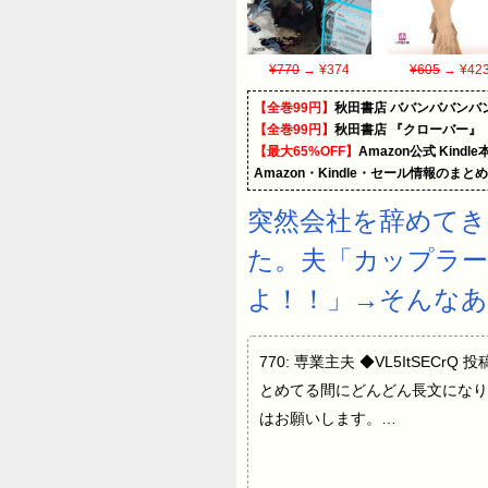
¥770
→ ¥374
¥605
→ ¥42
【全巻99円】
秋田書店 ババンババンバ
【全巻99円】
秋田書店 『クローバー』
【最大65%OFF】
Amazon公式 Kind
Amazon・Kindle・セール情報のまと
突然会社を辞めてき
た。夫「カップラ
よ！！」→そんなあ
770: 専業主夫 ◆VL5ItSECr
とめてる間にどんどん長文になり
はお願いします。…