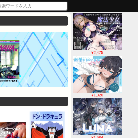
¥2,475
¥1,320
¥1,584