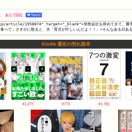
。
あとで読む
🐦Tweet
Kindle 最近の売れ筋本
¥2,277
¥770
¥1,782