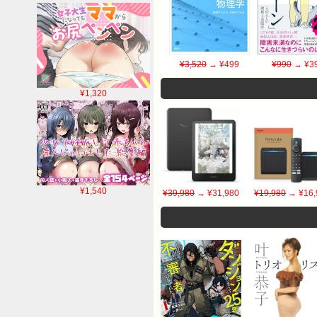
¥3,520
→ ¥499
¥990
→ ¥3
¥1,320
¥1,540
¥39,980
→ ¥31,980
¥19,980
→ ¥16,