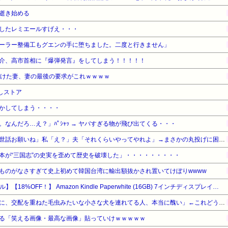
逝き始める
したレミエールすげえ・・・
ーラー整備工もグエンの手に堕ちました。二度と行きません」
介、高市首相に『爆弾発言』をしてしまう！！！！！
続けた妻、妻の最後の要求がこれｗｗｗｗ
しストア
かしてしまう・・・・
なんだろ…え？」ﾊﾟｼｬｯ → ヤバすぎる物が飛び出てくる・・・
トメ「旅行中はウトと孫のお世話お願いね」私「え？」夫「それくらいやってやれよ」→まさかの丸投げに困惑して…
本が“三国志”の史実を歪めて歴史を破壊した」・・・・・・・・・
ものがなさすぎて史上初めて韓国台湾に輸出額抜かされ置いてけぼりwwww
【Amazonデバイスサマーセール】【18%OFF！】 Amazon Kindle Paperwhite (16GB) 7インチディスプレイ、色調調節ライト、12週間持続バッテリー、広告なし、ブラック
宮崎駿「心の穴を埋めるために、交配を重ねた毛虫みたいな小さな犬を連れてる人、本当に醜い」←これどう思う？
る「笑える画像・最高な画像」貼っていけｗｗｗｗｗ