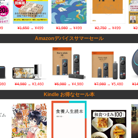
99
¥1,650
→ ¥499
¥1,980
→ ¥499
¥2,750
→ ¥499
¥2
Amazonデバイスサマーセール
980
¥4,980
→ ¥3,460
¥6,980
→ ¥4,980
¥7,980
→ ¥5,480
¥14
Kindle お得なセール本