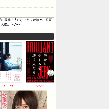
¥2,156
¥2,048