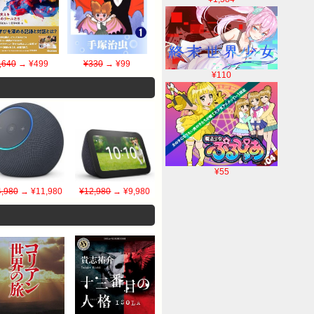
,640
→ ¥499
¥330
→ ¥99
¥110
¥55
,980
→ ¥11,980
¥12,980
→ ¥9,980