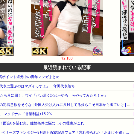
¥2,180
最近読まれている記事
e本 高ポイント還元中の青年マンガまとめ
代表に選ぶのはマズイっすよ」→守田代表落ち
ったら月に届く」ワイ「バカ届く訳ねーやろ！ｗやってみたろ！ｗ」
［社説］永住厳格化で外国人の定着意欲をそぐな | 外国人受け入れに反対してる奴らこそ日本から出ていけ | 重税で国民の労働意欲を削ぐな
%、マクドナルド営業利益+15.2%
！面会0を望む夫、離婚条件に悩む…その理由がこれ
【最大50%OFF】スターツ出版 ベリーズファンタジー8月新刊配信記念フェア『忘れ去られた「おまけ令嬢」なので、家族の愛は望みません』他