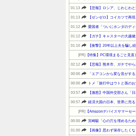
01:13
【悲報】ロシア、じわじわと
01:13
【ゼンゼロ】コイカツで再現
01:12
愛国者「ついにホンダのディ
01:12
【ガチ】キャスターの大越健
01:10
【衝撃】20年以上夫を騙し
[PR]
【特集】PC環境まるごと見直
02:12
【悲報】熊本市、ガチでやら
00:00
「エアコンから変な音がする。
00:00
03:57
【激怒】中国外交部さん「日
00:57
経済大国の日本、世界に売る
[PR]
00:00
01:00
【画像】思わず保存したくな