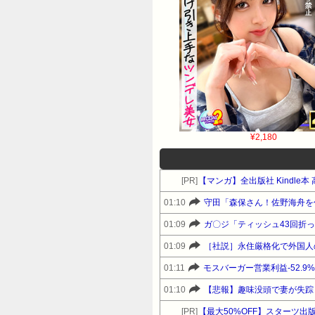
¥2,180
[PR]
【マンガ】全出版社 Kindl
01:10
守田「森保さん！佐野海舟を
01:09
ガ〇ジ「ティッシュ43回折
01:09
01:11
モスバーガー営業利益-52.9
01:10
【悲報】趣味没頭で妻が失踪
[PR]