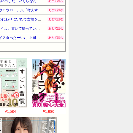
【賛否】5か月の赤ん坊を嫁から無理やり奪い取って45度の風呂に入れようとした俺父を、嫁が包丁振り回して追い出した。いくらなんでも赤ん坊に45度の風呂なんて虐待だろ
あとで読む
トメの介護で同居してるんだけど、娘が13歳になってからウトがやたらと理由をつけては娘の風呂中に脱衣所をウロウロ…。夫「考えすぎだよ」私(絶対おかしい！)→思わぬ援軍が…
あとで読む
私はなぜか恋愛や友情の中で嫉妬という気持ちが芽生えない人間。夫「別の女性としてみたい」というので、夫の代わりにSNSで女性を募集→後腐れなさそうな女性を選んだつもりが…
あとで読む
【スカッ】赤ちゃん(女児)を連れて里帰り。ウザトメ「嫁子みたいに育ったら困るから、私が育てる」コトメ「そうよ、置いて帰っていいわよ」私「と、いうことは…？」→結果
あとで読む
上司と外回りを終えて公園でアイス食ってたら、通りかかった女子大生風の2人連れの1人「おっじさん、私もアイス食べたーい♪」上司「もっとちゃんと頼みなさい」俺「?!」→結果
あとで読む
¥1,584
¥1,980