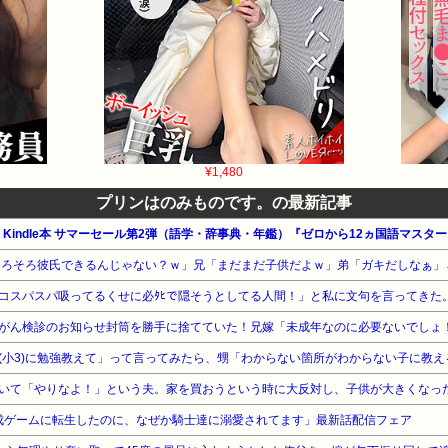
¥1,480
プリンはのみものです。の最新記事
n公式 Kindle本 サマーセール第2弾（語学・辞事典・年鑑）『ゼロから12ヵ国語マ
「育成ゲームに転生したのに、なぜか騎士達に溺愛されてます」最新話配信フェア