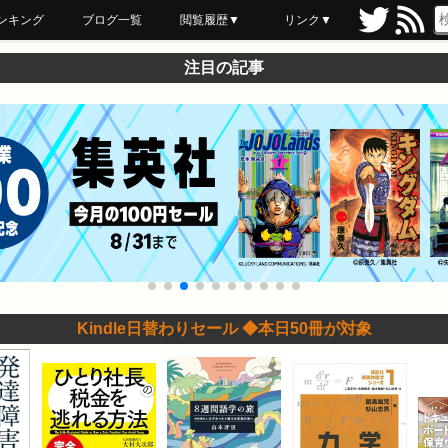
ンキング
ブログ一覧
閲覧履歴▼
リンク▼
ブックマーク
最近読んだ
あとで読む
ネットスーパー
飲食店舗用品
セール情報
注目の記事
Kindle日替わりセール ◆本日50冊が対象