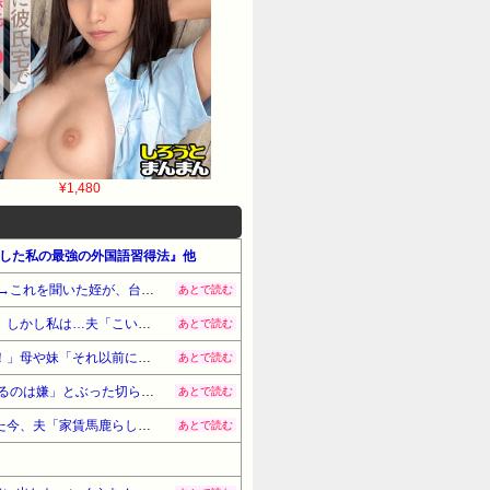
¥1,480
スターした私の最強の外国語習得法』他
正月に、私「姪ちゃん(中1)そろそろ彼氏できるんじゃない？ｗ」兄「まだまだ子供だよｗ」弟「ガキだしなぁ」→これを聞いた姪が、台所から持ってきた包丁で弟の腹を刺した！→結果
あとで読む
【意味不明】義弟嫁が「タバコスパスパ吸ってるくせに必ﾀﾋで隠そうとしてる人間！」と私に文句を言ってきた。しかし私は…夫「こいつ喉が悪くて煙草なんか吸わないよ？」→すると…
あとで読む
同居の兄嫁が、私宛の子宮頸がん検診のお知らせ封筒を勝手に捨てていた！兄嫁「未成年なのに必要ないでしょ！」母や妹「それ以前になぜ勝手に人の郵便物を開封して捨てる？」→結果
あとで読む
甥に半分社交辞令で「うちの(小3)に勉強教えて」って言ってみたら、甥「わからない箇所がわからない子に教えるのは嫌」とぶった切られてうちの子が拗ねてしまった。アスペ！←?!
あとで読む
人のやることを全否定しておいて「やりなよ！」という夫。家を買おうという時に大反対し、子供が大きくなった今、夫「家賃馬鹿らしい。家…買っちゃわない？ｗ」私「は？」→結果
あとで読む