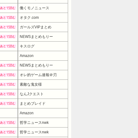
働くモノニュース
あとで読む
オタク.com
あとで読む
ガールズVIPまとめ
あとで読む
NEWSまとめもりー
あとで読む
キスログ
あとで読む
Amazon
NEWSまとめもりー
あとで読む
オレ的ゲーム速報＠刃
あとで読む
素敵な鬼女様
あとで読む
なんJクエスト
あとで読む
まとめブレイド
あとで読む
Amazon
27980円
→ 22980円 
哲学ニュースnwk
あとで読む
哲学ニュースnwk
あとで読む