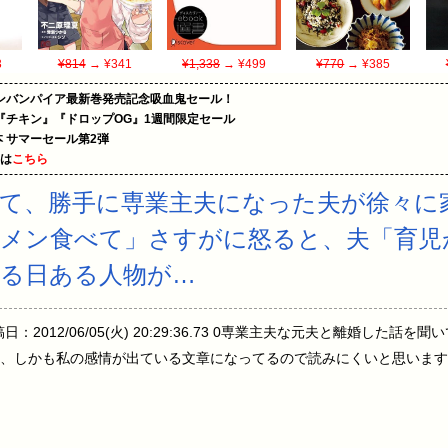
3
¥814
→ ¥341
¥1,338
→ ¥499
¥770
→ ¥385
ンバンパイア最新巻発売記念吸血鬼セール！
『チキン』『ドロップOG』1週間限定セール
le本 サマーセール第2弾
めは
こちら
て、勝手に専業主夫になった夫が徐々に
ーメン食べて」さすがに怒ると、夫「育児
る日ある人物が…
Q 投稿日：2012/06/05(火) 20:29:36.73 0専業主夫な元夫と離婚
、しかも私の感情が出ている文章になってるので読みにくいと思います