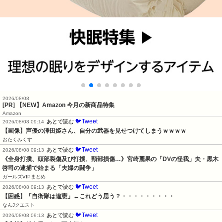
2026/08/08
[PR] 【NEW】Amazon 今月の新商品特集
Amazon
🐦Tweet
あとで読む
2026/08/08 09:14
【画像】声優の澤田姫さん、自分の武器を見せつけてしまうｗｗｗｗ
おたくみくす
🐦Tweet
あとで読む
2026/08/08 09:13
《全身打撲、頭部裂傷及び打撲、頸部損傷…》宮崎麗果の「DVの怪我」夫・黒木
啓司の逮捕で始まる「夫婦の闘争」
ガールズVIPまとめ
🐦Tweet
あとで読む
2026/08/08 09:13
【困惑】「自衛隊は違憲」←これどう思う？・・・・・・・・・
なんJクエスト
🐦Tweet
あとで読む
2026/08/08 09:13