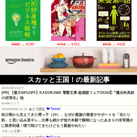
¥880
→ ¥299
¥704
→ ¥352
¥935
→ ¥468
スカッと王国！の最新記事
2026/08/13まで
[PR] 【最大88%OFF】KADOKAWA 電撃文庫 超感謝フェア2026②『魔法科高校
の劣等生』他
Kindleストア
🐦Tweet
あとで読む
2026/08/08 12:19
幼少期から支えてきた甥っ子（20）、なぜか親族の善意やサポートを「当たり
前」と思い込み逆ギレ…仕事も続かず他力本願で横柄になったあまりの非常識さ
に限界到達！情で助けてきたけどもう親族やめたい
スカッと王国！