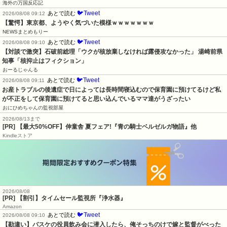
海外の万国反応記
🐦Tweet
あとで読む
2026/08/08 09:12
【驚愕】東京都、ようやく気づいた模様ｗｗｗｗｗｗｗ
NEWSまとめもりー
🐦Tweet
あとで読む
2026/08/08 09:10
【対談で激突】石破前総理「ウクが核放棄しなければ露侵攻なかった」 湯崎前県
知事「核抑止はフィクション」
おーるじゃんる
🐦Tweet
あとで読む
2026/08/08 09:11
お産トラブルの後遺症で日によっては長時間寝込むので保育園に預けてるけど私
が不正をして保育園に預けてると思い込んでいるママ達がうざったい
おにひめちゃんの監視部屋
2026/08/13まで
[PR] 【最大50%OFF】伸童舎 夏フェア!『青の騎士ベルゼルガ物語』他
Kindleストア
2026/08/08
[PR] 【割引】タイムセール監視所『浄水器』
Amazon
🐦Tweet
あとで読む
2026/08/08 09:10
【勘違い】バスケの役員飲み会に潜入したら、俺そっちのけで嫁と監督がべった