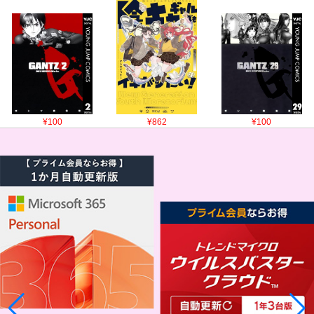
¥100
¥862
¥100