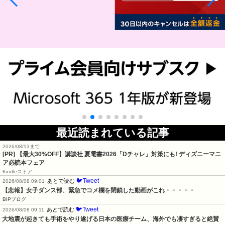
最近読まれている記事
2026/08/13まで
[PR] 【最大30%OFF】講談社 夏電書2026「Dチャレ」対策にも! ディズニーマニ
ア必読本フェア
Kindleストア
🐦Tweet
あとで読む
2026/08/08 09:01
【悲報】女子ダンス部、緊急でコメ欄を閉鎖した動画がこれ・・・・・
BIPブログ
🐦Tweet
あとで読む
2026/08/08 09:11
大地震が起きても手術をやり遂げる日本の医療チーム、海外でも凄すぎると絶賛