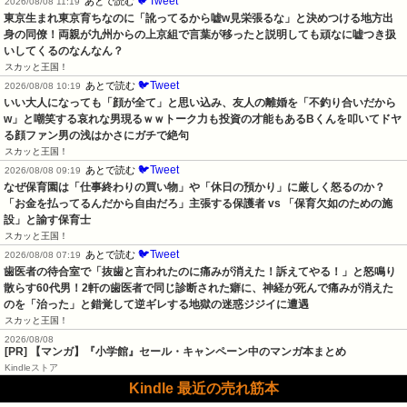
🐦Tweet
あとで読む
2026/08/08 11:19
東京生まれ東京育ちなのに「訛ってるから嘘w見栄張るな」と決めつける地方出
身の同僚！両親が九州からの上京組で言葉が移ったと説明しても頑なに嘘つき扱
いしてくるのなんなん？
スカッと王国！
🐦Tweet
あとで読む
2026/08/08 10:19
いい大人になっても「顔が全て」と思い込み、友人の離婚を「不釣り合いだから
w」と嘲笑する哀れな男現るｗｗトーク力も投資の才能もあるBくんを叩いてドヤ
る顔ファン男の浅はかさにガチで絶句
スカッと王国！
🐦Tweet
あとで読む
2026/08/08 09:19
なぜ保育園は「仕事終わりの買い物」や「休日の預かり」に厳しく怒るのか？
「お金を払ってるんだから自由だろ」主張する保護者 vs 「保育欠如のための施
設」と諭す保育士
スカッと王国！
🐦Tweet
あとで読む
2026/08/08 07:19
歯医者の待合室で「抜歯と言われたのに痛みが消えた！訴えてやる！」と怒鳴り
散らす60代男！2軒の歯医者で同じ診断された癖に、神経が死んで痛みが消えた
のを「治った」と錯覚して逆ギレする地獄の迷惑ジジイに遭遇
スカッと王国！
2026/08/08
[PR] 【マンガ】『小学館』セール・キャンペーン中のマンガ本まとめ
Kindleストア
Kindle 最近の売れ筋本