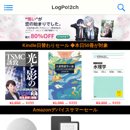
LogPo!2ch
Kindle日替わりセール ◆本日50冊が対象
¥1,650
→ ¥499
¥1,980
→ ¥499
¥3,300
→ ¥499
Amazonデバイスサマーセール