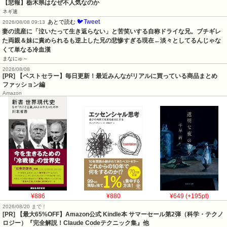
【悲報】栃木県はなぜ不人気なのか
ネギ速
🐦Tweet
あとで読む
2026/08/08 09:13
妻の流産に「泣いたって生き返らない」と苦笑いする自称ドライな兄。ブチギレ
た両親＆妹に責められるも逆上した兄の悲惨すぎる現在←淡々としてるんじゃな
くて単なる冷血漢
まなにゅ～
2026/08/08
[PR] 【ベストセラー】毎日更新！最近みんながリアルに買っている商品まとめ
ファッション編
Amazon
¥886
¥880
¥649 (+195pt)
2026/08/20 まで！
[PR]
【最大65%OFF】Amazon公式 Kindle本 サマーセール第2弾（科学・テクノ
ロジー）『完全解説！Claude Codeテクニック集』他