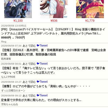
¥1,100
¥836
¥1,779
2026/08/08 13:00時点
[PR] 【Amazonデバイスサマーセール】【15%OFF！】 Ring 首振り機能付きイ
ンドアカム | 左右360° 上下169° パンチルト、屋内用防犯カメラ | Pan-Tilt I…
8980円
→ 7600円
Ring
🐦Tweet
あとで読む
2026/08/08 07:34
【悲報】元EXILE・黒木啓司、妻・宮崎麗果被告へのDV事案で逮捕　宮崎は全身
打撲、頭部裂傷及び打撲、頸部損傷の怪我
筋肉速報
🐦Tweet
あとで読む
2026/08/08 09:01
【悲報】有吉「『俺テレビ見ない』って言う奴おかしいだろ。団子屋で『団子食
べない』って言うか？こっちは芸人だぞ」
なんJ PRIDE
🐦Tweet
あとで読む
2026/08/08 10:27
【衝撃】ロピアの牛脂がどうみても「美味い肉」なんやが・・・・・
ずっと日曜日のターン
🐦Tweet
あとで読む
2026/08/08 09:12
定食屋で大学生が大将に殴られた。その理由がスカッとする...
浮気ちゃんねる