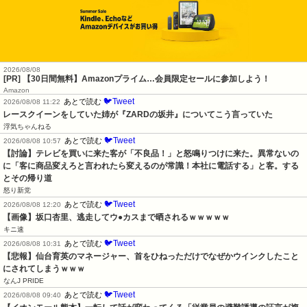
2026/08/08
[PR] 【30日間無料】Amazonプライム…会員限定セールに参加しよう！
Amazon
🐦Tweet
あとで読む
2026/08/08 11:22
レースクイーンをしていた姉が『ZARDの坂井』についてこう言っていた
浮気ちゃんねる
🐦Tweet
あとで読む
2026/08/08 10:57
【討論】テレビを買いに来た客が「不良品！」と怒鳴りつけに来た。異常ないの
に「客に商品変えろと言われたら変えるのが常識！本社に電話する」と客。する
とその帰り道
怒り新党
🐦Tweet
あとで読む
2026/08/08 12:20
【画像】坂口杏里、逃走してウ●カスまで晒されるｗｗｗｗｗ
キニ速
🐦Tweet
あとで読む
2026/08/08 10:31
【悲報】仙台育英のマネージャー、首をひねっただけでなぜかウインクしたこと
にされてしまうｗｗｗ
なんJ PRIDE
🐦Tweet
あとで読む
2026/08/08 09:40