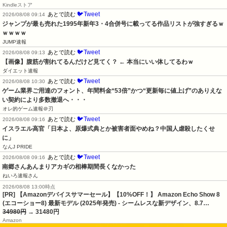
Kindleストア
🐦Tweet
あとで読む
2026/08/08 09:14
ジャンプが最も売れた1995年新年3・4合併号に載ってる作品リストが強すぎるｗ
ｗｗｗｗ
JUMP速報
🐦Tweet
あとで読む
2026/08/08 09:13
【画像】腹筋が割れてるんだけど見てく？ ← 本当にいい体してるわｗ
ダイエット速報
🐦Tweet
あとで読む
2026/08/08 10:30
ゲーム業界ご用達のフォント、年間料金“53倍”かつ“更新毎に値上げ”のありえな
い契約により多数撤退へ・・・
オレ的ゲーム速報＠刃
🐦Tweet
あとで読む
2026/08/08 09:16
イスラエル高官「日本よ、原爆式典とか被害者面やめね？中国人虐殺したくせ
に」
なんJ PRIDE
🐦Tweet
あとで読む
2026/08/08 09:16
南郷さんあんまりアカギの相棒期間長くなかった
ねいろ速報さん
2026/08/08 13:00時点
[PR] 【Amazonデバイスサマーセール】【10%OFF！】 Amazon Echo Show 8
(エコーショー8) 最新モデル (2025年発売) - シームレスな新デザイン、8.7…
34980円
→ 31480円
Amazon