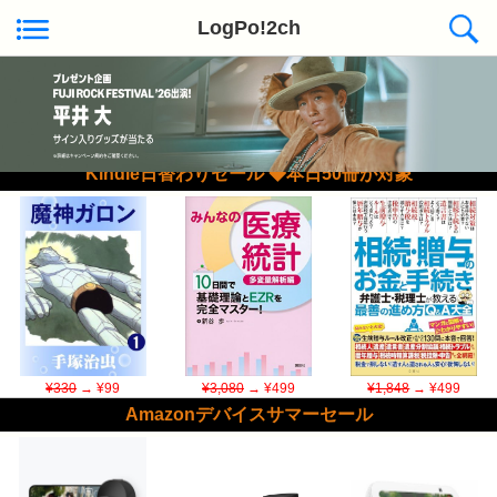
LogPo!2ch
Kindle日替わりセール ◆本日50冊が対象
¥330
→ ¥99
¥3,080
→ ¥499
¥1,848
→ ¥499
Amazonデバイスサマーセール