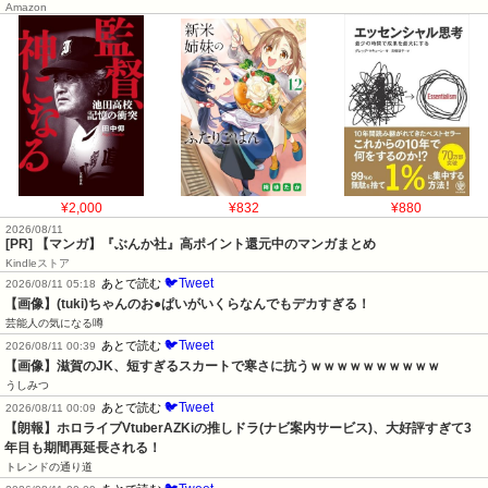
Amazon
¥2,000
¥832
¥880
2026/08/11
[PR] 【マンガ】『ぶんか社』高ポイント還元中のマンガまとめ
Kindleストア
🐦Tweet
あとで読む
2026/08/11 05:18
【画像】(tuki)ちゃんのお●ぱいがいくらなんでもデカすぎる！
芸能人の気になる噂
🐦Tweet
あとで読む
2026/08/11 00:39
【画像】滋賀のJK、短すぎるスカートで寒さに抗うｗｗｗｗｗｗｗｗｗｗ
うしみつ
🐦Tweet
あとで読む
2026/08/11 00:09
【朗報】ホロライブVtuberAZKiの推しドラ(ナビ案内サービス)、大好評すぎて3
年目も期間再延長される！
トレンドの通り道