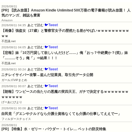
2026/08/11
[PR] 【読み放題】Amazon Kindle Unlimited 500万冊の電子書籍が読み放題！ 人
気のマンガ、雑誌も豊富
Amazon
🐦Tweet
あとで読む
2026/08/11 04:35
【画像】強盗女（27歳）と警察官女子の歴然たる差がやばいｗｗｗｗｗｗｗｗｗ
ｗｗ
不思議.net
🐦Tweet
あとで読む
2026/08/11 04:05
【悲報】妹「10万円貸して欲しいんだけど……」俺「おっ？中絶費か？(笑)」妹
「………そう」俺「」⇒結果！！！
不思議.net
🐦Tweet
あとで読む
2026/08/11 00:24
ニチレイサイバー攻撃→盗んだ従業員、取引先データ公開
ガールズVIPまとめ
🐦Tweet
あとで読む
2026/08/11 00:07
【朗報】ワンピースの当たりの悪魔の実四天王、ガチで決定するｗｗｗｗｗｗｗ
ｗｗｗｗｗｗ
げーあにびより
🐦Tweet
あとで読む
2026/08/11 00:08
自民党「グエンやクルドなら介護士資格なくても介護の仕事してええでー」
フィルダースチョイス
2026/08/11
[PR] 【特集】水・ゼリー・パウダー・トイレ… ペットの防災特集