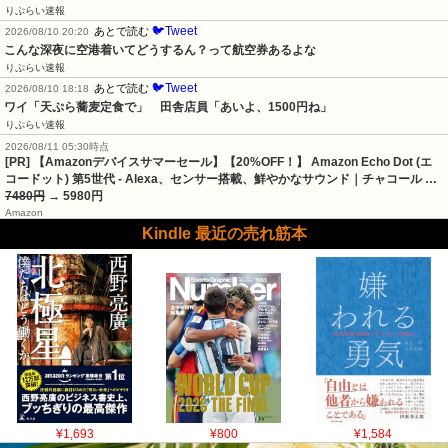
りぷらい速報
🐦Tweet
あとで読む
2026/08/10 20:20
こんな深夜に空港着いてどうするん？って航空券あるよな
りぷらい速報
🐦Tweet
あとで読む
2026/08/10 18:18
ワイ「天ぷら蕎麦定食で」　田舎店員「あいよ、1500円ね」
りぷらい速報
2026/08/11 05:30時点
[PR] 【Amazonデバイスサマーセール】【20%OFF！】 Amazon Echo Dot (エ
コードット) 第5世代 - Alexa、センサー搭載、鮮やかなサウンド｜チャコール …
7480円
→ 5980円
Amazon
Kindle 最近の売れ筋本
¥1,693
¥800
¥1,584