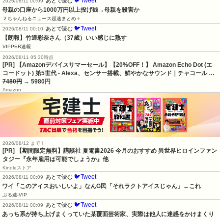
🐦Tweet
あとで読む
2026/08/11 00:09
母親の口座から1000万円以上投げ銭→母親を殺害か
２ちゃんねるニュース超速まとめ＋
🐦Tweet
あとで読む
2026/08/11 00:10
【朗報】竹達彩奈さん（37歳）いい感じに熟す
VIPPER速報
2026/08/11 05:30時点
[PR] 【Amazonデバイスサマーセール】【20%OFF！】 Amazon Echo Dot (エ
コードット) 第5世代 - Alexa、センサー搭載、鮮やかなサウンド｜チャコール …
7480円
→ 5980円
Amazon
2026/08/12 まで！
[PR] 【期間限定無料】講談社 夏電書2026 今月のおすすめ 異世界ヒロインファン
タジー『永年雇用は可能でしょうか』他
Kindleストア
🐦Tweet
あとで読む
2026/08/11 00:09
ワイ「このアイスおいしいよ」なんG民「それラクトアイスじゃん」←これ
ぶる速-VIP
🐦Tweet
あとで読む
2026/08/11 00:09
あっち系が持ち上げまくっていた某覆面芸術家、実際は他人に迷惑をかけまくり