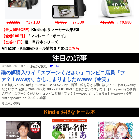
¥33,980
→ ¥27,180
¥8,980
→ ¥7,600
¥12,980
→ ¥9,980
【最大65%OFF】
Kindle本 サマーセール第2弾
【全巻100円】
『ママレード・ボーイ』
【全巻11円】
極！単行本シリーズ
Amazon・Kindleのセール情報まとめは
こちら
注目の記事
🐦Tweet
あとで読む
2026/06/16 18:18
猫の餌購入ワイ「スプーンください」コンビニ店員「フ
ァ？！wwwか、かしこまりましたwwww（冷笑」
1 名無し 26/06/16(火) 08:26:47 ID: KbXZ いや、普通に餌を分ける用に欲しいってわからんのか
なこいつ 2 名無し 26/06/16(火) 08:27:01 ID: KbXZ まさかこいつマジで […] The post 猫の餌購
入ワイ「スプーンください」コンビニ店員「ファ？！wwwか、かしこまりましたwwww（冷笑」
first appeared on りぷらい速報.…
りぷらい速報
Kindle お得なセール本