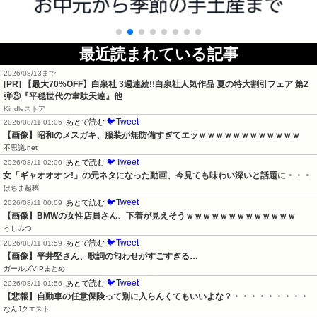
最近読まれている記事
2026/08/13まで
[PR]
【最大70%OFF】白泉社 3週連続!!白泉社人気作品 夏の特大割引フェア 第2
弾③『平穏世代の韋駄天達』他
Kindleストア
🐦Tweet
あとで読む
2026/08/11 01:05
【画像】昭和のメスガキ、服装が無防備すぎてエッｗｗｗｗｗｗｗｗｗｗｗｗ
不思議.net
🐦Tweet
あとで読む
2026/08/11 02:00
女「ギャオオオン!」の元ネタになった動画、今見ても味わい深いと話題に・・・
はちま起稿
🐦Tweet
あとで読む
2026/08/11 00:09
【画像】BMWの女性店員さん、下着が見えそうｗｗｗｗｗｗｗｗｗｗｗｗｗ
うしみつ
🐦Tweet
あとで読む
2026/08/11 01:59
【画像】平井堅さん、歌詞の匂わせがすごすぎる…
ガールズVIPまとめ
🐦Tweet
あとで読む
2026/08/11 01:56
【悲報】自動車の任意保険って別に入らんくてもいいよな？・・・・・・・・・
なんJクエスト