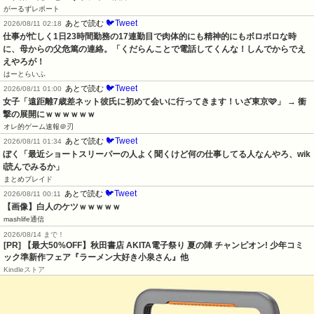
がーるずレポート
🐦Tweet
あとで読む
2026/08/11 02:18
仕事が忙しく1日23時間勤務の17連勤目で肉体的にも精神的にもボロボロな時
に、母からの父危篤の連絡。「くだらんことで電話してくんな！しんでからでえ
えやろが！
はーとらいふ
🐦Tweet
あとで読む
2026/08/11 01:00
女子「遠距離7歳差ネット彼氏に初めて会いに行ってきます！いざ東京🩷」 → 衝
撃の展開にｗｗｗｗｗｗ
オレ的ゲーム速報＠刃
🐦Tweet
あとで読む
2026/08/11 01:34
ぼく「最近ショートスリーパーの人よく聞くけど何の仕事してる人なんやろ、wik
i読んでみるか」
まとめブレイド
🐦Tweet
あとで読む
2026/08/11 00:11
【画像】白人のケツｗｗｗｗｗ
mashlife通信
2026/08/14 まで！
[PR] 【最大50%OFF】秋田書店 AKITA電子祭り 夏の陣 チャンピオン! 少年コミ
ック準新作フェア『ラーメン大好き小泉さん』他
Kindleストア