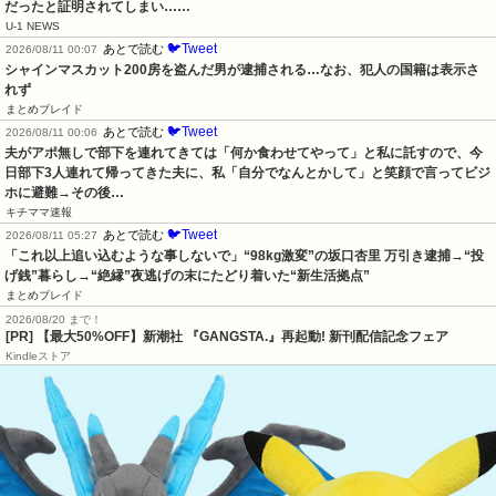
だったと証明されてしまい……
U-1 NEWS
🐦Tweet
あとで読む
2026/08/11 00:07
シャインマスカット200房を盗んだ男が逮捕される…なお、犯人の国籍は表示さ
れず
まとめブレイド
🐦Tweet
あとで読む
2026/08/11 00:06
夫がアポ無しで部下を連れてきては「何か食わせてやって」と私に託すので、今
日部下3人連れて帰ってきた夫に、私「自分でなんとかして」と笑顔で言ってビジ
ホに避難→その後…
キチママ速報
🐦Tweet
あとで読む
2026/08/11 05:27
「これ以上追い込むような事しないで」“98kg激変”の坂口杏里 万引き逮捕→“投
げ銭”暮らし→“絶縁”夜逃げの末にたどり着いた“新生活拠点”
まとめブレイド
2026/08/20 まで！
[PR] 【最大50%OFF】新潮社 『GANGSTA.』再起動! 新刊配信記念フェア
Kindleストア