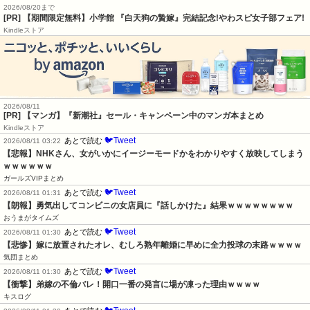
2026/08/20まで
[PR] 【期間限定無料】小学館 『白天狗の贄嫁』完結記念!やわスピ女子部フェア!
Kindleストア
2026/08/11
[PR] 【マンガ】『新潮社』セール・キャンペーン中のマンガ本まとめ
Kindleストア
🐦Tweet
あとで読む
2026/08/11 03:22
【悲報】NHKさん、女がいかにイージーモードかをわかりやすく放映してしまう
ｗｗｗｗｗｗ
ガールズVIPまとめ
🐦Tweet
あとで読む
2026/08/11 01:31
【朗報】勇気出してコンビニの女店員に『話しかけた』結果ｗｗｗｗｗｗｗｗ
おうまがタイムズ
🐦Tweet
あとで読む
2026/08/11 01:30
【悲惨】嫁に放置されたオレ、むしろ熟年離婚に早めに全力投球の末路ｗｗｗｗ
気団まとめ
🐦Tweet
あとで読む
2026/08/11 01:30
【衝撃】弟嫁の不倫バレ！開口一番の発言に場が凍った理由ｗｗｗｗ
キスログ