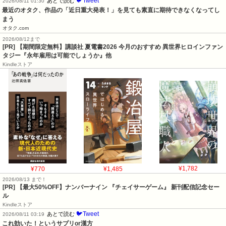
🐦Tweet
あとで読む
2026/08/11 01:30
最近のオタク、作品の「近日重大発表！」を見ても素直に期待できなくなってし
まう
オタク.com
2026/08/12まで
[PR] 【期間限定無料】講談社 夏電書2026 今月のおすすめ 異世界ヒロインファン
タジー『永年雇用は可能でしょうか』他
Kindleストア
¥770
¥1,485
¥1,782
2026/08/13 まで！
[PR] 【最大50%OFF】ナンバーナイン 『チェイサーゲーム』 新刊配信記念セー
ル
Kindleストア
🐦Tweet
あとで読む
2026/08/11 03:19
これ効いた！というサプリor漢方