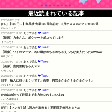
最近読まれている記事
2026/08/31まで
[PR]
【100円～】集英社 創業100周年記念！8月オススメのマンガ100選！
Kindleストア
🐦Tweet
あとで読む
2026/08/07 19:33
【動画】力士さん、ボクサーをボコってしまう
まにゅそく
🐦Tweet
あとで読む
2026/08/07 19:31
【画像】ワイのマッマ、若い頃はめちゃめちゃえっちな美人だったwwwww
BIPブログ
🐦Tweet
あとで読む
2026/08/07 19:33
【画像】吉岡里帆ちゃんｗｗ
いたしん！
🐦Tweet
あとで読む
2026/08/07 19:31
日本「輸入に頼りまくりです」高市「円安ホクホク！ホクホクゥ！」←
おうまがタイムズ
🐦Tweet
あとで読む
2026/08/07 19:31
かめはめ波って終盤まで主力技なのすごいよね
ねいろ速報さん
2026/08/08
[PR] 【マンガ】試し読みが出来る！期間限定無料本まとめ