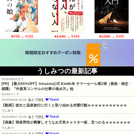
¥770
→ ¥385
¥1,540
→ ¥499
¥1,089
→ ¥499
うしみつの最新記事
2026/08/20まで
[PR]
【最大65%OFF】Amazon公式 Kindle本 サマーセール第2弾（資格・検定・
就職）『外資系コンサルの仕事の進め方』他
Kindleストア
🐦Tweet
あとで読む
2026/08/08 00:09
【動画】彼女と温泉旅行に行くと取り始める求愛行動ｗｗｗｗｗｗｗｗｗｗｗ
うしみつ
🐦Tweet
あとで読む
2026/08/07 23:39
【画像】弱者男性が興奮しそうなお天気キャスター姫、見つかるｗｗｗｗｗｗｗ
うしみつ
🐦Tweet
あとで読む
2026/08/07 23:09