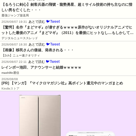
【るろうに剣心】劍客兵器の飛號・龍勢勇星、超ミサイル技術の持ち主なのに惜
しい男を亡くした・・・
最強ジャンプ放送局
🐦Tweet
あとで読む
2026/08/07 19:31
【驚愕】名作『まどマギ』が凄すぎるｗｗｗｗ原作がないオリジナルアニメでヒ
ットした最後のアニメ『まどマギ』（2011）を最後にヒットなし…もしかして…
デジタルニューススレッド
🐦Tweet
あとで読む
2026/08/07 18:30
【画像】移民さんの価値、発表される・・・
【2ch】ニュー速クオリティ
🐦Tweet
あとで読む
2026/08/07 22:11
レインボー池田、アナウンサーと結婚ｗｗｗｗｗ
mashlife通信
2026/08/08
[PR] 【マンガ】『マイクロマガジン社』高ポイント還元中のマンガまとめ
Kindleストア