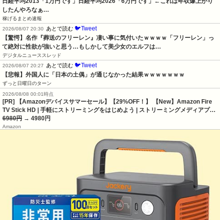
日経平均2013「1万円です」日経平均2026「6万円です」←これは年収爆上がり
したんやろなぁ…
稼げるまとめ速報
🐦Tweet
あとで読む
2026/08/07 20:30
【驚愕】名作『葬送のフリーレン』凄い事に気付いたｗｗｗｗ「フリーレン」っ
て絶対に性欲が強いと思う…もしかして美少女のエルフは…
デジタルニューススレッド
🐦Tweet
あとで読む
2026/08/07 20:27
【悲報】外国人に「日本の土偶」が通じなかった結果ｗｗｗｗｗｗｗ
ずっと日曜日のターン
2026/08/08 00:01時点
[PR] 【Amazonデバイスサマーセール】【29%OFF！】 【New】Amazon Fire
TV Stick HD | 手軽にストリーミングをはじめよう | ストリーミングメディアプ…
6980円
→ 4980円
Amazon