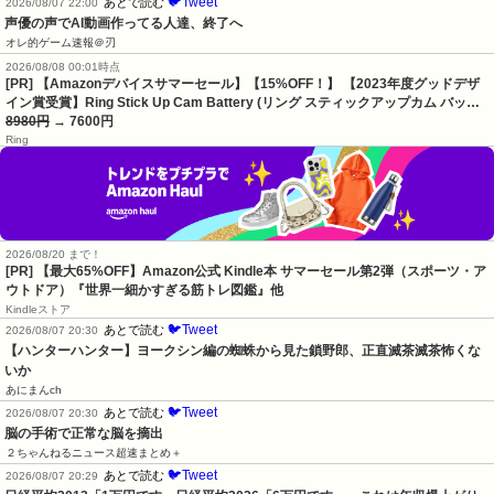
🐦Tweet
あとで読む
2026/08/07 22:00
声優の声でAI動画作ってる人達、終了へ
オレ的ゲーム速報＠刃
2026/08/08 00:01時点
[PR] 【Amazonデバイスサマーセール】【15%OFF！】 【2023年度グッドデザ
イン賞受賞】Ring Stick Up Cam Battery (リング スティックアップカム バッ…
8980円
→ 7600円
Ring
2026/08/20 まで！
[PR]
【最大65%OFF】Amazon公式 Kindle本 サマーセール第2弾（スポーツ・ア
ウトドア）『世界一細かすぎる筋トレ図鑑』他
Kindleストア
🐦Tweet
あとで読む
2026/08/07 20:30
【ハンターハンター】ヨークシン編の蜘蛛から見た鎖野郎、正直滅茶滅茶怖くな
いか
あにまんch
🐦Tweet
あとで読む
2026/08/07 20:30
脳の手術で正常な脳を摘出
２ちゃんねるニュース超速まとめ＋
🐦Tweet
あとで読む
2026/08/07 20:29