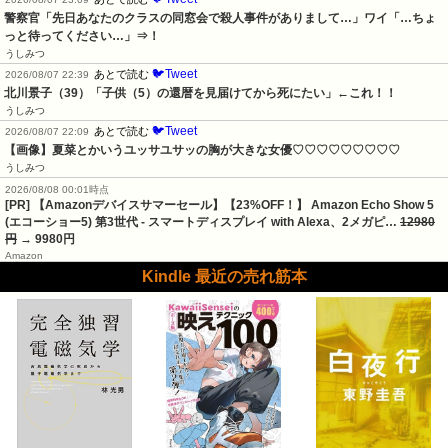
警察官「先日あなたのクラスの同窓会で殺人事件がありまして…」ワイ「…ちょ
っと待ってください…」⇒！
うしみつ
🐦Tweet
あとで読む
2026/08/07 22:39
北川景子（39）「子供（5）の還暦を見届けてから死にたい」←これ！！
うしみつ
🐦Tweet
あとで読む
2026/08/07 22:09
【画像】夏菜とかいうユッサユサッの胸が大きな女優♡♡♡♡♡♡♡♡♡
うしみつ
2026/08/08 00:01時点
[PR] 【Amazonデバイスサマーセール】【23%OFF！】 Amazon Echo Show 5
(エコーショー5) 第3世代 - スマートディスプレイ with Alexa、2メガピ…
12980
円
→ 9980円
Amazon
Kindle 最近の売れ筋本