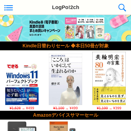
LogPo!2ch
Kindle日替わりセール ◆本日50冊が対象
¥1,628
→ ¥499
¥1,100
→ ¥499
¥1,100
→ ¥399
Amazonデバイスサマーセール