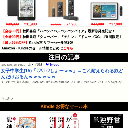
¥39,980
→ ¥31,980
¥6,980
→ ¥4,980
¥47,980
→ ¥37,980
【全巻99円】
秋田書店『ババンババンバンバンパイア』最新巻発売記念！
【全巻99円】
秋田書店『クローバー』『チキン』『ドロップOG』1週間限定！
【最大65%OFF】
Kindle本 サマーセール第2弾
Amazon・Kindleのセール情報まとめは
こちら
注目の記事
🐦Tweet
あとで読む
2026/06/16 16:39
女子中学生(15)「♡♡♡しよーｗｗ」←これ耐えられる奴ど
んだけおるんｗｗｗｗｗｗ
1: それでも動く名無し 2024/12/31(火) 02:06:04.02 ID:1TDoBFWId 法律ってしょうもないな…
うしみつ
Kindle お得なセール本