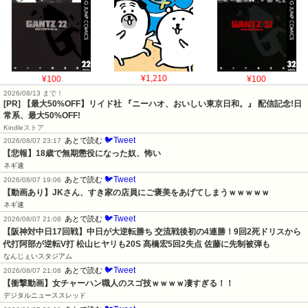
¥100
¥1,210
¥100
2026/08/13 まで！
[PR] 【最大50%OFF】リイド社 『ニーハオ、おいしい東京日和。』 配信記念!日
常系、最大50%OFF!
Kindleストア
🐦Tweet
あとで読む
2026/08/07 23:17
【悲報】18歳で無期懲役になった奴、怖い
ネギ速
🐦Tweet
あとで読む
2026/08/07 19:06
【動画あり】JKさん、すき家の店員にご褒美をあげてしまうｗｗｗｗｗ
ネギ速
🐦Tweet
あとで読む
2026/08/07 21:08
【阪神対中日17回戦】中日が大逆転勝ち 交流戦後初の4連勝！9回2死ドリスから
代打阿部が逆転V打 松山ヒヤリも20S 髙橋宏5回2失点 佐藤に先制被弾も
なんじぇいスタジアム
🐦Tweet
あとで読む
2026/08/07 21:08
【衝撃動画】女チャーハン職人のスゴ技ｗｗｗｗ凄すぎる！！
デジタルニューススレッド