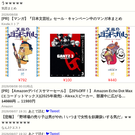
うｗｗｗｗｗ
気団まとめ
2026/08/08
[PR] 【マンガ】『日本文芸社』セール・キャンペーン中のマンガ本まとめ
Kindleストア
¥792
¥100
¥440
2026/08/08 00:01時点
[PR] 【Amazonデバイスサマーセール】【20%OFF！】 Amazon Echo Dot Max
(エコードットマックス)(2025年発売) - Alexaスピーカー、部屋中に広がる…
14980円
→ 11980円
Amazon
🐦Tweet
あとで読む
2026/08/07 19:31
【悲報】「野球場の売り子は男がやれ！いつまで女性を奴隷扱いする気だ」ｗｗ
ｗｗｗｗｗｗｗｗ
なんJクエスト
🐦Tweet
あとで読む
2026/08/07 19:32