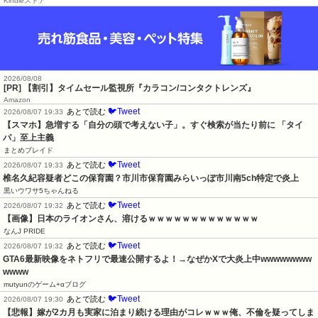
Kindleストア
2026/08/08
[PR] 【割引】タイムセール監視所『カラコン/コンタクトレンズ』
Amazon
🐦Tweet
あとで読む
2026/08/07 19:33
【スマホ】急増する「自分の頭で考えない子」。すぐ検索が当たり前に 「タイ
パ」至上主義
まとめブレイド
🐦Tweet
あとで読む
2026/08/07 19:33
椎名久紀容疑者どこの保育園？市川市保育園みらいっぽ市川南5ch特定で炎上
黒いウワサ5ちゃんねる
🐦Tweet
あとで読む
2026/08/07 19:32
【画像】日本のライオンさん、溶けるｗｗｗｗｗｗｗｗｗｗｗｗｗ
なんJ PRIDE
🐦Tweet
あとで読む
2026/08/07 19:32
GTA6最新映像をネトフリで最速公開するよ！→なぜかXで大炎上中wwwwwwww
wwww
mutyunのゲーム+αブログ
🐦Tweet
あとで読む
2026/08/07 19:30
【悲報】嫁が2カ月も実家に泊まり続ける理由がコレｗｗｗ俺、不倫を疑ってしま