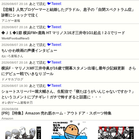
🐦Tweet
あとで読む
2026/08/07 20:16
【悲報】人気プロゲーマーと結婚したグラドル、息子の「自閉スペクトラム症」
診断にショックで泣く
アニゲー速報
🐦Tweet
あとで読む
2026/08/07 20:16
◆Ｊ１◆1節 横浜FM×鹿島 HT マリノス16才三井寺1G1起点！2-1でリード
WorldFootballNewS
🐦Tweet
あとで読む
2026/08/07 20:16
ちいかわ映画の声優インタビュー
ねいろ速報さん
🐦Tweet
あとで読む
2026/08/07 20:16
横浜F・マリノスMF三井寺眞が16歳で開幕スタメン出場し最年少記録更新　さら
にデビュー戦でいきなりゴール
ドメサカブログ
🐦Tweet
あとで読む
2026/08/07 18:30
ショートスリーパー堀大輔さん、生配信で「寝たほうがいんじゃないですか？」
というコメントにブチギレ！ガチで怖すぎると話題に・・・
オレ的ゲーム速報＠刃
2026/08/08
[PR] 【特集】Amazon 売れ筋ホーム・アウトドア・スポーツ特集
Amazon