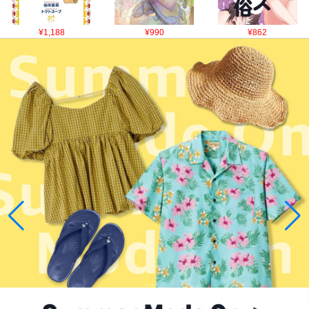
¥1,188
¥990
¥862