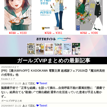
¥730
→ ¥330
¥723
→ ¥361
¥792
→ ¥396
ガールズVIPまとめの最新記事
2026/08/13まで
[PR] 【最大88%OFF】KADOKAWA 電撃文庫 超感謝フェア2026②『魔法科高校
の劣等生』他
Kindleストア
🐦Tweet
あとで読む
2026/08/07 21:25
脳腫瘍手術で「正常な組織」を誤って摘出…自発呼吸不能の重篤状態に 「腫瘍で
ない」結果出ても“勘違い”で摘出継続 通常の生活送っていた患者が手足も動か
ず...
ガールズVIPまとめ
🐦Tweet
あとで読む
2026/08/07 21:22