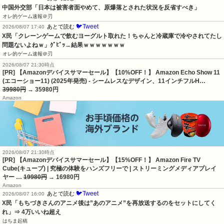
中国外交部「日本は被害者面やめて、原爆落とされた状況を反省すべき」
オレ的ゲーム速報＠刃
🐦Tweet
あとで読む
2026/08/07 17:40
X民「クレーンゲームで飲むヨーグルト取れた！ちゃんと冷蔵庫で冷やされてたし
問題ないよねｗ」ｸﾞﾋﾞｯ→結果ｗｗｗｗｗｗｗ
オレ的ゲーム速報＠刃
2026/08/07 21:30時点
[PR] 【Amazonデバイスサマーセール】【10%OFF！】 Amazon Echo Show 11
(エコーショー11) (2025年発売) - シームレスなデザイン、11インチフルH…
39980円
→ 35980円
Amazon
2026/08/07 21:30時点
[PR] 【Amazonデバイスサマーセール】【15%OFF！】 Amazon Fire TV
Cube(キューブ) | 究極の体験をハンズフリーで | ストリーミングメディアプレイ
ヤー …
19980円
→ 16980円
Amazon
🐦Tweet
あとで読む
2026/08/07 16:00
X民「もちづきさんのアニメ後は”あのアニメ”を再放送するのをセットにしてく
れ」⇒ 4万いいね超え
はちま起稿