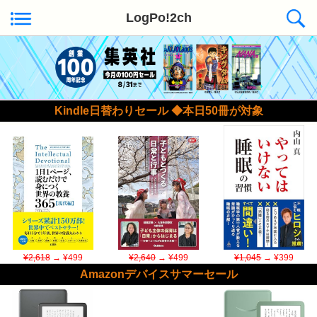
LogPo!2ch
Kindle日替わりセール ◆本日50冊が対象
¥2,618
→ ¥499
¥2,640
→ ¥499
¥1,045
→ ¥399
Amazonデバイスサマーセール