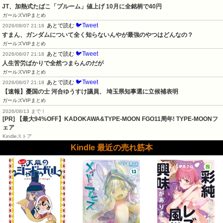
JT、加熱式たばこ「プルーム」値上げ 10月に全銘柄で40円
ガールズVIPまとめ
🐦Tweet
あとで読む
2026/08/07 21:18
すまん、ガンダムについて全く知らないんやが最強のやつはどんなの？
ガールズVIPまとめ
🐦Tweet
あとで読む
2026/08/07 21:18
人生苦労ばかりで全然つまらんのだが
ガールズVIPまとめ
🐦Tweet
あとで読む
2026/08/07 21:18
【速報】憂国の士 河合ゆうすけ議員、 埼玉県知事選に立候補表明
ガールズVIPまとめ
2026/08/13 まで！
[PR]
【最大94%OFF】KADOKAWA&TYPE-MOON FGO11周年! TYPE-MOONフ
ェア
Kindleストア
Kindle 最近の売れ筋本