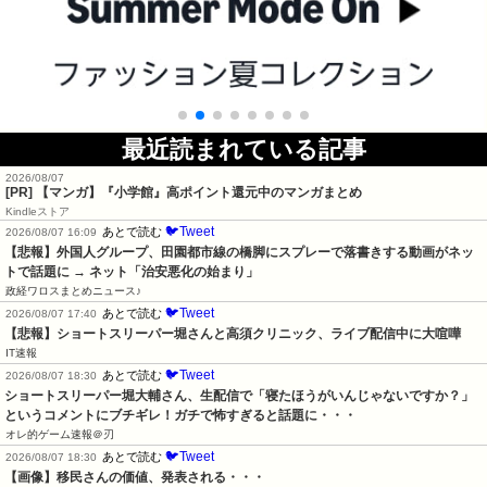
最近読まれている記事
2026/08/07
[PR] 【マンガ】『小学館』高ポイント還元中のマンガまとめ
Kindleストア
🐦Tweet
あとで読む
2026/08/07 16:09
【悲報】外国人グループ、田園都市線の橋脚にスプレーで落書きする動画がネッ
トで話題に → ネット「治安悪化の始まり」
政経ワロスまとめニュース♪
🐦Tweet
あとで読む
2026/08/07 17:40
【悲報】ショートスリーパー堀さんと高須クリニック、ライブ配信中に大喧嘩
IT速報
🐦Tweet
あとで読む
2026/08/07 18:30
ショートスリーパー堀大輔さん、生配信で「寝たほうがいんじゃないですか？」
というコメントにブチギレ！ガチで怖すぎると話題に・・・
オレ的ゲーム速報＠刃
🐦Tweet
あとで読む
2026/08/07 18:30
【画像】移民さんの価値、発表される・・・