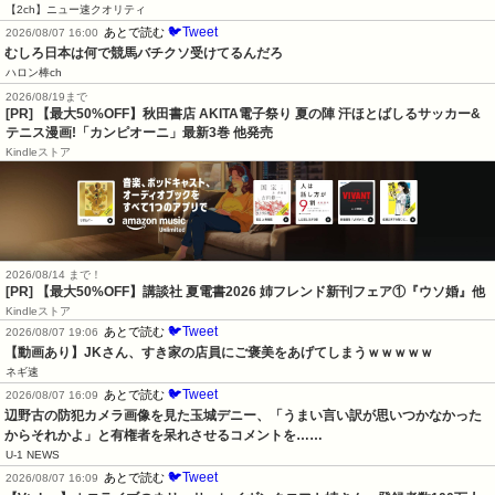
【2ch】ニュー速クオリティ
🐦Tweet
あとで読む
2026/08/07 16:00
むしろ日本は何で競馬バチクソ受けてるんだろ
ハロン棒ch
2026/08/19まで
[PR] 【最大50%OFF】秋田書店 AKITA電子祭り 夏の陣 汗ほとばしるサッカー&
テニス漫画!「カンピオーニ」最新3巻 他発売
Kindleストア
2026/08/14 まで！
[PR] 【最大50%OFF】講談社 夏電書2026 姉フレンド新刊フェア①『ウソ婚』他
Kindleストア
🐦Tweet
あとで読む
2026/08/07 19:06
【動画あり】JKさん、すき家の店員にご褒美をあげてしまうｗｗｗｗｗ
ネギ速
🐦Tweet
あとで読む
2026/08/07 16:09
辺野古の防犯カメラ画像を見た玉城デニー、「うまい言い訳が思いつかなかった
からそれかよ」と有権者を呆れさせるコメントを……
U-1 NEWS
🐦Tweet
あとで読む
2026/08/07 16:09