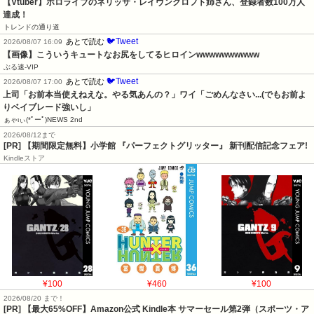
【Vtuber】ホロライブのネリッサ・レイヴンクロフト姉さん、登録者数100万人
達成！
トレンドの通り道
🐦Tweet
あとで読む
2026/08/07 16:09
【画像】こういうキュートなお尻をしてるヒロインwwwwwwwwww
ぶる速-VIP
🐦Tweet
あとで読む
2026/08/07 17:00
上司「お前本当使えねえな。やる気あんの？」ワイ「ごめんなさい...(でもお前よ
りベイブレード強いし」
ぁゃιぃ(*ﾟーﾟ)NEWS 2nd
2026/08/12まで
[PR] 【期間限定無料】小学館 『パーフェクトグリッター』 新刊配信記念フェア!
Kindleストア
¥100
¥460
¥100
2026/08/20 まで！
[PR]
【最大65%OFF】Amazon公式 Kindle本 サマーセール第2弾（スポーツ・ア