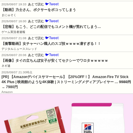
🐦Tweet
あとで読む
2026/08/07 19:33
【動画】力士さん、ボクサーをボコってしまう
まにゅそく
🐦Tweet
あとで読む
2026/08/07 16:00
【悲報】もこう、どこの配信でもコメント欄が荒れてしまう…
ゲーム実況者速報
🐦Tweet
あとで読む
2026/08/07 21:08
【衝撃動画】女チャーハン職人のスゴ技ｗｗｗｗ凄すぎる！！
デジタルニューススレッド
🐦Tweet
あとで読む
2026/08/07 20:06
【画像】タイの立ちんぼ女子が安くてセクシーでワロタｗｗｗｗｗ
ネギ速
2026/08/07 21:30時点
[PR] 【Amazonデバイスサマーセール】【20%OFF！】 Amazon Fire TV Stick
4K Plus | 映画館のような4K体験 | ストリーミングメディアプレイヤー …
9980円
→ 7980円
Amazon