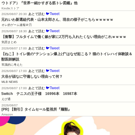
ウトドア）『世界一細かすぎる筋トレ図鑑』他
Kindleストア
🐦Tweet
あとで読む
2026/08/07 20:30
元れいわ新選組代表・山本太郎さん、現在の様子がこちらｗｗｗｗｗ
オレ的ゲーム速報＠刃
🐦Tweet
あとで読む
2026/08/07 18:30
【衝撃】フルタイムで働く嫁が家に2万円も入れたくない理由がこれｗｗｗｗ
気団まとめ
🐦Tweet
あとで読む
2026/08/07 17:00
【ねこ】トイレ後の“テンション爆上げ”はなぜ起こる？ 猫のトイレハイ体験談＆
獣医師解説
常識的に考えた
🐦Tweet
あとで読む
2026/08/07 17:00
大谷が頑なに守備しない理由って何？
MLB NEWS
🐦Tweet
あとで読む
2026/08/07 17:00
Switch　テニスの王子様　16996本　16987本
えび通
2026/08/07
[PR] 【割引】タイムセール監視所『麺類』
Amazon