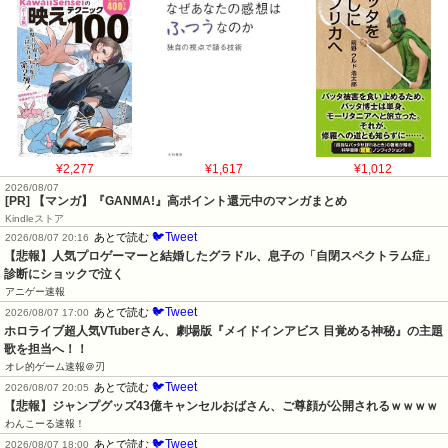
¥2,277
¥1,617
¥1,012
2026/08/07
[PR] 【マンガ】『GANMA!』高ポイント還元中のマンガまとめ
Kindleストア
🐦Tweet
あとで読む
2026/08/07 20:16
【悲報】人気プロゲーマーと結婚したグラドル、息子の「自閉スペクトラム症」
診断にショックで泣く
アニゲー速報
🐦Tweet
あとで読む
2026/08/07 17:00
ホロライブ超人気VTuberさん、劇場版『メイドインアビス 目覚める神秘』の主題
歌を担当へ！！
オレ的ゲーム速報＠刃
🐦Tweet
あとで読む
2026/08/07 20:05
【悲報】ジャンプグッズ43億キャンセルおばさん、ご尊顔が公開されるｗｗｗｗ
わんこーる速報！
🐦Tweet
あとで読む
2026/08/07 18:00