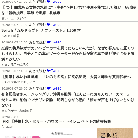
🐦Tweet
あとで読む
2026/08/07 17:00
【 つ 】面識ある女性の水筒に"下半身"を押し付け"使用不能"にした疑い　66歳男
を「器物損壊」容疑で逮捕　札幌市
痛いニュース(ﾉ∀`)
🐦Tweet
あとで読む
2026/08/07 17:00
Switch『カルドセプト ザ ファースト』1,858 本
SWITCH速報
🐦Tweet
あとで読む
2026/08/07 17:00
妊婦の義弟嫁がデカいベビーカーを買ったらしいんだが、なぜか私んちに置くつ
もりらしい。自分とこの車がツーシーターだから我が家の車で送り迎えさせる気
満々みたい…
すまいる(^-^)ぶろぐ
🐦Tweet
あとで読む
2026/08/07 18:30
【衝撃】れいわ新選組、「いのちの党」に党名変更　天畠大輔氏が共同代表へ
アルファルファモザイク
🐦Tweet
あとで読む
2026/08/07 20:00
有名配信者さん、ジャングリア沖縄を酷評「ほんとーにおもんない！カス！」→
炎上→逆に配信でブチギレ反論！絶叫しながら熱弁「誰かが声を上げないといけ
ない！」
オレ的ゲーム速報＠刃
2026/08/07
[PR] 【特集】水・ゼリー・パウダー・トイレ… ペットの防災特集
Amazon