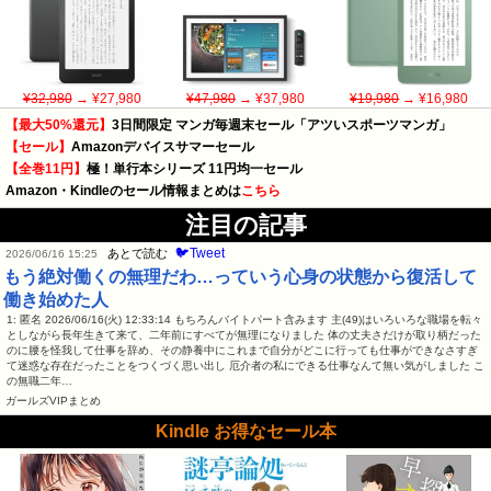
¥32,980
→ ¥27,980
¥47,980
→ ¥37,980
¥19,980
→ ¥16,980
【最大50%還元】
3日間限定 マンガ毎週末セール「アツいスポーツマンガ」
【セール】
Amazonデバイスサマーセール
【全巻11円】
極！単行本シリーズ 11円均一セール
Amazon・Kindleのセール情報まとめは
こちら
注目の記事
🐦Tweet
あとで読む
2026/06/16 15:25
もう絶対働くの無理だわ…っていう心身の状態から復活して
働き始めた人
1: 匿名 2026/06/16(火) 12:33:14 もちろんバイトパート含みます 主(49)はいろいろな職場を転々
としながら長年生きて来て、二年前にすべてが無理になりました 体の丈夫さだけが取り柄だった
のに腰を怪我して仕事を辞め、その静養中にこれまで自分がどこに行っても仕事ができなさすぎ
て迷惑な存在だったことをつくづく思い出し 厄介者の私にできる仕事なんて無い気がしました こ
の無職二年…
ガールズVIPまとめ
Kindle お得なセール本