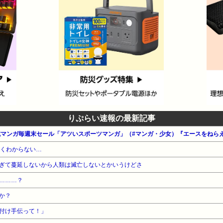
りぷらい速報の最新記事
全くわからない…
ぎて蔓延しないから人類は滅亡しないとかいうけどさ
………？
か？
付け手伝って！」