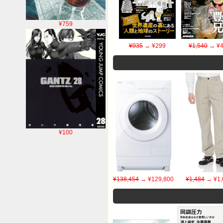
¥759
¥935
→ ¥299
¥1,540
→ ¥4
¥100
¥138,454
→ ¥129,800
¥1,484
→ ¥1,