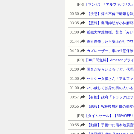
[PR]
【マンガ】『アルファポリス
00:30
【決意】嫁の不倫で離婚を決
03:35
【悲報】島田紳助が小林麻耶さ
01:00
01:44
寿司自作したら安上がりでワ
04:10
カズレーザー、車の任意保険
[PR]
【30日間無料】Amazonプ
01:00
匿名だからいえるけど、代理
01:00
セクシー女優さん「アルファ
01:00
いい歳して独身の男の人いる
00:57
【有能】政府「トラックはサ
00:55
【悲報】W杯後無所属の長友
[PR]
【タイムセール】【56%OFF！】 
00:55
【動画】手術中に熊本地震直