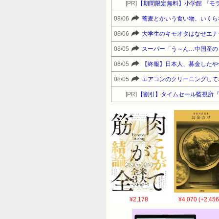
[PR]
【期間限定無料】小学館 『モラ
08/06
蕎麦とかいう食い物、いくら
08/06
大学生のキモオタはなぜエナ
08/05
スーパー「う～ん…中国産の
08/05
【終報】日本人、募金したや
08/05
エアコンのクリーニングして
[PR]
【割引】タイムセール監視所
¥2,178
¥4,070 (+2,456