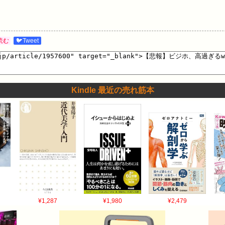
読む
🐦Tweet
Kindle 最近の売れ筋本
¥1,287
¥1,980
¥2,479