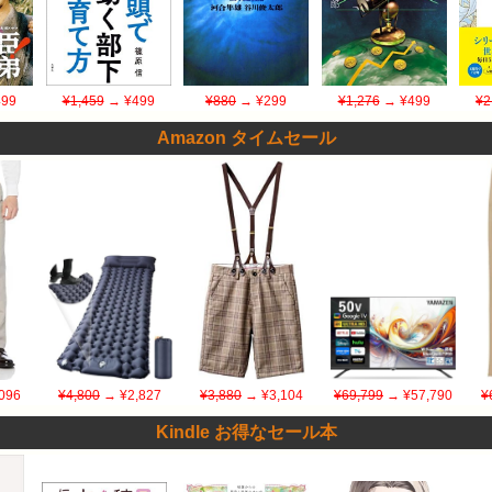
99
¥1,459
→ ¥499
¥880
→ ¥299
¥1,276
→ ¥499
¥2
Amazon タイムセール
096
¥4,800
→ ¥2,827
¥3,880
→ ¥3,104
¥69,799
→ ¥57,790
¥
Kindle お得なセール本