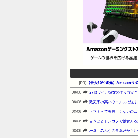
[PR]
08/06
27歳ワイ、彼女の作り方が
08/06
致死率の高いウイルスは強す
08/06
トマトって美味しくないの…
08/06
言うほどトンカツで飯食える
08/06
松屋「みんなの食卓だから片