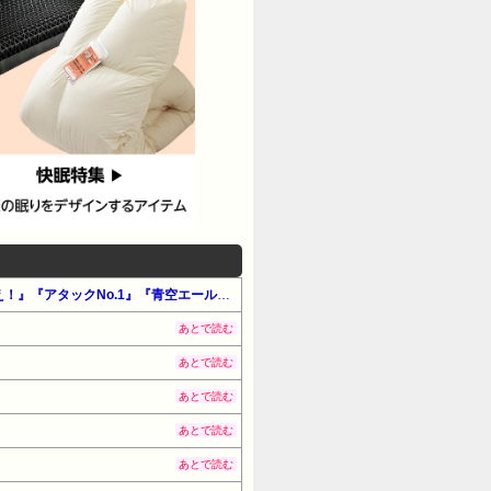
【最大50%還元】Amazon公式マンガ毎週末セール「アツいスポーツマンガ」（#マンガ・少女）『エースをねらえ！』『アタックNo.1』『青空エール』他
あとで読む
あとで読む
あとで読む
あとで読む
あとで読む