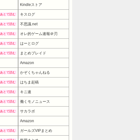
Kindleストア
キスログ
あとで読む
不思議.net
あとで読む
オレ的ゲーム速報＠刃
あとで読む
はーとログ
あとで読む
まとめブレイド
あとで読む
Amazon
かぞくちゃんねる
あとで読む
はちま起稿
あとで読む
キニ速
あとで読む
働くモノニュース
あとで読む
サカラボ
あとで読む
Amazon
ガールズVIPまとめ
あとで読む