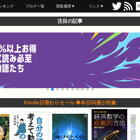
ンキング
ブログ一覧
閲覧履歴▼
リンク▼
ブックマーク
最近読んだ
あとで読む
ネットスーパー
飲食店舗用品
セール情報
注目の記事
Kindle日替わりセール ◆本日50冊が対象