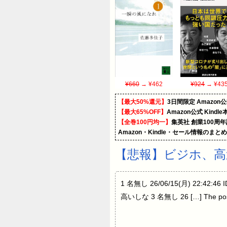
¥660
→ ¥462
¥924
→ ¥43
【最大50%還元】
3日間限定 Amaz
【最大65%OFF】
Amazon公式 Kind
【全巻100円均一】
集英社 創業100周
Amazon・Kindle・セール情報のまと
【悲報】ビジホ、高過
1 名無し 26/06/15(月) 22:42
高いしな 3 名無し 26 […] The 