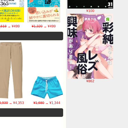
¥100
,618
→ ¥499
¥1,320
→ ¥499
¥862
6,930
→ ¥4,353
¥1,680
→ ¥1,344