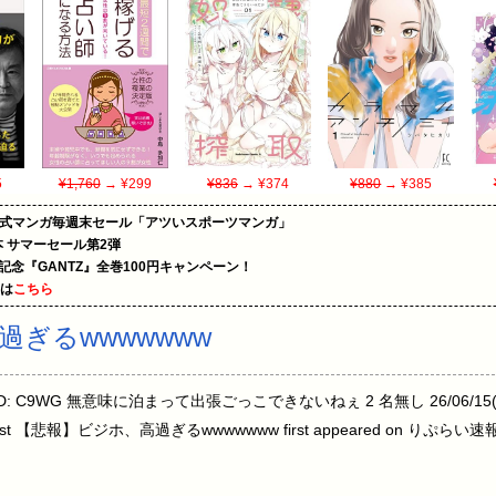
5
¥1,760
→ ¥299
¥836
→ ¥374
¥880
→ ¥385
on公式マンガ毎週末セール「アツいスポーツマンガ」
le本 サマーセール第2弾
年記念『GANTZ』全巻100円キャンペーン！
めは
こちら
ぎるwwwwwww
:46 ID: C9WG 無意味に泊まって出張ごっこできないねぇ 2 名無し 26/06/15(月) 
post 【悲報】ビジホ、高過ぎるwwwwwww first appeared on りぷらい速