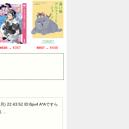
¥836
→ ¥397
¥897
→ ¥448
22:43:52 ID:8pv4 A*Aですら
報.…