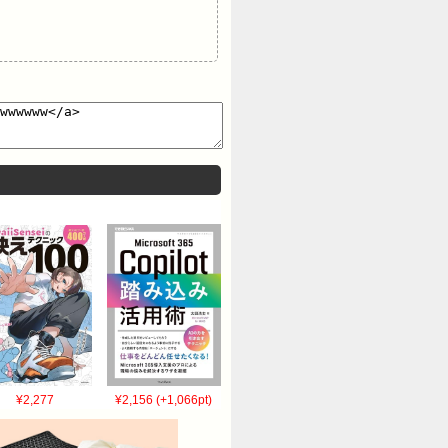
¥2,277
¥2,156 (+1,066pt)