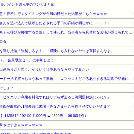
』高ポイント還元中のマンガまとめ
意！役所に行くタイミングが台風の日だった結果がこちらｗｗｗｗ
んを追い込んで破壊したとされる手口の詳細が明らかに･･････！！
近畿大学准教授、苦言「みいちゃん呼びが揶揄する言葉として使われ、当事者から具体的な苦痛が訴えられている。文化芸術は人を傷つけてもよい。ただし、傷つけ方がある」
ロタ
を巡り持論「強制しろよ！」「保険にも入れないヤツは運転すんなよ」
ライム…会員限定セールに参加しよう！
出産ありだと思う。そういう仕事あるならやってみたい
ード一括で買っちゃう私って素敵！」→ツッコミどころありすぎる写真で話題に
でしょ？
ービスエリア利用有料化すればサボらず走るし流問題解決じゃね？」
佑都が東京のJ1開幕戦に来場「みなさまへご挨拶させていただきます」
LM5812-192-00
11000円
→ 4821円 （06:00時点）
撃やばすぎｗｗｗｗｗｗｗ