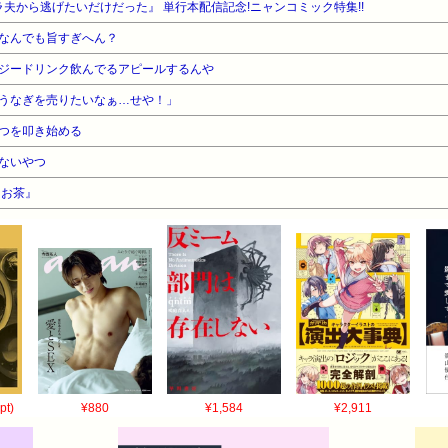
夫から逃げたいだけだった』 単行本配信記念!ニャンコミック特集!!
なんでも旨すぎへん？
ジードリンク飲んでるアピールするんや
うなぎを売りたいなぁ…せや！」
つを叩き始める
ないやつ
『お茶』
pt)
¥880
¥1,584
¥2,911