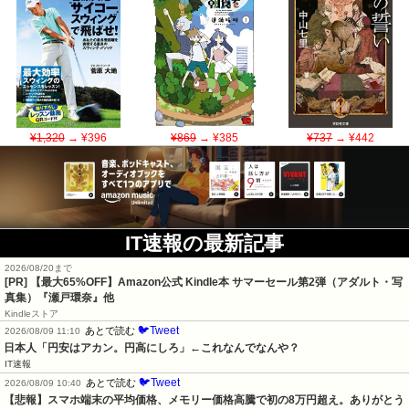
¥1,320
→ ¥396
¥869
→ ¥385
¥737
→ ¥442
IT速報の最新記事
2026/08/20まで
[PR]
【最大65%OFF】Amazon公式 Kindle本 サマーセール第2弾（アダルト・写
真集）『瀬戸環奈』他
Kindleストア
🐦Tweet
あとで読む
2026/08/09 11:10
日本人「円安はアカン。円高にしろ」←これなんでなんや？
IT速報
🐦Tweet
あとで読む
2026/08/09 10:40
【悲報】スマホ端末の平均価格、メモリー価格高騰で初の8万円超え。ありがとう