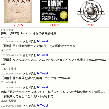
¥1,485
¥1,980
¥110
2026/08/09
[PR] 【NEW】Amazon 今月の新商品特集
Amazon
🐦Tweet
あとで読む
2026/08/09 08:50
【愕然】男の浮気行動ランク第1位！その理由がｗｗｗｗ
キスログ
🐦Tweet
あとで読む
2026/08/09 08:50
【画像】リアルみいちゃん、とんでもない格好でイベント出演するwwwwwwww
ww
ラビット速報
🐦Tweet
あとで読む
2026/08/09 07:45
【画像】株の暴落を描いた漫画、ガチで怖いwwwww
アニゲー速報
🐦Tweet
あとで読む
2026/08/09 06:15
義妹「絶対汚さないから貸して！」私「夫からもらった大切な物だから無理…」
→何度断ってもしつこく食い下がられて…
鬼女の宅配便
🐦Tweet
あとで読む
2026/08/09 06:18