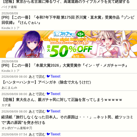
【悲報】東京から名古屋に帰るワイ、高速道路のライブカメラを見て絶望する
バイク速報
2026/08/09
[PR] 【この一冊】「令和7年下半期 第175回 芥川賞・直木賞」受賞作品『ゾンビ
回収婦』『けんぐゎい』
Kindleストア
2026/08/09
[PR] 【この一冊】「本屋大賞2026」大賞受賞作『イン・ザ・メガチャーチ』
Kindleストア
🐦Tweet
あとで読む
2026/08/09 08:00
【ハンターハンター】アベンガネ（除念で大もうけだ）
あにまんch
🐦Tweet
あとで読む
2026/08/09 08:00
【悲報】東大生さん、親ガチャ民に対して正論を言ってしまうｗｗｗｗｗ
カナ速
🐦Tweet
あとで読む
2026/08/09 08:00
経済紙「旅行しなくなった日本人。その原因は・・・」→ネット民、総ツッコミ
で“真の原因”を突き付ける
オレ的ゲーム速報＠刃
🐦Tweet
あとで読む
2026/08/09 07:54