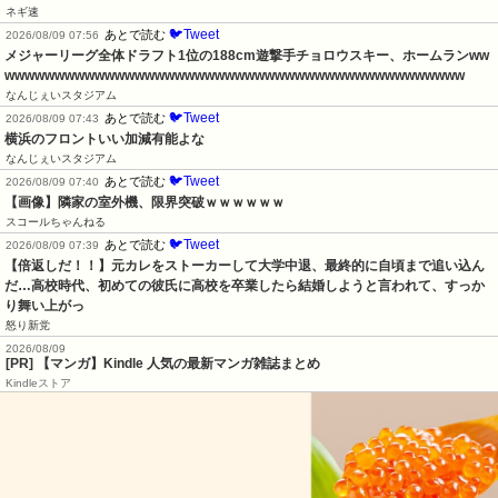
ネギ速
🐦Tweet
あとで読む
2026/08/09 07:56
メジャーリーグ全体ドラフト1位の188cm遊撃手チョロウスキー、ホームランww
wwwwwwwwwwwwwwwwwwwwwwwwwwwwwwwwwwwwwwwwwwwwww
なんじぇいスタジアム
🐦Tweet
あとで読む
2026/08/09 07:43
横浜のフロントいい加減有能よな
なんじぇいスタジアム
🐦Tweet
あとで読む
2026/08/09 07:40
【画像】隣家の室外機、限界突破ｗｗｗｗｗｗ
スコールちゃんねる
🐦Tweet
あとで読む
2026/08/09 07:39
【倍返しだ！！】元カレをストーカーして大学中退、最終的に自頃まで追い込ん
だ…高校時代、初めての彼氏に高校を卒業したら結婚しようと言われて、すっか
り舞い上がっ
怒り新党
2026/08/09
[PR] 【マンガ】Kindle 人気の最新マンガ雑誌まとめ
Kindleストア