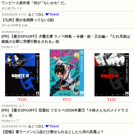
ワンピース原作者「何が "ちいかわ" だ」
まとめブレイド
🐦Tweet
あとで読む
2026/08/09 07:57
【九州】雨が全然降ってない(涙)
ガールズVIPまとめ
2026/08/18まで
[PR] 【最大50%OFF】夕霧文庫 ラノベ特集 ～令嬢・姫・王女編～『たれ耳姫は
銀狐の公爵に求愛行動をされる』他
Kindleストア
¥100
¥572
¥100
2026/08/31 まで！
[PR] 【最大30%OFF】双葉社 フタスペ!2026年夏①『小林さんちのメイドラゴ
ン』他
Kindleストア
🐦Tweet
あとで読む
2026/08/09 07:55
【悲報】素ラーメンに1品だけ乗せられるとしたら何の具選ぶ？