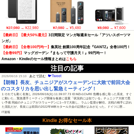
¥27,980
→ ¥22,980
¥7,980
→ ¥5,480
¥8,980
→ ¥7,600
【最終日】【最大50%還元】
3日間限定 マンガ毎週末セール「アツいスポーツマ
ンガ」
【最終日】【全巻100円均一】
集英社 創業100周年記念『GANTZ』全巻100円！
【全巻99円】
マッグガーデン『まもって守護月天！』99円均一！
Amazon・Kindleのセール情報まとめは
こちら
注目の記事
🐦Tweet
あとで読む
2026/06/16 15:10
【朗報】長友、チュニジアがスウェーデンに大敗で前回大会
のコスタリカを思い出し緊急ミーティング！
1:それでも動く名無し 2026/06/16(火) 11:39:07.73 ID:MZn1CIvR0 危機を感じ取った長友、すぐ
に動いた…緊急選手ミーティング開催を板倉に提案「状況的には似ている」チュニジア大敗で悪
い予感 同組のチュニジアがスウェーデンに1―5で大敗し、ラムシ監督が解任。次戦の相手に訪れ
た混乱だが、長友には前回の2022年W杯カタール大会の記憶がよみがえった。ドイツに歴…
IT速報
Kindle お得なセール本