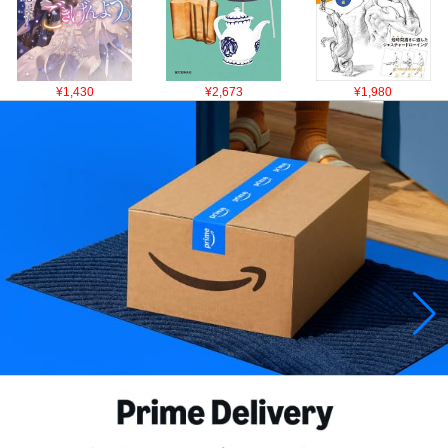
¥1,430
¥2,673
¥1,980