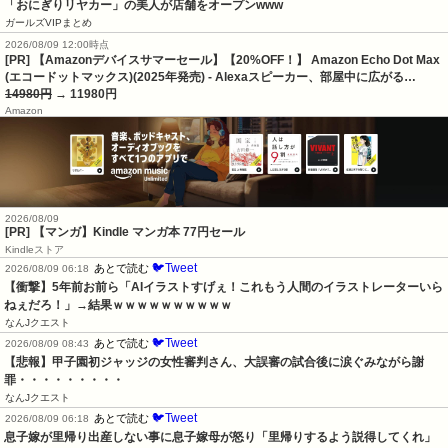
「おにぎりリヤカー」の美人が店舗をオープンwww
ガールズVIPまとめ
2026/08/09 12:00時点
[PR] 【Amazonデバイスサマーセール】【20%OFF！】 Amazon Echo Dot Max
(エコードットマックス)(2025年発売) - Alexaスピーカー、部屋中に広がる…
14980円
→ 11980円
Amazon
2026/08/09
[PR] 【マンガ】Kindle マンガ本 77円セール
Kindleストア
🐦Tweet
あとで読む
2026/08/09 06:18
【衝撃】5年前お前ら「AIイラストすげぇ！これもう人間のイラストレーターいら
ねぇだろ！」→結果ｗｗｗｗｗｗｗｗｗｗ
なんJクエスト
🐦Tweet
あとで読む
2026/08/09 08:43
【悲報】甲子園初ジャッジの女性審判さん、大誤審の試合後に涙ぐみながら謝
罪・・・・・・・・・
なんJクエスト
🐦Tweet
あとで読む
2026/08/09 06:18
息子嫁が里帰り出産しない事に息子嫁母が怒り「里帰りするよう説得してくれ」