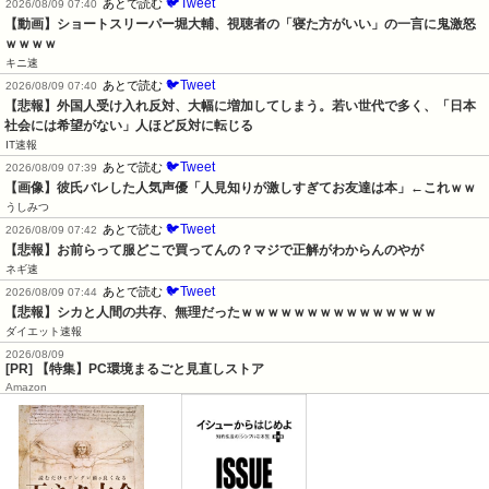
🐦Tweet
あとで読む
2026/08/09 07:40
【動画】ショートスリーパー堀大輔、視聴者の「寝た方がいい」の一言に鬼激怒
ｗｗｗｗ
キニ速
🐦Tweet
あとで読む
2026/08/09 07:40
【悲報】外国人受け入れ反対、大幅に増加してしまう。若い世代で多く、「日本
社会には希望がない」人ほど反対に転じる
IT速報
🐦Tweet
あとで読む
2026/08/09 07:39
【画像】彼氏バレした人気声優「人見知りが激しすぎてお友達は本」←これｗｗ
うしみつ
🐦Tweet
あとで読む
2026/08/09 07:42
【悲報】お前らって服どこで買ってんの？マジで正解がわからんのやが
ネギ速
🐦Tweet
あとで読む
2026/08/09 07:44
【悲報】シカと人間の共存、無理だったｗｗｗｗｗｗｗｗｗｗｗｗｗｗｗ
ダイエット速報
2026/08/09
[PR] 【特集】PC環境まるごと見直しストア
Amazon