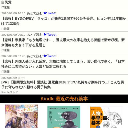
自民党
IT速報
🐦Tweet
あとで読む
2026/08/09 10:10
【悲報】BYDの軽EV「ラッコ」が発売1週間で760台を受注。ヒョンデは1年間か
けて1328台
IT速報
🐦Tweet
あとで読む
2026/08/09 09:10
【悲報】米農家「もう無理です…」過去最大の在庫を抱える状態で新米収穫。新
米価格も大きく下がる見通し
IT速報
🐦Tweet
あとで読む
2026/08/09 07:40
【悲報】外国人受け入れ反対、大幅に増加してしまう。若い世代で多く、「日本
社会には希望がない」人ほど反対に転じる
IT速報
2026/08/09 まで！
[PR] 【期間限定無料】講談社 夏電書2026 アツい気持ちが胸を打つ…! こんな男
子に守られたい!頼れる男子特集
Kindleストア
Kindle 最近の売れ筋本