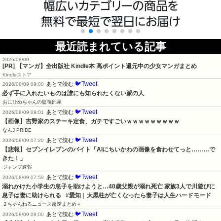
最近読まれている記事
2026/08/09
[PR] 【マンガ】全出版社 Kindle本 高ポイント還元中の少女マンガまとめ
Kindleストア
🐦Tweet
あとで読む
2026/08/09 09:00
必ず手に入れたいものは誰にも知られたくない派の人
おにひめちゃんの監視部屋
🐦Tweet
あとで読む
2026/08/09 09:01
【画像】吉野家のステーキ定食、ガチですごいｗｗｗｗｗｗｗｗｗ
なんJ PRIDE
🐦Tweet
あとで読む
2026/08/09 07:20
【悲報】セブンイレブンのバイト「AIにちいかわの画像を食わせてっと………で
きた！」
ジャンプ速報
🐦Tweet
あとで読む
2026/08/09 07:59
溺れかけた小学生の息子を助けようと…40歳父親が溺れ死亡 家族3人で川遊びに 
息子は妻に助けられる   #愛知 |  大黒柱が亡くなったら妻子は人生ハードモード
２ちゃんねるニュース超速まとめ＋
🐦Tweet
あとで読む
2026/08/09 08:00