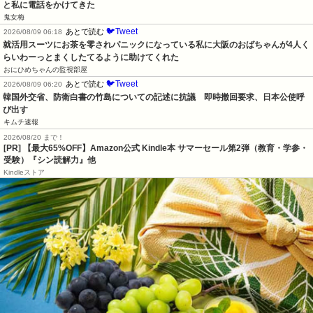
と私に電話をかけてきた
鬼女梅
🐦Tweet
あとで読む
2026/08/09 06:18
就活用スーツにお茶を零されパニックになっている私に大阪のおばちゃんが4人く
らいわーっとまくしたてるように助けてくれた
おにひめちゃんの監視部屋
🐦Tweet
あとで読む
2026/08/09 06:20
韓国外交省、防衛白書の竹島についての記述に抗議　即時撤回要求、日本公使呼
び出す
キムチ速報
2026/08/20 まで！
[PR]
【最大65%OFF】Amazon公式 Kindle本 サマーセール第2弾（教育・学参・
受験）『シン読解力』他
Kindleストア