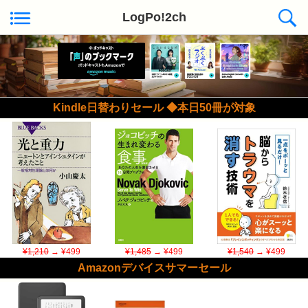
LogPo!2ch
Kindle日替わりセール ◆本日50冊が対象
¥1,210
→ ¥499
¥1,485
→ ¥499
¥1,540
→ ¥499
Amazonデバイスサマーセール