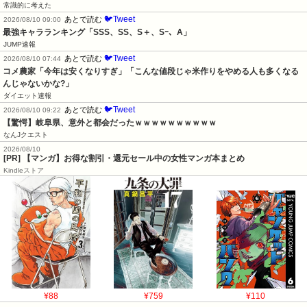
常識的に考えた
🐦Tweet
あとで読む
2026/08/10 09:00
最強キャラランキング「SSS、SS、S＋、Sｰ、A」
JUMP速報
🐦Tweet
あとで読む
2026/08/10 07:44
コメ農家「今年は安くなりすぎ」「こんな値段じゃ米作りをやめる人も多くなる
んじゃないかな?」
ダイエット速報
🐦Tweet
あとで読む
2026/08/10 09:22
【驚愕】岐阜県、意外と都会だったｗｗｗｗｗｗｗｗｗｗ
なんJクエスト
2026/08/10
[PR] 【マンガ】お得な割引・還元セール中の女性マンガ本まとめ
Kindleストア
¥88
¥759
¥110