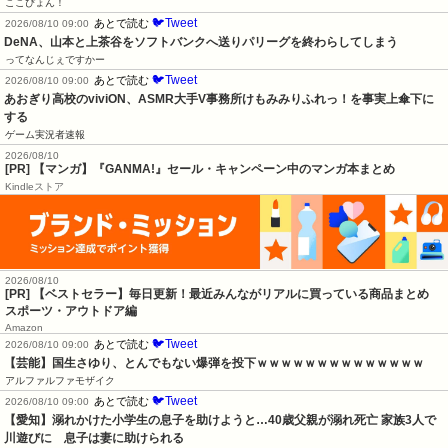
ここぴょん！
🐦Tweet
あとで読む
2026/08/10 09:00
DeNA、山本と上茶谷をソフトバンクへ送りパリーグを終わらしてしまう
ってなんじぇですかー
🐦Tweet
あとで読む
2026/08/10 09:00
あおぎり高校のviviON、ASMR大手V事務所けもみみりふれっ！を事実上傘下に
する
ゲーム実況者速報
2026/08/10
[PR] 【マンガ】『GANMA!』セール・キャンペーン中のマンガ本まとめ
Kindleストア
2026/08/10
[PR] 【ベストセラー】毎日更新！最近みんながリアルに買っている商品まとめ
スポーツ・アウトドア編
Amazon
🐦Tweet
あとで読む
2026/08/10 09:00
【芸能】国生さゆり、とんでもない爆弾を投下ｗｗｗｗｗｗｗｗｗｗｗｗｗｗ
アルファルファモザイク
🐦Tweet
あとで読む
2026/08/10 09:00
【愛知】溺れかけた小学生の息子を助けようと…40歳父親が溺れ死亡 家族3人で
川遊びに　息子は妻に助けられる