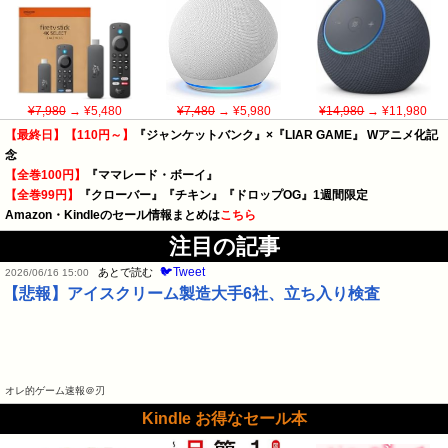
¥7,980
→ ¥5,480
¥7,480
→ ¥5,980
¥14,980
→ ¥11,980
【最終日】【110円～】
『ジャンケットバンク』×『LIAR GAME』 Wアニメ化記
念
【全巻100円】
『ママレード・ボーイ』
【全巻99円】
『クローバー』『チキン』『ドロップOG』1週間限定
Amazon・Kindleのセール情報まとめは
こちら
注目の記事
🐦Tweet
あとで読む
2026/06/16 15:00
【悲報】アイスクリーム製造大手6社、立ち入り検査
オレ的ゲーム速報＠刃
Kindle お得なセール本