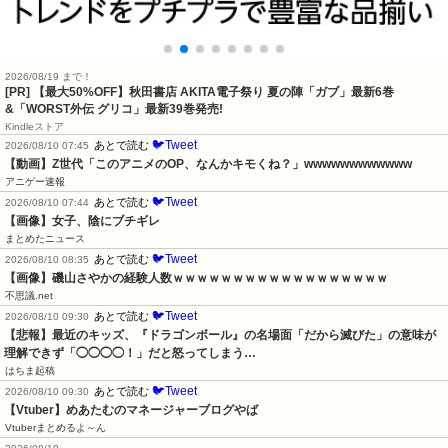
2026/08/19 まで！
[PR] 【最大50%OFF】秋田書店 AKITA電子祭り 夏の陣「ガブ」最新6巻
&「WORST外伝 グリコ」最新39巻発売!
Kindleストア
🐦Tweet
あとで読む
2026/08/10 07:45
【動画】Z世代「このアニメのOP、なんかキモくね？」wwwwwwwwwwww
アニゲー速報
🐦Tweet
あとで読む
2026/08/10 07:44
【画像】女子、陰にブチギレ
まとめたニュース
🐦Tweet
あとで読む
2026/08/10 08:35
【画像】磯山さやかの経験人数ｗｗｗｗｗｗｗｗｗｗｗｗｗｗｗｗｗｗ
不思議.net
🐦Tweet
あとで読む
2026/08/10 09:30
【悲報】最近のキッズ、『ドラゴンボール』の名場面「だから滅びた」の意味が
理解できず「◯◯◯◯！」だと怒ってしまう…
はちま起稿
🐦Tweet
あとで読む
2026/08/10 09:30
【Vtuber】めあたむのマネージャーブログやば
Vtuberまとめるよ～ん