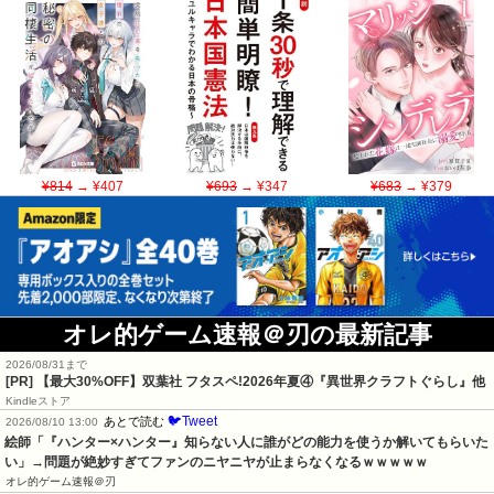
¥814
→ ¥407
¥693
→ ¥347
¥683
→ ¥379
オレ的ゲーム速報＠刃の最新記事
2026/08/31まで
[PR] 【最大30%OFF】双葉社 フタスペ!2026年夏④『異世界クラフトぐらし』他
Kindleストア
🐦Tweet
あとで読む
2026/08/10 13:00
絵師「『ハンター×ハンター』知らない人に誰がどの能力を使うか解いてもらいた
い」→問題が絶妙すぎてファンのニヤニヤが止まらなくなるｗｗｗｗｗ
オレ的ゲーム速報＠刃