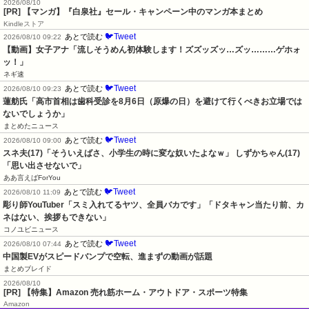
2026/08/10
[PR] 【マンガ】『白泉社』セール・キャンペーン中のマンガ本まとめ
Kindleストア
🐦Tweet
あとで読む
2026/08/10 09:22
【動画】女子アナ「流しそうめん初体験します！ズズッズッ…ズッ………ゲホォ
ッ！」
ネギ速
🐦Tweet
あとで読む
2026/08/10 09:23
蓮舫氏「高市首相は歯科受診を8月6日（原爆の日）を避けて行くべきお立場では
ないでしょうか」
まとめたニュース
🐦Tweet
あとで読む
2026/08/10 09:00
スネ夫(17)「そういえばさ、小学生の時に変な奴いたよなｗ」 しずかちゃん(17)
「思い出させないで」
ああ言えばForYou
🐦Tweet
あとで読む
2026/08/10 11:09
彫り師YouTuber「スミ入れてるヤツ、全員バカです」「ドタキャン当たり前、カ
ネはない、挨拶もできない」
コノユビニュース
🐦Tweet
あとで読む
2026/08/10 07:44
中国製EVがスピードバンプで空転、進まずの動画が話題
まとめブレイド
2026/08/10
[PR] 【特集】Amazon 売れ筋ホーム・アウトドア・スポーツ特集
Amazon