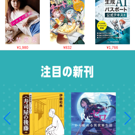
¥1,980
¥832
¥1,766