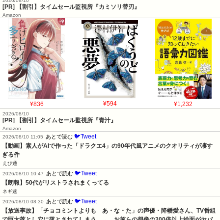
2026/08/10
[PR] 【割引】タイムセール監視所『カミソリ替刃』
Amazon
¥836
¥594
¥1,232
2026/08/10
[PR] 【割引】タイムセール監視所『青汁』
Amazon
🐦Tweet
あとで読む
2026/08/10 11:05
【動画】素人がAIで作った「ドラクエ4」の90年代風アニメのクオリティが凄す
ぎる件
えび通
🐦Tweet
あとで読む
2026/08/10 10:47
【朗報】50代がリストラされまくってる
ネギ速
🐦Tweet
あとで読む
2026/08/10 08:30
【放送事故】「チョコミントよりも　あ・な・た」の声優・降幡愛さん、TV番組
で巨大落とし穴に落とされてしまう　→　お前らの想像の300倍以上絵面がヤバ