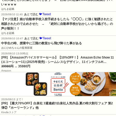
いｗｗｗｗ
はちま起稿
🐦Tweet
あとで読む
2026/08/10 11:40
【マジ注意】娘が自動車学校入校手続きをしたら「◯◯◯」に強く勧誘されたと
相談されたので止めさせた　→　「絶対に自動車学校がおかしいから逃げろ」の
声が殺到！！
はちま起稿
🐦Tweet
あとで読む
2026/08/10 10:47
中学生の時、授業中に三階の教室から飛び降りた事がある
おにひめちゃんの監視部屋
2026/08/10 13:00時点
[PR] 【Amazonデバイスサマーセール】【10%OFF！】 Amazon Echo Show 11
(エコーショー11) (2025年発売) - シームレスなデザイン、11インチフルH…
39980円
→ 35980円
Amazon
2026/08/13 まで！
[PR]
【最大70%OFF】白泉社 3週連続!!白泉社人気作品 夏の特大割引フェア 第2
弾②『ホーリーランド』他
Kindleストア