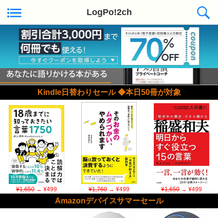
LogPo!2ch
Kindle日替わりセール ◆本日50冊が対象
¥1,650
→ ¥499
¥1,760
→ ¥499
¥1,650
→ ¥499
Amazonデバイスサマーセール