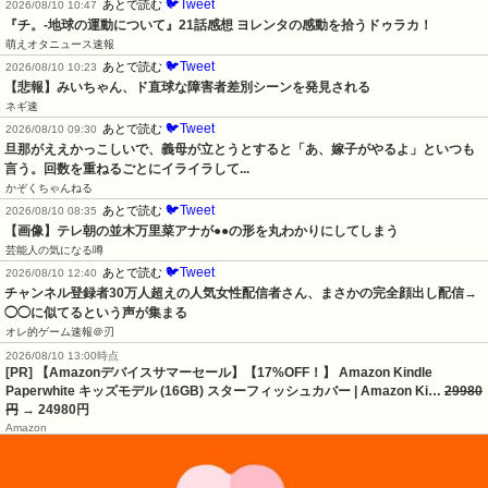
🐦Tweet
あとで読む
2026/08/10 10:47
『チ。-地球の運動について』21話感想 ヨレンタの感動を拾うドゥラカ！
萌えオタニュース速報
🐦Tweet
あとで読む
2026/08/10 10:23
【悲報】みいちゃん、ド直球な障害者差別シーンを発見される
ネギ速
🐦Tweet
あとで読む
2026/08/10 09:30
旦那がええかっこしいで、義母が立とうとすると「あ、嫁子がやるよ」といつも
言う。回数を重ねるごとにイライラして...
かぞくちゃんねる
🐦Tweet
あとで読む
2026/08/10 08:35
【画像】テレ朝の並木万里菜アナが●●の形を丸わかりにしてしまう
芸能人の気になる噂
🐦Tweet
あとで読む
2026/08/10 12:40
チャンネル登録者30万人超えの人気女性配信者さん、まさかの完全顔出し配信→
◯◯に似てるという声が集まる
オレ的ゲーム速報＠刃
2026/08/10 13:00時点
[PR] 【Amazonデバイスサマーセール】【17%OFF！】 Amazon Kindle
Paperwhite キッズモデル (16GB) スターフィッシュカバー | Amazon Ki…
29980
円
→ 24980円
Amazon