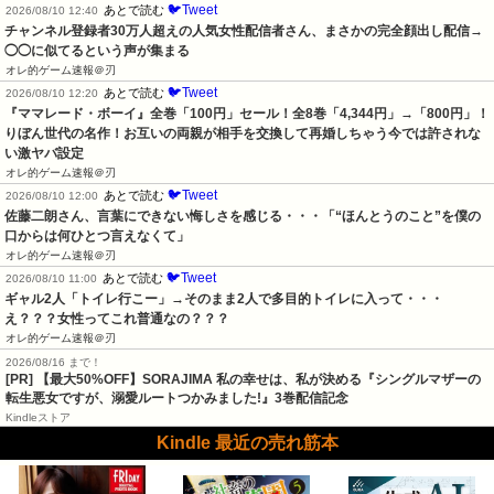
🐦Tweet
あとで読む
2026/08/10 12:40
チャンネル登録者30万人超えの人気女性配信者さん、まさかの完全顔出し配信→
◯◯に似てるという声が集まる
オレ的ゲーム速報＠刃
🐦Tweet
あとで読む
2026/08/10 12:20
『ママレード・ボーイ』全巻「100円」セール！全8巻「4,344円」→「800円」！
りぼん世代の名作！お互いの両親が相手を交換して再婚しちゃう今では許されな
い激ヤバ設定
オレ的ゲーム速報＠刃
🐦Tweet
あとで読む
2026/08/10 12:00
佐藤二朗さん、言葉にできない悔しさを感じる・・・「“ほんとうのこと”を僕の
口からは何ひとつ言えなくて」
オレ的ゲーム速報＠刃
🐦Tweet
あとで読む
2026/08/10 11:00
ギャル2人「トイレ行こー」→そのまま2人で多目的トイレに入って・・・
え？？？女性ってこれ普通なの？？？
オレ的ゲーム速報＠刃
2026/08/16 まで！
[PR] 【最大50%OFF】SORAJIMA 私の幸せは、私が決める『シングルマザーの
転生悪女ですが、溺愛ルートつかみました!』3巻配信記念
Kindleストア
Kindle 最近の売れ筋本