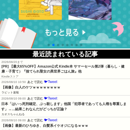
最近読まれている記事
2026/08/20まで
[PR]
【最大65%OFF】Amazon公式 Kindle本 サマーセール第2弾（暮らし・健
康・子育て）『捨てられ聖女の異世界ごはん旅』他
Kindleストア
🐦Tweet
あとで読む
2026/08/10 10:50
【画像】白人のケツｗｗｗｗｗｗｗｗ
ラビット速報
🐦Tweet
あとで読む
2026/08/10 09:00
日本「はいっ死刑確定、ぶっ殺します」他国「犯罪者であっても人権を尊重しま
す」→…結果これなんだがどっちが正論？
カオスちゃんねる
🐦Tweet
あとで読む
2026/08/10 09:00
【画像】最新のひろゆき、白髪系イケオジになるｗｗｗ