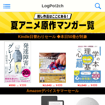
LogPo!2ch
Kindle日替わりセール ◆本日50冊が対象
¥990
→ ¥399
¥2,640
→ ¥499
¥1,540
→ ¥499
Amazonデバイスサマーセール