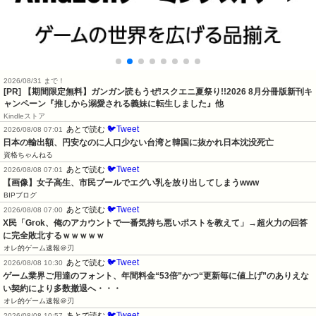
2026/08/31 まで！
[PR] 【期間限定無料】ガンガン読もうぜ!スクエニ夏祭り!!2026 8月分冊版新刊キ
ャンペーン『推しから溺愛される義妹に転生しました』他
Kindleストア
🐦Tweet
あとで読む
2026/08/08 07:01
日本の輸出額、円安なのに人口少ない台湾と韓国に抜かれ日本沈没死亡
資格ちゃんねる
🐦Tweet
あとで読む
2026/08/08 07:01
【画像】女子高生、市民プールでエグい乳を放り出してしまうwww
BIPブログ
🐦Tweet
あとで読む
2026/08/08 07:00
X民「Grok、俺のアカウントで一番気持ち悪いポストを教えて」→超火力の回答
に完全敗北するｗｗｗｗｗ
オレ的ゲーム速報＠刃
🐦Tweet
あとで読む
2026/08/08 10:30
ゲーム業界ご用達のフォント、年間料金“53倍”かつ“更新毎に値上げ”のありえな
い契約により多数撤退へ・・・
オレ的ゲーム速報＠刃
🐦Tweet
あとで読む
2026/08/08 10:57