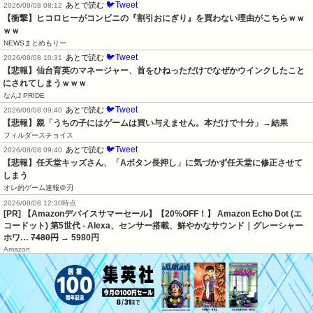
🐦Tweet
あとで読む
2026/08/08 08:12
【衝撃】ヒコロヒーがコンビニの『割引おにぎり』を買わない理由がこちらｗｗ
ｗｗ
NEWSまとめもりー
🐦Tweet
あとで読む
2026/08/08 10:31
【悲報】仙台育英のマネージャー、首をひねっただけでなぜかウインクしたこと
にされてしまうｗｗｗ
なんJ PRIDE
🐦Tweet
あとで読む
2026/08/08 09:40
【悲報】親「うちの子にはゲームは買い与えません。本だけで十分」→結果
フィルダースチョイス
🐦Tweet
あとで読む
2026/08/08 09:40
【悲報】任天堂キッズさん、「Aボタン長押し」に気づかず任天堂に修正させて
しまう
オレ的ゲーム速報＠刃
2026/08/08 12:30時点
[PR] 【Amazonデバイスサマーセール】【20%OFF！】 Amazon Echo Dot (エ
コードット) 第5世代 - Alexa、センサー搭載、鮮やかなサウンド｜グレーシャー
ホワ…
7480円
→ 5980円
Amazon