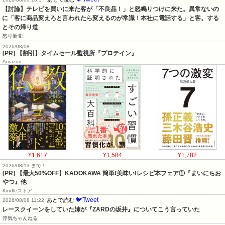
【討論】テレビを買いに来た客が「不良品！」と怒鳴りつけに来た。異常ないの
に「客に商品変えろと言われたら変えるのが常識！本社に電話する」と客。する
とその帰り道
怒り新党
2026/08/08
[PR] 【割引】タイムセール監視所『プロテイン』
Amazon
¥1,617
¥1,584
¥1,782
2026/08/13 まで！
[PR] 【最大50%OFF】KADOKAWA 簡単!美味い!レシピ本フェア①『まいにちお
やつ』他
Kindleストア
🐦Tweet
あとで読む
2026/08/08 11:22
レースクイーンをしていた姉が『ZARDの坂井』についてこう言っていた
浮気ちゃんねる