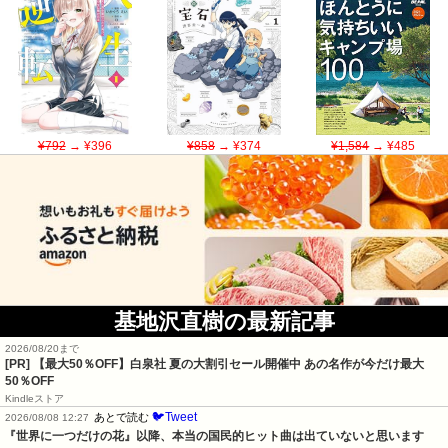
¥792
→ ¥396
¥858
→ ¥374
¥1,584
→ ¥485
基地沢直樹の最新記事
2026/08/20まで
[PR]
【最大50％OFF】白泉社 夏の大割引セール開催中 あの名作が今だけ最大
50％OFF
Kindleストア
🐦Tweet
あとで読む
2026/08/08 12:27
『世界に一つだけの花』以降、本当の国民的ヒット曲は出ていないと思います