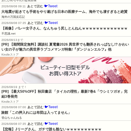
おにひめちゃんの監視部屋
🐦Tweet
あとで読む
2026/08/08 09:11
大地震が起きても手術をやり遂げる日本の医療チーム、海外でも凄すぎると絶賛
海外の万国反応記
🐦Tweet
あとで読む
2026/08/08 07:35
【画像】バレー女子さん、なんちゅう尻しとんねんｗｗｗｗｗｗｗｗｗｗｗｗｗ
不思議.net
2026/08/13まで
[PR] 【期間限定無料】講談社 夏電書2026 異世界でも翻弄されっぱなし!? かわい
い女の子が魅力の異世界ラブコメマンガ特集!『ダンジョンエルフ』他
Kindleストア
2026/08/19 まで！
[PR] 【最大50%OFF】秋田書店 「タイカの理性」最新7巻&「ウシミツガオ」完
結3巻発売
Kindleストア
🐦Tweet
あとで読む
2026/08/08 07:00
旅館「この押入れには布団は入ってません」
登山ちゃんねる
🐦Tweet
あとで読む
2026/08/08 07:35
【悲報】Jリーグさん、ガチで誰も観ないｗｗｗｗｗｗｗｗｗｗ