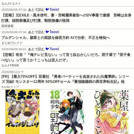
なんJクエスト
🐦Tweet
あとで読む
2026/08/08 07:34
【悲報】元EXILE・黒木啓司、妻・宮崎麗果被告へのDV事案で逮捕　宮崎は全身
打撲、頭部裂傷及び打撲、頸部損傷の怪我
筋肉速報
🐦Tweet
あとで読む
2026/08/08 07:34
プルデンシャル、顧客との面談を録音方針 AIで分析、不正を検知へ
まとめブレイド
🐦Tweet
あとで読む
2026/08/08 09:01
【悲報】有吉「『俺テレビ見ない』って言う奴おかしいだろ。団子屋で『団子食
べない』って言うか？こっちは芸人だぞ」
なんJ PRIDE
2026/08/12まで
[PR] 【最大70%OFF】双葉社 『勇者パーティーを追放された白魔導師』シリー
ズ 完結! モンスター12周年 50%OFFセール『最強陰陽師の異世界転生記』他
Kindleストア