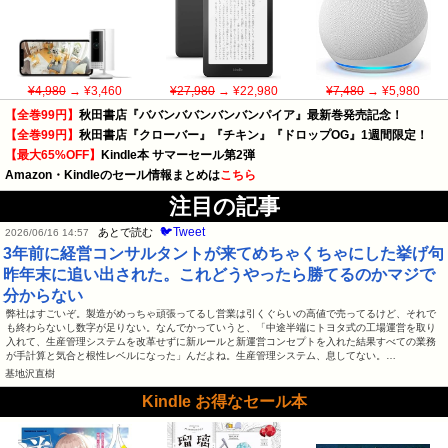
¥4,980
→ ¥3,460
¥27,980
→ ¥22,980
¥7,480
→ ¥5,980
【全巻99円】
秋田書店『ババンババンバンバンパイア』最新巻発売記念！
【全巻99円】
秋田書店『クローバー』『チキン』『ドロップOG』1週間限定！
【最大65%OFF】
Kindle本 サマーセール第2弾
Amazon・Kindleのセール情報まとめは
こちら
注目の記事
🐦Tweet
あとで読む
2026/06/16 14:57
3年前に経営コンサルタントが来てめちゃくちゃにした挙げ句
昨年末に追い出された。これどうやったら勝てるのかマジで
分からない
弊社はすごいぞ。製造がめっちゃ頑張ってるし営業は引くぐらいの高値で売ってるけど、それで
も終わらないし数字が足りない。なんでかっていうと、「中途半端にトヨタ式の工場運営を取り
入れて、生産管理システムを改革せずに新ルールと新運営コンセプトを入れた結果すべての業務
が手計算と気合と根性レベルになった」んだよね。生産管理システム、息してない。…
基地沢直樹
Kindle お得なセール本