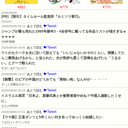
¥862
¥770
¥770
2026/08/08
[PR] 【割引】タイムセール監視所『カミソリ替刃』
Amazon
🐦Tweet
あとで読む
2026/08/08 09:14
ジャンプが最も売れた1995年新年3・4合併号に載ってる作品リストが強すぎるｗ
ｗｗｗｗ
JUMP速報
🐦Tweet
あとで読む
2026/08/08 09:00
ウトのセクハラを夫に泣いて訴えても「いいじゃないかそのくらい。我慢してた
らご褒美あげるから」と迫られた。夫が気持ち悪くて悲鳴をあげたら「うるさ
い」とグーで殴られた
すまいる(^-^)ぶろぐ
🐦Tweet
あとで読む
2026/08/08 10:27
【衝撃】ロピアの牛脂がどうみても「美味い肉」なんやが・・・・・
ずっと日曜日のターン
🐦Tweet
あとで読む
2026/08/08 09:16
イスラエル高官「日本よ、原爆式典とか被害者面やめね？中国人虐殺したくせ
に」
なんJ PRIDE
🐦Tweet
あとで読む
2026/08/08 07:01
【ウマ娘】正直ダンツと5年くらい付き合ってゆっくり結婚したい
うまぴょいチャンネル