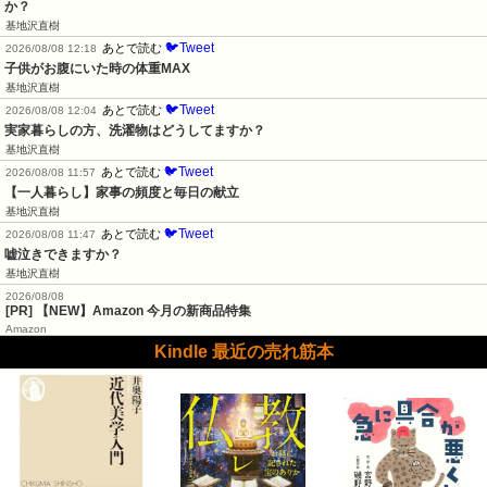
か？
基地沢直樹
🐦Tweet
あとで読む
2026/08/08 12:18
子供がお腹にいた時の体重MAX
基地沢直樹
🐦Tweet
あとで読む
2026/08/08 12:04
実家暮らしの方、洗濯物はどうしてますか？
基地沢直樹
🐦Tweet
あとで読む
2026/08/08 11:57
【一人暮らし】家事の頻度と毎日の献立
基地沢直樹
🐦Tweet
あとで読む
2026/08/08 11:47
嘘泣きできますか？
基地沢直樹
2026/08/08
[PR] 【NEW】Amazon 今月の新商品特集
Amazon
Kindle 最近の売れ筋本