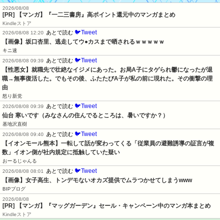
2026/08/08
[PR] 【マンガ】『一二三書房』高ポイント還元中のマンガまとめ
Kindleストア
🐦Tweet
あとで読む
2026/08/08 12:20
【画像】坂口杏里、逃走してウ●カスまで晒されるｗｗｗｗｗ
キニ速
🐦Tweet
あとで読む
2026/08/08 09:39
【性悪女】就職先で壮絶なイジメにあった。お局A子にタゲられ鬱になったが退
職→無事復活した。でもその後、ふたたびA子が私の前に現れた。その衝撃の理
由
怒り新党
🐦Tweet
あとで読む
2026/08/08 09:39
仙台 寒いです（みなさんの住んでるところは、暑いですか？）
基地沢直樹
🐦Tweet
あとで読む
2026/08/08 09:40
【イオンモール熊本】一転して話が変わってくる「従業員の避難誘導の証言が複
数」イオン側が社内規定に抵触していた疑い
おーるじゃんる
🐦Tweet
あとで読む
2026/08/08 08:01
【画像】女子高生、トンデモないオカズ提供でムラつかせてしまうwww
BIPブログ
2026/08/08
[PR] 【マンガ】『マッグガーデン』セール・キャンペーン中のマンガ本まとめ
Kindleストア