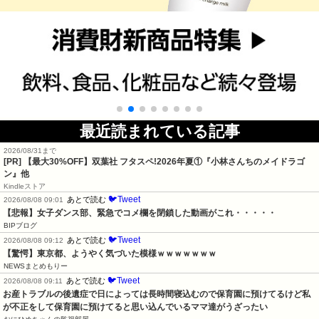
最近読まれている記事
2026/08/31まで
[PR] 【最大30%OFF】双葉社 フタスペ!2026年夏①『小林さんちのメイドラゴ
ン』他
Kindleストア
🐦Tweet
あとで読む
2026/08/08 09:01
【悲報】女子ダンス部、緊急でコメ欄を閉鎖した動画がこれ・・・・・
BIPブログ
🐦Tweet
あとで読む
2026/08/08 09:12
【驚愕】東京都、ようやく気づいた模様ｗｗｗｗｗｗｗ
NEWSまとめもりー
🐦Tweet
あとで読む
2026/08/08 09:11
お産トラブルの後遺症で日によっては長時間寝込むので保育園に預けてるけど私
が不正をして保育園に預けてると思い込んでいるママ達がうざったい