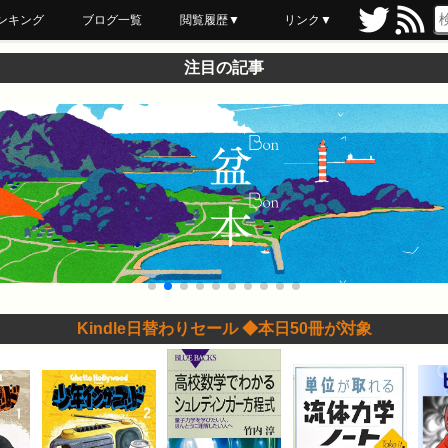
ンキング
ブログ一覧
閲覧履歴▼
リンク▼
ブックマーク
最近読んだ
あとで読む
ネットスーパー
飲食店舗用品
セール情報
注目の記事
Kindle日替わりセール ◆本日50冊が対象