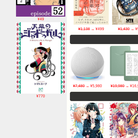
¥49
¥1,138
→ ¥499
¥1,430
→ ¥
¥7,480
→ ¥5,980
¥19,980
→ ¥16,
¥770