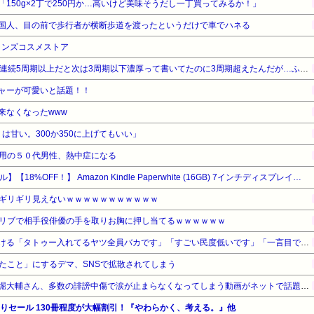
150g×2丁で250円か…高いけど美味そうだし一丁買ってみるか！」
国人、目の前で歩行者が横断歩道を渡ったというだけで車でハネる
メンズコスメストア
【戦コレ6】解析サイトに2回連続5周期以上だと次は3周期以下濃厚って書いてたのに3周期超えたんだが…ふざけんな！！！
ャーが可愛いと話題！！
来なくなったwww
りは甘い。300か350に上げてもいい」
用の５０代男性、熱中症になる
【Amazonデバイスサマーセール】【18%OFF！】 Amazon Kindle Paperwhite (16GB) 7インチディスプレイ、色調調節ライト、12週間持続バッテリー、広告なし、ブラック
ギリギリ見えないｗｗｗｗｗｗｗｗｗｗｗ
リブで相手役俳優の手を取りお胸に押し当てるｗｗｗｗｗｗ
【悲報】彫り師さん、ぶちまける「タトゥー入れてるヤツ全員バカです」「すごい民度低いです」「一言目でバカだなってわかります全員」
たこと」にするデマ、SNSで拡散されてしまう
【悲報】ショートスリーパー堀大輔さん、多数の誹謗中傷で涙が止まらなくなってしまう動画がネットで話題に → ………
月替わりセール 130冊程度が大幅割引！『やわらかく、考える。』他