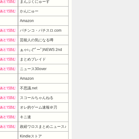
まんぷくにゅーす
あとで読む
かんにゅー
あとで読む
Amazon
パチンコ・パチスロ.com
あとで読む
芸能人の気になる噂
あとで読む
ぁゃιぃ(*ﾟーﾟ)NEWS 2nd
あとで読む
まとめブレイド
あとで読む
ニュース30over
あとで読む
Amazon
27980円
→ 22980円 
不思議.net
あとで読む
スコールちゃんねる
あとで読む
オレ的ゲーム速報＠刃
あとで読む
キニ速
あとで読む
政経ワロスまとめニュース♪
あとで読む
Kindleストア