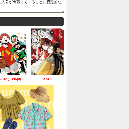
¥792 (+396pt)
¥742