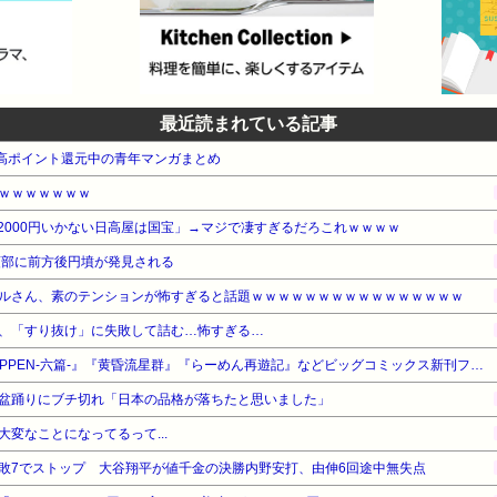
最近読まれている記事
e本 高ポイント還元中の青年マンガまとめ
ｗｗｗｗｗｗｗ
2000円いかない日高屋は国宝」→マジで凄すぎるだろこれｗｗｗｗ
頭部に前方後円墳が発見される
ルさん、素のテンションが怖すぎると話題ｗｗｗｗｗｗｗｗｗｗｗｗｗｗｗｗ
、「すり抜け」に失敗して詰む…怖すぎる…
【最大61%OFF】小学館 『ROPPEN-六篇-』『黄昏流星群』『らーめん再遊記』などビッグコミックス新刊フェア!
盆踊りにブチ切れ「日本の品格が落ちたと思いました」
変なことになってるって...
敗7でストップ 大谷翔平が値千金の決勝内野安打、由伸6回途中無失点