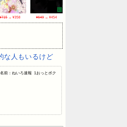
¥715
→ ¥358
¥649
→ ¥454
的な人もいるけど
名前：ねいろ速報 1おっとボク