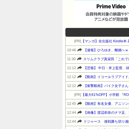
[PR]
【マンガ】全出版社 Kindl
10:46
【速報】ひろゆき、離婚へｗ
11:30
スリムクラブ真栄田「これで
12:12
【悲報】 中日・井上監督、
12:12
【動画】イコールラブアイド
12:12
【衝撃動画】バイク女子さん
[PR]
12:45
【動画】有名女優、アニソン
12:44
【画像】渡辺莉奈のナマ足、大
12:44
ドジャース 接戦勝ち切り連