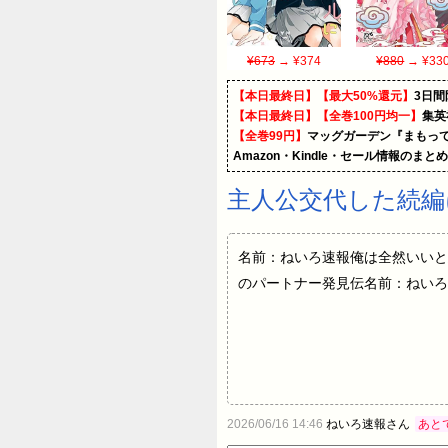
¥673
→ ¥374
¥880
→ ¥33
【本日最終日】【最大50%還元】
3日間
【本日最終日】【全巻100円均一】
集英
【全巻99円】
マッグガーデン『まもって
Amazon・Kindle・セール情報のまと
主人公交代した続編
名前：ねいろ速報俺は全然いいと
のパートナー発見伝名前：ねいろ
2026/06/16 14:46
ねいろ速報さん
あと