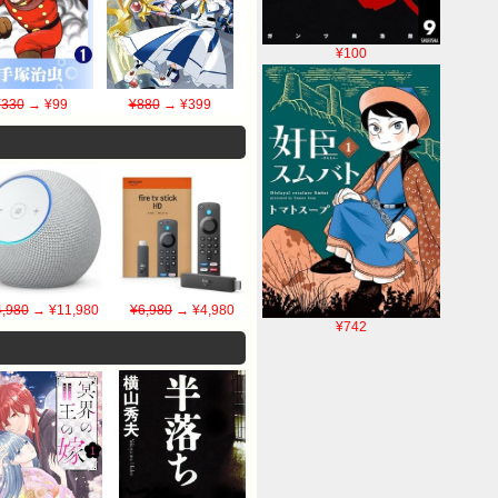
¥100
¥330
→ ¥99
¥880
→ ¥399
,980
→ ¥11,980
¥6,980
→ ¥4,980
¥742