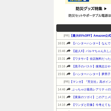
[PR]
【最大65%OFF】Amazon
16:01
【ハンターハンター】なんで
15:46
【超人X】パルマちゃん久し
15:31
【ワタサバ】全話無料だった
15:16
【黒子のバスケ】攘夷志士や
15:01
【ハンターハンター】夢男子
[PR]
【マンガ】『芳文社』高ポイ
14:46
ぶっちゃけ最高レアリティの
14:31
【黄泉のツガイ】このアニメ
14:16
【ワンダと巨像】今考えても