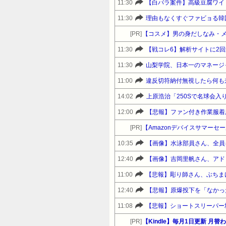
11:30
【白バラ案件】高級豆腐ワイ「
11:30
理由もなくすぐファビョる韓
[PR]
【コスメ】男の身だしなみ・
11:30
11:30
山梨学院、日本一のマネージ
11:00
違反切符納付無視したら何も
14:02
上原浩治「250Sで名球会入
12:00
【悲報】ファン付き作業服着
[PR]
10:35
【画像】水泳部員さん、全員
12:40
【画像】吉岡里帆さん、アド
11:00
12:40
【悲報】原爆投下を「なかっ
11:08
[PR]
【Kindle】毎月1日更新 