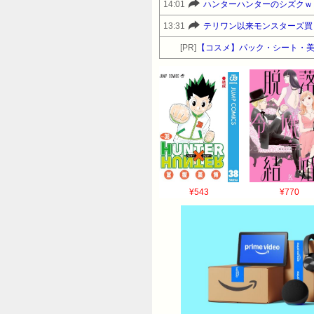
14:01
ハンターハンターのシズクｗ
13:31
テリワン以来モンスターズ買
[PR]
【コスメ】パック・シート・美
¥543
¥770