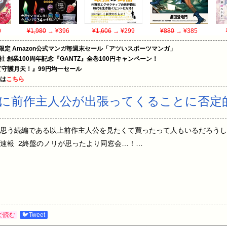
0
¥1,980
→ ¥396
¥1,606
→ ¥299
¥880
→ ¥385
限定 Amazon公式マンガ毎週末セール「アツいスポーツマンガ」
社 創業100周年記念『GANTZ』全巻100円キャンペーン！
守護月天！』99円均一セール
めは
こちら
に前作主人公が出張ってくることに否定
思う続編である以上前作主人公を見たくて買ったって人もいるだろうし
速報 2終盤のノリが思ったより同窓会…！…
で読む
🐦Tweet