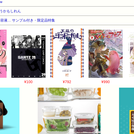
ｗ
うかもしれん
容液… サンプル付き・限定品特集
¥100
¥792
¥990