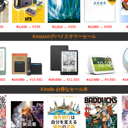
99
¥1,430
→ ¥299
¥1,012
→ ¥499
¥3,080
→ ¥499
Amazonデバイスサマーセール
980
¥19,980
→ ¥16,980
¥39,980
→ ¥31,980
¥12,980
→ ¥9,980
¥14
Kindle お得なセール本