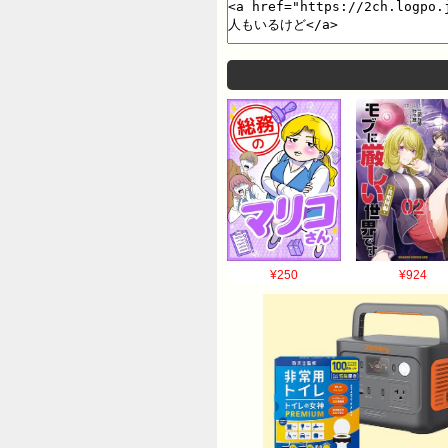
¥250
¥924