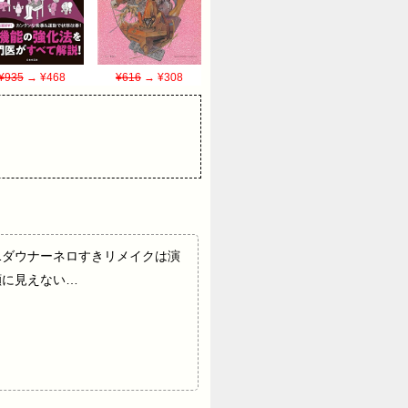
¥935
→ ¥468
¥616
→ ¥308
1ダウナーネロすきリメイクは演
顔に見えない…