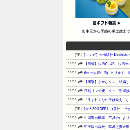
[PR]
【マンガ】全出版社 Kindl
08/08
【画像】快活CLUB、快活
08/08
6年の夫婦生活にピリオド。
08/08
【衝撃】さかなクン、結婚し
08/08
江別リンチ犯「立って謝罪は
08/08
[PR]
08/08
中国製自動車、不具合により
08/08
甲子園出場校 猛暑と資金難