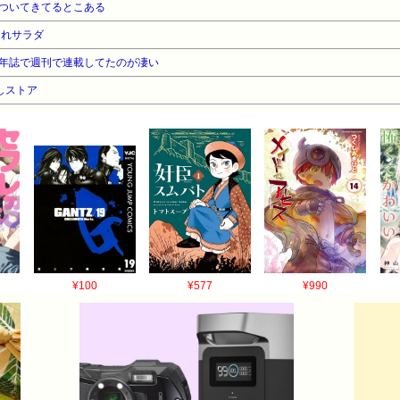
ついてきてるとこある
くれサラダ
年誌で週刊で連載してたのが凄い
しストア
¥100
¥577
¥990