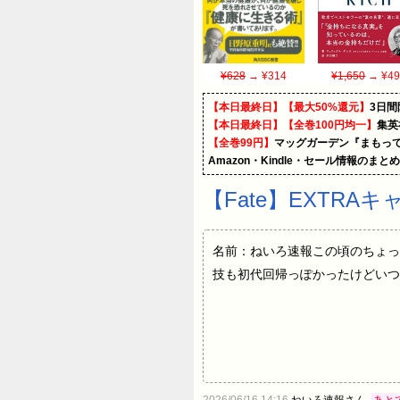
¥628
→ ¥314
¥1,650
→ ¥49
【本日最終日】【最大50%還元】
3日間
【本日最終日】【全巻100円均一】
集英
【全巻99円】
マッグガーデン『まもって
Amazon・Kindle・セール情報のまと
【Fate】EXTR
名前：ねいろ速報この頃のちょっ
技も初代回帰っぽかったけどいつ
2026/06/16 14:16
ねいろ速報さん
あと