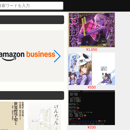
¥1,650
¥550
¥330