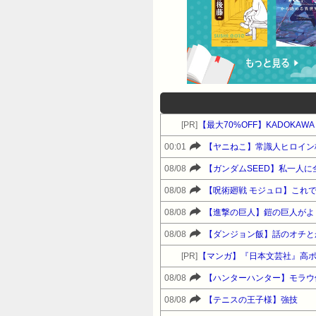
[PR]
【最大70%OFF】KADOKA
00:01
【ヤニねこ】常識人ヒロイン
08/08
【ガンダムSEED】私一人
08/08
【呪術廻戦 モジュロ】これ
08/08
【進撃の巨人】鎧の巨人がよ
08/08
【ダンジョン飯】話のオチと
[PR]
【マンガ】『日本文芸社』高
08/08
【ハンターハンター】モラウ
08/08
【テニスの王子様】強技