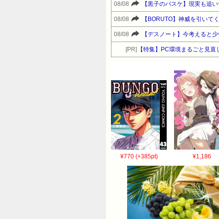
08/08
【黒子のバスケ】現実も追い
08/08
【BORUTO】神威を引いて
08/08
【デスノート】今考えると少
[PR]
【特集】PC環境まるごと見直
¥770 (+385pt)
¥1,186