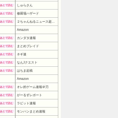
しゅらさん
あとで読む
修羅場ハザード
あとで読む
２ちゃんねるニュース超速まとめ＋
あとで読む
Amazon
カンダタ速報
あとで読む
まとめブレイド
あとで読む
ネギ速
あとで読む
なんJクエスト
あとで読む
はちま起稿
あとで読む
Amazon
9980円
→ 7980円 （02:00時点）
オレ的ゲーム速報＠刃
あとで読む
がーるずレポート
あとで読む
ラビット速報
あとで読む
モンハンまとめ速報
あとで読む