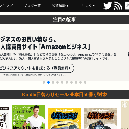
ンキング
ブログ一覧
閲覧履歴▼
リンク▼
ブックマーク
最近読んだ
あとで読む
ネットスーパー
飲食店舗用品
セール情報
注目の記事
Kindle日替わりセール ◆本日50冊が対象