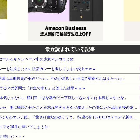
最近読まれている記事
e本 セール＆キャンペーン中の少女マンガまとめ
カレーを注文したのに快活カレーを出してしまい炎上ｗｗｗ
原因は旦那有責の不妊だった。不妊が発覚した地点で離婚すればよかった...
てる？の質問に「お魚で幸せ」と答えた結果ｗｗｗ
本気じゃない」 裁判官「ほな裁判で土下座してないキミは本気じゃないな」
「生まれてない子は覚えてないw」妻に堕胎させたことを忘れ開き直るクソ叔父→その場にいた流産直後の嫁や子供など『10人』が泣き叫ぶ地獄絵図へ
【最大20%OFF】白泉社 「土かぶりのエレナ姫」「愛され皇妃のゆううつ」 待望の新刊♪ LaLa&メロディ新刊フェア
ドアが勝手に開いてしまう件
に苦しむ・・・