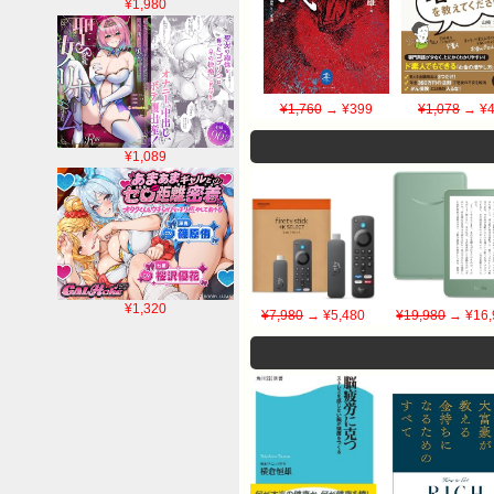
¥1,980
¥1,760
→ ¥399
¥1,078
→ ¥4
¥1,089
¥1,320
¥7,980
→ ¥5,480
¥19,980
→ ¥16,