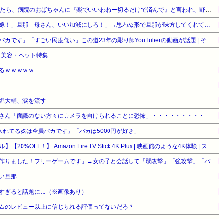
予定日10日過ぎて帝王切開したら、病院のおばちゃんに『楽でいいわねー切るだけで済んで』と言われ、野良妊婦認定までされた話
嫁！」旦那「母さん、いい加減にしろ！」→思わぬ形で旦那が味方してくれて…
「タトゥー入れてる奴は全員バカです」「すごい民度低い」この道23年の彫り師YouTuberの動画が話題 | その民度の低いバカから金巻き上げる商売してるコイツが一番バカってことか
品・美容・ペット特集
るｗｗｗｗｗ
止
堀大輔、涙を流す
さん「面識のない方々にカメラを向けられることに恐怖」・・・・・・・・・
ゥー入れてる奴は全員バカです」「バカは5000円が好き」
【Amazonデバイスサマーセール】【20%OFF！】 Amazon Fire TV Stick 4K Plus | 映画館のような4K体験 | ストリーミングメディアプレイヤー
「ソウルライクの恋愛ゲーム作りました！フリーゲームです」→女の子と会話して「弱攻撃」「強攻撃」「パリィ」「ローリング」を選ぶガチでダークソウルなんだがｗｗｗｗｗ
い旦那
すぎると話題に…（※画像あり）
ムのレビュー以上に信じられる評価ってないだろ？