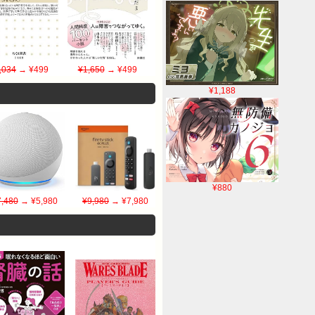
,034
→ ¥499
¥1,650
→ ¥499
¥1,188
¥880
7,480
→ ¥5,980
¥9,980
→ ¥7,980