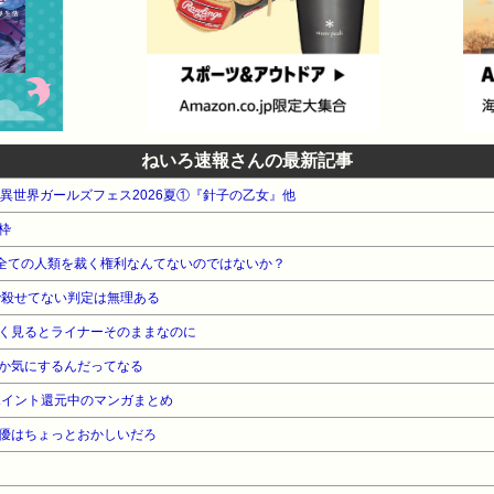
ねいろ速報さんの最新記事
WA 異世界ガールズフェス2026夏①『針子の乙女』他
枠
に全ての人類を裁く権利なんてないのではないか？
で殺せてない判定は無理ある
く見るとライナーそのままなのに
か気にするんだってなる
ポイント還元中のマンガまとめ
優はちょっとおかしいだろ