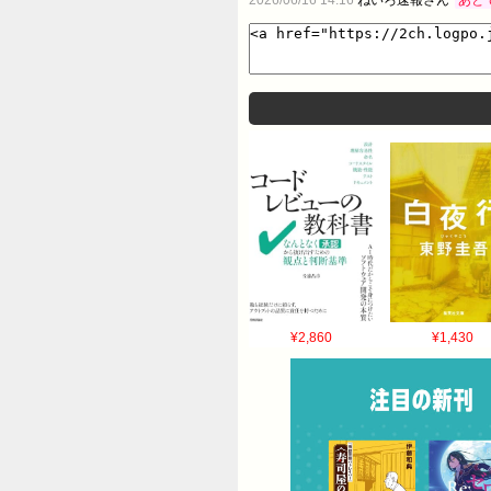
¥2,860
¥1,430