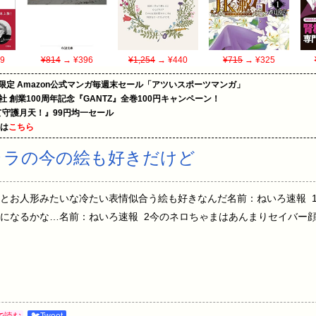
9
¥814
→ ¥396
¥1,254
→ ¥440
¥715
→ ¥325
限定 Amazon公式マンガ毎週末セール「アツいスポーツマンガ」
社 創業100周年記念『GANTZ』全巻100円キャンペーン！
守護月天！』99円均一セール
めは
こちら
Aキャラの今の絵も好きだけど
とお人形みたいな冷たい表情似合う絵も好きなんだ名前：ねいろ速報 
になるかな…名前：ねいろ速報 2今のネロちゃまはあんまりセイバー
で読む
🐦Tweet