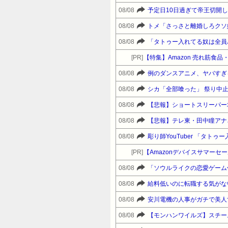
08/08
08/08
トメ「さっさと離婚しろクソ
08/08
[PR]
【特集】Amazon 売れ筋食
08/08
例のダンスアニメ、ヤバすぎ
08/08
シカ「全部喰った」 祭り中
08/08
【悲報】ショートスリーパー
08/08
【悲報】テレ東・田中瞳アナ
08/08
彫り師YouTuber 「タト
[PR]
08/08
08/08
給料低いのに転職する気がな
08/08
安川電機の人事がガチで美人
08/08
【モンハンワイルズ】スチー