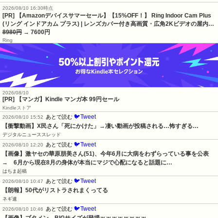
2026/08/10 16:30時点
[PR] 【Amazonデバイスサマーセール】【15%OFF！】 Ring Indoor Cam Plus
(リング インドアカム プラス) | レンズカバー付き高画質・広角2Kビデオの屋内…
8980円
→ 7600円
Ring
2026/08/10
[PR] 【マンガ】Kindle マンガ本 99円セール
Kindleストア
🐦Tweet
あとで読む
2026/08/10 15:52
【衝撃動画】X民さん「死にかけた」→凄い動画が投稿される…怖すぎる…
デジタルニューススレッド
🐦Tweet
あとで読む
2026/08/10 12:20
【画像】激ヤセの華原朋美さん(51)、今年6月に大病をわずらっている事を公表　
→　6月から現在8月の身体が本当にマジで心配になると話題に…
はちま起稿
🐦Tweet
あとで読む
2026/08/10 10:47
【朗報】50代がリストラされまくってる
ネギ速
🐦Tweet
あとで読む
2026/08/10 10:46
【画像】ブタメン、BIGサイズが登場ｗｗｗｗｗｗｗｗ