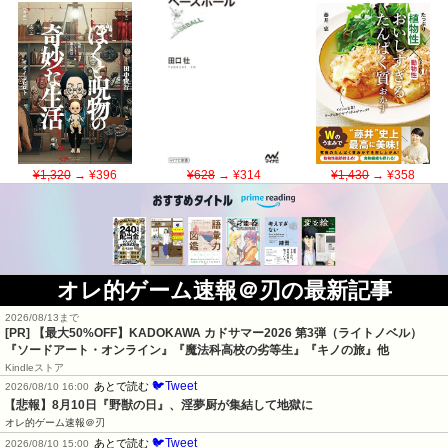
¥1,320
→ ¥396
¥628
→ ¥314
¥1,430
→ ¥358
オレ的ゲーム速報＠刃の最新記事
2026/08/13まで
[PR]
【最大50%OFF】KADOKAWA カドサマー2026 第3弾（ライトノベル）
『ソードアート・オンライン』『魔法科高校の劣等生』『キノの旅』他
Kindleストア
🐦Tweet
あとで読む
2026/08/10 16:00
【悲報】8月10日『野獣の日』、淫夢厨が集結して地獄に
オレ的ゲーム速報＠刃
🐦Tweet
あとで読む
2026/08/10 15:00