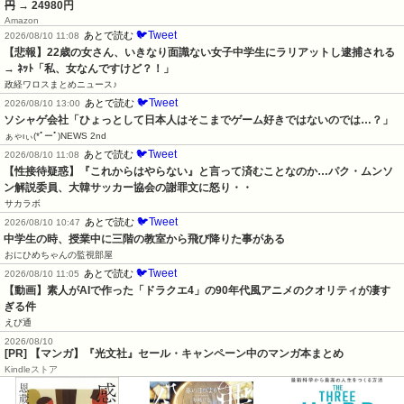
円
→ 24980円
Amazon
🐦Tweet
あとで読む
2026/08/10 11:08
【悲報】22歳の女さん、いきなり面識ない女子中学生にラリアットし逮捕される 
→ ﾈｯﾄ「私、女なんですけど？！」
政経ワロスまとめニュース♪
🐦Tweet
あとで読む
2026/08/10 13:00
ソシャゲ会社「ひょっとして日本人はそこまでゲーム好きではないのでは…？」
ぁゃιぃ(*ﾟーﾟ)NEWS 2nd
🐦Tweet
あとで読む
2026/08/10 11:08
【性接待疑惑】『これからはやらない』と言って済むことなのか…パク・ムンソ
ン解説委員、大韓サッカー協会の謝罪文に怒り・・
サカラボ
🐦Tweet
あとで読む
2026/08/10 10:47
中学生の時、授業中に三階の教室から飛び降りた事がある
おにひめちゃんの監視部屋
🐦Tweet
あとで読む
2026/08/10 11:05
【動画】素人がAIで作った「ドラクエ4」の90年代風アニメのクオリティが凄す
ぎる件
えび通
2026/08/10
[PR] 【マンガ】『光文社』セール・キャンペーン中のマンガ本まとめ
Kindleストア