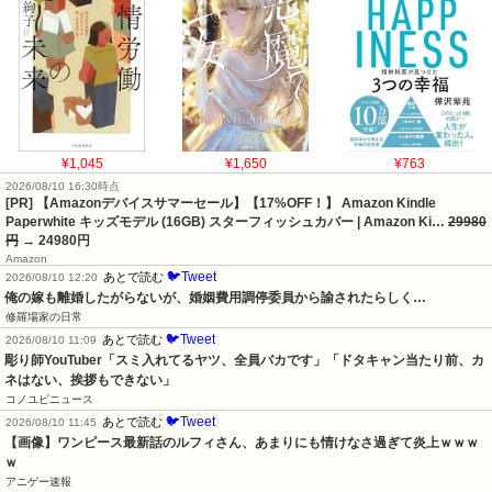
¥1,045
¥1,650
¥763
2026/08/10 16:30時点
[PR] 【Amazonデバイスサマーセール】【17%OFF！】 Amazon Kindle
Paperwhite キッズモデル (16GB) スターフィッシュカバー | Amazon Ki…
29980
円
→ 24980円
Amazon
🐦Tweet
あとで読む
2026/08/10 12:20
俺の嫁も離婚したがらないが、婚姻費用調停委員から諭されたらしく…
修羅場家の日常
🐦Tweet
あとで読む
2026/08/10 11:09
彫り師YouTuber「スミ入れてるヤツ、全員バカです」「ドタキャン当たり前、カ
ネはない、挨拶もできない」
コノユビニュース
🐦Tweet
あとで読む
2026/08/10 11:45
【画像】ワンピース最新話のルフィさん、あまりにも情けなさ過ぎて炎上ｗｗｗ
ｗ
アニゲー速報