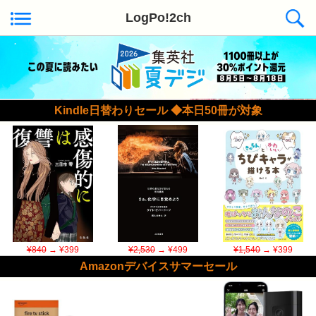
LogPo!2ch
Kindle日替わりセール ◆本日50冊が対象
¥840
→ ¥399
¥2,530
→ ¥499
¥1,540
→ ¥399
Amazonデバイスサマーセール