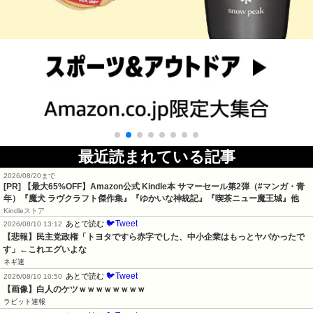
最近読まれている記事
2026/08/20まで
[PR]
【最大65%OFF】Amazon公式 Kindle本 サマーセール第2弾（#マンガ・青
年）『魔犬 ラヴクラフト傑作集』『ゆかいな神統記』『喫茶ニュー魔王城』他
Kindleストア
🐦Tweet
あとで読む
2026/08/10 13:12
【悲報】民主党政権「トヨタですら赤字でした、中小企業はもっとヤバかったで
す」←これエグいよな
ネギ速
🐦Tweet
あとで読む
2026/08/10 10:50
【画像】白人のケツｗｗｗｗｗｗｗｗ
ラビット速報