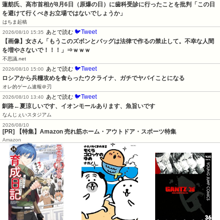
蓮舫氏、高市首相が8月6日（原爆の日）に歯科受診に行ったことを批判「この日
を避けて行くべきお立場ではないでしょうか」
はちま起稿
🐦Tweet
あとで読む
2026/08/10 15:35
【画像】女さん「もうこのズボンとバッグは法律で作るの禁止して。不幸な人間
を増やさないで！！！」⇒ｗｗｗ
不思議.net
🐦Tweet
あとで読む
2026/08/10 15:00
ロシアから兵糧攻めを食らったウクライナ、ガチでヤバイことになる
オレ的ゲーム速報＠刃
🐦Tweet
あとで読む
2026/08/10 13:40
釧路←夏涼しいです、イオンモールあります、魚旨いです
なんじぇいスタジアム
2026/08/10
[PR] 【特集】Amazon 売れ筋ホーム・アウトドア・スポーツ特集
Amazon