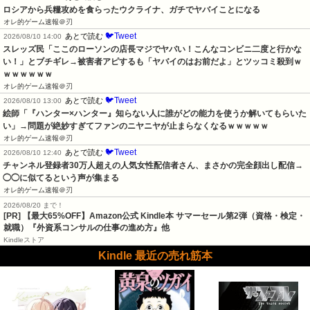
ロシアから兵糧攻めを食らったウクライナ、ガチでヤバイことになる
オレ的ゲーム速報＠刃
🐦Tweet
あとで読む
2026/08/10 14:00
スレッズ民「ここのローソンの店長マジでヤバい！こんなコンビニ二度と行かな
い！」とブチギレ→被害者アピするも「ヤバイのはお前だよ」とツッコミ殺到ｗ
ｗｗｗｗｗｗ
オレ的ゲーム速報＠刃
🐦Tweet
あとで読む
2026/08/10 13:00
絵師「『ハンター×ハンター』知らない人に誰がどの能力を使うか解いてもらいた
い」→問題が絶妙すぎてファンのニヤニヤが止まらなくなるｗｗｗｗｗ
オレ的ゲーム速報＠刃
🐦Tweet
あとで読む
2026/08/10 12:40
チャンネル登録者30万人超えの人気女性配信者さん、まさかの完全顔出し配信→
◯◯に似てるという声が集まる
オレ的ゲーム速報＠刃
2026/08/20 まで！
[PR]
【最大65%OFF】Amazon公式 Kindle本 サマーセール第2弾（資格・検定・
就職）『外資系コンサルの仕事の進め方』他
Kindleストア
Kindle 最近の売れ筋本