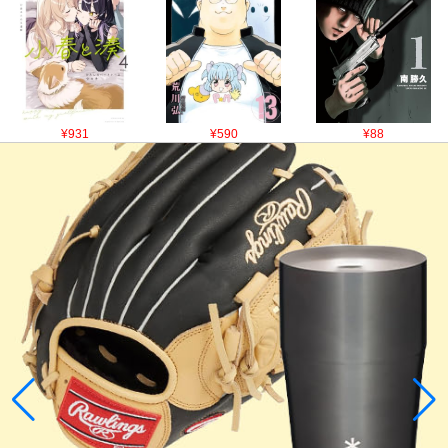
¥931
¥590
¥88