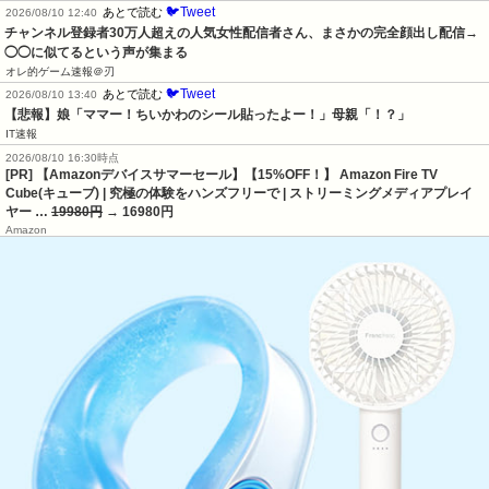
🐦Tweet
あとで読む
2026/08/10 12:40
チャンネル登録者30万人超えの人気女性配信者さん、まさかの完全顔出し配信→
◯◯に似てるという声が集まる
オレ的ゲーム速報＠刃
🐦Tweet
あとで読む
2026/08/10 13:40
【悲報】娘「ママー！ちいかわのシール貼ったよー！」母親「！？」
IT速報
2026/08/10 16:30時点
[PR] 【Amazonデバイスサマーセール】【15%OFF！】 Amazon Fire TV
Cube(キューブ) | 究極の体験をハンズフリーで | ストリーミングメディアプレイ
ヤー …
19980円
→ 16980円
Amazon