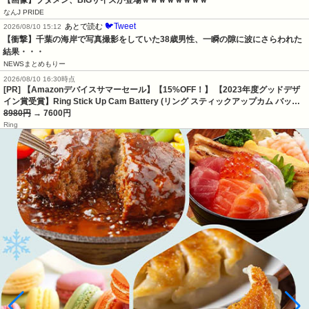
なんJ PRIDE
🐦Tweet
あとで読む
2026/08/10 15:12
【衝撃】千葉の海岸で写真撮影をしていた38歳男性、一瞬の隙に波にさらわれた
結果・・・
NEWSまとめもりー
2026/08/10 16:30時点
[PR] 【Amazonデバイスサマーセール】【15%OFF！】 【2023年度グッドデザ
イン賞受賞】Ring Stick Up Cam Battery (リング スティックアップカム バッ…
8980円
→ 7600円
Ring