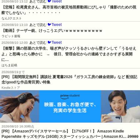
🐦Tweet
あとで読む
2026/08/10 13:12
【悲報】松尾貴史さん、高市首相の被災地視察動画にぴしゃり「撮影のための視
察でしかない」・・・・・・・・・
なんJクエスト
🐦Tweet
あとで読む
2026/08/10 13:10
【動画】テーザー銃、けっこうエグいｗｗｗｗｗｗｗｗｗｗ
ラビット速報
🐦Tweet
あとで読む
2026/08/10 12:00
【衝撃】隣の部屋の大学生、喘ぎ声がクッソうるさいから壁ドンして「うるせえ
よ」と怒鳴ったら静かに　→　後日、管理会社からの連絡でまさかすぎる展開
に…
はちま起稿
2026/08/19まで
[PR] 【期間限定無料】講談社 夏電書2026『ガラス工房の錬金術師』など 配信記
念!good!な作品青田買い特集
Kindleストア
2026/08/10 16:30時点
[PR] 【Amazonデバイスサマーセール】【17%OFF！】 Amazon Kindle
Paperwhite キッズモデル (16GB) スターフィッシュカバー | Amazon Ki…
29980