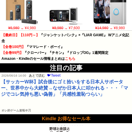
¥6,980
→ ¥4,980
¥8,980
→ ¥7,600
¥14,980
→ ¥8,980
【最終日】【110円～】
『ジャンケットバンク』×『LIAR GAME』 Wアニメ化記
念
【全巻100円】
『ママレード・ボーイ』
【全巻99円】
『クローバー』『チキン』『ドロップOG』1週間限定
Amazon・Kindleのセール情報まとめは
こちら
注目の記事
🐦Tweet
あとで読む
2026/06/16 14:00
【サッカーW杯】試合後にゴミ拾いをする日本人サポータ
ー、世界中から大絶賛→なぜか日本人に叩かれる・・・「マ
ジでコレ気持ち悪い偽善」「共感性羞恥つらい」
オレ的ゲーム速報＠刃
Kindle お得なセール本