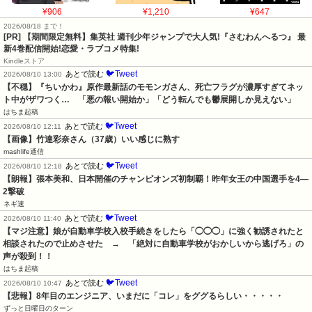
¥906
¥1,210
¥647
2026/08/18 まで！
[PR] 【期間限定無料】集英社 週刊少年ジャンプで大人気!『さむわんへるつ』 最
新4巻配信開始!恋愛・ラブコメ特集!
Kindleストア
🐦Tweet
あとで読む
2026/08/10 13:00
【不穏】『ちいかわ』原作最新話のモモンガさん、死亡フラグが濃厚すぎてネッ
ト中がザワつく…　「悪の報い開始か」「どう転んでも鬱展開しか見えない」
はちま起稿
🐦Tweet
あとで読む
2026/08/10 12:11
【画像】竹達彩奈さん（37歳）いい感じに熟す
mashlife通信
🐦Tweet
あとで読む
2026/08/10 12:18
【朗報】張本美和、日本開催のチャンピオンズ初制覇！昨年女王の中国選手を4―
2撃破
ネギ速
🐦Tweet
あとで読む
2026/08/10 11:40
【マジ注意】娘が自動車学校入校手続きをしたら「◯◯◯」に強く勧誘されたと
相談されたので止めさせた　→　「絶対に自動車学校がおかしいから逃げろ」の
声が殺到！！
はちま起稿
🐦Tweet
あとで読む
2026/08/10 10:47
【悲報】8年目のエンジニア、いまだに「コレ」をググるらしい・・・・・
ずっと日曜日のターン