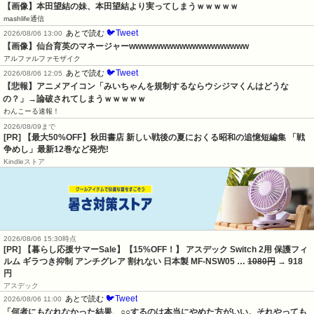
【画像】本田望結の妹、本田望結より実ってしまうｗｗｗｗｗ
mashlife通信
🐦Tweet
あとで読む
2026/08/06 13:00
【画像】仙台育英のマネージャーwwwwwwwwwwwwwwwwwww
アルファルファモザイク
🐦Tweet
あとで読む
2026/08/06 12:05
【悲報】アニメアイコン「みいちゃんを規制するならウシジマくんはどうな
の？」→論破されてしまうｗｗｗｗｗ
わんこーる速報！
2026/08/09まで
[PR] 【最大50%OFF】秋田書店 新しい戦後の夏におくる昭和の追憶短編集 「戦
争めし」最新12巻など発売!
Kindleストア
2026/08/06 15:30時点
[PR] 【暮らし応援サマーSale】【15%OFF！】 アスデック Switch 2用 保護フィ
ルム ギラつき抑制 アンチグレア 割れない 日本製 MF-NSW05 …
1080円
→ 918
円
アスデック
🐦Tweet
あとで読む
2026/08/06 11:00
「何者にもなれなかった結果、○○するのは本当にやめた方がいい。それやっても