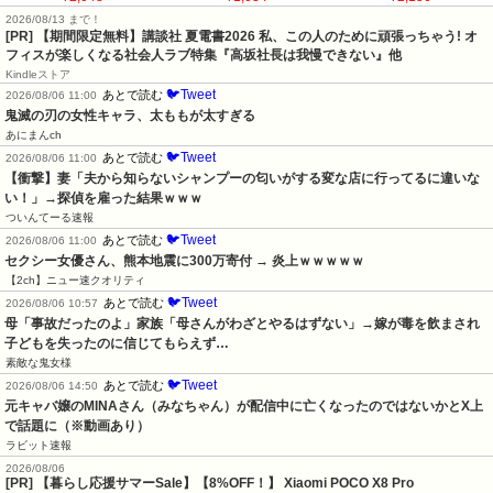
2026/08/13 まで！
[PR] 【期間限定無料】講談社 夏電書2026 私、この人のために頑張っちゃう! オ
フィスが楽しくなる社会人ラブ特集『高坂社長は我慢できない』他
Kindleストア
🐦Tweet
あとで読む
2026/08/06 11:00
鬼滅の刃の女性キャラ、太ももが太すぎる
あにまんch
🐦Tweet
あとで読む
2026/08/06 11:00
【衝撃】妻「夫から知らないシャンプーの匂いがする変な店に行ってるに違いな
い！」→探偵を雇った結果ｗｗｗ
ついんてーる速報
🐦Tweet
あとで読む
2026/08/06 11:00
セクシー女優さん、熊本地震に300万寄付 → 炎上ｗｗｗｗｗ
【2ch】ニュー速クオリティ
🐦Tweet
あとで読む
2026/08/06 10:57
母「事故だったのよ」家族「母さんがわざとやるはずない」→嫁が毒を飲まされ
子どもを失ったのに信じてもらえず…
素敵な鬼女様
🐦Tweet
あとで読む
2026/08/06 14:50
元キャバ嬢のMINAさん（みなちゃん）が配信中に亡くなったのではないかとX上
で話題に（※動画あり）
ラビット速報
2026/08/06
[PR] 【暮らし応援サマーSale】【8%OFF！】 Xiaomi POCO X8 Pro