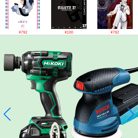
¥792
¥100
¥792