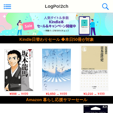
LogPo!2ch
Kindle日替わりセール ◆本日50冊が対象
¥998
→ ¥499
¥1,650
→ ¥499
¥1,210
→ ¥499
Amazon 暮らし応援サマーセール