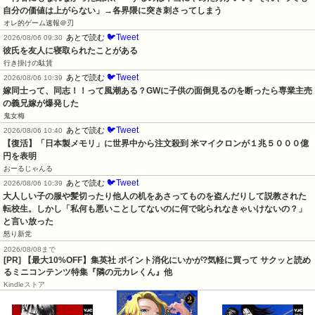
自分の価値は上がらない」→各界隈に突き刺さってしまう
オレ的ゲーム速報＠刃
🐦Tweet
あとで読む
2026/08/06 09:30
彼氏を友人に寝取られたことがある
行き掛けの駄賃
🐦Tweet
あとで読む
2026/08/06 10:39
嫁同士って、同志！！って風潮ある？GWに子供の面倒見るのを断ったら専業主売
の義兄嫁が爆発した
鬼女梅
🐦Tweet
あとで読む
2026/08/06 10:40
【復活】「日本製メモリ」に世界中から注文殺到 米マイクロンが１兆５０００億
円を表明
おーるじゃんる
🐦Tweet
あとで読む
2026/08/06 10:39
大人しい子の服や髪切ったり他人の机をあさってものを盗んだりして説教された
転校生。しかし「私何も悪いことしてないのに何で叱られなきゃいけないの？」
と言い放った
怒り新党
2026/08/08まで
[PR] 【最大10%OFF】集英社 ポイント消化にいかが?気軽に買って サクッと読め
るミニコンテンツ特集『隣の元カレくん』他
Kindleストア