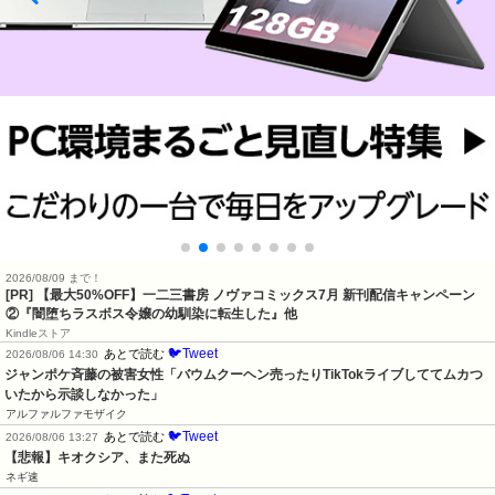
2026/08/09 まで！
[PR] 【最大50%OFF】一二三書房 ノヴァコミックス7月 新刊配信キャンペーン
②『闇堕ちラスボス令嬢の幼馴染に転生した』他
Kindleストア
🐦Tweet
あとで読む
2026/08/06 14:30
ジャンポケ斉藤の被害女性「バウムクーヘン売ったりTikTokライブしててムカつ
いたから示談しなかった」
アルファルファモザイク
🐦Tweet
あとで読む
2026/08/06 13:27
【悲報】キオクシア、また死ぬ
ネギ速