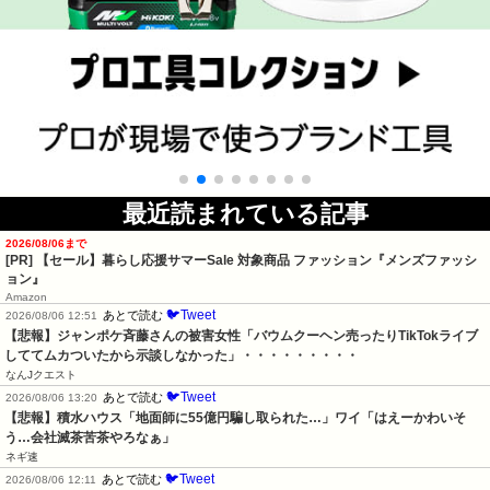
最近読まれている記事
2026/08/06まで
[PR]
【セール】暮らし応援サマーSale 対象商品 ファッション『メンズファッシ
ョン』
Amazon
🐦Tweet
あとで読む
2026/08/06 12:51
【悲報】ジャンポケ斉藤さんの被害女性「バウムクーヘン売ったりTikTokライブ
しててムカついたから示談しなかった」・・・・・・・・・
なんJクエスト
🐦Tweet
あとで読む
2026/08/06 13:20
【悲報】積水ハウス「地面師に55億円騙し取られた…」ワイ「はえーかわいそ
う…会社滅茶苦茶やろなぁ」
ネギ速
🐦Tweet
あとで読む
2026/08/06 12:11