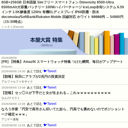
8GB+256GB 日本語版 Simフリー スマートフォン Dimensity 8500-Ultra
6500mAh大容量バッテリー 100Wハイパーチャージ IceLoop冷却システム 6.59
インチ 1.5K解像度 120Hz 有機ELディスプレイ IP68防塵・防水
docomo/au/SoftBank/Rakuten Mobile 回線対応 ホワイト
59980円
→ 54980円
（15:30時点）
シャオミ(Xiaomi)
2026/08/06
[PR] 【特集】Amazfit スマートウォッチ特集 つけた瞬間、毎日がアップデート
Amazon
🐦Tweet
あとで読む
2026/08/06 14:00
【朗報】秋田にアラブが2兆円の投資決定
アルファルファモザイク
🐦Tweet
あとで読む
2026/08/06 13:49
【悲報】セッ◯スが下手だと女が生まれる←これｗｗｗｗｗｗｗｗｗｗ
なんJクエスト
🐦Tweet
あとで読む
2026/08/06 13:06
なろう作家「円安で高市さん叩いてた奴ら、円高でも褒めないのでポジショント
ーク確定ｗｗｗ」
アニゲー速報
🐦Tweet
あとで読む
2026/08/06 13:06