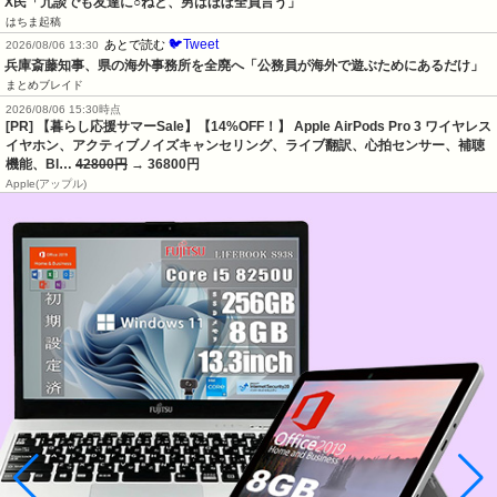
X民「冗談でも友達に○ねと、男はほぼ全員言う」
はちま起稿
🐦Tweet
あとで読む
2026/08/06 13:30
兵庫斎藤知事、県の海外事務所を全廃へ「公務員が海外で遊ぶためにあるだけ」
まとめブレイド
2026/08/06 15:30時点
[PR] 【暮らし応援サマーSale】【14%OFF！】 Apple AirPods Pro 3 ワイヤレス
イヤホン、アクティブノイズキャンセリング、ライブ翻訳、心拍センサー、補聴
機能、Bl…
42800円
→ 36800円
Apple(アップル)