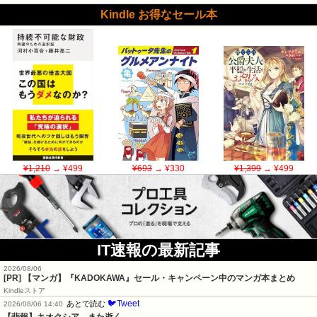
Kindle お得なセール本
¥1,210
→ ¥499
¥693
→ ¥330
¥1,399
→ ¥499
IT速報の最新記事
2026/08/06
[PR] 【マンガ】『KADOKAWA』セール・キャンペーン中のマンガ本まとめ
Kindleストア
🐦Tweet
あとで読む
2026/08/06 14:40
【悲報】キオクシア、また逝く