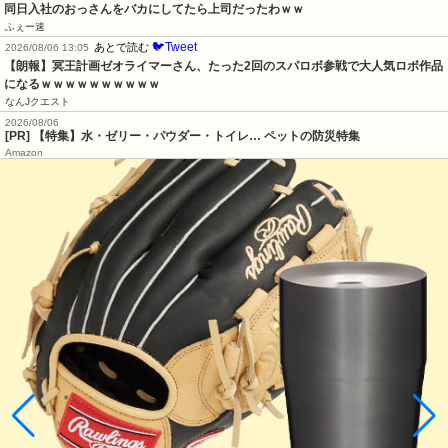
同日入社のおっさんをバカにしてたら上司だったわｗｗ
ふぇー速
🐦Tweet
あとで読む
2026/08/06 13:05
【朗報】冥王計画ゼオライマーさん、たった2回のスパロボ参戦で大人気ロボ作品
になるｗｗｗｗｗｗｗｗｗｗ
なんJクエスト
2026/08/06
[PR] 【特集】水・ゼリー・パウダー・トイレ… ペットの防災特集
Amazon