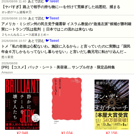
🐦Tweet
あとで読む
2026/08/06 11:40
【ヤバすぎ】路上で相手の持ち物に○○を付けて荒稼ぎした凶悪犯、捕まる
オレ的ゲーム速報＠刃
🐦Tweet
あとで読む
2026/08/06 10:59
アメリカ・ミシガン州の民主党予備選挙 イスラム教徒の“急進左派”候補が勝利確
実に⋯トランプ氏は批判   |  日本ではこの流れは来ないね
２ちゃんねるニュース超速まとめ＋
🐦Tweet
あとで読む
2026/08/06 10:57
トメ「私の老後は心配ないわ。施設に入るから」と言っていたのに実際は「国民
年金６万しかもらってないし暮らせない」と言いだし義兄宅に転がり込んだ→
怒り新党
2026/08/06
[PR] 【コスメ】パック・シート・美容液… サンプル付き・限定品特集
Amazon
¥2,048
¥1,034
¥2,156