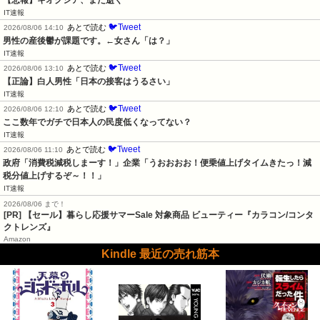
IT速報
🐦Tweet
あとで読む
2026/08/06 14:10
男性の産後鬱が課題です。←女さん「は？」
IT速報
🐦Tweet
あとで読む
2026/08/06 13:10
【正論】白人男性「日本の接客はうるさい」
IT速報
🐦Tweet
あとで読む
2026/08/06 12:10
ここ数年でガチで日本人の民度低くなってない？
IT速報
🐦Tweet
あとで読む
2026/08/06 11:10
政府「消費税減税しまーす！」企業「うおおおお！便乗値上げタイムきたっ！減
税分値上げするぞ～！！」
IT速報
2026/08/06 まで！
[PR]
【セール】暮らし応援サマーSale 対象商品 ビューティー『カラコン/コンタ
クトレンズ』
Amazon
Kindle 最近の売れ筋本