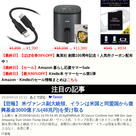
¥1,890
→ ¥1,390
¥16,038
→ ¥11,380
¥945
→ ¥834
【最終日】【ほぼ全巻39%OFF】
集英社 創業100周年記念！人気作クーポン配布
中！
【最終日】【セール】
Amazon 暮らし応援サマーSale
【最終日】【最大90%OFF】
Kindle本 サマーセール第1弾
Amazon・Kindleのセール情報まとめは
こちら
注目の記事
🐦Tweet
あとで読む
2026/06/16 13:10
【悲報】 米ヴァンス副大統領、イランは米国と同盟国から復
興基金3000億ドル(48兆円)を受け取る
1:お断り ★ 2026/06/16(火) 10:55:54.85 ID:8glDWRAu9 JD Vance Confirms Iran Will Get Jaw-
Dropping Sum Under Trump Deal JD・ヴァンス氏、トランプ合意に基づきイランが驚くべき金
額を受け取ると確認 ヴァンス氏の発言は、金曜日に彼がXの投稿で「イランは現金を受け取るこ
とはなく、合意に署…
IT速報