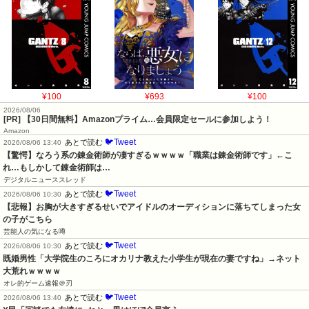
¥100
¥693
¥100
2026/08/06
[PR] 【30日間無料】Amazonプライム…会員限定セールに参加しよう！
Amazon
🐦Tweet
あとで読む
2026/08/06 13:40
【驚愕】なろう系の錬金術師が凄すぎるｗｗｗｗ「職業は錬金術師です」←こ
れ…もしかして錬金術師は…
デジタルニューススレッド
🐦Tweet
あとで読む
2026/08/06 10:30
【悲報】お胸が大きすぎるせいでアイドルのオーディションに落ちてしまった女
の子がこちら
芸能人の気になる噂
🐦Tweet
あとで読む
2026/08/06 10:30
既婚男性「大学院生のころにオカリナ教えた小学生が現在の妻ですね」→ネット
大荒れｗｗｗｗ
オレ的ゲーム速報＠刃
🐦Tweet
あとで読む
2026/08/06 13:40