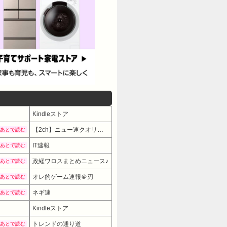
Kindleストア
【2ch】ニュー速クオリティ
あとで読む
IT速報
あとで読む
政経ワロスまとめニュース♪
あとで読む
オレ的ゲーム速報＠刃
あとで読む
ネギ速
あとで読む
Kindleストア
トレンドの通り道
あとで読む