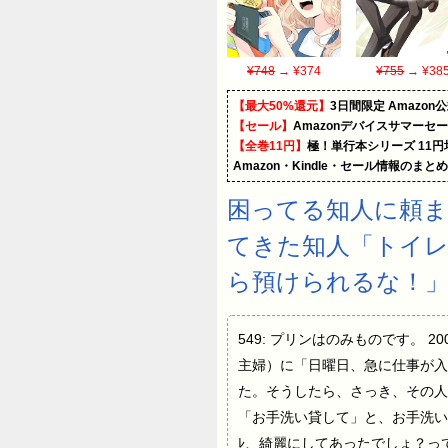
¥748
→ ¥374
¥755
→ ¥38
【最大50%還元】
3日間限定 Amaz
【セール】
Amazonデバイスサマーセ
【全巻11円】
極！単行本シリーズ 11
Amazon・Kindle・セール情報のまと
困ってる知人に頼
てきた知人「トイレ
ら預けられるな！」
549: プリンはのみものです。 200
主婦）に「日曜日、急に仕事が入
た。そうしたら、さっき、その人
「お手洗い貸して」と、お手洗い
ﾚ、綺麗にしてあったでしょ？っ