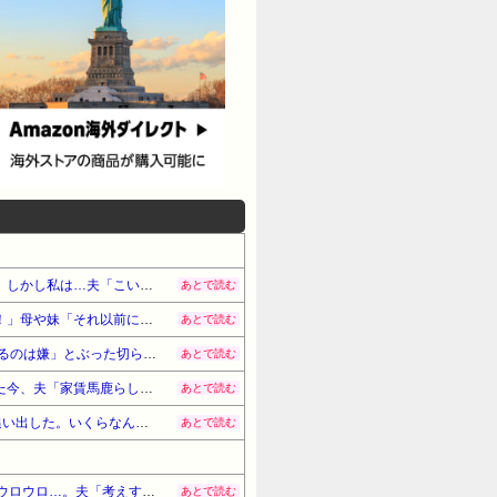
【意味不明】義弟嫁が「タバコスパスパ吸ってるくせに必ﾀﾋで隠そうとしてる人間！」と私に文句を言ってきた。しかし私は…夫「こいつ喉が悪くて煙草なんか吸わないよ？」→すると…
あとで読む
同居の兄嫁が、私宛の子宮頸がん検診のお知らせ封筒を勝手に捨てていた！兄嫁「未成年なのに必要ないでしょ！」母や妹「それ以前になぜ勝手に人の郵便物を開封して捨てる？」→結果
あとで読む
甥に半分社交辞令で「うちの(小3)に勉強教えて」って言ってみたら、甥「わからない箇所がわからない子に教えるのは嫌」とぶった切られてうちの子が拗ねてしまった。アスペ！←?!
あとで読む
人のやることを全否定しておいて「やりなよ！」という夫。家を買おうという時に大反対し、子供が大きくなった今、夫「家賃馬鹿らしい。家…買っちゃわない？ｗ」私「は？」→結果
あとで読む
【賛否】5か月の赤ん坊を嫁から無理やり奪い取って45度の風呂に入れようとした俺父を、嫁が包丁振り回して追い出した。いくらなんでも赤ん坊に45度の風呂なんて虐待だろ
あとで読む
トメの介護で同居してるんだけど、娘が13歳になってからウトがやたらと理由をつけては娘の風呂中に脱衣所をウロウロ…。夫「考えすぎだよ」私(絶対おかしい！)→思わぬ援軍が…
あとで読む