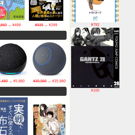
¥792
,860
→ ¥499
¥935
→ ¥299
7,480
→ ¥5,980
¥39,980
→ ¥35,980
¥100