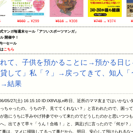
5
¥660
→ ¥299
¥616
→ ¥308
¥748
→ ¥374
¥
on公式マンガ毎週末セール「アツいスポーツマンガ」
ール 開催中！
円均一セール
めは
こちら
まれて、子供を預かることに→預かる日じ
貸して」私「？」→戻ってきて、知人「
→結果
6/05/27(土) 16:15:10 ID:IX8VUjLn昨日、近所のママ友までは
っちゃったの。うちの子、見ててくれない？」と言われたので、困って
が急にうちに手みやげ持参でやって来たのでどうしたのかと思いつつも
へ。出てきて早々「うん！合格！」と、満足げに言ったので「何が？」
て事は、マメに掃除してるって事だから、明日、安心して預けられるな