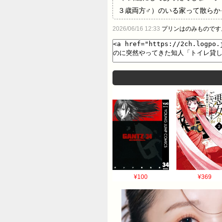
３歳両方♂）のいる家って散らか
の子を預けるのに相応しい家かを
2026/06/16 12:33
プリンはのみものです
去、２歳と１歳の二人だけで半日
たので、そのまま預かるつもりで
¥100
¥369