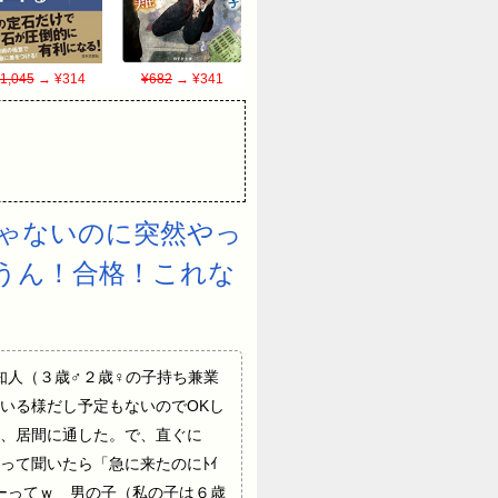
1,045
→ ¥314
¥682
→ ¥341
ゃないのに突然やっ
うん！合格！これな
いかない知人（３歳♂２歳♀の子持ち兼業
いる様だし予定もないのでOKし
、居間に通した。で、直ぐに
って聞いたら「急に来たのにﾄｲ
ーってｗ 男の子（私の子は６歳