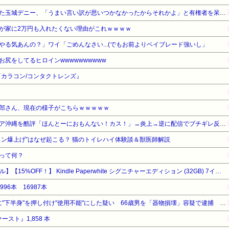
辺野古の防犯カメラ画像を見た玉城デニー、「うまい言い訳が思いつかなかったからそれかよ」と有権者を呆れさせるコメントを……
が家に2万円も入れたくない理由がこれｗｗｗｗ
やる気あんの？」ワイ「ごめんなさい...(でもお前よりベイブレード強いし」
尻をしてるヒロインwwwwwwwwww
カラコン/コンタクトレンズ』
郎さん、現在の様子がこちらｗｗｗｗｗ
有名配信者さん、ジャングリア沖縄を酷評「ほんとーにおもんない！カス！」→炎上→逆に配信でブチギレ反論！絶叫しながら熱弁「誰かが声を上げないといけない！」
ョン爆上げ”はなぜ起こる？ 猫のトイレハイ体験談＆獣医師解説
って何？
【Amazonデバイスサマーセール】【15%OFF！】 Kindle Paperwhite シグニチャーエディション (32GB) 7インチディスプレイ、明るさ自動調整、色調調節ライト、12週間持続バッテリー、広告なし、メタリックブラック
996本 16987本
【 つ 】面識ある女性の水筒に"下半身"を押し付け"使用不能"にした疑い 66歳男を「器物損壊」容疑で逮捕 札幌市
ァースト』1,858 本