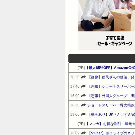
[PR]
18:30
【画像】移民さんの価値、発
17:40
【悲報】ショートスリーパー
16:09
18:30
19:06
【動画あり】JKさん、すき
[PR]
【マンガ】お得な割引・還元
16:09
【Vtuber】ホロライブの