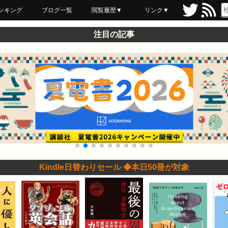
ンキング
ブログ一覧
閲覧履歴▼
リンク▼
ブックマーク
最近読んだ
あとで読む
ネットスーパー
飲食店舗用品
セール情報
注目の記事
Kindle日替わりセール ◆本日50冊が対象