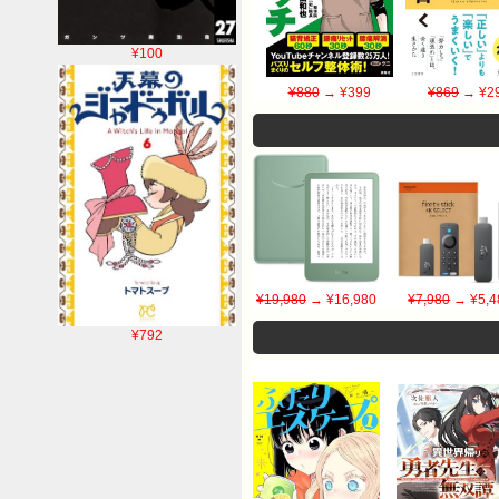
¥100
¥880
→ ¥399
¥869
→ ¥2
¥19,980
→ ¥16,980
¥7,980
→ ¥5,4
¥792