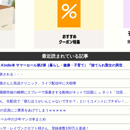
最近読まれている記事
【最大65%OFF】Amazon公式 Kindle本 サマーセール第2弾（暮らし・健康・子育て）『捨てられ聖女の異世界ごはん旅』他
表される・・・
堀さんと高須クリニック、ライブ配信中に大喧嘩
【悲報】外国人グループ、田園都市線の橋脚にスプレーで落書きする動画がネットで話題に → ネット「治安悪化の始まり」
ショートスリーパー堀大輔さん、生配信で「寝たほうがいんじゃないですか？」というコメントにブチギレ！ガチで怖すぎると話題に・・・
家の店員にご褒美をあげてしまうｗｗｗｗｗ
セール中の少年マンガ本まとめ
ネリッサ・レイヴンクロフト姉さん、登録者数100万人達成！