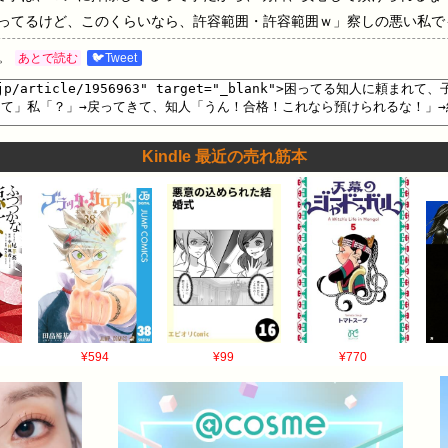
ってるけど、このくらいなら、許容範囲・許容範囲ｗ」察しの悪い私で
チェックしに来たのです。ﾑｶっとしましたが、断って幼子に留守番さ
。
あとで読む
🐦Tweet
留守番させたと、武勇伝の様に語った事があるので）うちの子もその人
すが、次からは断ろうと心に決めました。…
Kindle 最近の売れ筋本
¥594
¥99
¥770