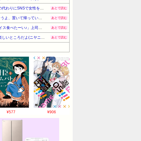
私はなぜか恋愛や友情の中で嫉妬という気持ちが芽生えない人間。夫「別の女性としてみたい」というので、夫の代わりにSNSで女性を募集→後腐れなさそうな女性を選んだつもりが…
あとで読む
【スカッ】赤ちゃん(女児)を連れて里帰り。ウザトメ「嫁子みたいに育ったら困るから、私が育てる」コトメ「そうよ、置いて帰っていいわよ」私「と、いうことは…？」→結果
あとで読む
上司と外回りを終えて公園でアイス食ってたら、通りかかった女子大生風の2人連れの1人「おっじさん、私もアイス食べたーい♪」上司「もっとちゃんと頼みなさい」俺「?!」→結果
あとで読む
彼女「最近仕事が忙しくて～」という彼女と久々デート。車で移動中、彼女「どこ連れてってくれるの？」俺「楽しいところだよ(ニヤニヤ」→間男の家へ連れて行ってやった結果
あとで読む
¥577
¥906