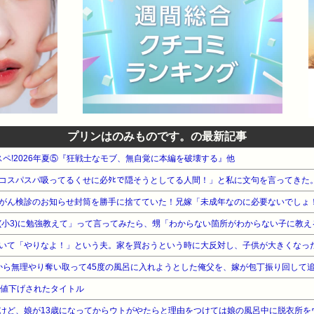
プリンはのみものです。の最新記事
タスペ!2026年夏⑤『狂戦士なモブ、無自覚に本編を破壊する』他
未満に値下げされたタイトル