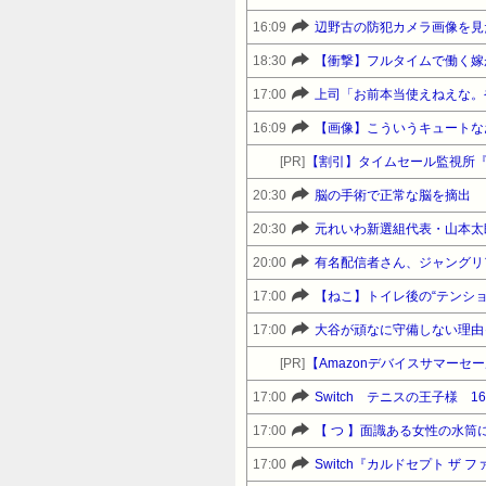
16:09
18:30
【衝撃】フルタイムで働く嫁
17:00
上司「お前本当使えねえな。
16:09
【画像】こういうキュートなお
[PR]
【割引】タイムセール監視所『
20:30
脳の手術で正常な脳を摘出
20:30
元れいわ新選組代表・山本太
20:00
17:00
【ねこ】トイレ後の“テンシ
17:00
大谷が頑なに守備しない理由
[PR]
17:00
Switch テニスの王子様 16
17:00
17:00
Switch『カルドセプト ザ フ