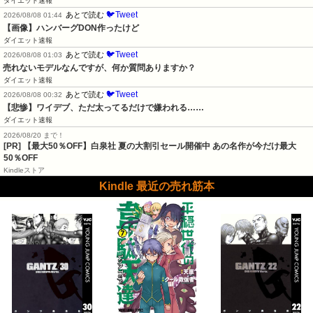
ダイエット速報
🐦Tweet
あとで読む
2026/08/08 01:44
【画像】ハンバーグDON作ったけど
ダイエット速報
🐦Tweet
あとで読む
2026/08/08 01:03
売れないモデルなんですが、何か質問ありますか？
ダイエット速報
🐦Tweet
あとで読む
2026/08/08 00:32
【悲惨】ワイデブ、ただ太ってるだけで嫌われる……
ダイエット速報
2026/08/20 まで！
[PR]
【最大50％OFF】白泉社 夏の大割引セール開催中 あの名作が今だけ最大
50％OFF
Kindleストア
Kindle 最近の売れ筋本