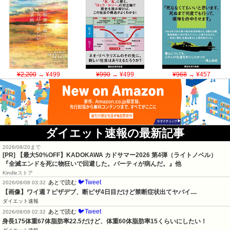
¥2,200
→ ¥499
¥990
→ ¥499
¥968
→ ¥457
ダイエット速報の最新記事
2026/08/20まで
[PR]
【最大50%OFF】KADOKAWA カドサマー2026 第4弾（ライトノベル）
『全滅エンドを死に物狂いで回避した。パーティが病んだ。』他
Kindleストア
🐦Tweet
あとで読む
2026/08/08 03:32
【画像】ワイ週７ピザデブ、断ピザ4日目だけど禁断症状出てヤバイ....
ダイエット速報
🐦Tweet
あとで読む
2026/08/08 02:32
身長175体重67体脂肪率22.5だけど、体重60体脂肪率15くらいにしたい！