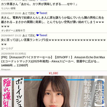
カツ丼屋さん「あかん、カツ丼が美味しすぎる……せや！」
りぷらい速報
🐦Tweet
あとで読む
2026/08/07 23:00
夫さん、電車内で妊婦さんらしき人に席を譲ろうか悩んでいたら隣の男性に先を
越される→まさかの展開に発展し、とんでもない空気が漂い始めてしまうｗｗｗ
ｗｗｗ
オレ的ゲーム速報＠刃
🐦Tweet
あとで読む
2026/08/07 23:22
女に言ってほしい言葉ランキング1位ｗｗｗｗｗｗｗｗｗｗｗｗｗｗｗｗｗｗｗｗ
ｗｗ
はーとログ
2026/08/08 03:30時点
[PR] 【Amazonデバイスサマーセール】【20%OFF！】 Amazon Echo Dot Max
(エコードットマックス)(2025年発売) - Alexaスピーカー、部屋中に広がる…
14980円
→ 11980円
Amazon
¥1,680