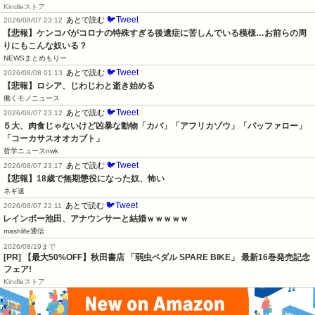
Kindleストア
🐦Tweet
あとで読む
2026/08/07 23:12
【悲報】ケンコバがコロナの特殊すぎる後遺症に苦しんでいる模様…お前らの周
りにもこんな奴いる？
NEWSまとめもりー
🐦Tweet
あとで読む
2026/08/08 01:13
【悲報】ロシア、じわじわと逝き始める
働くモノニュース
🐦Tweet
あとで読む
2026/08/07 23:12
５大、肉食じゃないけど凶暴な動物「カバ」「アフリカゾウ」「バッファロー」
「コーカサスオオカブト」
哲学ニュースnwk
🐦Tweet
あとで読む
2026/08/07 23:17
【悲報】18歳で無期懲役になった奴、怖い
ネギ速
🐦Tweet
あとで読む
2026/08/07 22:11
レインボー池田、アナウンサーと結婚ｗｗｗｗｗ
mashlife通信
2026/08/19まで
[PR] 【最大50%OFF】秋田書店 「弱虫ペダル SPARE BIKE」 最新16巻発売記念
フェア!
Kindleストア