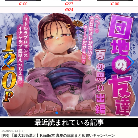
¥100
¥227
¥100
¥924
最近読まれている記事
2026/08/13まで
[PR]
【最大15%還元】Kindle本 真夏の涼読まとめ買いキャンペーン