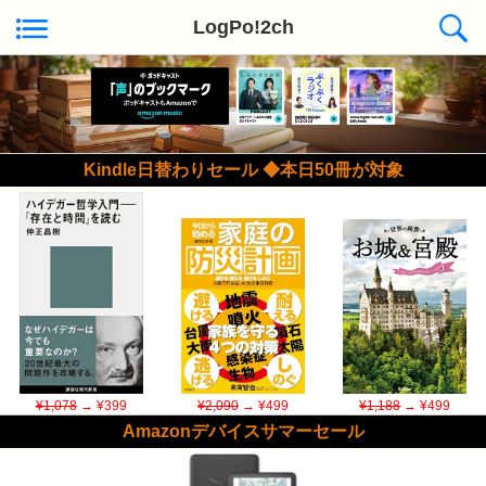
LogPo!2ch
Kindle日替わりセール ◆本日50冊が対象
¥1,078
→ ¥399
¥2,090
→ ¥499
¥1,188
→ ¥499
Amazonデバイスサマーセール