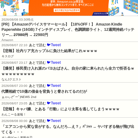
2026/08/08 03:30時点
[PR] 【Amazonデバイスサマーセール】【18%OFF！】 Amazon Kindle
Paperwhite (16GB) 7インチディスプレイ、色調調節ライト、12週間持続バッテ
リー…
27980円
→ 22980円
Amazon
🐦Tweet
あとで読む
2026/08/07 22:10
【悲報】社内リア充カップルに負けた結果がこれｗｗｗｗ
キスログ
🐦Tweet
あとで読む
2026/08/07 23:17
【爆笑】移民受け入れ派のパヨおばさん、自分の家に来られたら全力で拒否るｗ
ｗｗｗｗｗｗｗｗｗ
なんJクエスト
🐦Tweet
あとで読む
2026/08/07 23:00
代襲相続で10億の借金を背負うと脅されてるのだが
ぁゃιぃ(*ﾟーﾟ)NEWS 2nd
🐦Tweet
あとで読む
2026/08/07 23:05
【悲報】キャバ嬢、とある「行動」により太客を逃してしまうｗｗｗｗ
わんこーる速報！
🐦Tweet
あとで読む
2026/08/08 00:00
「エアコンから変な音がする。なんだろ…え？」ﾊﾟｼｬｯ → ヤバすぎる物が飛び出
てくる・・・
オレ的ゲーム速報＠刃