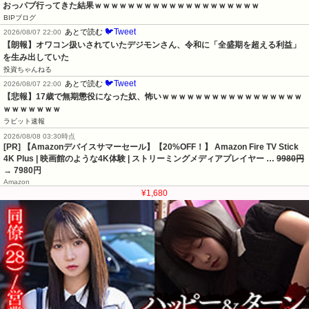
おっパブ行ってきた結果ｗｗｗｗｗｗｗｗｗｗｗｗｗｗｗｗｗｗｗｗ
BIPブログ
🐦Tweet
あとで読む
2026/08/07 22:00
【朗報】オワコン扱いされていたデジモンさん、令和に「全盛期を超える利益」
を生み出していた
投資ちゃんねる
🐦Tweet
あとで読む
2026/08/07 22:00
【悲報】17歳で無期懲役になった奴、怖いｗｗｗｗｗｗｗｗｗｗｗｗｗｗｗｗｗ
ｗｗｗｗｗｗｗ
ラビット速報
2026/08/08 03:30時点
[PR] 【Amazonデバイスサマーセール】【20%OFF！】 Amazon Fire TV Stick
4K Plus | 映画館のような4K体験 | ストリーミングメディアプレイヤー …
9980円
→ 7980円
Amazon
¥1,680