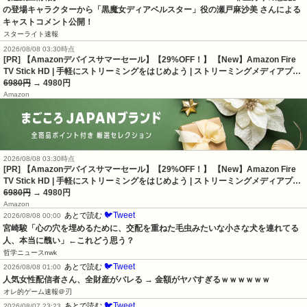
の登場キャラクターから「黒魔女ディアベルスター」役の瀬戸麻沙美 さんによる 
キャストコメント公開！
スターライト速報
2026/08/08 03:30時点
[PR] 【Amazonデバイスサマーセール】【29%OFF！】 【New】Amazon Fire
TV Stick HD | 手軽にストリーミングをはじめよう | ストリーミングメディアプ…
6980円
→ 4980円
Amazon
2026/08/08 03:30時点
[PR] 【Amazonデバイスサマーセール】【29%OFF！】 【New】Amazon Fire
TV Stick HD | 手軽にストリーミングをはじめよう | ストリーミングメディアプ…
6980円
→ 4980円
Amazon
🐦Tweet
あとで読む
2026/08/08 00:00
宮崎駿「心の穴を埋めるために、交配を重ねた毛虫みたいな小さな犬を連れてる
人、本当に醜い」←これどう思う？
哲学ニュースnwk
🐦Tweet
あとで読む
2026/08/08 01:00
人気女性配信者さん、全財産がバレる → 金額がヤバすぎるｗｗｗｗｗｗ
オレ的ゲーム速報＠刃
🐦Tweet
あとで読む
2026/08/07 23:23