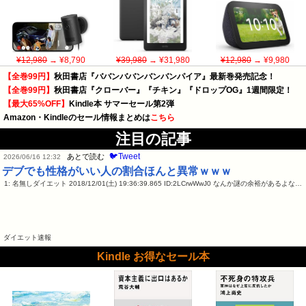
¥12,980
→ ¥8,790
¥39,980
→ ¥31,980
¥12,980
→ ¥9,980
【全巻99円】
秋田書店『ババンババンバンバンパイア』最新巻発売記念！
【全巻99円】
秋田書店『クローバー』『チキン』『ドロップOG』1週間限定！
【最大65%OFF】
Kindle本 サマーセール第2弾
Amazon・Kindleのセール情報まとめは
こちら
注目の記事
🐦Tweet
あとで読む
2026/06/16 12:32
デブでも性格がいい人の割合ほんと異常ｗｗｗ
1: 名無しダイエット 2018/12/01(土) 19:36:39.865 ID:2LCrwWwJ0 なんか謎の余裕があるよな…
ダイエット速報
Kindle お得なセール本