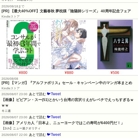
2026/08/18まで
[PR] 【最大40%OFF】文藝春秋 夢枕獏「陰陽師シリーズ」 40周年記念フェア
Kindleストア
¥800
¥880
¥506
2026/08/08
[PR] 【マンガ】『アルファポリス』セール・キャンペーン中のマンガ本まとめ
Kindleストア
🐦Tweet
あとで読む
2026/08/07 23:00
【画像】ビビアン・スー(51)とかいう台湾の宮沢りえがレベチでえっちすぎるｗ
ｗｗ
キニ速
🐦Tweet
あとで読む
2026/08/07 23:00
【画像】アメリカ人「日本よ、ニューヨークではこの寿司が6400円だ！」
【2ch】ニュー速クオリティ
🐦Tweet
あとで読む
2026/08/07 22:00