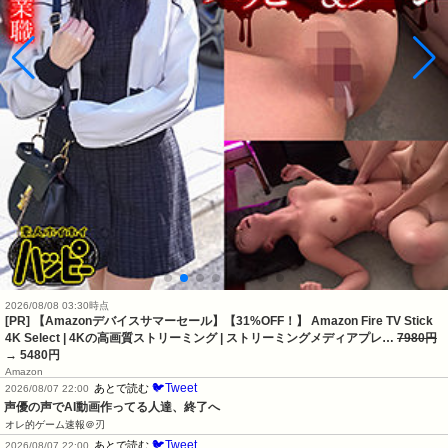
2026/08/08 03:30時点
[PR] 【Amazonデバイスサマーセール】【31%OFF！】 Amazon Fire TV Stick
4K Select | 4Kの高画質ストリーミング | ストリーミングメディアプレ…
7980円
→ 5480円
Amazon
🐦Tweet
あとで読む
2026/08/07 22:00
声優の声でAI動画作ってる人達、終了へ
オレ的ゲーム速報＠刃
🐦Tweet
あとで読む
2026/08/07 22:00