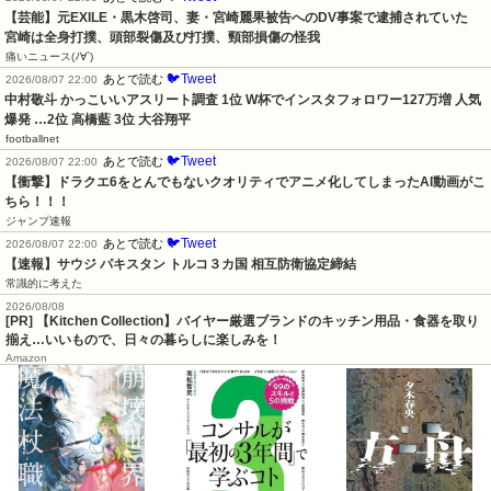
【芸能】元EXILE・黒木啓司、妻・宮崎麗果被告へのDV事案で逮捕されていた　
宮崎は全身打撲、頭部裂傷及び打撲、頸部損傷の怪我
痛いニュース(ﾉ∀`)
🐦Tweet
あとで読む
2026/08/07 22:00
中村敬斗 かっこいいアスリート調査 1位 W杯でインスタフォロワー127万増 人気
爆発 …2位 高橋藍 3位 大谷翔平
footballnet
🐦Tweet
あとで読む
2026/08/07 22:00
【衝撃】ドラクエ6をとんでもないクオリティでアニメ化してしまったAI動画がこ
ちら！！！
ジャンプ速報
🐦Tweet
あとで読む
2026/08/07 22:00
【速報】サウジ パキスタン トルコ３カ国 相互防衛協定締結
常識的に考えた
2026/08/08
[PR] 【Kitchen Collection】バイヤー厳選ブランドのキッチン用品・食器を取り
揃え…いいもので、日々の暮らしに楽しみを！
Amazon