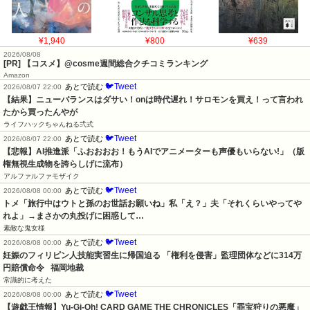
¥1,940
¥800
¥639
2026/08/08
[PR] 【コスメ】@cosme週間総合クチコミランキング
Amazon
🐦Tweet
あとで読む
2026/08/07 22:00
【結果】ニューバランスはダサい！onは時代遅れ！サロモンを買え！って言われ
たから買ったんやが
ライフハックちゃんねる弐式
🐦Tweet
あとで読む
2026/08/07 22:00
【悲報】AI推進派「ふおおおお！もうAIでアニメーターも声優もいらない!」（版
権無視生成物を誇らしげに流布）
アルファルファモザイク
🐦Tweet
あとで読む
2026/08/08 00:00
トメ「旅行中はウトと孫のお世話お願いね」私「え？」夫「それくらいやってや
れよ」→まさかの丸投げに困惑して…
素敵な鬼女様
🐦Tweet
あとで読む
2026/08/08 00:00
妊娠のフィリピン人技能実習生に帰国迫る 「権利を侵害」監理団体などに314万
円賠償命令   福岡地裁
常識的に考えた
🐦Tweet
あとで読む
2026/08/08 00:00
【遊戯王情報】Yu-Gi-Oh! CARD GAME THE CHRONICLES「罪宝狩りの悪魔」