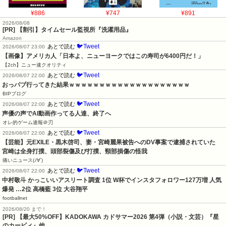
¥886
¥747
¥891
2026/08/08
[PR] 【割引】タイムセール監視所『洗濯用品』
Amazon
🐦Tweet
あとで読む
2026/08/07 23:00
【画像】アメリカ人「日本よ、ニューヨークではこの寿司が6400円だ！」
【2ch】ニュー速クオリティ
🐦Tweet
あとで読む
2026/08/07 22:00
おっパブ行ってきた結果ｗｗｗｗｗｗｗｗｗｗｗｗｗｗｗｗｗｗｗｗ
BIPブログ
🐦Tweet
あとで読む
2026/08/07 22:00
声優の声でAI動画作ってる人達、終了へ
オレ的ゲーム速報＠刃
🐦Tweet
あとで読む
2026/08/07 22:00
【芸能】元EXILE・黒木啓司、妻・宮崎麗果被告へのDV事案で逮捕されていた　
宮崎は全身打撲、頭部裂傷及び打撲、頸部損傷の怪我
痛いニュース(ﾉ∀`)
🐦Tweet
あとで読む
2026/08/07 22:00
中村敬斗 かっこいいアスリート調査 1位 W杯でインスタフォロワー127万増 人気
爆発 …2位 高橋藍 3位 大谷翔平
footballnet
2026/08/20 まで！
[PR]
【最大50%OFF】KADOKAWA カドサマー2026 第4弾（小説・文芸）『星
のカービィ』他