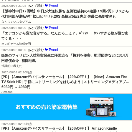
🐦Tweet
あとで読む
2026/08/07 21:08
【阪神対中日17回戦】中日が大逆転勝ち 交流戦後初の4連勝！9回2死ドリスから
代打阿部が逆転V打 松山ヒヤリも20S 髙橋宏5回2失点 佐藤に先制被弾も
なんじぇいスタジアム
🐦Tweet
あとで読む
2026/08/08 00:00
「エアコンから変な音がする。なんだろ…え？」ﾊﾟｼｬｯ → ヤバすぎる物が飛び出
てくる・・・
オレ的ゲーム速報＠刃
🐦Tweet
あとで読む
2026/08/08 00:00
妊娠のフィリピン人技能実習生に帰国迫る 「権利を侵害」監理団体などに314万
円賠償命令   福岡地裁
常識的に考えた
2026/08/08 02:30時点
[PR] 【Amazonデバイスサマーセール】【29%OFF！】 【New】Amazon Fire
TV Stick HD | 手軽にストリーミングをはじめよう | ストリーミングメディアプ…
6980円
→ 4980円
Amazon
2026/08/08 02:30時点
[PR] 【Amazonデバイスサマーセール】【20%OFF！】 Amazon Kindle