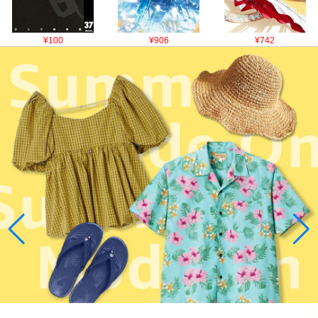
¥100
¥906
¥742