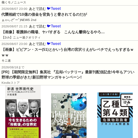
働くモノニュース
🐦Tweet
あとで読む
2026/08/07 23:00
代襲相続で10億の借金を背負うと脅されてるのだが
ぁゃιぃ(*ﾟーﾟ)NEWS 2nd
🐦Tweet
あとで読む
2026/08/07 21:15
【画像】看護師の職場、ヤバすぎる　こんなん鬱病なるやろ…
【2ch】ニュー速クオリティ
🐦Tweet
あとで読む
2026/08/07 23:00
【画像】ビビアン・スー(51)とかいう台湾の宮沢りえがレベチでえっちすぎるｗ
ｗｗ
キニ速
2026/08/18まで
[PR] 【期間限定無料】集英社 『忘却バッテリー』最新刊配信記念!今年もアツい
野球の季節がきた!新旧野球マンガキャンペーン!
Kindleストア