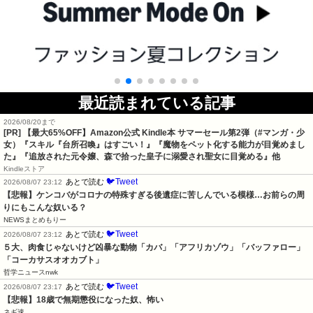
最近読まれている記事
2026/08/20まで
[PR]
【最大65%OFF】Amazon公式 Kindle本 サマーセール第2弾（#マンガ・少
女）『スキル『台所召喚』はすごい！』『魔物をペット化する能力が目覚めまし
た』『追放された元令嬢、森で拾った皇子に溺愛され聖女に目覚める』他
Kindleストア
🐦Tweet
あとで読む
2026/08/07 23:12
【悲報】ケンコバがコロナの特殊すぎる後遺症に苦しんでいる模様…お前らの周
りにもこんな奴いる？
NEWSまとめもりー
🐦Tweet
あとで読む
2026/08/07 23:12
５大、肉食じゃないけど凶暴な動物「カバ」「アフリカゾウ」「バッファロー」
「コーカサスオオカブト」
哲学ニュースnwk
🐦Tweet
あとで読む
2026/08/07 23:17
【悲報】18歳で無期懲役になった奴、怖い
ネギ速