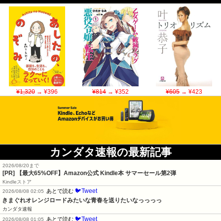
¥1,320
→ ¥396
¥814
→ ¥352
¥605
→ ¥423
カンダタ速報の最新記事
2026/08/20まで
[PR]
【最大65%OFF】Amazon公式 Kindle本 サマーセール第2弾
Kindleストア
🐦Tweet
あとで読む
2026/08/08 02:05
きまぐれオレンジロードみたいな青春を送りたいなっっっっ
カンダタ速報
🐦Tweet
あとで読む
2026/08/08 01:05