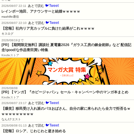
🐦Tweet
あとで読む
2026/08/07 22:11
レインボー池田、アナウンサーと結婚ｗｗｗｗｗ
mashlife通信
🐦Tweet
あとで読む
2026/08/07 22:10
【悲報】社内リア充カップルに負けた結果がこれｗｗｗｗ
キスログ
2026/08/19まで
[PR] 【期間限定無料】講談社 夏電書2026『ガラス工房の錬金術師』など 配信記
念!good!な作品青田買い特集
Kindleストア
2026/08/08
[PR] 【マンガ】『ホビージャパン』セール・キャンペーン中のマンガ本まとめ
Kindleストア
🐦Tweet
あとで読む
2026/08/07 23:17
【爆笑】移民受け入れ派のパヨおばさん、自分の家に来られたら全力で拒否るｗ
ｗｗｗｗｗｗｗｗｗ
なんJクエスト
🐦Tweet
あとで読む
2026/08/08 01:13
【悲報】ロシア、じわじわと逝き始める