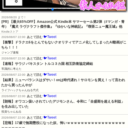
2026/08/20 まで！
[PR]
【最大65%OFF】Amazon公式 Kindle本 サマーセール第2弾（#マンガ・青
年）『魔犬 ラヴクラフト傑作集』『ゆかいな神統記』『喫茶ニュー魔王城』他
Kindleストア
🐦Tweet
あとで読む
2026/08/07 22:00
【衝撃】ドラクエ6をとんでもないクオリティでアニメ化してしまったAI動画がこ
ちら！！！
ジャンプ速報
🐦Tweet
あとで読む
2026/08/07 22:00
【速報】サウジ パキスタン トルコ３カ国 相互防衛協定締結
常識的に考えた
🐦Tweet
あとで読む
2026/08/07 22:00
【結果】ニューバランスはダサい！onは時代遅れ！サロモンを買え！って言われ
たから買ったんやが
ライフハックちゃんねる弐式
🐦Tweet
あとで読む
2026/08/07 22:00
【朗報】オワコン扱いされていたデジモンさん、令和に「全盛期を超える利益」
を生み出していた
投資ちゃんねる
🐦Tweet
あとで読む
2026/08/07 22:00
【悲報】17歳で無期懲役になった奴、怖いｗｗｗｗｗｗｗｗｗｗｗｗｗｗｗｗｗ
ｗｗｗｗｗｗｗ