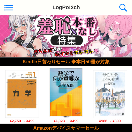
LogPo!2ch
Kindle日替わりセール ◆本日50冊が対象
¥2,750
→ ¥499
¥1,023
→ ¥499
¥968
→ ¥399
Amazonデバイスサマーセール