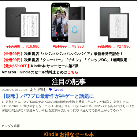
¥19,980
→ ¥16,980
¥14,980
→ ¥8,980
¥32,980
→ ¥27,980
【全巻99円】
秋田書店『ババンババンバンバンパイア』最新巻発売記念！
【全巻99円】
秋田書店『クローバー』『チキン』『ドロップOG』1週間限定！
【最大65%OFF】
Kindle本 サマーセール第2弾
Amazon・Kindleのセール情報まとめは
こちら
注目の記事
🐦Tweet
あとで読む
2026/06/16 12:05
【朗報】パワプロ最新作が神ゲーと話題に
1: 名無しさん .ID:yTKwxZHA0 KONAMIは前作の失敗を反省したみたいやね🤗 2: 名無しさん
ID:3Sqm60LI0 遊びやすくなってる 4: 名無しさん .ID:yTKwxZHA0 >>2 バグもあるにはあるけど
深刻なのは少なく快適みたいやね 配信勢も楽しそうにやり込んでて盛り上がってるわ 3…
カンダタ速報
Kindle お得なセール本