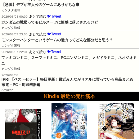
【急募】デブが主人公のゲームにありがちな事
カンダタ速報
🐦Tweet
あとで読む
2026/08/08 00:00
ガンダムの戦艦ってモビルスーツに簡単に落とされるけど
カンダタ速報
🐦Tweet
あとで読む
2026/08/07 23:00
モンスターハンターというゲームの魅力ってどんな部分だと思う？
カンダタ速報
🐦Tweet
あとで読む
2026/08/07 22:31
ファミコンミニ、スーファミミニ、PCエンジンミニ、メガドラミニ、ネオジオミ
ニ
カンダタ速報
2026/08/08
[PR] 【ベストセラー】毎日更新！最近みんながリアルに買っている商品まとめ
家電・PC・周辺機器編
Amazon
Kindle 最近の売れ筋本