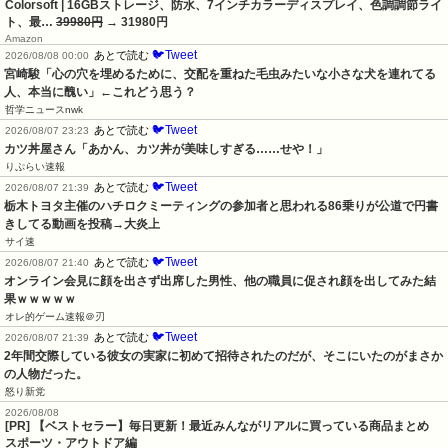
Colorsoft | 16GBストレージ、防水、7インチカラーディスプレイ、色調調節ライ
ト、最…
39980円
→ 31980円
Amazon
🐦Tweet
あとで読む
2026/08/08 00:00
宮崎駿「心の穴を埋めるために、交配を重ねた毛虫みたいな小さな犬を連れてる
人、本当に醜い」←これどう思う？
哲学ニュースnwk
🐦Tweet
あとで読む
2026/08/07 23:23
カツ丼屋さん「あかん、カツ丼が美味しすぎる……せや！」
りぷらい速報
🐦Tweet
あとで読む
2026/08/07 21:39
栃木トヨタ主催のハチロクミーティングの参加者と思われる86乗りが公道で円書
きしてる動画を投稿→大炎上
サイ速
🐦Tweet
あとで読む
2026/08/07 21:40
オンライン会見に顔を出さず出席した男性、他の職員に促され顔を出してみた結
果ｗｗｗｗｗ
オレ的ゲーム速報＠刃
🐦Tweet
あとで読む
2026/08/07 21:39
2年間交際している彼女の実家に初めて招待されたのだが、そこにいたのがまさか
の人物だった。
怒り新党
2026/08/08
[PR] 【ベストセラー】毎日更新！最近みんながリアルに買っている商品まとめ
スポーツ・アウトドア編