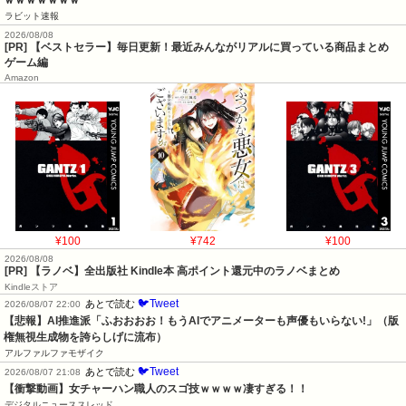
ラビット速報
2026/08/08
[PR] 【ベストセラー】毎日更新！最近みんながリアルに買っている商品まとめ
ゲーム編
Amazon
¥100
¥742
¥100
2026/08/08
[PR] 【ラノベ】全出版社 Kindle本 高ポイント還元中のラノベまとめ
Kindleストア
🐦Tweet
あとで読む
2026/08/07 22:00
【悲報】AI推進派「ふおおおお！もうAIでアニメーターも声優もいらない!」（版
権無視生成物を誇らしげに流布）
アルファルファモザイク
🐦Tweet
あとで読む
2026/08/07 21:08
【衝撃動画】女チャーハン職人のスゴ技ｗｗｗｗ凄すぎる！！
デジタルニューススレッド