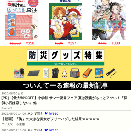
¥1,650
→ ¥358
¥594
→ ¥297
¥770
→ ¥380
ついんてーる速報の最新記事
2026/08/20まで
[PR]
【最大50%OFF】小学館 サマー読書フェア 夏は読書がもっとアツい！『探
偵小石は恋しない』他
Kindleストア
🐦Tweet
あとで読む
2026/08/09 14:00
【動画】『胸』の大きな美女がフリーハグした結果ｗｗｗｗｗ
ついんてーる速報
🐦Tweet
あとで読む
2026/08/09 13:00