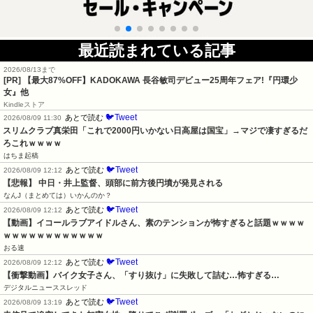
最近読まれている記事
2026/08/13まで
[PR] 【最大87%OFF】KADOKAWA 長谷敏司デビュー25周年フェア!『円環少
女』他
Kindleストア
🐦Tweet
あとで読む
2026/08/09 11:30
スリムクラブ真栄田「これで2000円いかない日高屋は国宝」→マジで凄すぎるだ
ろこれｗｗｗｗ
はちま起稿
🐦Tweet
あとで読む
2026/08/09 12:12
【悲報】 中日・井上監督、頭部に前方後円墳が発見される
なんJ（まとめては）いかんのか？
🐦Tweet
あとで読む
2026/08/09 12:12
【動画】イコールラブアイドルさん、素のテンションが怖すぎると話題ｗｗｗｗ
ｗｗｗｗｗｗｗｗｗｗｗｗ
おる速
🐦Tweet
あとで読む
2026/08/09 12:12
【衝撃動画】バイク女子さん、「すり抜け」に失敗して詰む…怖すぎる…
デジタルニューススレッド
🐦Tweet
あとで読む
2026/08/09 13:19