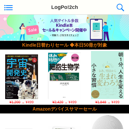
LogPo!2ch
Kindle日替わりセール ◆本日50冊が対象
¥1,200
→ ¥499
¥2,420
→ ¥499
¥1,848
→ ¥499
Amazonデバイスサマーセール