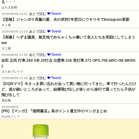
る・・・
はちま起稿
🐦Tweet
あとで読む
2026/08/09 14:02
【悲報】ジャンポケ斉藤の妻、夫の求刑7年翌日にウキウキでInstagram更新
キニ速
🐦Tweet
あとで読む
2026/08/09 13:20
【画像】へずま議員、被災地でめちゃくちゃ働いて老人たちを笑顔にしてしまう
ww
キニ速
🐦Tweet
あとで読む
2026/08/09 12:39
吉田 正尚 打率.260 4本 20打点 出塁率.336 長打率.372 OPS.708 wRC+98 WAR0.
1
まとめブレイド
🐦Tweet
あとで読む
2026/08/09 12:39
【DQNママ】今さっき買い忘れがあって買い物に行ってきた。車で行ったんだけ
ど、道が細いところがあって、結構飛び出しが多いから徐行で通ってたら子供が
飛び出して
鬼女梅
2026/08/09
[PR] 【マンガ】『徳間書店』高ポイント還元中のマンガまとめ
Kindleストア