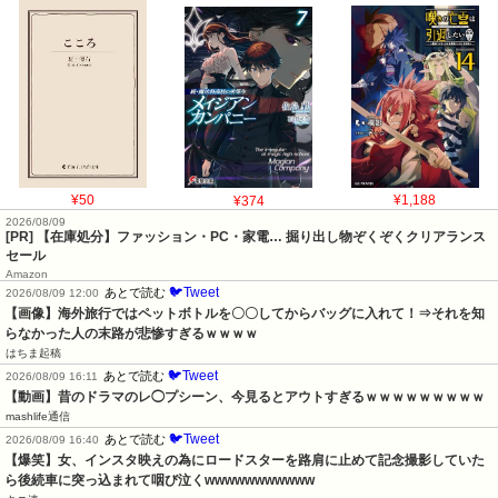
¥50
¥374
¥1,188
2026/08/09
[PR] 【在庫処分】ファッション・PC・家電… 掘り出し物ぞくぞくクリアランス
セール
Amazon
🐦Tweet
あとで読む
2026/08/09 12:00
【画像】海外旅行ではペットボトルを〇〇してからバッグに入れて！⇒それを知
らなかった人の末路が悲惨すぎるｗｗｗｗ
はちま起稿
🐦Tweet
あとで読む
2026/08/09 16:11
【動画】昔のドラマのレ◯プシーン、今見るとアウトすぎるｗｗｗｗｗｗｗｗｗ
mashlife通信
🐦Tweet
あとで読む
2026/08/09 16:40
【爆笑】女、インスタ映えの為にロードスターを路肩に止めて記念撮影していた
ら後続車に突っ込まれて咽び泣くwwwwwwwwwww