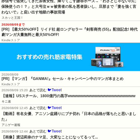
赤信号で追突してきた加害女性、降りてこず謝罪ポーズ→「わざとじゃないのに
保険使うの！？」と大号泣ｗｗ被害者の私を悪者扱いし、旦那まで「妻を強く言
わないで」と庇い出す地獄の事故現場
スカッと王国！
2026/08/09まで
[PR] 【最大50%OFF】リイド社 超ロングセラー『剣客商売 (55)』配信記念! 時代
劇マンガ大量無料と最大50%OFF!
Kindleストア
2026/08/09
[PR] 【マンガ】『GANMA!』セール・キャンペーン中のマンガ本まとめ
Kindleストア
🐦Tweet
あとで読む
2026/08/09 15:20
【速報】USスチール、1800億円の黒字wwwwwwwwwwwwwwwwwwwwwwww
キニ速
🐦Tweet
あとで読む
2026/08/09 12:45
【動画】有名女優、アニソン盆踊りにブチ切れ「日本の品格が落ちたと思いまし
た」
アニゲー速報
🐦Tweet
あとで読む
2026/08/09 12:44
【画像】渡辺莉奈のナマ足、大変なことになってるって...