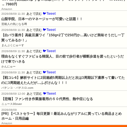
→ 7980円
Amazon
🐦Tweet
あとで読む
2026/08/09 11:30
山梨学院、日本一のマネージャーが可愛いと話題！！
芸能人の気になる噂
🐦Tweet
あとで読む
2026/08/09 11:30
【白バラ案件】高級豆腐ワイ「150g×2丁で250円か…高いけど美味そうだし一丁
買ってみるか！」
まんぷくにゅーす
🐦Tweet
あとで読む
2026/08/09 11:30
理由もなくすぐファビョる韓国人、目の前で歩行者が横断歩道を渡ったというだ
けで車でハネる
かんにゅー
🐦Tweet
あとで読む
2026/08/09 11:30
【戦コレ6】解析サイトに2回連続5周期以上だと次は3周期以下濃厚って書いてた
のに3周期超えたんだが…ふざけんな！！！
パチンコ・パチスロ.com
🐦Tweet
あとで読む
2026/08/09 12:00
【悲報】ファン付き作業服着用の５０代男性、熱中症になる
ニュース30over
2026/08/09
[PR] 【ベストセラー】毎日更新！最近みんながリアルに買っている商品まとめ
ホーム・日用品編
Amazon