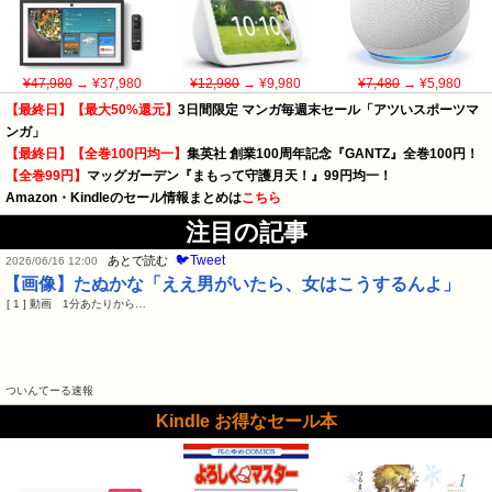
¥47,980
→ ¥37,980
¥12,980
→ ¥9,980
¥7,480
→ ¥5,980
【最終日】【最大50%還元】
3日間限定 マンガ毎週末セール「アツいスポーツマ
ンガ」
【最終日】【全巻100円均一】
集英社 創業100周年記念『GANTZ』全巻100円！
【全巻99円】
マッグガーデン『まもって守護月天！』99円均一！
Amazon・Kindleのセール情報まとめは
こちら
注目の記事
🐦Tweet
あとで読む
2026/06/16 12:00
【画像】たぬかな「ええ男がいたら、女はこうするんよ」
[ 1 ] 動画 1分あたりから…
ついんてーる速報
Kindle お得なセール本