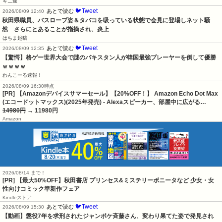
キニ速
🐦Tweet
あとで読む
2026/08/09 12:40
秋田県職員、バスローブ姿＆タバコを吸っている状態で会見に登場しネット騒
然　さらにとあることが指摘され、炎上
はちま起稿
🐦Tweet
あとで読む
2026/08/09 12:35
【驚愕】格ゲー世界大会で謎のパキスタン人が韓国最強プレーヤーを倒して優勝
ｗｗｗｗ
わんこーる速報！
2026/08/09 16:30時点
[PR] 【Amazonデバイスサマーセール】【20%OFF！】 Amazon Echo Dot Max
(エコードットマックス)(2025年発売) - Alexaスピーカー、部屋中に広がる…
14980円
→ 11980円
Amazon
2026/08/14 まで！
[PR] 【最大50%OFF】秋田書店 プリンセス&ミステリーボニータなど 少女・女
性向けコミック準新作フェア
Kindleストア
🐦Tweet
あとで読む
2026/08/09 15:30
【動画】懲役7年を求刑されたジャンポケ斉藤さん、変わり果てた姿で発見され