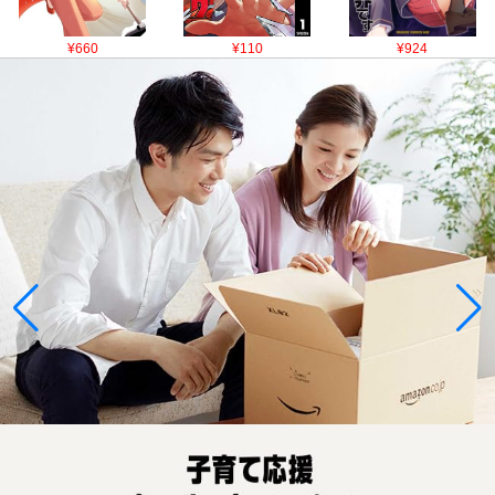
¥660
¥110
¥924