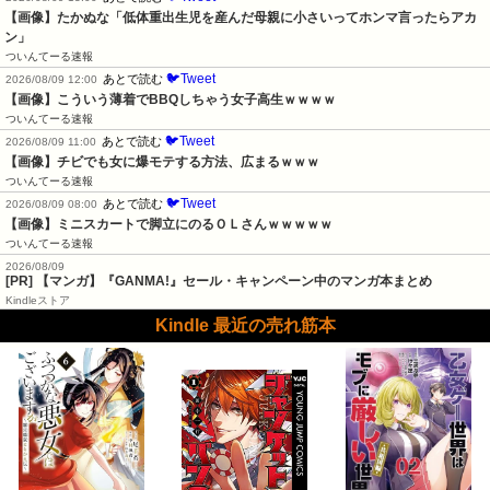
【画像】たかぬな「低体重出生児を産んだ母親に小さいってホンマ言ったらアカ
ン」
ついんてーる速報
🐦Tweet
あとで読む
2026/08/09 12:00
【画像】こういう薄着でBBQしちゃう女子高生ｗｗｗｗ
ついんてーる速報
🐦Tweet
あとで読む
2026/08/09 11:00
【画像】チビでも女に爆モテする方法、広まるｗｗｗ
ついんてーる速報
🐦Tweet
あとで読む
2026/08/09 08:00
【画像】ミニスカートで脚立にのるＯＬさんｗｗｗｗｗ
ついんてーる速報
2026/08/09
[PR] 【マンガ】『GANMA!』セール・キャンペーン中のマンガ本まとめ
Kindleストア
Kindle 最近の売れ筋本