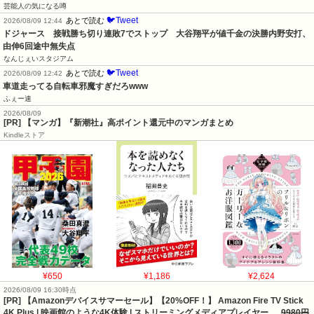
芸能人の気になる噂
🐦Tweet
あとで読む
2026/08/09 12:44
ドジャース　接戦勝ち切り連敗7でストップ　大谷翔平が値千金の決勝内野安打、
由伸6回途中無失点
なんじぇいスタジアム
🐦Tweet
あとで読む
2026/08/09 12:42
車道走ってる自転車邪魔すぎだろwww
ふぇー速
2026/08/09
[PR] 【マンガ】『新潮社』高ポイント還元中のマンガまとめ
Kindleストア
¥650
¥1,186
¥2,624
2026/08/09 16:30時点
[PR] 【Amazonデバイスサマーセール】【20%OFF！】 Amazon Fire TV Stick
4K Plus | 映画館のような4K体験 | ストリーミングメディアプレイヤー …
9980円