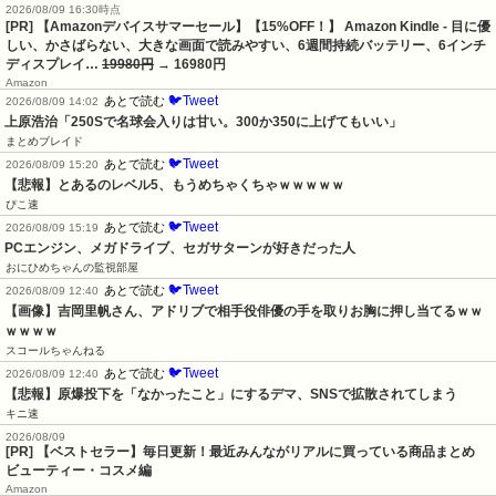
2026/08/09 16:30時点
[PR] 【Amazonデバイスサマーセール】【15%OFF！】 Amazon Kindle - 目に優
しい、かさばらない、大きな画面で読みやすい、6週間持続バッテリー、6インチ
ディスプレイ…
19980円
→ 16980円
Amazon
🐦Tweet
あとで読む
2026/08/09 14:02
上原浩治「250Sで名球会入りは甘い。300か350に上げてもいい」
まとめブレイド
🐦Tweet
あとで読む
2026/08/09 15:20
【悲報】とあるのレベル5、もうめちゃくちゃｗｗｗｗｗ
ぴこ速
🐦Tweet
あとで読む
2026/08/09 15:19
PCエンジン、メガドライブ、セガサターンが好きだった人
おにひめちゃんの監視部屋
🐦Tweet
あとで読む
2026/08/09 12:40
【画像】吉岡里帆さん、アドリブで相手役俳優の手を取りお胸に押し当てるｗｗ
ｗｗｗｗ
スコールちゃんねる
🐦Tweet
あとで読む
2026/08/09 12:40
【悲報】原爆投下を「なかったこと」にするデマ、SNSで拡散されてしまう
キニ速
2026/08/09
[PR] 【ベストセラー】毎日更新！最近みんながリアルに買っている商品まとめ
ビューティー・コスメ編
Amazon