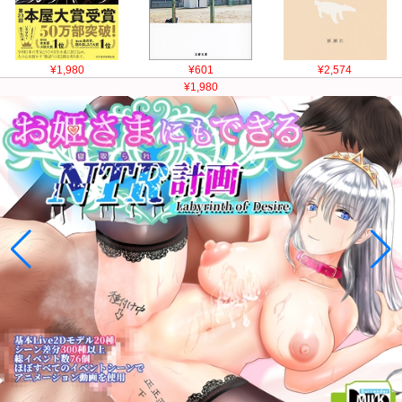
¥1,980
¥601
¥2,574
¥1,980