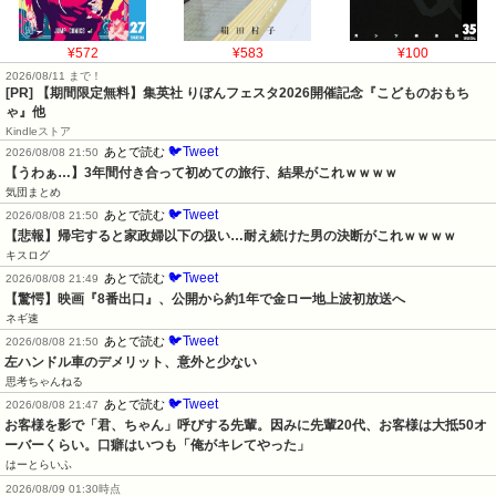
¥572
¥583
¥100
2026/08/11 まで！
[PR] 【期間限定無料】集英社 りぼんフェスタ2026開催記念『こどものおもち
ゃ』他
Kindleストア
🐦Tweet
あとで読む
2026/08/08 21:50
【うわぁ…】3年間付き合って初めての旅行、結果がこれｗｗｗｗ
気団まとめ
🐦Tweet
あとで読む
2026/08/08 21:50
【悲報】帰宅すると家政婦以下の扱い…耐え続けた男の決断がこれｗｗｗｗ
キスログ
🐦Tweet
あとで読む
2026/08/08 21:49
【驚愕】映画『8番出口』、公開から約1年で金ロー地上波初放送へ
ネギ速
🐦Tweet
あとで読む
2026/08/08 21:50
左ハンドル車のデメリット、意外と少ない
思考ちゃんねる
🐦Tweet
あとで読む
2026/08/08 21:47
お客様を影で「君、ちゃん」呼びする先輩。因みに先輩20代、お客様は大抵50オ
ーバーくらい。口癖はいつも「俺がキレてやった」
はーとらいふ
2026/08/09 01:30時点