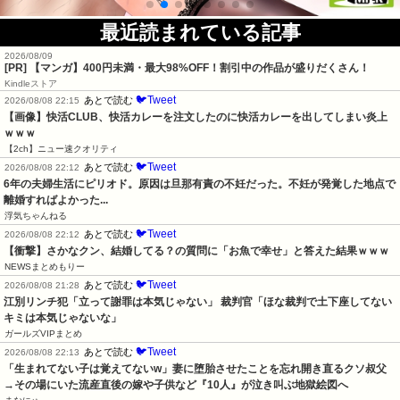
最近読まれている記事
2026/08/09
[PR] 【マンガ】400円未満・最大98%OFF！割引中の作品が盛りだくさん！
Kindleストア
🐦Tweet
あとで読む
2026/08/08 22:15
【画像】快活CLUB、快活カレーを注文したのに快活カレーを出してしまい炎上
ｗｗｗ
【2ch】ニュー速クオリティ
🐦Tweet
あとで読む
2026/08/08 22:12
6年の夫婦生活にピリオド。原因は旦那有責の不妊だった。不妊が発覚した地点で
離婚すればよかった...
浮気ちゃんねる
🐦Tweet
あとで読む
2026/08/08 22:12
【衝撃】さかなクン、結婚してる？の質問に「お魚で幸せ」と答えた結果ｗｗｗ
NEWSまとめもりー
🐦Tweet
あとで読む
2026/08/08 21:28
江別リンチ犯「立って謝罪は本気じゃない」 裁判官「ほな裁判で土下座してない
キミは本気じゃないな」
ガールズVIPまとめ
🐦Tweet
あとで読む
2026/08/08 22:13
「生まれてない子は覚えてないw」妻に堕胎させたことを忘れ開き直るクソ叔父
→その場にいた流産直後の嫁や子供など『10人』が泣き叫ぶ地獄絵図へ