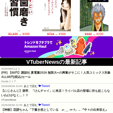
¥1,430
→ ¥499
¥734
→ ¥366
¥440
→ ¥200
VTuberNewsの最新記事
2026/08/21まで
[PR]
【88円】講談社 夏電書2026 無限大∞の興奮がそこに！人気コミックス対象
ALL88円(税込)セール
Kindleストア
🐦Tweet
あとで読む
2026/08/08 23:00
【にじさんじ】酒寄、「けんチャイ」に来店！ライバル店の登場に何も起こらな
いわけがなく…！？
VTuberNews
🐦Tweet
あとで読む
2026/08/08 22:00
【神椿】花譜ちゃん「下書き然としている　ᯠ_ ̫ _ᯄ Ⳋ」←『中々の出来栄え』