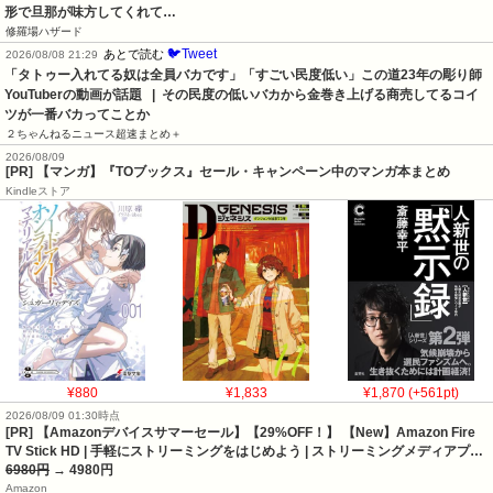
形で旦那が味方してくれて…
修羅場ハザード
🐦Tweet
あとで読む
2026/08/08 21:29
「タトゥー入れてる奴は全員バカです」「すごい民度低い」この道23年の彫り師
YouTuberの動画が話題   |  その民度の低いバカから金巻き上げる商売してるコイ
ツが一番バカってことか
２ちゃんねるニュース超速まとめ＋
2026/08/09
[PR] 【マンガ】『TOブックス』セール・キャンペーン中のマンガ本まとめ
Kindleストア
¥880
¥1,833
¥1,870 (+561pt)
2026/08/09 01:30時点
[PR] 【Amazonデバイスサマーセール】【29%OFF！】 【New】Amazon Fire
TV Stick HD | 手軽にストリーミングをはじめよう | ストリーミングメディアプ…
6980円
→ 4980円
Amazon