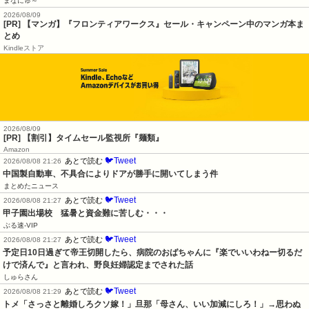
まなにゅ～
2026/08/09
[PR] 【マンガ】『フロンティアワークス』セール・キャンペーン中のマンガ本ま
とめ
Kindleストア
2026/08/09
[PR] 【割引】タイムセール監視所『麺類』
Amazon
🐦Tweet
あとで読む
2026/08/08 21:26
中国製自動車、不具合によりドアが勝手に開いてしまう件
まとめたニュース
🐦Tweet
あとで読む
2026/08/08 21:27
甲子園出場校　猛暑と資金難に苦しむ・・・
ぶる速-VIP
🐦Tweet
あとで読む
2026/08/08 21:27
予定日10日過ぎて帝王切開したら、病院のおばちゃんに『楽でいいわねー切るだ
けで済んで』と言われ、野良妊婦認定までされた話
しゅらさん
🐦Tweet
あとで読む
2026/08/08 21:29
トメ「さっさと離婚しろクソ嫁！」旦那「母さん、いい加減にしろ！」→思わぬ