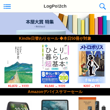
LogPo!2ch
Kindle日替わりセール ◆本日50冊が対象
¥1,870
→ ¥499
¥1,540
→ ¥499
¥297
→ ¥99
Amazonデバイスサマーセール