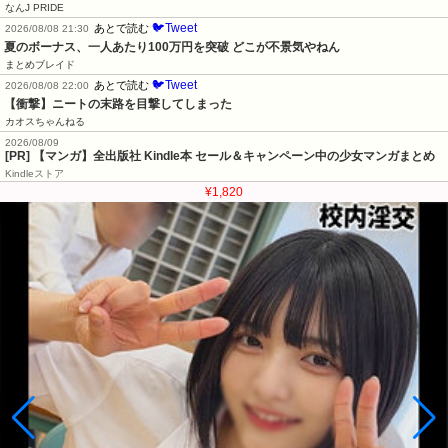
なんJ PRIDE
🐦Tweet
あとで読む
2026/08/08 21:30
夏のボーナス、一人あたり100万円を突破 どこが不景気やねん
まとめブレイド
🐦Tweet
あとで読む
2026/08/08 22:00
【衝撃】ニートの末路を目撃してしまった
カオスちゃんねる
2026/08/09
[PR] 【マンガ】全出版社 Kindle本 セール＆キャンペーン中の少女マンガまとめ
Kindleストア
¥1,820