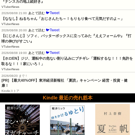
『ナンスカの地上絵好き』
VTuberNews
🐦Tweet
あとで読む
2026/08/08 21:00
【ななし】ねるちゃん「おじさんたち～！もりもり食べて元気だすのよ～」
VTuberNews
🐦Tweet
あとで読む
2026/08/08 20:00
【にじさんじ】ソフィ、バッターボックスに立ってみた『ええフォームや』『打
球の伸びがすごい』
VTuberNews
🐦Tweet
あとで読む
2026/08/08 19:00
【ホロEN】ジジ、運転中の危ない割り込みにブチギレ「運転するな！！！免許を
取るな！！！家にいろ！」
VTuberNews
2026/08/20 まで！
[PR]
【最大40%OFF】東洋経済新報社 「夏読」キャンペーン 経営・投資・健
康！
Kindleストア
Kindle 最近の売れ筋本