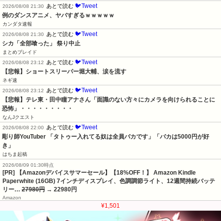
🐦Tweet
あとで読む
2026/08/08 21:30
例のダンスアニメ、ヤバすぎるｗｗｗｗｗ
カンダタ速報
🐦Tweet
あとで読む
2026/08/08 21:30
シカ「全部喰った」 祭り中止
まとめブレイド
🐦Tweet
あとで読む
2026/08/08 23:12
【悲報】ショートスリーパー堀大輔、涙を流す
ネギ速
🐦Tweet
あとで読む
2026/08/08 23:12
【悲報】テレ東・田中瞳アナさん「面識のない方々にカメラを向けられることに
恐怖」・・・・・・・・・
なんJクエスト
🐦Tweet
あとで読む
2026/08/08 22:00
彫り師YouTuber 「タトゥー入れてる奴は全員バカです」「バカは5000円が好
き」
はちま起稿
2026/08/09 01:30時点
[PR] 【Amazonデバイスサマーセール】【18%OFF！】 Amazon Kindle
Paperwhite (16GB) 7インチディスプレイ、色調調節ライト、12週間持続バッテ
リー…
27980円
→ 22980円
Amazon
¥1,501