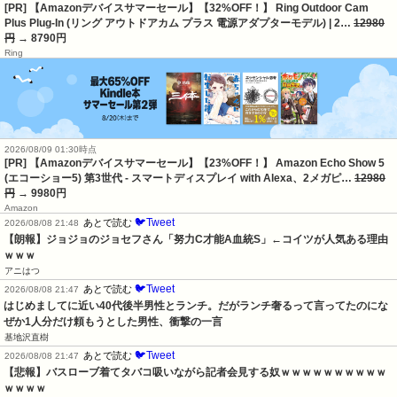
[PR] 【Amazonデバイスサマーセール】【32%OFF！】 Ring Outdoor Cam
Plus Plug-In (リング アウトドアカム プラス 電源アダプターモデル) | 2…
12980
円
→ 8790円
Ring
2026/08/09 01:30時点
[PR] 【Amazonデバイスサマーセール】【23%OFF！】 Amazon Echo Show 5
(エコーショー5) 第3世代 - スマートディスプレイ with Alexa、2メガピ…
12980
円
→ 9980円
Amazon
🐦Tweet
あとで読む
2026/08/08 21:48
【朗報】ジョジョのジョセフさん「努力C才能A血統S」←コイツが人気ある理由
ｗｗｗ
アニはつ
🐦Tweet
あとで読む
2026/08/08 21:47
はじめましてに近い40代後半男性とランチ。だがランチ奢るって言ってたのにな
ぜか1人分だけ頼もうとした男性、衝撃の一言
基地沢直樹
🐦Tweet
あとで読む
2026/08/08 21:47
【悲報】バスローブ着てタバコ吸いながら記者会見する奴ｗｗｗｗｗｗｗｗｗｗ
ｗｗｗｗ