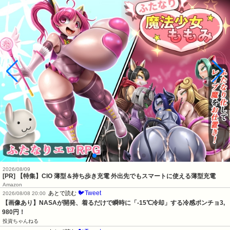
2026/08/09
[PR] 【特集】CIO 薄型＆持ち歩き充電 外出先でもスマートに使える薄型充電
Amazon
🐦Tweet
あとで読む
2026/08/08 20:00
【画像あり】NASAが開発、着るだけで瞬時に「-15℃冷却」する冷感ポンチョ3,
980円！
投資ちゃんねる