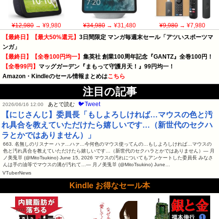
¥12,980
→ ¥9,980
¥34,980
→ ¥31,480
¥9,980
→ ¥7,980
【最終日】【最大50%還元】
3日間限定 マンガ毎週末セール「アツいスポーツマ
ンガ」
【最終日】【全巻100円均一】
集英社 創業100周年記念『GANTZ』全巻100円！
【全巻99円】
マッグガーデン『まもって守護月天！』99円均一！
Amazon・Kindleのセール情報まとめは
こちら
注目の記事
🐦Tweet
あとで読む
2026/06/16 12:00
【にじさんじ】委員長「もしよろしければ…マウスの色と汚
れ具合を教えていただけたら嬉しいです…（新世代のセクハ
ラとかではありません）」
663. 名無しのリスナー ハァ…ハァ…今何色のマウス使ってんの…もしよろしければ…マウスの
色と汚れ具合を教えていただけたら嬉しいです…（新世代のセクハラとかではありません）— 月
ノ美兎🐰 (@MitoTsukino) June 15, 2026 マウスの汚れについてもアンケートした委員長 みなさ
んは手の油等でマウスの溝が汚れて…— 月ノ美兎🐰 (@MitoTsukino) June…
VTuberNews
Kindle お得なセール本