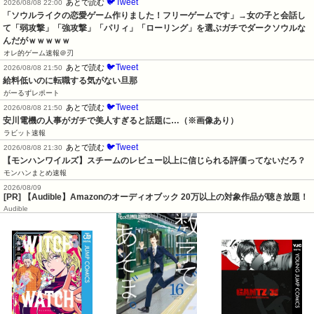
🐦Tweet
あとで読む
2026/08/08 22:00
「ソウルライクの恋愛ゲーム作りました！フリーゲームです」→女の子と会話し
て「弱攻撃」「強攻撃」「パリィ」「ローリング」を選ぶガチでダークソウルな
んだがｗｗｗｗｗ
オレ的ゲーム速報＠刃
🐦Tweet
あとで読む
2026/08/08 21:50
給料低いのに転職する気がない旦那
がーるずレポート
🐦Tweet
あとで読む
2026/08/08 21:50
安川電機の人事がガチで美人すぎると話題に…（※画像あり）
ラビット速報
🐦Tweet
あとで読む
2026/08/08 21:30
【モンハンワイルズ】スチームのレビュー以上に信じられる評価ってないだろ？
モンハンまとめ速報
2026/08/09
[PR] 【Audible】Amazonのオーディオブック 20万以上の対象作品が聴き放題！
Audible