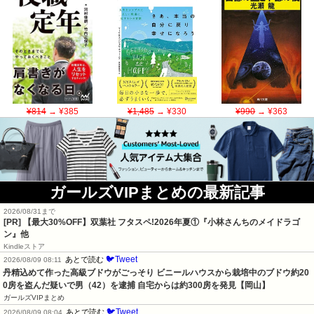
¥814
→ ¥385
¥1,485
→ ¥330
¥990
→ ¥363
ガールズVIPまとめの最新記事
2026/08/31まで
[PR] 【最大30%OFF】双葉社 フタスペ!2026年夏①『小林さんちのメイドラゴ
ン』他
Kindleストア
🐦Tweet
あとで読む
2026/08/09 08:11
丹精込めて作った高級ブドウがごっそり ビニールハウスから栽培中のブドウ約20
0房を盗んだ疑いで男（42）を逮捕 自宅からは約300房を発見【岡山】
ガールズVIPまとめ
🐦Tweet
あとで読む
2026/08/09 08:04