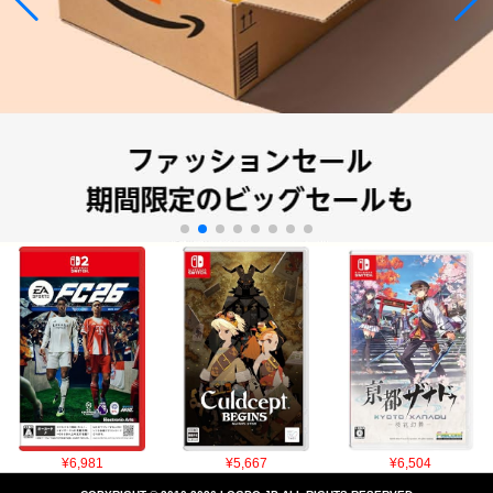
¥6,981
¥5,667
¥6,504