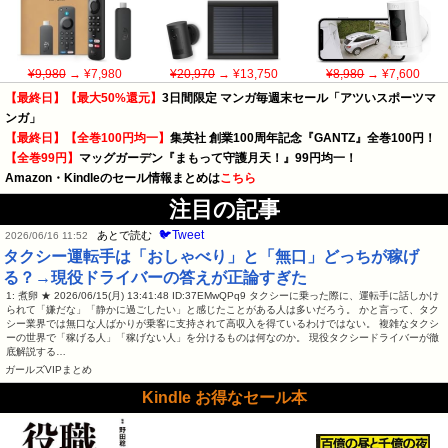
¥9,980
→ ¥7,980
¥20,970
→ ¥13,750
¥8,980
→ ¥7,600
【最終日】【最大50%還元】
3日間限定 マンガ毎週末セール「アツいスポーツマ
ンガ」
【最終日】【全巻100円均一】
集英社 創業100周年記念『GANTZ』全巻100円！
【全巻99円】
マッグガーデン『まもって守護月天！』99円均一！
Amazon・Kindleのセール情報まとめは
こちら
注目の記事
🐦Tweet
あとで読む
2026/06/16 11:52
タクシー運転手は「おしゃべり」と「無口」どっちが稼げ
る？→現役ドライバーの答えが正論すぎた
1: 煮卵 ★ 2026/06/15(月) 13:41:48 ID:37EMwQPq9 タクシーに乗った際に、運転手に話しかけ
られて「嫌だな」「静かに過ごしたい」と感じたことがある人は多いだろう。 かと言って、タク
シー業界では無口な人ばかりが乗客に支持されて高収入を得ているわけではない。 複雑なタクシ
ーの世界で「稼げる人」「稼げない人」を分けるものは何なのか。 現役タクシードライバーが徹
底解説する…
ガールズVIPまとめ
Kindle お得なセール本