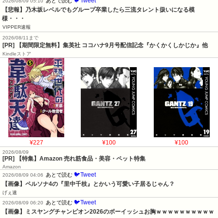
🐦Tweet
あとで読む
2026/08/09 05:10
【悲報】乃木坂レベルでもグループ卒業したら三流タレント扱いになる模
様・・・
VIPPER速報
2026/08/11まで
[PR] 【期間限定無料】集英社 ココハナ9月号配信記念『かくかくしかじか』他
Kindleストア
¥227
¥100
¥100
2026/08/09
[PR] 【特集】Amazon 売れ筋食品・美容・ペット特集
Amazon
🐦Tweet
あとで読む
2026/08/09 04:06
【画像】ペルソナ4の『里中千枝』とかいう可愛い子居るじゃん？
げぇ速
🐦Tweet
あとで読む
2026/08/09 06:20
【画像】ミスヤングチャンピオン2026のボーイッシュお胸ｗｗｗｗｗｗｗｗｗｗ