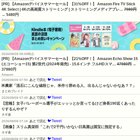
[PR] 【Amazonデバイスサマーセール】【31%OFF！】 Amazon Fire TV Stick
4K Select | 4Kの高画質ストリーミング | ストリーミングメディアプレ…
7980円
→ 5480円
Amazon
2026/08/09 08:00時点
[PR] 【Amazonデバイスサマーセール】【21%OFF！】 Amazon Echo Show 15
(エコーショー15) 第2世代 (2024年発売) - 15.6インチ フルHDスマ…
47980円
→
37980円
Amazon
🐦Tweet
あとで読む
2026/08/09 07:50
米農家「流石にこんな値段じゃ、米作り辞める人、出るんじゃないかなあ？？」
まとめブレイド
🐦Tweet
あとで読む
2026/08/09 07:49
【悲報】女子バレーボール選手がエッッッとか言ってるけど身長190近くあった
りするんやぞ？
ネギ速
🐦Tweet
あとで読む
2026/08/09 07:18
【画像】スリム真栄田「これで2千円いかない日高屋は国宝に指定する」
ネギ速
🐦Tweet
あとで読む
2026/08/09 07:06