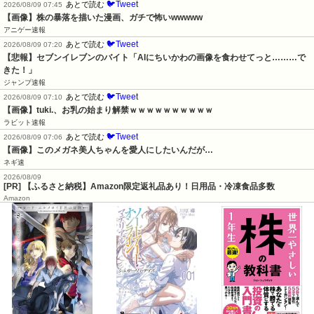
🐦Tweet
あとで読む
2026/08/09 07:45
【画像】株の暴落を描いた漫画、ガチで怖いwwwww
アニゲー速報
🐦Tweet
あとで読む
2026/08/09 07:20
【悲報】セブンイレブンのバイト「AIにちいかわの画像を食わせてっと………で
きた！」
ジャンプ速報
🐦Tweet
あとで読む
2026/08/09 07:10
【画像】tuki.、お乳の始まり解禁ｗｗｗｗｗｗｗｗｗｗ
ラビット速報
🐦Tweet
あとで読む
2026/08/09 07:06
【画像】このメガネ美人ちゃんを愛人にしたいんだが…
ネギ速
2026/08/09
[PR] 【ふるさと納税】Amazon限定返礼品あり！日用品・冷凍食品多数
Amazon