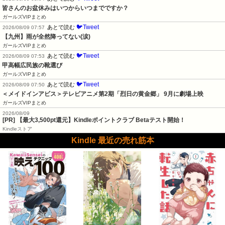
皆さんのお盆休みはいつからいつまでですか？
ガールズVIPまとめ
🐦Tweet
あとで読む
2026/08/09 07:57
【九州】雨が全然降ってない(涙)
ガールズVIPまとめ
🐦Tweet
あとで読む
2026/08/09 07:53
甲高幅広民族の靴選び
ガールズVIPまとめ
🐦Tweet
あとで読む
2026/08/09 07:50
＜メイドインアビス＞テレビアニメ第2期「烈日の黄金郷」 9月に劇場上映
ガールズVIPまとめ
2026/08/09
[PR]
【最大3,500pt還元】Kindleポイントクラブ Betaテスト開始！
Kindleストア
Kindle 最近の売れ筋本