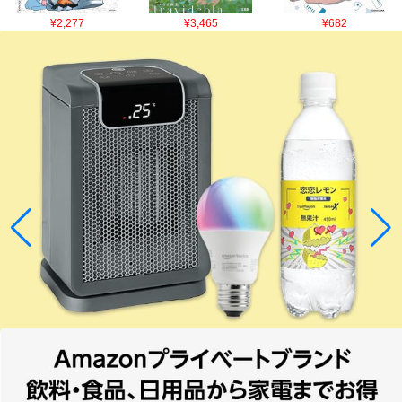
¥2,277
¥3,465
¥682