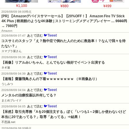
¥1,100
¥880
¥499
2026/08/09 08:00時点
[PR] 【Amazonデバイスサマーセール】【20%OFF！】 Amazon Fire TV Stick
4K Plus | 映画館のような4K体験 | ストリーミングメディアプレイヤー …
9980円
→ 7980円
Amazon
🐦Tweet
あとで読む
2026/08/09 07:47
コスサミのスタッフ「え？熱中症で倒れた人のために救急車！？なんで我々を待
たない？」
スマブラ屋さん
🐦Tweet
あとで読む
2026/08/09 06:36
【画像】リアルみいちゃん、とんでもない格好でイベント出演する
ネギ速
🐦Tweet
あとで読む
2026/08/09 04:39
【速報】齋藤飛鳥さんの下着ｗｗｗｗｗｗｗｗ （※画像あり）
うしみつ
🐦Tweet
あとで読む
2026/08/09 04:04
メンタルの治療投薬以外何してる？
まとめブレイド
🐦Tweet
あとで読む
2026/08/09 04:05
【呆然】取引先専務「Aを20個注文する」ぼく「いつも1～2個しか使わないけど
本当に20であってる？」取専「あってる」⇒結果！
不思議.net
2026/08/09 08:00時点