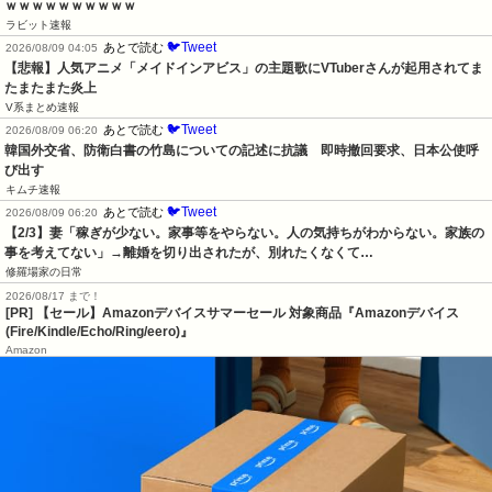
ｗｗｗｗｗｗｗｗｗｗ
ラビット速報
🐦Tweet
あとで読む
2026/08/09 04:05
【悲報】人気アニメ「メイドインアビス」の主題歌にVTuberさんが起用されてま
たまたまた炎上
V系まとめ速報
🐦Tweet
あとで読む
2026/08/09 06:20
韓国外交省、防衛白書の竹島についての記述に抗議　即時撤回要求、日本公使呼
び出す
キムチ速報
🐦Tweet
あとで読む
2026/08/09 06:20
【2/3】妻「稼ぎが少ない。家事等をやらない。人の気持ちがわからない。家族の
事を考えてない」→離婚を切り出されたが、別れたくなくて…
修羅場家の日常
2026/08/17 まで！
[PR]
【セール】Amazonデバイスサマーセール 対象商品『Amazonデバイス
(Fire/Kindle/Echo/Ring/eero)』
Amazon