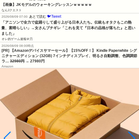
【画像】JKモデルのウォーキングレッスンｗｗｗｗｗ
なんJクエスト
🐦Tweet
あとで読む
2026/08/09 07:00
「アニソンで全力で盆踊りして盛り上がる日本人たち。伝統もオタクもこの熱
量、素晴らしい」→女さんブチギレ「これを見て『日本の品格が落ちた』と思い
ました」
オレ的ゲーム速報＠刃
2026/08/09 08:00時点
[PR] 【Amazonデバイスサマーセール】【15%OFF！】 Kindle Paperwhite シグ
ニチャーエディション (32GB) 7インチディスプレイ、明るさ自動調整、色調調節
ラ…
32980円
→ 27980円
Amazon