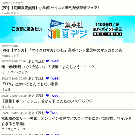
2026/08/12まで
[PR] 【期間限定無料】小学館 サイコミ新刊配信記念フェア!
Kindleストア
2026/08/09
[PR] 【マンガ】『マイクロマガジン社』高ポイント還元中のマンガまとめ
Kindleストア
🐦Tweet
あとで読む
2026/08/09 05:04
俺「米4升研いでください」 Ｚ後輩「よんしょう・・・？」
ガールズVIPまとめ
🐦Tweet
あとで読む
2026/08/09 05:05
『FF9』とかいうとんでもない名作
げぇ速
🐦Tweet
あとで読む
2026/08/09 05:39
【画像】ボーイッシュ、首から下は ただのメス♡♡♡♡
うしみつ
🐦Tweet
あとで読む
2026/08/09 04:12
秋田県のエリート幹部、オンライン会見でバスローブ姿にタバコ喫煙。ワイルド
すぎると話題に
コノユビニュース