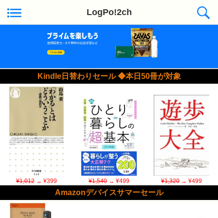
LogPo!2ch
Kindle日替わりセール ◆本日50冊が対象
¥1,012
→ ¥399
¥1,540
→ ¥499
¥1,320
→ ¥499
Amazonデバイスサマーセール