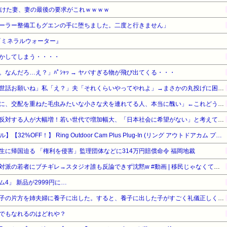
続けた妻、妻の最後の要求がこれｗｗｗｗ
ーラー整備工もグエンの手に堕ちました。二度と行きません」
『ミネラルウォーター』
かしてしまう・・・・
なんだろ…え？」ﾊﾟｼｬｯ → ヤバすぎる物が飛び出てくる・・・
トメ「旅行中はウトと孫のお世話お願いね」私「え？」夫「それくらいやってやれよ」→まさかの丸投げに困惑して…
宮崎駿「心の穴を埋めるために、交配を重ねた毛虫みたいな小さな犬を連れてる人、本当に醜い」←これどう思う？
【東大調査】外国人受け入れ反対する人が大幅増！若い世代で増加幅大、「日本社会に希望がない」と考えている人も反対
【Amazonデバイスサマーセール】【32%OFF！】 Ring Outdoor Cam Plus Plug-In (リング アウトドアカム プラス 電源アダプターモデル) | 24時間連続録画対応* のハイエンドモデル | 2K ビデオ 360万画素 高精細 | カメラ視野角対角160° | ナイトビジョン | Ring Home プラン30日間無料体験付き - ブラック
生に帰国迫る 「権利を侵害」監理団体などに314万円賠償命令 福岡地裁
ホリエモン、移民受け入れ反対派の若者にブチギレ→スタジオ誰も反論できず沈黙w #動画 | 移民じゃなくて不法移民と犯罪者反対派だぞ
4」 新品が2999円に…
子供ができなかった姉に、双子の片方を姉夫婦に養子に出した。すると、養子に出した子がすごく礼儀正しくてビックリ
でもなれるのはどれや？