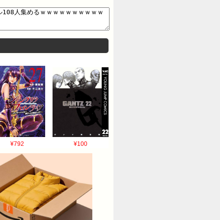
¥792
¥100