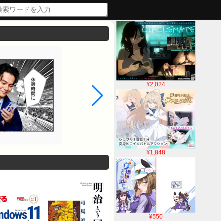
¥2,024
¥1,848
¥550