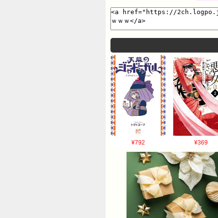
¥792
¥369