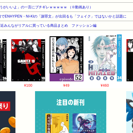
うがいいよ」の一言にブチギレｗｗｗｗｗ （※動画あり）
連でENHYPEN・NI-KIの「謝罪文」が出回るも「フェイク」ではないかと話題に
最近みんながリアルに買っている商品まとめ ファッション編
¥100
¥49
¥460