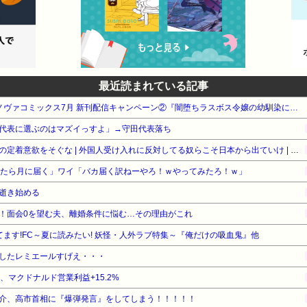
最近読まれている記事
【最大50%OFF】一二三書房 ノヴァコミックス7月 新刊配信キャンペーン②『闇堕ちラスボス令嬢の幼馴染に転生した』他
代表に選ぶのはマズイっすよ」→守田代表落ち
［社説］永住厳格化で外国人の定着意欲をそぐな | 外国人受け入れに反対してる奴らこそ日本から出ていけ | 重税で国民の労働意欲を削ぐな
ったら月に届く」ワイ「バカ届く訳ねーやろ！ｗやってみたろ！ｗ」
逝き始める
！面会0を望む夫、離婚条件に悩む…その理由がこれ
てます!FC～夏に読みたい! 妖怪・人外ラブ特集～『俺だけの吸血鬼』他
したレミエールすげえ・・・
%、マクドナルド営業利益+15.2%
介、高市首相に『爆弾発言』をしてしまう！！！！！