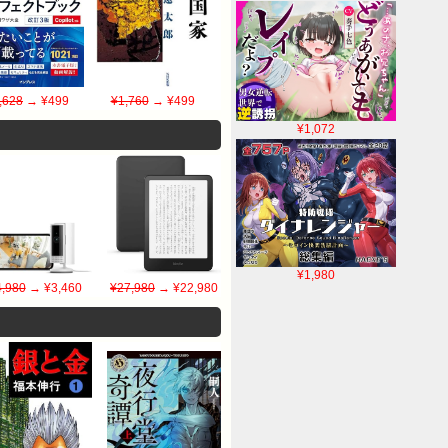
,628
→ ¥499
¥1,760
→ ¥499
¥1,072
¥1,980
4,980
→ ¥3,460
¥27,980
→ ¥22,980