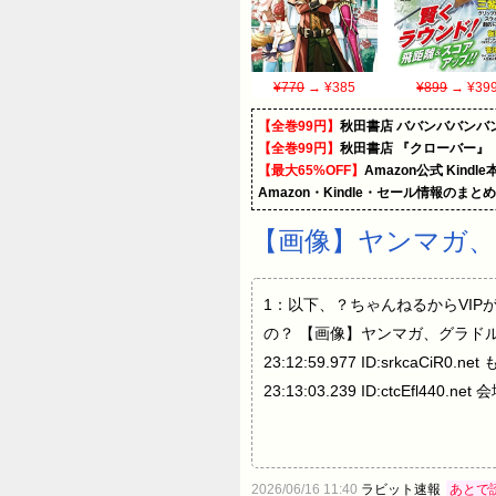
¥770
→ ¥385
¥899
→ ¥39
【全巻99円】
秋田書店 ババンババンバ
【全巻99円】
秋田書店 『クローバー』
【最大65%OFF】
Amazon公式 Kind
Amazon・Kindle・セール情報のまと
【画像】ヤンマガ、
1：以下、？ちゃんねるからVIPがお送りし
の？ 【画像】ヤンマガ、グラドル10
23:12:59.977 ID:srkcaC
23:13:03.239 ID:ctcEfl440.
2026/06/16 11:40
ラビット速報
あとで