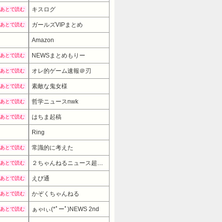
キスログ
あとで読む
ガールズVIPまとめ
あとで読む
Amazon
NEWSまとめもりー
あとで読む
オレ的ゲーム速報＠刃
あとで読む
素敵な鬼女様
あとで読む
哲学ニュースnwk
あとで読む
はちま起稿
あとで読む
Ring
常識的に考えた
あとで読む
２ちゃんねるニュース超速まとめ＋
あとで読む
えび通
あとで読む
かぞくちゃんねる
あとで読む
ぁゃιぃ(*ﾟーﾟ)NEWS 2nd
あとで読む