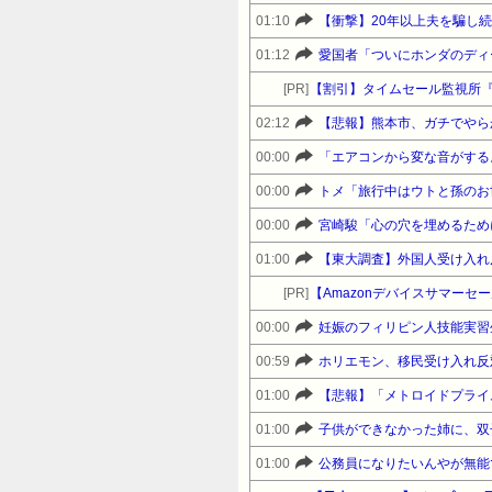
01:10
【衝撃】20年以上夫を騙し
01:12
愛国者「ついにホンダのディ
[PR]
【割引】タイムセール監視所
02:12
【悲報】熊本市、ガチでやら
00:00
「エアコンから変な音がする。
00:00
00:00
01:00
[PR]
00:00
妊娠のフィリピン人技能実習
00:59
01:00
【悲報】「メトロイドプライム
01:00
01:00
公務員になりたいんやが無能