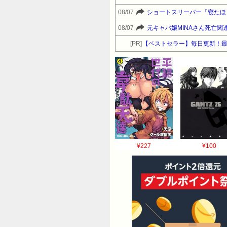
08/07
ショートスリーパー「寝たほ
08/07
元キャバ嬢MINAさん死亡関
[PR]
【ベストセラー】毎日更新！
¥227
¥100