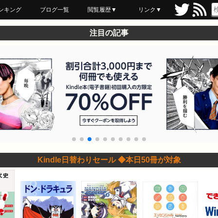
ンキング
ブログ一覧
閲覧履歴▼
リンク▼
ブックマーク
最近読んだ
あとで読む
ネットスーパー
飲食店舗用品
セール情報
注目の記事
Kindle日替わりセール ◆本日50冊が対象