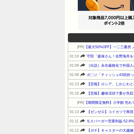
[PR]
01:10
守田「森保さん！佐野海舟を
01:09
01:09
ガ〇ジ「ティッシュ43回折
01:13
【悲報】ロシア、じわじわと
01:10
【悲報】趣味没頭で妻が失踪
[PR]
【期間限定無料】小学館 売れ
01:13
【ゼンゼロ】コイカツで再現
01:11
モスバーガー営業利益-52.9
01:12
【ガチ】キャスターの大越健