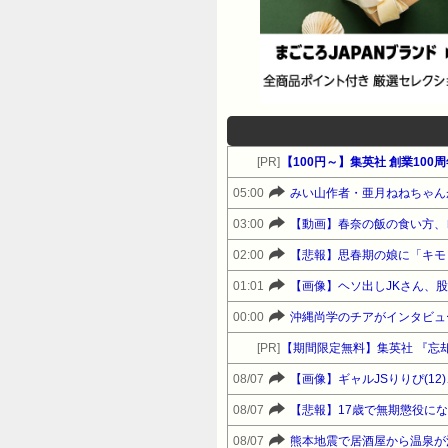
[PR]
【100円～】集英社 創業10
05:00
みい山作者・亜月ねねちゃんが
03:00
【動画】春奈の飯の食い方、
02:00
【悲報】思春期の娘に「キモ
01:01
【画像】ヘソ出しJKさん、
00:00
沖縄尚学のチアがインタビュ
[PR]
【期間限定無料】集英社 『忘
08/07
【画像】ギャルJSりりぴ(1
08/07
【悲報】17歳で無期懲役に
08/07
熊本地震で居酒屋から温泉が