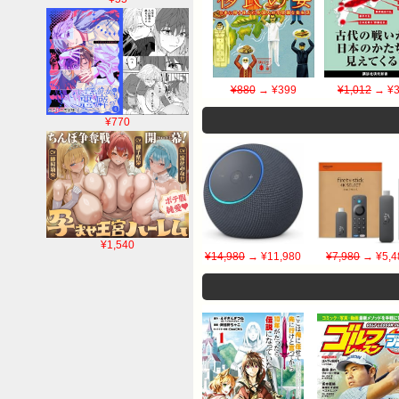
¥880
→ ¥399
¥1,012
→ ¥3
¥770
¥1,540
¥14,980
→ ¥11,980
¥7,980
→ ¥5,4