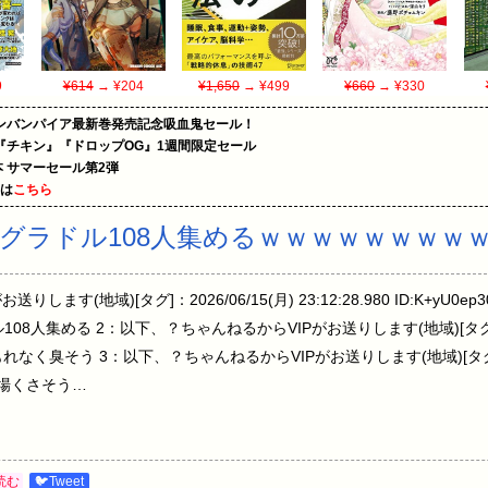
9
¥614
→ ¥204
¥1,650
→ ¥499
¥660
→ ¥330
ンバンパイア最新巻発売記念吸血鬼セール！
『チキン』『ドロップOG』1週間限定セール
le本 サマーセール第2弾
めは
こちら
グラドル108人集めるｗｗｗｗｗｗｗｗ
ます(地域)[タグ]：2026/06/15(月) 23:12:28.980 ID:K+yU0
8人集める 2：以下、？ちゃんねるからVIPがお送りします(地域)[タグ]：20
iR0.net もれなく臭そう 3：以下、？ちゃんねるからVIPがお送りします(地域)[タグ]
net 会場くさそう…
読む
🐦Tweet