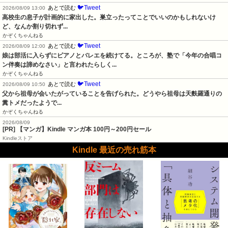
🐦Tweet
あとで読む
2026/08/09 13:00
高校生の息子が計画的に家出した。巣立ったってことでいいのかもしれないけ
ど、なんか割り切れず...
かぞくちゃんねる
🐦Tweet
あとで読む
2026/08/09 12:00
娘は部活に入らずにピアノとバレエを続けてる。ところが、塾で「今年の合唱コ
ン伴奏は諦めなさい」と言われたらしく...
かぞくちゃんねる
🐦Tweet
あとで読む
2026/08/09 10:50
父から祖母が会いたがっていることを告げられた。どうやら祖母は天麩羅通りの
糞トメだったようで...
かぞくちゃんねる
2026/08/09
[PR] 【マンガ】Kindle マンガ本 100円～200円セール
Kindleストア
Kindle 最近の売れ筋本