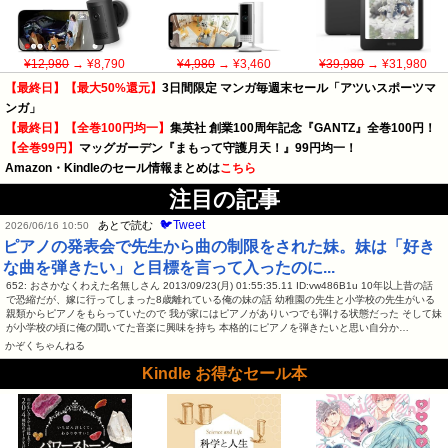
¥12,980
→ ¥8,790
¥4,980
→ ¥3,460
¥39,980
→ ¥31,980
【最終日】【最大50%還元】
3日間限定 マンガ毎週末セール「アツいスポーツマ
ンガ」
【最終日】【全巻100円均一】
集英社 創業100周年記念『GANTZ』全巻100円！
【全巻99円】
マッグガーデン『まもって守護月天！』99円均一！
Amazon・Kindleのセール情報まとめは
こちら
注目の記事
🐦Tweet
あとで読む
2026/06/16 10:50
ピアノの発表会で先生から曲の制限をされた妹。妹は「好き
な曲を弾きたい」と目標を言って入ったのに...
652: おさかなくわえた名無しさん 2013/09/23(月) 01:55:35.11 ID:vw486B1u 10年以上昔の話
で恐縮だが、嫁に行ってしまった8歳離れている俺の妹の話 幼稚園の先生と小学校の先生がいる
親類からピアノをもらっていたので 我が家にはピアノがありいつでも弾ける状態だった そして妹
が小学校の頃に俺の聞いてた音楽に興味を持ち 本格的にピアノを弾きたいと思い自分か…
かぞくちゃんねる
Kindle お得なセール本