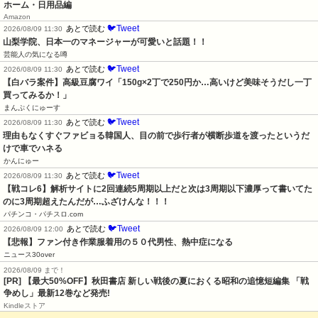
ホーム・日用品編
Amazon
🐦Tweet
あとで読む
2026/08/09 11:30
山梨学院、日本一のマネージャーが可愛いと話題！！
芸能人の気になる噂
🐦Tweet
あとで読む
2026/08/09 11:30
【白バラ案件】高級豆腐ワイ「150g×2丁で250円か…高いけど美味そうだし一丁
買ってみるか！」
まんぷくにゅーす
🐦Tweet
あとで読む
2026/08/09 11:30
理由もなくすぐファビョる韓国人、目の前で歩行者が横断歩道を渡ったというだ
けで車でハネる
かんにゅー
🐦Tweet
あとで読む
2026/08/09 11:30
【戦コレ6】解析サイトに2回連続5周期以上だと次は3周期以下濃厚って書いてた
のに3周期超えたんだが…ふざけんな！！！
パチンコ・パチスロ.com
🐦Tweet
あとで読む
2026/08/09 12:00
【悲報】ファン付き作業服着用の５０代男性、熱中症になる
ニュース30over
2026/08/09 まで！
[PR] 【最大50%OFF】秋田書店 新しい戦後の夏におくる昭和の追憶短編集 「戦
争めし」最新12巻など発売!
Kindleストア