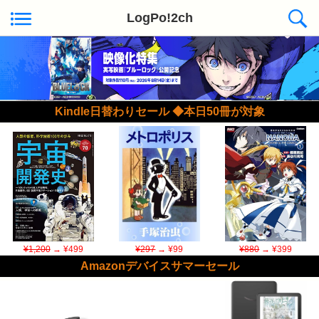
LogPo!2ch
Kindle日替わりセール ◆本日50冊が対象
¥1,200
→ ¥499
¥297
→ ¥99
¥880
→ ¥399
Amazonデバイスサマーセール