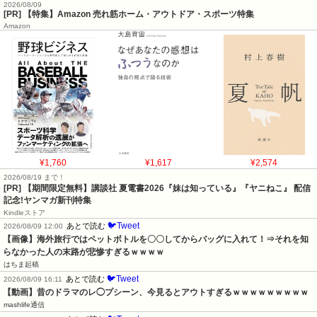
2026/08/09
[PR] 【特集】Amazon 売れ筋ホーム・アウトドア・スポーツ特集
Amazon
¥1,760
¥1,617
¥2,574
2026/08/19 まで！
[PR] 【期間限定無料】講談社 夏電書2026『妹は知っている』『ヤニねこ』 配信
記念!ヤンマガ新刊特集
Kindleストア
🐦Tweet
あとで読む
2026/08/09 12:00
【画像】海外旅行ではペットボトルを〇〇してからバッグに入れて！⇒それを知
らなかった人の末路が悲惨すぎるｗｗｗｗ
はちま起稿
🐦Tweet
あとで読む
2026/08/09 16:11
【動画】昔のドラマのレ◯プシーン、今見るとアウトすぎるｗｗｗｗｗｗｗｗｗ
mashlife通信