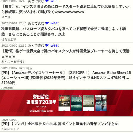
🐦Tweet
あとで読む
2026/08/09 16:40
【爆笑】女、インスタ映えの為にロードスターを路肩に止めて記念撮影していた
ら後続車に突っ込まれて咽び泣くwwwwwwwwwww
キニ速
🐦Tweet
あとで読む
2026/08/09 12:40
秋田県職員、バスローブ姿＆タバコを吸っている状態で会見に登場しネット騒
然　さらにとあることが指摘され、炎上
はちま起稿
🐦Tweet
あとで読む
2026/08/09 12:35
【驚愕】格ゲー世界大会で謎のパキスタン人が韓国最強プレーヤーを倒して優勝
ｗｗｗｗ
わんこーる速報！
2026/08/09 16:30時点
[PR] 【Amazonデバイスサマーセール】【21%OFF！】 Amazon Echo Show 15
(エコーショー15) 第2世代 (2024年発売) - 15.6インチ フルHDスマ…
47980円
→
37980円
Amazon
2026/08/09
[PR] 【マンガ】全出版社 Kindle本 高ポイント還元中の青年マンガまとめ
Kindleストア