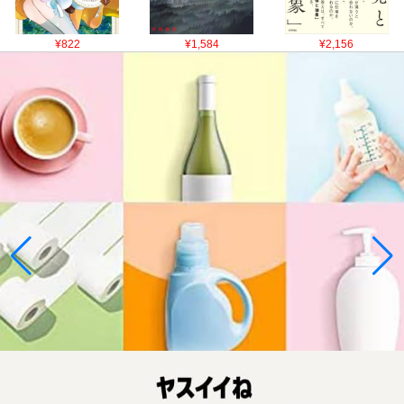
¥822
¥1,584
¥2,156