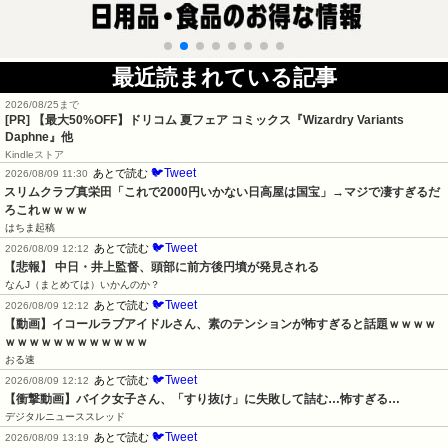
最近読まれている記事
2026/08/25まで
[PR]
【最大50%OFF】ドリコム 夏フェア コミックス『Wizardry Variants
Daphne』他
Kindleストア
🐦Tweet
あとで読む
2026/08/09 11:30
スリムクラブ真栄田「これで2000円いかない日高屋は国宝」→マジで凄すぎるだ
ろこれｗｗｗｗ
はちま起稿
🐦Tweet
あとで読む
2026/08/09 12:12
【悲報】 中日・井上監督、頭部に前方後円墳が発見される
なんJ（まとめては）いかんのか？
🐦Tweet
あとで読む
2026/08/09 12:12
【動画】イコールラブアイドルさん、素のテンションが怖すぎると話題ｗｗｗｗ
ｗｗｗｗｗｗｗｗｗｗｗｗ
おる速
🐦Tweet
あとで読む
2026/08/09 12:12
【衝撃動画】バイク女子さん、「すり抜け」に失敗して詰む…怖すぎる…
デジタルニューススレッド
🐦Tweet
あとで読む
2026/08/09 13:19