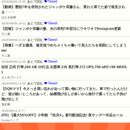
🐦Tweet
あとで読む
2026/08/09 15:30
【動画】懲役7年を求刑されたジャンポケ斉藤さん、変わり果てた姿で発見され
る・・・
はちま起稿
🐦Tweet
あとで読む
2026/08/09 14:02
【悲報】ジャンポケ斉藤の妻、夫の求刑7年翌日にウキウキでInstagram更新
キニ速
🐦Tweet
あとで読む
2026/08/09 13:20
【画像】へずま議員、被災地でめちゃくちゃ働いて老人たちを笑顔にしてしまう
ww
キニ速
🐦Tweet
あとで読む
2026/08/09 12:39
吉田 正尚 打率.260 4本 20打点 出塁率.336 長打率.372 OPS.708 wRC+98 WAR0.
1
まとめブレイド
🐦Tweet
あとで読む
2026/08/09 12:39
【DQNママ】今さっき買い忘れがあって買い物に行ってきた。車で行ったんだけ
ど、道が細いところがあって、結構飛び出しが多いから徐行で通ってたら子供が
飛び出して
鬼女梅
2026/08/14 まで！
[PR] 【最大50%OFF】小学館 『幼児A』新刊配信記念! 夜サンデー作品セール
Kindleストア