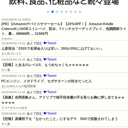
2026/08/09 16:30時点
[PR] 【Amazonデバイスサマーセール】【20%OFF！】 Amazon Kindle
Colorsoft | 16GBストレージ、防水、7インチカラーディスプレイ、色調調節ライ
ト、最…
39980円
→ 31980円
Amazon
🐦Tweet
あとで読む
2026/08/09 14:02
上原浩治「250Sで名球会入りは甘い。300か350に上げてもいい」
まとめブレイド
🐦Tweet
あとで読む
2026/08/09 15:20
【悲報】とあるのレベル5、もうめちゃくちゃｗｗｗｗｗ
ぴこ速
🐦Tweet
あとで読む
2026/08/09 15:19
PCエンジン、メガドライブ、セガサターンが好きだった人
おにひめちゃんの監視部屋
🐦Tweet
あとで読む
2026/08/09 12:40
【画像】吉岡里帆さん、アドリブで相手役俳優の手を取りお胸に押し当てるｗｗ
ｗｗｗｗ
スコールちゃんねる
🐦Tweet
あとで読む
2026/08/09 12:40
【悲報】原爆投下を「なかったこと」にするデマ、SNSで拡散されてしまう
キニ速