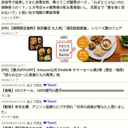
赤信号で追突してきた加害女性、降りてこず謝罪ポーズ→「わざとじゃないのに
保険使うの！？」と大号泣ｗｗ被害者の私を悪者扱いし、旦那まで「妻を強く言
わないで」と庇い出す地獄の事故現場
スカッと王国！
2026/08/19まで
[PR] 【期間限定無料】秋田書店 大人気!「浦安鉄筋家族」 シリーズ夏のフェア
Kindleストア
2026/08/20 まで！
[PR]
【最大65%OFF】Amazon公式 Kindle本 サマーセール第2弾（歴史・地理）
『語られなかった皇族たちの真実』他
Kindleストア
🐦Tweet
あとで読む
2026/08/09 15:20
【速報】USスチール、1800億円の黒字wwwwwwwwwwwwwwwwwwwwwwww
キニ速
🐦Tweet
あとで読む
2026/08/09 12:45
【動画】有名女優、アニソン盆踊りにブチ切れ「日本の品格が落ちたと思いまし
た」
アニゲー速報
🐦Tweet
あとで読む
2026/08/09 12:44