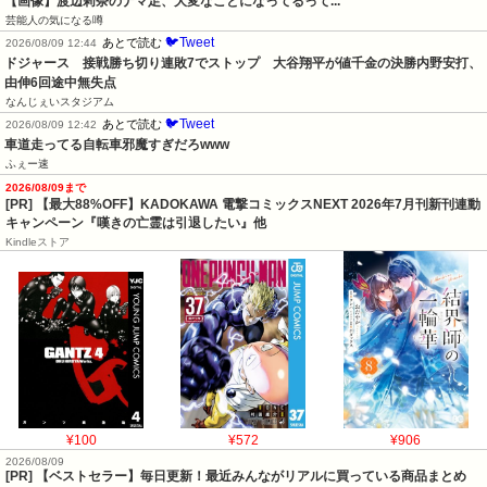
【画像】渡辺莉奈のナマ足、大変なことになってるって...
芸能人の気になる噂
🐦Tweet
あとで読む
2026/08/09 12:44
ドジャース　接戦勝ち切り連敗7でストップ　大谷翔平が値千金の決勝内野安打、
由伸6回途中無失点
なんじぇいスタジアム
🐦Tweet
あとで読む
2026/08/09 12:42
車道走ってる自転車邪魔すぎだろwww
ふぇー速
2026/08/09まで
[PR] 【最大88%OFF】KADOKAWA 電撃コミックスNEXT 2026年7月刊新刊連動
キャンペーン『嘆きの亡霊は引退したい』他
Kindleストア
¥100
¥572
¥906
2026/08/09
[PR] 【ベストセラー】毎日更新！最近みんながリアルに買っている商品まとめ