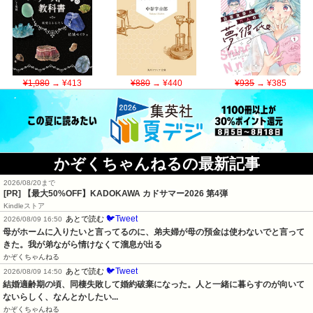
¥1,980
→ ¥413
¥880
→ ¥440
¥935
→ ¥385
かぞくちゃんねるの最新記事
2026/08/20まで
[PR]
【最大50%OFF】KADOKAWA カドサマー2026 第4弾
Kindleストア
🐦Tweet
あとで読む
2026/08/09 16:50
母がホームに入りたいと言ってるのに、弟夫婦が母の預金は使わないでと言って
きた。我が弟ながら情けなくて溜息が出る
かぞくちゃんねる
🐦Tweet
あとで読む
2026/08/09 14:50
結婚適齢期の頃、同棲失敗して婚約破棄になった。人と一緒に暮らすのが向いて
ないらしく、なんとかしたい...
かぞくちゃんねる