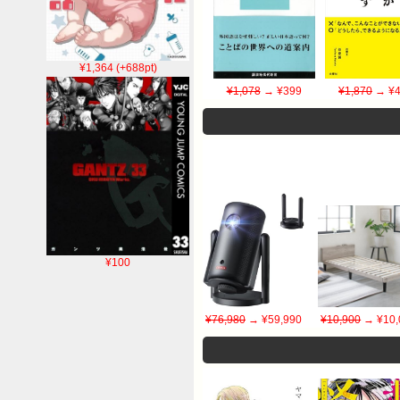
¥1,364 (+688pt)
¥1,078
→ ¥399
¥1,870
→ ¥4
¥100
¥76,980
→ ¥59,990
¥10,900
→ ¥10,