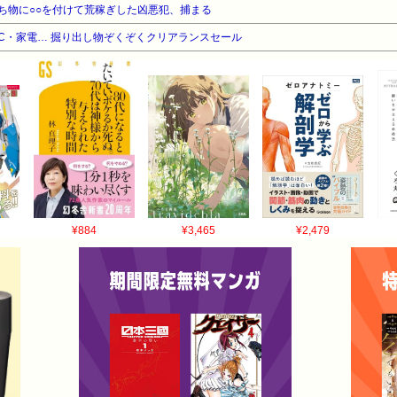
ち物に○○を付けて荒稼ぎした凶悪犯、捕まる
C・家電… 掘り出し物ぞくぞくクリアランスセール
¥884
¥3,465
¥2,479