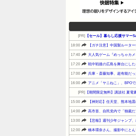
[PR]
【セール】暮らし応援サマーSa
18:00
【ガチ注意】中国製ルーター
17:40
大人気ゲーム『めっちゃカメ
17:20
戦中戦後の広島を舞台にした
17:00
兵庫・斎藤知事、超有能だっ
16:00
アニメ「ヤニねこ」、BPO
[PR]
【期間限定無料】講談社 夏電
15:00
【神対応】任天堂、熊本地震
14:00
高市首、自民党内で「独裁だ
13:00
【悲報】週刊少年ジャンプ、
12:00
橋本環奈さん、撮影中にとん