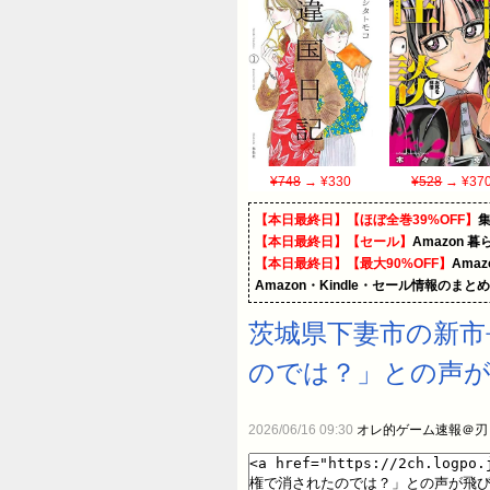
¥748
→ ¥330
¥528
→ ¥37
【本日最終日】【ほぼ全巻39%OFF】
【本日最終日】【セール】
Amazon 
【本日最終日】【最大90%OFF】
Ama
Amazon・Kindle・セール情報のまと
茨城県下妻市の新市
のでは？」との声
2026/06/16 09:30
オレ的ゲーム速報＠刃