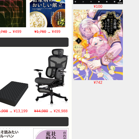
¥100
,740
→ ¥499
¥1,760
→ ¥499
¥742
4,998
→ ¥13,199
¥44,980
→ ¥26,988