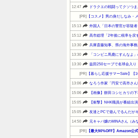
12:47
ドラクエの戦闘ってクソつま
[PR]
【コスメ】男の身だしなみ・
15:13
外国人「日本の警官が容疑者
15:12
高市総理「2年後に税率を戻
13:30
兵庫斎藤知事、県の海外事務
13:30
「コンビニ馬鹿にすんなよ」
13:30
益田250セーブで名球会入り
[PR]
13:06
なろう作家「円安で高市さん
15:06
【画像】餅田コシヒカリの下
15:05
【衝撃】NHK職員が番組出
15:05
友達とPCで遊んでるんだが
14:50
元キャバ嬢のMINAさん（
[PR]