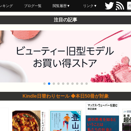
ンキング
ブログ一覧
閲覧履歴▼
リンク▼
ブックマーク
最近読んだ
あとで読む
ネットスーパー
飲食店舗用品
セール情報
注目の記事
Kindle日替わりセール ◆本日50冊が対象