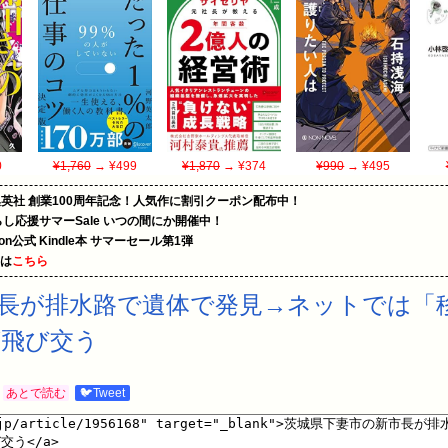
0
¥1,760
→ ¥499
¥1,870
→ ¥374
¥990
→ ¥495
集英社 創業100周年記念！人気作に割引クーポン配布中！
暮らし応援サマーSale いつの間にか開催中！
zon公式 Kindle本 サマーセール第1弾
めは
こちら
長が排水路で遺体で発見→ネットでは「
が飛び交う
あとで読む
🐦Tweet