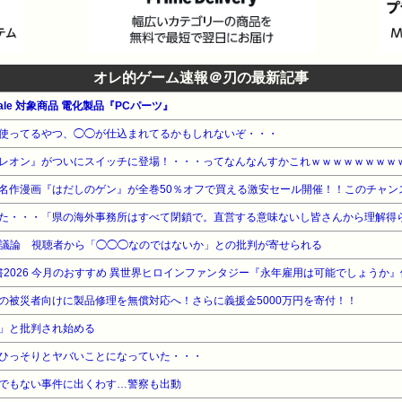
オレ的ゲーム速報＠刃の最新記事
le 対象商品 電化製品『PCパーツ』
使ってるやつ、◯◯が仕込まれてるかもしれないぞ・・・
レオン』がついにスイッチに登場！・・・ってなんなんすかこれｗｗｗｗｗｗｗｗ
名作漫画『はだしのゲン』が全巻50％オフで買える激安セール開催！！このチャン
た・・・「県の海外事務所はすべて閉鎖で。直営する意味ないし皆さんから理解得
で議論 視聴者から「◯◯◯なのではないか」との批判が寄せられる
書2026 今月のおすすめ 異世界ヒロインファンタジー『永年雇用は可能でしょうか』
の被災者向けに製品修理を無償対応へ！さらに義援金5000万円を寄付！！
」と批判され始める
ひっそりとヤバいことになっていた・・・
でもない事件に出くわす…警察も出動