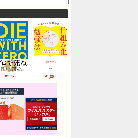
¥1,782
¥1,881