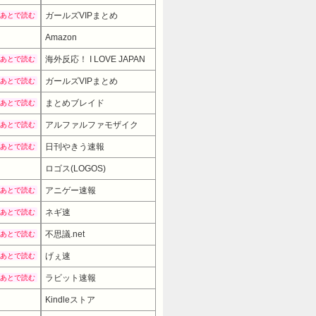
ガールズVIPまとめ
あとで読む
Amazon
海外反応！ I LOVE JAPAN
あとで読む
ガールズVIPまとめ
あとで読む
まとめブレイド
あとで読む
アルファルファモザイク
あとで読む
日刊やきう速報
あとで読む
ロゴス(LOGOS)
2457円
→ 2060円 （18:00時点）
アニゲー速報
あとで読む
ネギ速
あとで読む
不思議.net
あとで読む
げぇ速
あとで読む
ラビット速報
あとで読む
Kindleストア