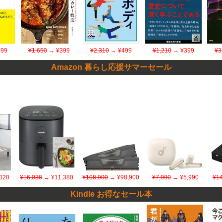
99
¥1,650
→ ¥399
¥2,310
→ ¥499
¥1,210
→ ¥399
¥3
Amazon 暮らし応援サマーセール
020
¥16,038
→ ¥11,380
¥108,900
→ ¥98,900
¥7,990
→ ¥5,990
¥1
Kindle お得なセール本