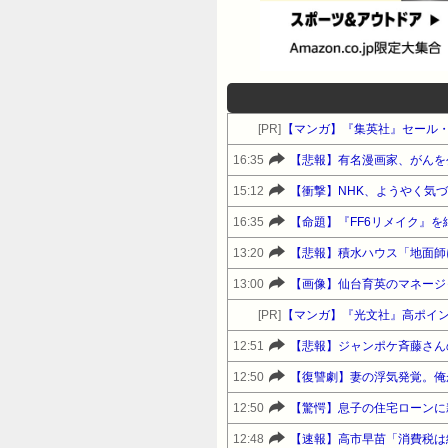
[PR]
【マンガ】『集英社』セール
16:35
【悲報】有名漫画家、がんを
15:12
【衝撃】NHK、ようやく気
16:35
【命題】『FF6リメイク』
13:20
【悲報】積水ハウス「地面師
13:00
【画像】仙台育英のマネージャー
[PR]
【マンガ】『光文社』高ポイ
12:51
12:50
【復讐劇】妻の浮気発覚。俺
12:50
【驚愕】息子の住宅ローンに
12:48
【速報】高市早苗「消費税は