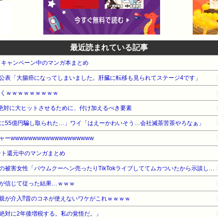
最近読まれている記事
・キャンペーン中のマンガ本まとめ
公表「大腸癌になってしまいました。肝臓に転移も見られてステージ4です」
づくｗｗｗｗｗｗｗｗｗ
を絶対に大ヒットさせるために、付け加えるべき要素
に55億円騙し取られた…」ワイ「はえーかわいそう…会社滅茶苦茶やろなぁ」
wwwwwwwwwwwwwwwwwww
ント還元中のマンガまとめ
【悲報】ジャンポケ斉藤さんの被害女性「バウムクーヘン売ったりTikTokライブしててムカついたから示談しなかった」・・・・・・・・・
が信じて従った結果…ｗｗｗ
親が介入⁉昔のコネが使えないワケがこれｗｗｗｗ
絶対に2年後増税する。私の覚悟だ。」