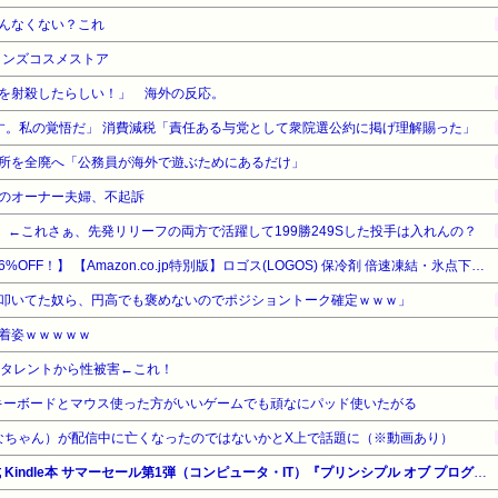
んなくない？これ
メンズコスメストア
を射殺したらしい！」 海外の反応。
す。私の覚悟だ」 消費減税「責任ある与党として衆院選公約に掲げ理解賜った」
所を全廃へ「公務員が海外で遊ぶためにあるだけ」
のオーナー夫婦、不起訴
 ←これさぁ、先発リリーフの両方で活躍して199勝249Sした投手は入れんの？
【暮らし応援サマーSale】【16%OFF！】 【Amazon.co.jp特別版】ロゴス(LOGOS) 保冷剤 倍速凍結・氷点下パックM・2個パック 長時間 防災 日本製
叩いてた奴ら、円高でも褒めないのでポジショントーク確定ｗｗｗ」
着姿ｗｗｗｗｗ
演タレントから性被害←これ！
キーボードとマウス使った方がいいゲームでも頑なにパッド使いたがる
みなちゃん）が配信中に亡くなったのではないかとX上で話題に（※動画あり）
【最大90%OFF】Amazon公式 Kindle本 サマーセール第1弾（コンピュータ・IT）『プリンシプル オブ プログラミング』他