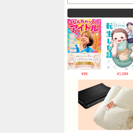
¥99
¥1,089