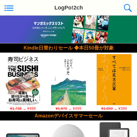
LogPo!2ch
Kindle日替わりセール ◆本日50冊が対象
¥1,738
→ ¥499
¥1,870
→ ¥499
¥1,650
→ ¥399
Amazonデバイスサマーセール