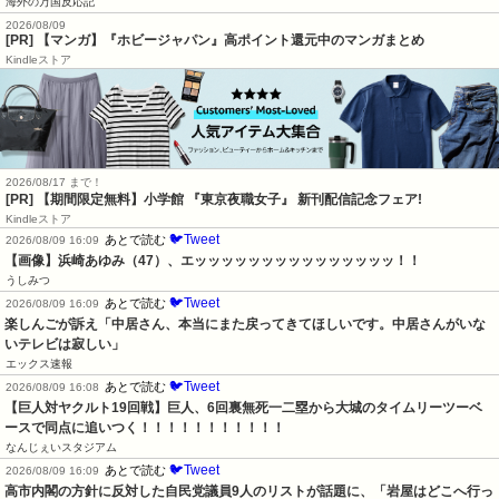
海外の万国反応記
2026/08/09
[PR] 【マンガ】『ホビージャパン』高ポイント還元中のマンガまとめ
Kindleストア
2026/08/17 まで！
[PR] 【期間限定無料】小学館 『東京夜職女子』 新刊配信記念フェア!
Kindleストア
🐦Tweet
あとで読む
2026/08/09 16:09
【画像】浜崎あゆみ（47）、エッッッッッッッッッッッッッッッ！！
うしみつ
🐦Tweet
あとで読む
2026/08/09 16:09
楽しんごが訴え「中居さん、本当にまた戻ってきてほしいです。中居さんがいな
いテレビは寂しい」
エックス速報
🐦Tweet
あとで読む
2026/08/09 16:08
【巨人対ヤクルト19回戦】巨人、6回裏無死一二塁から大城のタイムリーツーベ
ースで同点に追いつく！！！！！！！！！！！
なんじぇいスタジアム
🐦Tweet
あとで読む
2026/08/09 16:09
高市内閣の方針に反対した自民党議員9人のリストが話題に、「岩屋はどこへ行っ