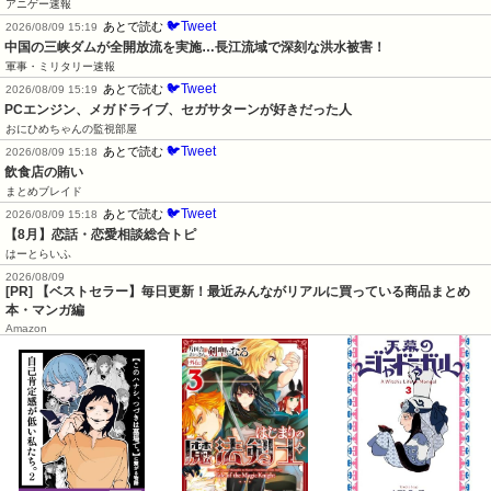
アニゲー速報
🐦Tweet
あとで読む
2026/08/09 15:19
中国の三峡ダムが全開放流を実施…長江流域で深刻な洪水被害！
軍事・ミリタリー速報
🐦Tweet
あとで読む
2026/08/09 15:19
PCエンジン、メガドライブ、セガサターンが好きだった人
おにひめちゃんの監視部屋
🐦Tweet
あとで読む
2026/08/09 15:18
飲食店の賄い
まとめブレイド
🐦Tweet
あとで読む
2026/08/09 15:18
【8月】恋話・恋愛相談総合トピ
はーとらいふ
2026/08/09
[PR] 【ベストセラー】毎日更新！最近みんながリアルに買っている商品まとめ
本・マンガ編
Amazon