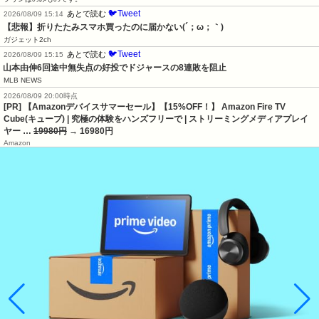
🐦Tweet
あとで読む
2026/08/09 15:14
【悲報】折りたたみスマホ買ったのに届かない(´；ω；｀)
ガジェット2ch
🐦Tweet
あとで読む
2026/08/09 15:15
山本由伸6回途中無失点の好投でドジャースの8連敗を阻止
MLB NEWS
2026/08/09 20:00時点
[PR] 【Amazonデバイスサマーセール】【15%OFF！】 Amazon Fire TV
Cube(キューブ) | 究極の体験をハンズフリーで | ストリーミングメディアプレイ
ヤー …
19980円
→ 16980円
Amazon