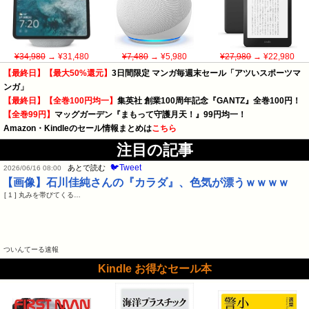
¥34,980
→ ¥31,480
¥7,480
→ ¥5,980
¥27,980
→ ¥22,980
【最終日】【最大50%還元】
3日間限定 マンガ毎週末セール「アツいスポーツマ
ンガ」
【最終日】【全巻100円均一】
集英社 創業100周年記念『GANTZ』全巻100円！
【全巻99円】
マッグガーデン『まもって守護月天！』99円均一！
Amazon・Kindleのセール情報まとめは
こちら
注目の記事
🐦Tweet
あとで読む
2026/06/16 08:00
【画像】石川佳純さんの『カラダ』、色気が漂うｗｗｗｗ
[ 1 ] 丸みを帯びてくる…
ついんてーる速報
Kindle お得なセール本