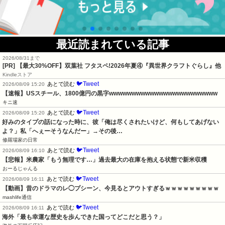
最近読まれている記事
2026/08/31まで
[PR] 【最大30%OFF】双葉社 フタスペ!2026年夏④『異世界クラフトぐらし』他
Kindleストア
🐦Tweet
あとで読む
2026/08/09 15:20
【速報】USスチール、1800億円の黒字wwwwwwwwwwwwwwwwwwwwwwww
キニ速
🐦Tweet
あとで読む
2026/08/09 15:20
好みのタイプの話になった時に、彼「俺は尽くされたいけど、何もしてあげない
よ？」私「へぇーそうなんだー」→その後…
修羅場家の日常
🐦Tweet
あとで読む
2026/08/09 16:10
【悲報】米農家「もう無理です…」過去最大の在庫を抱える状態で新米収穫
おーるじゃんる
🐦Tweet
あとで読む
2026/08/09 16:11
【動画】昔のドラマのレ◯プシーン、今見るとアウトすぎるｗｗｗｗｗｗｗｗｗ
mashlife通信
🐦Tweet
あとで読む
2026/08/09 16:11
海外「最も幸運な歴史を歩んできた国ってどこだと思う？」