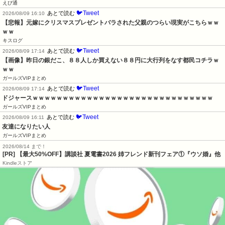
えび通
🐦Tweet
あとで読む
2026/08/09 16:10
【悲報】元嫁にクリスマスプレゼントバラされた父親のつらい現実がこちらｗｗ
ｗｗ
キスログ
🐦Tweet
あとで読む
2026/08/09 17:14
【画像】昨日の銀だこ、８８人しか買えない８８円に大行列をなす都民コチラｗ
ｗｗ
ガールズVIPまとめ
🐦Tweet
あとで読む
2026/08/09 17:14
ドジャースｗｗｗｗｗｗｗｗｗｗｗｗｗｗｗｗｗｗｗｗｗｗｗｗｗｗｗｗｗｗ
ガールズVIPまとめ
🐦Tweet
あとで読む
2026/08/09 16:11
友達になりたい人
ガールズVIPまとめ
2026/08/14 まで！
[PR] 【最大50%OFF】講談社 夏電書2026 姉フレンド新刊フェア①『ウソ婚』他
Kindleストア