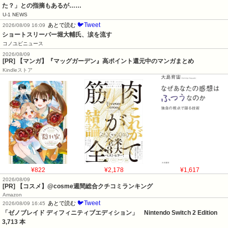
た？」との指摘もあるが……
U-1 NEWS
🐦Tweet
あとで読む
2026/08/09 16:09
ショートスリーパー堀大輔氏、涙を流す
コノユビニュース
2026/08/09
[PR] 【マンガ】『マッグガーデン』高ポイント還元中のマンガまとめ
Kindleストア
¥822
¥2,178
¥1,617
2026/08/09
[PR] 【コスメ】@cosme週間総合クチコミランキング
Amazon
🐦Tweet
あとで読む
2026/08/09 16:45
「ゼノブレイド ディフィニティブエディション」　Nintendo Switch 2 Edition　
3,713 本