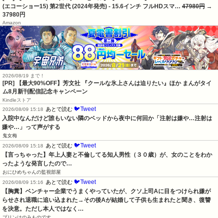
(エコーショー15) 第2世代 (2024年発売) - 15.6インチ フルHDスマ…
47980円
→
37980円
Amazon
2026/08/19 まで！
[PR] 【最大90%OFF】芳文社 『クールな氷上さんは迫りたい』ほか まんがタイ
ム8月新刊配信記念キャンペーン
Kindleストア
🐦Tweet
あとで読む
2026/08/09 15:18
入院中なんだけど誰もいない隣のベッドから夜中に何回か「注射は嫌や…注射は
嫌や…」って声がする
鬼女梅
🐦Tweet
あとで読む
2026/08/09 15:18
【言っちゃった】年上人妻と不倫してる知人男性（３０歳）が、女のことをわか
ったような発言したので…
おにひめちゃんの監視部屋
🐦Tweet
あとで読む
2026/08/09 15:16
【胸糞】ベンチャー企業でうまくやっていたが、クソ上司Aに目をつけられ嫌が
らせされ退職に追い込まれた→その後Aが結婚して子供も生まれたと聞き、復讐
を決意。ただし本人ではなく…
プリンはのみものです。