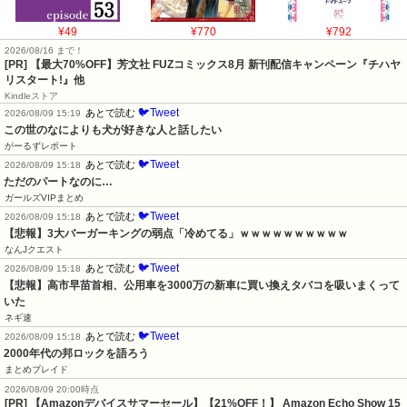
¥49
¥770
¥792
2026/08/16 まで！
[PR] 【最大70%OFF】芳文社 FUZコミックス8月 新刊配信キャンペーン『チハヤ
リスタート!』他
Kindleストア
🐦Tweet
あとで読む
2026/08/09 15:19
この世のなによりも犬が好きな人と話したい
がーるずレポート
🐦Tweet
あとで読む
2026/08/09 15:18
ただのパートなのに…
ガールズVIPまとめ
🐦Tweet
あとで読む
2026/08/09 15:18
【悲報】3大バーガーキングの弱点「冷めてる」ｗｗｗｗｗｗｗｗｗｗ
なんJクエスト
🐦Tweet
あとで読む
2026/08/09 15:18
【悲報】高市早苗首相、公用車を3000万の新車に買い換えタバコを吸いまくって
いた
ネギ速
🐦Tweet
あとで読む
2026/08/09 15:18
2000年代の邦ロックを語ろう
まとめブレイド
2026/08/09 20:00時点
[PR] 【Amazonデバイスサマーセール】【21%OFF！】 Amazon Echo Show 15