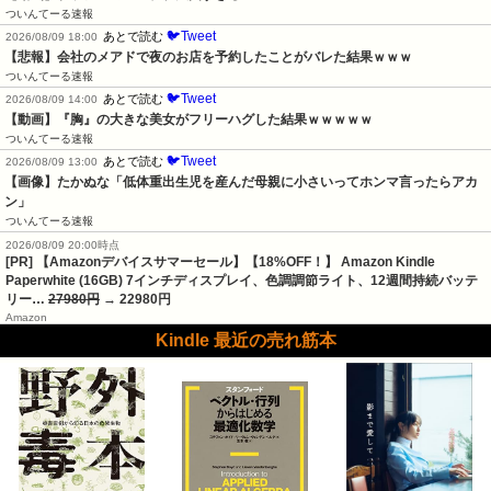
ついんてーる速報
🐦Tweet
あとで読む
2026/08/09 18:00
【悲報】会社のメアドで夜のお店を予約したことがバレた結果ｗｗｗ
ついんてーる速報
🐦Tweet
あとで読む
2026/08/09 14:00
【動画】『胸』の大きな美女がフリーハグした結果ｗｗｗｗｗ
ついんてーる速報
🐦Tweet
あとで読む
2026/08/09 13:00
【画像】たかぬな「低体重出生児を産んだ母親に小さいってホンマ言ったらアカ
ン」
ついんてーる速報
2026/08/09 20:00時点
[PR] 【Amazonデバイスサマーセール】【18%OFF！】 Amazon Kindle
Paperwhite (16GB) 7インチディスプレイ、色調調節ライト、12週間持続バッテ
リー…
27980円
→ 22980円
Amazon
Kindle 最近の売れ筋本