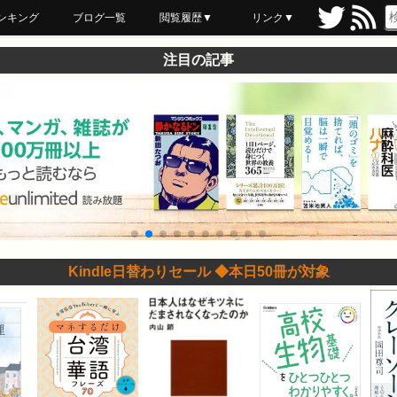
ンキング
ブログ一覧
閲覧履歴▼
リンク▼
ブックマーク
最近読んだ
あとで読む
ネットスーパー
飲食店舗用品
セール情報
注目の記事
Kindle日替わりセール ◆本日50冊が対象