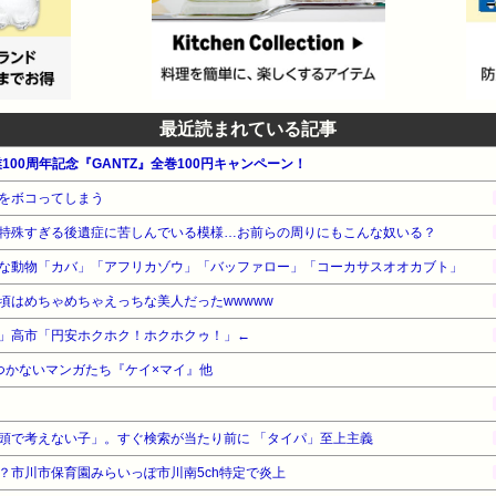
最近読まれている記事
100周年記念『GANTZ』全巻100円キャンペーン！
をボコってしまう
特殊すぎる後遺症に苦しんでいる模様…お前らの周りにもこんな奴いる？
な動物「カバ」「アフリカゾウ」「バッファロー」「コーカサスオオカブト」
頃はめちゃめちゃえっちな美人だったwwwww
」高市「円安ホクホク！ホクホクゥ！」←
つかないマンガたち『ケイ×マイ』他
頭で考えない子」。すぐ検索が当たり前に 「タイパ」至上主義
？市川市保育園みらいっぽ市川南5ch特定で炎上