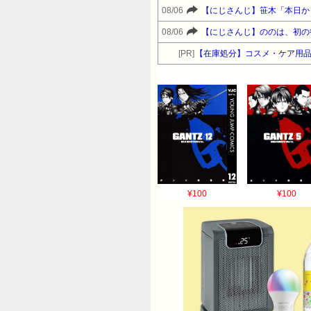
08/06
【にじさんじ】笹木「本日か
08/06
【にじさんじ】ののは、初の後
[PR]
【在庫処分】コスメ・ケア用
¥100
¥100