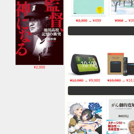
¥3,300
→ ¥499
¥968
→ ¥3
¥2,000
¥12,980
→ ¥9,980
¥19,980
→ ¥16,