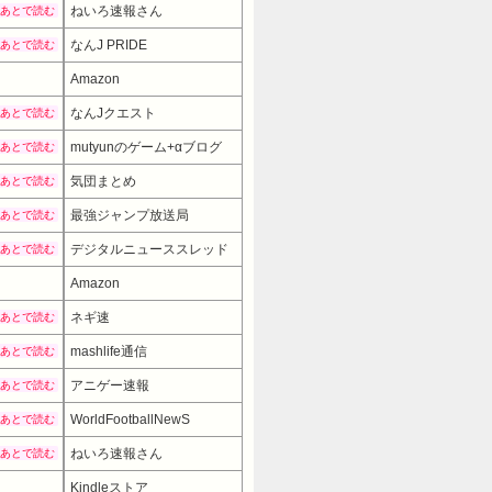
ねいろ速報さん
あとで読む
なんJ PRIDE
あとで読む
Amazon
なんJクエスト
あとで読む
mutyunのゲーム+αブログ
あとで読む
気団まとめ
あとで読む
最強ジャンプ放送局
あとで読む
デジタルニューススレッド
あとで読む
Amazon
19980円
→ 16980円 （00:30時点）
ネギ速
あとで読む
mashlife通信
あとで読む
アニゲー速報
あとで読む
WorldFootballNewS
あとで読む
ねいろ速報さん
あとで読む
Kindleストア