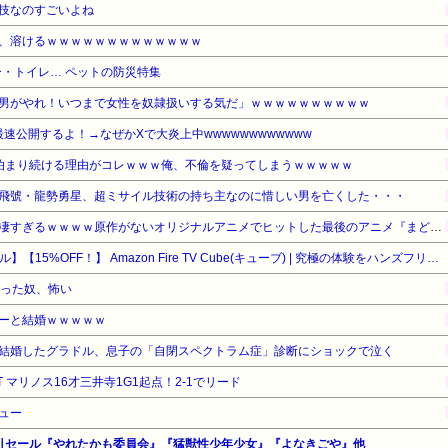
技なのすごいよね
、溶けるｗｗｗｗｗｗｗｗｗｗｗｗｗ
・トイレ… ペットの防災特集
男がやれ！いつまで女性を奴隷扱いする気だ」ｗｗｗｗｗｗｗｗｗｗ
最速公開するよ！→なぜかXで大炎上中wwwwwwwwwwww
泊まり続ける理由がコレｗｗｗ俺、不倫を疑ってしまうｗｗｗｗｗ
飛號・龍勢勇星、超ミサイル技術の持ち主なのに惜しい男を亡くした・・・
【驚愕】名作『まどマギ』が凄すぎるｗｗｗｗ原作がないオリジナルアニメでヒットした最後のアニメ『まどマギ』（2011）を最後にヒットなし…もしかして…
【Amazonデバイスサマーセール】【15%OFF！】 Amazon Fire TV Cube(キューブ) | 究極の体験をハンズフリーで | ストリーミングメディアプレイヤー
なった奴、怖い
ーと結婚ｗｗｗｗｗ
結婚したグラドル、息子の「自閉スペクトラム症」診断にショックで泣く
T マリノス16才三井寺1G1起点！2-1でリード
ュー
 割引セール『やれたかも委員会』『猛獣性少年少女』『よなきごや』他