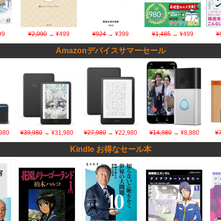
99
¥2,090
→ ¥499
¥924
→ ¥399
¥1,485
→ ¥499
¥
Amazonデバイスサマーセール
980
¥39,980
→ ¥31,980
¥27,980
→ ¥22,980
¥14,980
→ ¥8,980
¥
Kindle お得なセール本