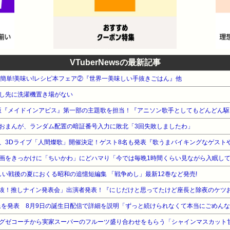
VTuberNewsの最新記事
WA 簡単!美味い!レシピ本フェア②『世界一美味しい手抜きごはん』他
し先に洗濯機置き場がない
版『メイドインアビス』第一部の主題歌を担当！『アニソン歌手としてもどんどん駆
おまんが、ランダム配置の暗証番号入力に敗北「3回失敗しましたわ」
3Dライブ「人間燦歌」開催決定！ゲスト8名も発表『歌うまバイキングなゲストや』【8/
画をきっかけに「ちいかわ」にどハマり「今では毎晩1時間くらい見ながら入眠し
新しい戦後の夏におくる昭和の追憶短編集 「戦争めし」最新12巻など発売!
Play「選抜！推しナイン発表会」出演者発表！『にじだけと思ってたけど座長と除夜のケ
退を発表 8月9日の誕生日配信で詳細を説明「ずっと続けられなくて本当にごめんなさい」
グゼコーチから実家スーパーのフルーツ盛り合わせをもらう「シャインマスカット