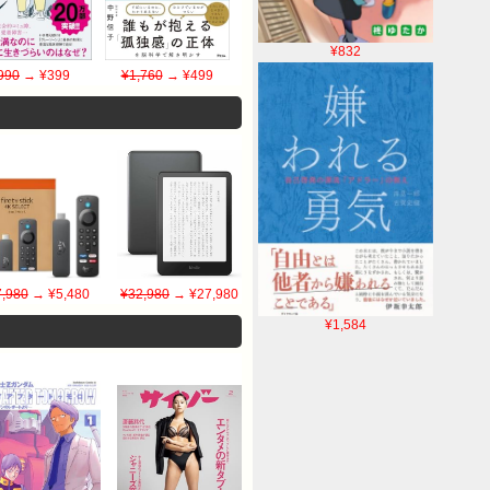
¥832
990
→ ¥399
¥1,760
→ ¥499
7,980
→ ¥5,480
¥32,980
→ ¥27,980
¥1,584