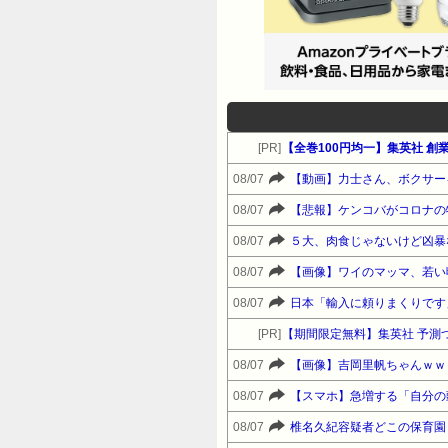
[PR]
【全巻100円均一】集英社 創業
08/07
【動画】力士さん、ボクサー
08/07
【悲報】ケンコバがコロナの
08/07
５大、肉食じゃないけど凶暴
08/07
【画像】ワイのマッマ、若い
08/07
日本「輸入に頼りまくりです
[PR]
【期間限定無料】集英社 予測
08/07
【画像】吉岡里帆ちゃんｗｗ
08/07
【スマホ】急増する「自分の
08/07
椎名久紀容疑者どこの保育園