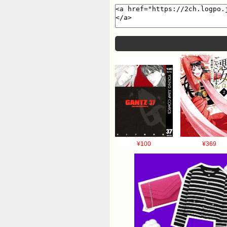
¥100
¥369