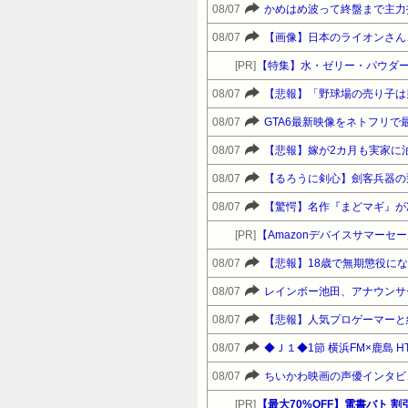
08/07
かめはめ波って終盤まで主力
08/07
【画像】日本のライオンさん
[PR]
【特集】水・ゼリー・パウダー
08/07
【悲報】「野球場の売り子は
08/07
GTA6最新映像をネトフリで
08/07
【悲報】嫁が2カ月も実家に
08/07
【るろうに剣心】劍客兵器の
08/07
[PR]
08/07
【悲報】18歳で無期懲役に
08/07
レインボー池田、アナウンサ
08/07
【悲報】人気プロゲーマーと
08/07
◆Ｊ１◆1節 横浜FM×鹿島 H
08/07
ちいかわ映画の声優インタビ
[PR]
【最大70%OFF】電書バト