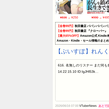
¥836
→ ¥250
¥990
→ ¥49
【全巻99円】
秋田書店 ババンババンバ
【全巻99円】
秋田書店 『クローバー』
【最大65%OFF】
Amazon公式 Kind
Amazon・Kindle・セール情報のまと
【ぶいすぽ】れん
616. 名無しのリスナー まだ何も食べて
14:22:15.10 ID:IgJHl53k…
2026/06/16 07:00
VTuberNews
あとで