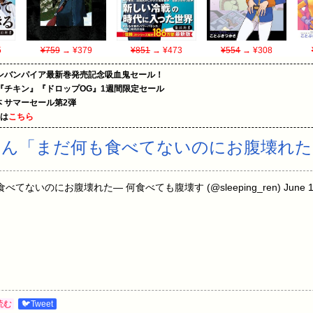
5
¥759
→ ¥379
¥851
→ ¥473
¥554
→ ¥308
ンバンパイア最新巻発売記念吸血鬼セール！
『チキン』『ドロップOG』1週間限定セール
le本 サマーセール第2弾
めは
こちら
くん「まだ何も食べてないのにお腹壊れた
ないのにお腹壊れた— 何食べても腹壊す (@sleeping_ren) June 15, 20
読む
🐦Tweet