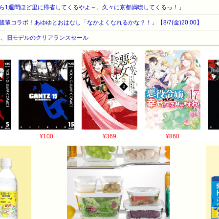
ら1週間ほど里に帰省してくるやよ～。久々に京都満喫してくるっ！」
輩コラボ！あゆゆとおはなし「なかよくなれるかな？！」【8/7(金)20:00】
品、旧モデルのクリアランスセール
¥100
¥369
¥860