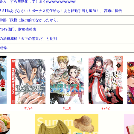
入」すら無効化してしまうwwwwwwwwwww
3.51%あげなさい！ボーナス初任給も！あと転勤手当も追加！」 高市に勧告
幹部「政権に協力的でなかったから」
7349億円、財務省発表
の消費減税「天下の愚策だ」と批判
ス特集
¥594
¥110
¥742