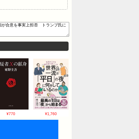
¥770
¥1,760