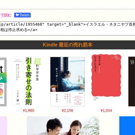
とで読む
🐦Tweet
Kindle 最近の売れ筋本
¥1,980
¥2,156
¥1,034