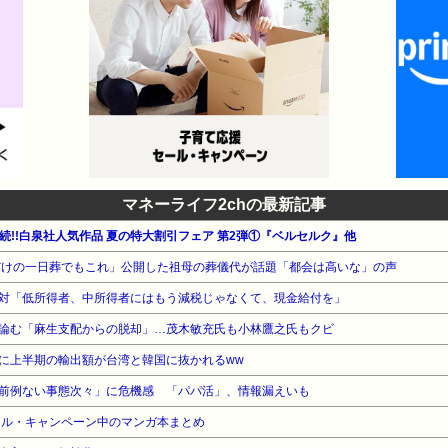
マネーライフ2chの最新記事
週連続!!白泉社人気作品 夏の特大割引フェア 第2弾①『ベルセルク』他
族だけの一日葬でもこれ」公開した祖母の葬儀代が話題「都会は高いな」の声
対「低所得者、中所得者にはもう減税じゃなくて、現金給付を」
論む「麻生支配からの脱却」…茂木敏充氏も小林鷹之氏もクビ
に上半期の輸出額が台湾と韓国に抜かれるww
前例ない事態次々」に危機感 「パパ活」、情報漏えいも
ール・キャンペーン中のマンガ本まとめ