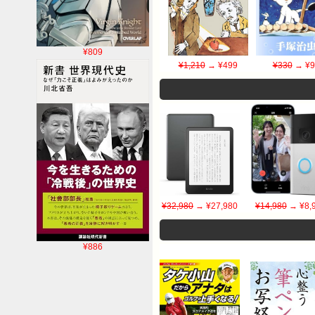
¥809
¥1,210
→ ¥499
¥330
→ ¥9
¥32,980
→ ¥27,980
¥14,980
→ ¥8,
¥886