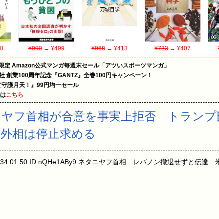
0
¥990
→ ¥499
¥968
→ ¥413
¥733
→ ¥407
限定 Amazon公式マンガ毎週末セール「アツいスポーツマンガ」
社 創業100周年記念『GANTZ』全巻100円キャンペーン！
守護月天！』99円均一セール
めは
こちら
ニヤフ首相が合意を事実上拒否 トランプ
外相は停止求める
月) 22:34:01.50 ID:nQHe1ABy9 ネタニヤフ首相 レバノン撤退せ