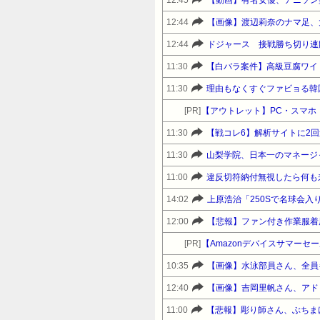
12:45
【動画】有名女優、アニソン
12:44
【画像】渡辺莉奈のナマ足、大
12:44
ドジャース 接戦勝ち切り連
11:30
【白バラ案件】高級豆腐ワイ「
11:30
理由もなくすぐファビョる韓
[PR]
【アウトレット】PC・スマホ・
11:30
11:30
山梨学院、日本一のマネージ
11:00
違反切符納付無視したら何も
14:02
上原浩治「250Sで名球会入
12:00
【悲報】ファン付き作業服着
[PR]
10:35
【画像】水泳部員さん、全員
12:40
【画像】吉岡里帆さん、アド
11:00