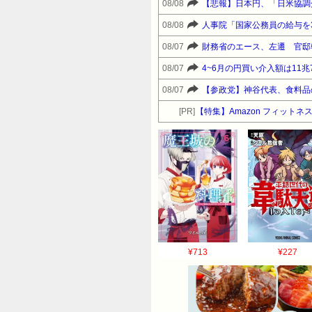
08/08
【悲報】日本円、「日米協調介
08/08
人事院「国家公務員の給与を
08/07
財務省のエース、左遷 官邸
08/07
4~6月の円買い介入額は11兆
08/07
【参政党】神谷代表、食料品
[PR]
【特集】Amazon フィットネ
¥713
¥227