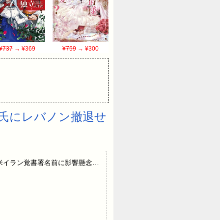
¥737
→ ¥369
¥759
→ ¥300
氏にレバノン撤退せ
ずと伝達 米イラン覚書署名前に影響懸念…