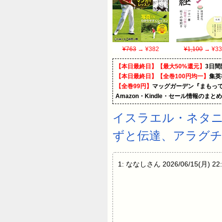
¥763
→ ¥382
¥1,100
→ ¥33
【本日最終日】【最大50%還元】
3日間
【本日最終日】【全巻100円均一】
集英
【全巻99円】
マッグガーデン『まもって
Amazon・Kindle・セール情報のまと
イスラエル・ネタ
ずと伝達、アラグチ
1: ななしさん 2026/06/15(