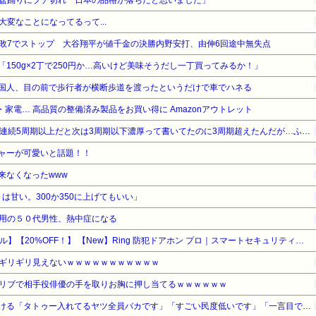
盆踊りにブチ切れ「日本の品格が落ちたと思いました」
変なことになってるって...
敗7でストップ 大谷翔平が値千金の決勝内野安打、由伸6回途中無失点
150g×2丁で250円か…高いけど美味そうだし一丁買ってみるか！」
国人、目の前で歩行者が横断歩道を渡ったというだけで車でハネる
家電… 高品質の整備済み製品をお買い得に Amazonアウトレット
【戦コレ6】解析サイトに2回連続5周期以上だと次は3周期以下濃厚って書いてたのに3周期超えたんだが…ふざけんな！！！
ャーが可愛いと話題！！
来なくなったwww
りは甘い。300か350に上げてもいい」
用の５０代男性、熱中症になる
【Amazonデバイスサマーセール】【20%OFF！】 【New】Ring 防犯ドアホン プロ｜スマートセキュリティ機能搭載｜夜間でも鮮明な4K高画質ビデオ・10倍ズーム・モーション検知・サイレン｜出張設置サービスが同時購入で110円
ギリギリ見えないｗｗｗｗｗｗｗｗｗｗｗ
リブで相手役俳優の手を取りお胸に押し当てるｗｗｗｗｗｗ
【悲報】彫り師さん、ぶちまける「タトゥー入れてるヤツ全員バカです」「すごい民度低いです」「一言目でバカだなってわかります全員」