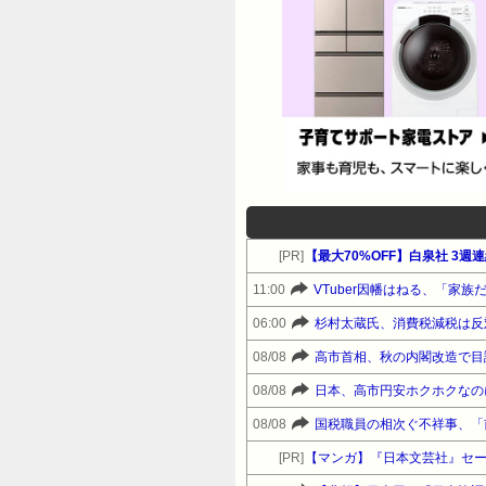
[PR]
【最大70%OFF】白泉社 3
11:00
VTuber因幡はねる、「家
06:00
杉村太蔵氏、消費税減税は反
08/08
高市首相、秋の内閣改造で目
08/08
日本、高市円安ホクホクなの
08/08
国税職員の相次ぐ不祥事、「
[PR]
【マンガ】『日本文芸社』セ