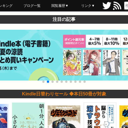
ンキング
ブログ一覧
閲覧履歴▼
リンク▼
ブックマーク
最近読んだ
あとで読む
ネットスーパー
飲食店舗用品
セール情報
注目の記事
Kindle日替わりセール ◆本日50冊が対象