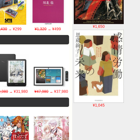
¥1,650
,430
→ ¥299
¥1,320
→ ¥499
,980
→ ¥31,980
¥47,980
→ ¥37,980
¥1,045