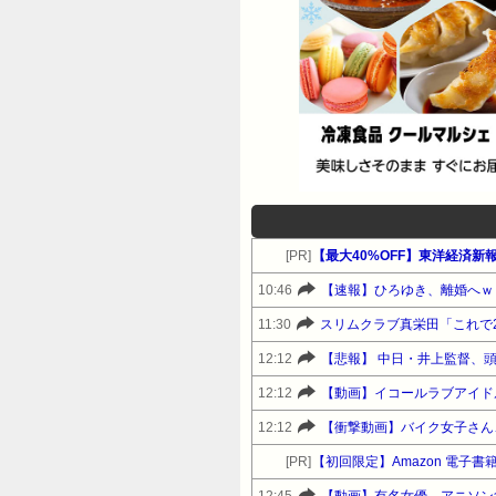
[PR]
【最大40%OFF】東洋経済新
10:46
【速報】ひろゆき、離婚へｗ
11:30
スリムクラブ真栄田「これで
12:12
【悲報】 中日・井上監督、
12:12
【動画】イコールラブアイド
12:12
【衝撃動画】バイク女子さん
[PR]
【初回限定】Amazon 電子書籍 