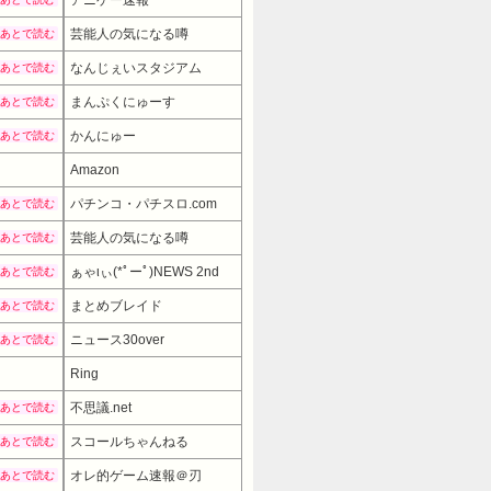
アニゲー速報
芸能人の気になる噂
あとで読む
なんじぇいスタジアム
あとで読む
まんぷくにゅーす
あとで読む
かんにゅー
あとで読む
Amazon
パチンコ・パチスロ.com
あとで読む
芸能人の気になる噂
あとで読む
ぁゃιぃ(*ﾟーﾟ)NEWS 2nd
あとで読む
まとめブレイド
あとで読む
ニュース30over
あとで読む
Ring
不思議.net
あとで読む
スコールちゃんねる
あとで読む
オレ的ゲーム速報＠刃
あとで読む