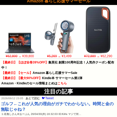
Amazon 暮らし応援サマーセール
¥62,800
→ ¥39,800
¥5,269
→ ¥3,499
¥72,889
→ ¥62,290
【最終日】【ほぼ全巻39%OFF】
集英社 創業100周年記念！人気作クーポン配布
中！
【最終日】【セール】
Amazon 暮らし応援サマーSale
【最終日】【最大90%OFF】
Kindle本 サマーセール第1弾
Amazon・Kindleのセール情報まとめは
こちら
注目の記事
🐦Tweet
あとで読む
2026/06/12 23:05
ゴルフ←これが人気の理由がガチでわからない。時間と金の
無駄じゃね？
1:名無しさん＠おーぷん 26/04/30(木) 16:32:03 ID:KiHx マジで何…