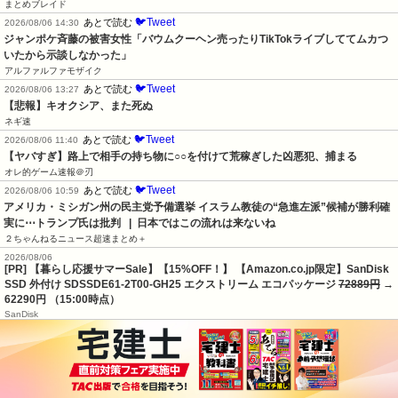
まとめブレイド
🐦Tweet
あとで読む
2026/08/06 14:30
ジャンポケ斉藤の被害女性「バウムクーヘン売ったりTikTokライブしててムカつ
いたから示談しなかった」
アルファルファモザイク
🐦Tweet
あとで読む
2026/08/06 13:27
【悲報】キオクシア、また死ぬ
ネギ速
🐦Tweet
あとで読む
2026/08/06 11:40
【ヤバすぎ】路上で相手の持ち物に○○を付けて荒稼ぎした凶悪犯、捕まる
オレ的ゲーム速報＠刃
🐦Tweet
あとで読む
2026/08/06 10:59
アメリカ・ミシガン州の民主党予備選挙 イスラム教徒の“急進左派”候補が勝利確
実に⋯トランプ氏は批判   |  日本ではこの流れは来ないね
２ちゃんねるニュース超速まとめ＋
2026/08/06
[PR] 【暮らし応援サマーSale】【15%OFF！】 【Amazon.co.jp限定】SanDisk
SSD 外付け SDSSDE61-2T00-GH25 エクストリーム エコパッケージ
72889円
→
62290円 （15:00時点）
SanDisk