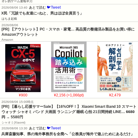
オレ的ゲーム速報＠刃
🐦Tweet
あとで読む
2026/08/06 13:40
X民「冗談でも友達に○ねと、男はほぼ全員言う」
はちま起稿
2026/08/06
[PR] 【アウトレット】PC・スマホ・家電… 高品質の整備済み製品をお買い得に
Amazonアウトレット
Amazon
¥900
¥2,156 (+1,066pt)
¥2,479
2026/08/06 15:00時点
[PR] 【暮らし応援サマーSale】【16%OFF！】 Xiaomi Smart Band 10 スマート
ウォッチ シャオミ バンド 大画面 ランニング 睡眠 心拍 21日間持続 LINE…
6680
円
→ 5580円
シャオミ(Xiaomi)
🐦Tweet
あとで読む
2026/08/06 13:30
兵庫斎藤知事、県の海外事務所を全廃へ「公務員が海外で遊ぶためにあるだけ」