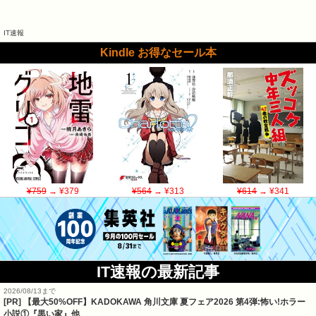
IT速報
Kindle お得なセール本
¥759
→ ¥379
¥564
→ ¥313
¥614
→ ¥341
IT速報の最新記事
2026/08/13まで
[PR] 【最大50%OFF】KADOKAWA 角川文庫 夏フェア2026 第4弾:怖い!ホラー
小説①『黒い家』他