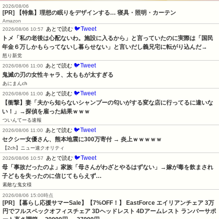
2026/08/06
[PR] 【特集】理想の眠りをデザインする… 寝具・照明・カーテン
Amazon
🐦Tweet
あとで読む
2026/08/06 10:57
トメ「私の老後は心配ないわ。施設に入るから」と言っていたのに実際は「国民
年金６万しかもらってないし暮らせない」と言いだし義兄宅に転がり込んだ→
怒り新党
🐦Tweet
あとで読む
2026/08/06 11:00
鬼滅の刃の女性キャラ、太ももが太すぎる
あにまんch
🐦Tweet
あとで読む
2026/08/06 11:00
【衝撃】妻「夫から知らないシャンプーの匂いがする変な店に行ってるに違いな
い！」→探偵を雇った結果ｗｗｗ
ついんてーる速報
🐦Tweet
あとで読む
2026/08/06 11:00
セクシー女優さん、熊本地震に300万寄付 → 炎上ｗｗｗｗｗ
【2ch】ニュー速クオリティ
🐦Tweet
あとで読む
2026/08/06 10:57
母「事故だったのよ」家族「母さんがわざとやるはずない」→嫁が毒を飲まされ
子どもを失ったのに信じてもらえず…
素敵な鬼女様
2026/08/06 15:00時点
[PR] 【暮らし応援サマーSale】【7%OFF！】 EastForce エイリアンチェア 3万
円でフルスペックオフィスチェア 3Dヘッドレスト 4Dアームレスト ランバーサポ