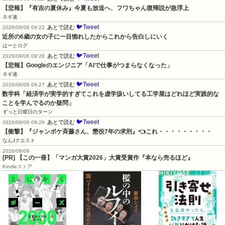
【悲報】『有吉の夏休み』今夏も放送へ、フワちゃん復帰説が急浮上
ネギ速
🐦Tweet
あとで読む
2026/08/06 09:22
近所の6歳の女の子に一目惚れしたからこれから告白しにいく
はーとログ
🐦Tweet
あとで読む
2026/08/06 09:28
【悲報】Googleのエンジニア「AIで仕事がつまらなくなった」
ネギ速
🐦Tweet
あとで読む
2026/08/06 09:27
数学科「経済学が実学的すぎてこれを虚学扱いしてる工学屋はどれほど実践的な
ことを学んでるのか疑問」
ずっと日曜日のターン
🐦Tweet
あとで読む
2026/08/06 09:28
【衝撃】『ジャンポケ斉藤さん、懲役7年の求刑』👈これ・・・・・・・・・
なんJクエスト
2026/08/06
[PR] 【この一冊】「マンガ大賞2026」大賞受賞作『本なら売るほど』
Kindleストア