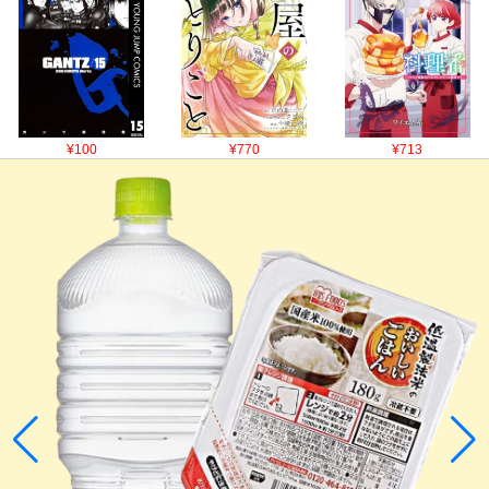
¥100
¥770
¥713