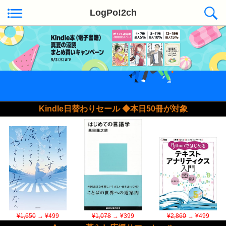
LogPo!2ch
Kindle日替わりセール ◆本日50冊が対象
¥1,650
→ ¥499
¥1,078
→ ¥399
¥2,860
→ ¥499