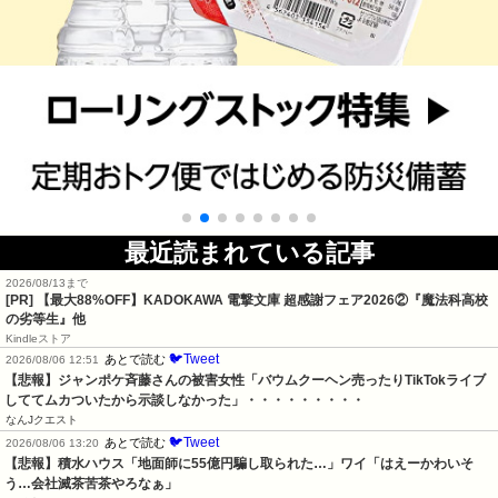
最近読まれている記事
2026/08/13まで
[PR] 【最大88%OFF】KADOKAWA 電撃文庫 超感謝フェア2026②『魔法科高校
の劣等生』他
Kindleストア
🐦Tweet
あとで読む
2026/08/06 12:51
【悲報】ジャンポケ斉藤さんの被害女性「バウムクーヘン売ったりTikTokライブ
しててムカついたから示談しなかった」・・・・・・・・・
なんJクエスト
🐦Tweet
あとで読む
2026/08/06 13:20
【悲報】積水ハウス「地面師に55億円騙し取られた…」ワイ「はえーかわいそ
う…会社滅茶苦茶やろなぁ」