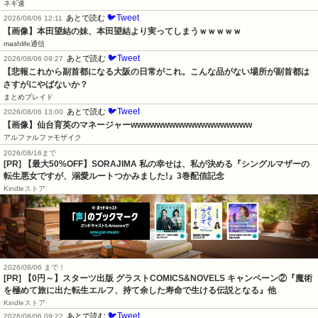
ネギ速
🐦Tweet
あとで読む
2026/08/06 12:11
【画像】本田望結の妹、本田望結より実ってしまうｗｗｗｗｗ
mashlife通信
🐦Tweet
あとで読む
2026/08/06 09:27
【悲報これから副首都になる大阪の日常がこれ。こんな品がない場所が副首都は
さすがにやばないか？
まとめブレイド
🐦Tweet
あとで読む
2026/08/06 13:00
【画像】仙台育英のマネージャーwwwwwwwwwwwwwwwwwww
アルファルファモザイク
2026/08/16まで
[PR] 【最大50%OFF】SORAJIMA 私の幸せは、私が決める『シングルマザーの
転生悪女ですが、溺愛ルートつかみました!』3巻配信記念
Kindleストア
2026/08/06 まで！
[PR] 【0円～】スターツ出版 グラストCOMICS&NOVELS キャンペーン②『魔術
を極めて旅に出た転生エルフ、持て余した寿命で生ける伝説となる』他
Kindleストア
🐦Tweet
あとで読む
2026/08/06 09:22