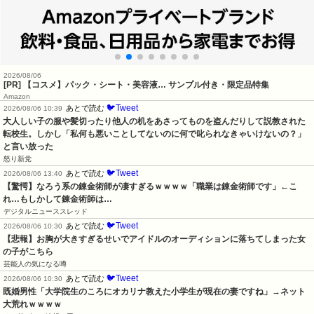
2026/08/06
[PR] 【コスメ】パック・シート・美容液… サンプル付き・限定品特集
Amazon
🐦Tweet
あとで読む
2026/08/06 10:39
大人しい子の服や髪切ったり他人の机をあさってものを盗んだりして説教された
転校生。しかし「私何も悪いことしてないのに何で叱られなきゃいけないの？」
と言い放った
怒り新党
🐦Tweet
あとで読む
2026/08/06 13:40
【驚愕】なろう系の錬金術師が凄すぎるｗｗｗｗ「職業は錬金術師です」←こ
れ…もしかして錬金術師は…
デジタルニューススレッド
🐦Tweet
あとで読む
2026/08/06 10:30
【悲報】お胸が大きすぎるせいでアイドルのオーディションに落ちてしまった女
の子がこちら
芸能人の気になる噂
🐦Tweet
あとで読む
2026/08/06 10:30
既婚男性「大学院生のころにオカリナ教えた小学生が現在の妻ですね」→ネット
大荒れｗｗｗｗ