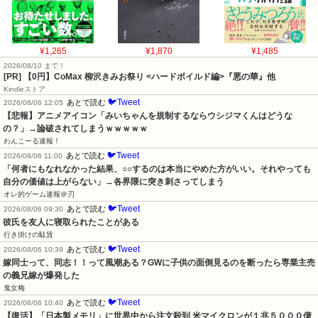
¥1,265
¥1,870
¥1,485
2026/08/10 まで！
[PR] 【0円】CoMax 柳沢きみお祭り <ハードボイルド編>『悪の華』他
Kindleストア
🐦Tweet
あとで読む
2026/08/06 12:05
【悲報】アニメアイコン「みいちゃんを規制するならウシジマくんはどうな
の？」→論破されてしまうｗｗｗｗｗ
わんこーる速報！
🐦Tweet
あとで読む
2026/08/06 11:00
「何者にもなれなかった結果、○○するのは本当にやめた方がいい。それやっても
自分の価値は上がらない」→各界隈に突き刺さってしまう
オレ的ゲーム速報＠刃
🐦Tweet
あとで読む
2026/08/06 09:30
彼氏を友人に寝取られたことがある
行き掛けの駄賃
🐦Tweet
あとで読む
2026/08/06 10:39
嫁同士って、同志！！って風潮ある？GWに子供の面倒見るのを断ったら専業主売
の義兄嫁が爆発した
鬼女梅
🐦Tweet
あとで読む
2026/08/06 10:40
【復活】「日本製メモリ」に世界中から注文殺到 米マイクロンが１兆５０００億