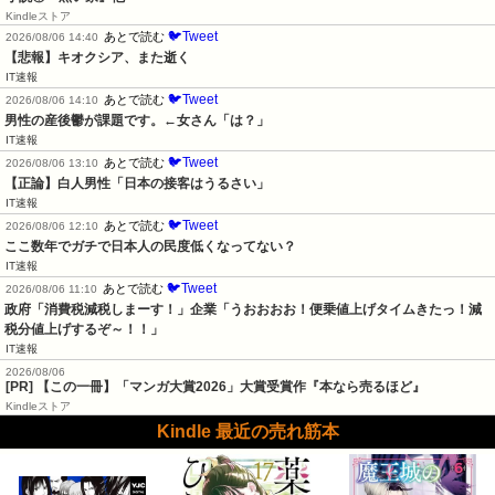
Kindleストア
🐦Tweet
あとで読む
2026/08/06 14:40
【悲報】キオクシア、また逝く
IT速報
🐦Tweet
あとで読む
2026/08/06 14:10
男性の産後鬱が課題です。←女さん「は？」
IT速報
🐦Tweet
あとで読む
2026/08/06 13:10
【正論】白人男性「日本の接客はうるさい」
IT速報
🐦Tweet
あとで読む
2026/08/06 12:10
ここ数年でガチで日本人の民度低くなってない？
IT速報
🐦Tweet
あとで読む
2026/08/06 11:10
政府「消費税減税しまーす！」企業「うおおおお！便乗値上げタイムきたっ！減
税分値上げするぞ～！！」
IT速報
2026/08/06
[PR] 【この一冊】「マンガ大賞2026」大賞受賞作『本なら売るほど』
Kindleストア
Kindle 最近の売れ筋本