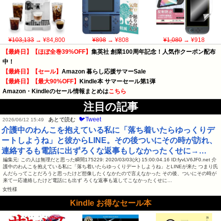
¥103,133
→ ¥84,800
¥898
→ ¥808
¥1,080
→ ¥918
【最終日】【ほぼ全巻39%OFF】
集英社 創業100周年記念！人気作クーポン配布
中！
【最終日】【セール】
Amazon 暮らし応援サマーSale
【最終日】【最大90%OFF】
Kindle本 サマーセール第1弾
Amazon・Kindleのセール情報まとめは
こちら
注目の記事
🐦Tweet
あとで読む
2026/06/12 15:49
介護中のわんこを抱えている私に「落ち着いたらゆっくりデ
ートしようね」と彼からLINE。その後ついにその時が訪れ、
連絡するも電話に出ずろくな返事もしなかったくせに→…
編集元: この人は無理だと思った瞬間175229: 2020/03/03(火) 15:00:04.16 ID:fyvLV6JF0.net 介
護中のわんこを抱えている私に「落ち着いたらゆっくりデートしようね」とLINEが来た つまり氏
んだらってことだろうと思ったけど想像したくなかたので言えなかった その後、ついにその時が
来て一応連絡したけど電話にも出ず ろくな返事も返してこなかったくせに…
女性様
Kindle お得なセール本