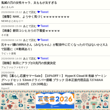
鬼滅の刃の女性キャラ、太ももが太すぎる
あにまんch
🐦Tweet
あとで読む
2026/08/06 15:12
【衝撃】NHK、ようやく気づくｗｗｗｗｗｗｗｗｗ
NEWSまとめもりー
🐦Tweet
あとで読む
2026/08/06 15:06
【画像】餅田コシヒカリの下着姿ｗｗｗｗｗ
ネギ速
🐦Tweet
あとで読む
2026/08/06 14:50
元キャバ嬢のMINAさん（みなちゃん）が配信中に亡くなったのではないかとX上
で話題に（※動画あり）
ラビット速報
🐦Tweet
あとで読む
2026/08/06 14:00
【朗報】秋田にアラブが2兆円の投資決定
アルファルファモザイク
2026/08/06
[PR] 【暮らし応援サマーSale】【10%OFF！】 HyperX Cloud III 有線 ゲーミン
グヘッドセット 53mmドライバー搭載 ブラック 日本正規代理店品 727A8AA
12980円
→ 11682円 （15:30時点）
HyperX