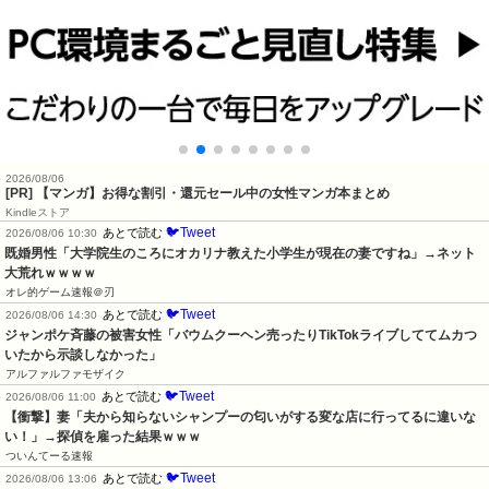
2026/08/06
[PR] 【マンガ】お得な割引・還元セール中の女性マンガ本まとめ
Kindleストア
🐦Tweet
あとで読む
2026/08/06 10:30
既婚男性「大学院生のころにオカリナ教えた小学生が現在の妻ですね」→ネット
大荒れｗｗｗｗ
オレ的ゲーム速報＠刃
🐦Tweet
あとで読む
2026/08/06 14:30
ジャンポケ斉藤の被害女性「バウムクーヘン売ったりTikTokライブしててムカつ
いたから示談しなかった」
アルファルファモザイク
🐦Tweet
あとで読む
2026/08/06 11:00
【衝撃】妻「夫から知らないシャンプーの匂いがする変な店に行ってるに違いな
い！」→探偵を雇った結果ｗｗｗ
ついんてーる速報
🐦Tweet
あとで読む
2026/08/06 13:06