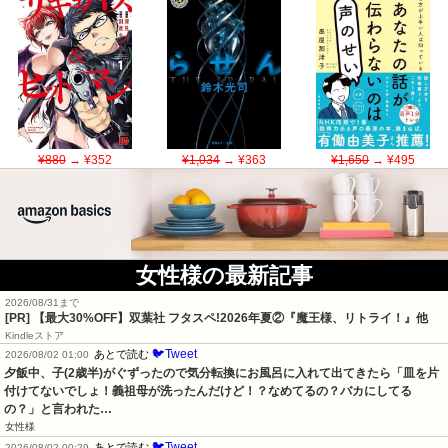
¥880
→ ¥352
¥1,034
→ ¥363
¥1,650
→ ¥495
女性様の最新記事
2026/08/31まで
[PR] 【最大30%OFF】双葉社 フタスペ!2026年夏②『魔王様、リトライ！』他
Kindleストア
🐦Tweet
あとで読む
2026/08/02 01:00
夕飯中、子(2歳半)がぐずったので気分転換にお風呂に入れて出てきたら「皿を片
付けてないでしょ！義祖母が洗ったんだけど！？なめてるの？バカにしてる
の？」と言われた…
女性様
🐦Tweet
あとで読む
2026/08/02 00:29