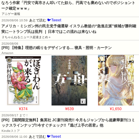
なろう作家「円安で高市さん叩いてた奴ら、円高でも褒めないのでポジショント
ーク確定ｗｗｗ」
アニゲー速報
🐦Tweet
あとで読む
2026/08/06 10:59
アメリカ・ミシガン州の民主党予備選挙 イスラム教徒の“急進左派”候補が勝利確
実に⋯トランプ氏は批判   |  日本ではこの流れは来ないね
２ちゃんねるニュース超速まとめ＋
2026/08/06
[PR] 【特集】理想の眠りをデザインする… 寝具・照明・カーテン
Amazon
¥374
¥639
¥1,650
2026/08/17 まで！
[PR] 【期間限定無料】集英社 JC新刊発売!! 今月もジャンプから超豪華新刊コミ
ックスラインナップ!!今すぐチェック!!『逃げ上手の若君』他
Kindleストア
🐦Tweet
あとで読む
2026/08/06 11:00