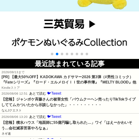
最近読まれている記事
2026/08/13まで
[PR]
【最大50%OFF】KADOKAWA カドサマー2026 第3弾（#男性コミック）
『Fateシリーズ』『ロード・エルメロイＩＩ世の事件簿』『MELTY BLOOD』他
Kindleストア
🐦Tweet
あとで読む
2026/08/06 12:51
【悲報】ジャンポケ斉藤さんの被害女性「バウムクーヘン売ったりTikTokライブ
しててムカついたから示談しなかった」・・・・・・・・・
なんJクエスト
🐦Tweet
あとで読む
2026/08/06 13:20
【悲報】積水ハウス「地面師に55億円騙し取られた…」ワイ「はえーかわいそ
う…会社滅茶苦茶やろなぁ」
ネギ速