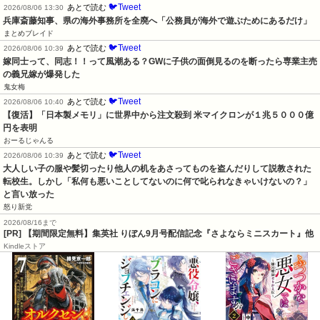
🐦Tweet
あとで読む
2026/08/06 13:30
兵庫斎藤知事、県の海外事務所を全廃へ「公務員が海外で遊ぶためにあるだけ」
まとめブレイド
🐦Tweet
あとで読む
2026/08/06 10:39
嫁同士って、同志！！って風潮ある？GWに子供の面倒見るのを断ったら専業主売
の義兄嫁が爆発した
鬼女梅
🐦Tweet
あとで読む
2026/08/06 10:40
【復活】「日本製メモリ」に世界中から注文殺到 米マイクロンが１兆５０００億
円を表明
おーるじゃんる
🐦Tweet
あとで読む
2026/08/06 10:39
大人しい子の服や髪切ったり他人の机をあさってものを盗んだりして説教された
転校生。しかし「私何も悪いことしてないのに何で叱られなきゃいけないの？」
と言い放った
怒り新党
2026/08/16まで
[PR] 【期間限定無料】集英社 りぼん9月号配信記念『さよならミニスカート』他
Kindleストア