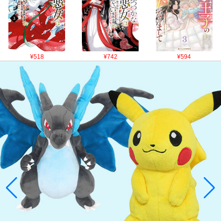
¥518
¥742
¥594