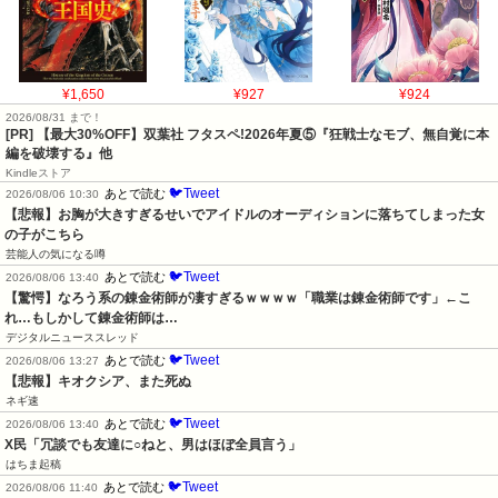
¥1,650
¥927
¥924
2026/08/31 まで！
[PR] 【最大30%OFF】双葉社 フタスペ!2026年夏⑤『狂戦士なモブ、無自覚に本
編を破壊する』他
Kindleストア
🐦Tweet
あとで読む
2026/08/06 10:30
【悲報】お胸が大きすぎるせいでアイドルのオーディションに落ちてしまった女
の子がこちら
芸能人の気になる噂
🐦Tweet
あとで読む
2026/08/06 13:40
【驚愕】なろう系の錬金術師が凄すぎるｗｗｗｗ「職業は錬金術師です」←こ
れ…もしかして錬金術師は…
デジタルニューススレッド
🐦Tweet
あとで読む
2026/08/06 13:27
【悲報】キオクシア、また死ぬ
ネギ速
🐦Tweet
あとで読む
2026/08/06 13:40
X民「冗談でも友達に○ねと、男はほぼ全員言う」
はちま起稿
🐦Tweet
あとで読む
2026/08/06 11:40