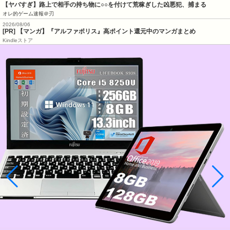
【ヤバすぎ】路上で相手の持ち物に○○を付けて荒稼ぎした凶悪犯、捕まる
オレ的ゲーム速報＠刃
2026/08/06
[PR] 【マンガ】『アルファポリス』高ポイント還元中のマンガまとめ
Kindleストア