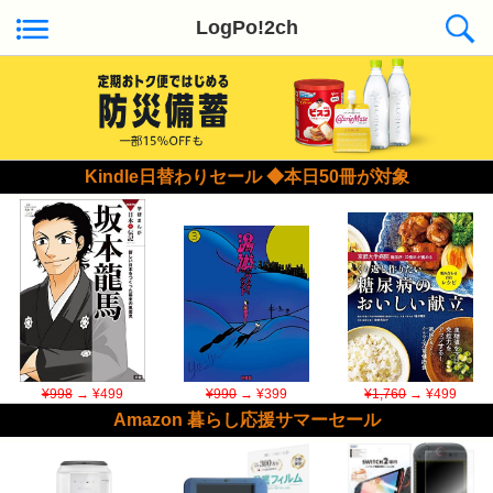
LogPo!2ch
Kindle日替わりセール ◆本日50冊が対象
¥998
→ ¥499
¥990
→ ¥399
¥1,760
→ ¥499
Amazon 暮らし応援サマーセール