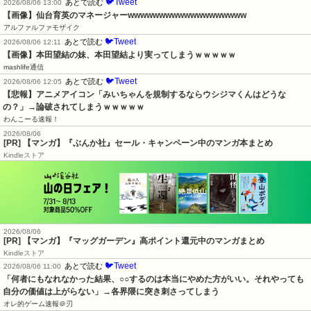
🐦Tweet
あとで読む
2026/08/06 13:00
【画像】仙台育英のマネージャーwwwwwwwwwwwwwwwwwww
アルファルファモザイク
🐦Tweet
あとで読む
2026/08/06 12:11
【画像】本田望結の妹、本田望結より実ってしまうｗｗｗｗｗ
mashlife通信
🐦Tweet
あとで読む
2026/08/06 12:05
【悲報】アニメアイコン「みいちゃんを規制するならウシジマくんはどうな
の？」→論破されてしまうｗｗｗｗｗ
わんこーる速報！
2026/08/06
[PR] 【マンガ】『ぶんか社』セール・キャンペーン中のマンガ本まとめ
Kindleストア
2026/08/06
[PR] 【マンガ】『マッグガーデン』高ポイント還元中のマンガまとめ
Kindleストア
🐦Tweet
あとで読む
2026/08/06 11:00
「何者にもなれなかった結果、○○するのは本当にやめた方がいい。それやっても
自分の価値は上がらない」→各界隈に突き刺さってしまう
オレ的ゲーム速報＠刃