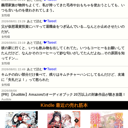
義理家族が物持ちよくて、私が持ってきた毛布やおもちゃを使おうとしても、い
つも古いものを使わされてしまう。
女性様
🐦Tweet
あとで読む
2026/08/01 23:29
父が仮想通貨投資にハマって退職金をつぎ込んでいる…なんとか止めさせたいの
だが。
女性様
🐦Tweet
あとで読む
2026/08/01 23:19
彼の家に行くと、いつも飲み物を出してくれてた。いつもコーヒーをお願いして
たんだけど、なんかそのコーヒーって妙な匂いがしてたんだよね…その原因を知
ってドン…
女性様
🐦Tweet
あとで読む
2026/08/01 22:49
キムチの白い部分だけ食べて、残りはキムチチャーハンにしてるんだけど、友達
に「失礼だよ！」って怒られた
女性様
2026/08/06
[PR] 【Audible】Amazonのオーディオブック 20万以上の対象作品が聴き放題！
Audible
Kindle 最近の売れ筋本