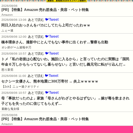
2026/08/06
[PR] 【特集】Amazon 売れ筋食品・美容・ペット特集
Amazon
🐦Tweet
あとで読む
2026/08/06 13:06
同日入社のおっさんをバカにしてたら上司だったわｗｗ
ふぇー速
🐦Tweet
あとで読む
2026/08/06 12:00
橋本環奈さん、撮影中にとんでもない事件に出くわす…警察も出動
オレ的ゲーム速報＠刃
🐦Tweet
あとで読む
2026/08/06 10:57
トメ「私の老後は心配ないわ。施設に入るから」と言っていたのに実際は「国民
年金６万しかもらってないし暮らせない」と言いだし義兄宅に転がり込んだ→
怒り新党
🐦Tweet
あとで読む
2026/08/06 11:00
セクシー女優さん、熊本地震に300万寄付 → 炎上ｗｗｗｗｗ
【2ch】ニュー速クオリティ
🐦Tweet
あとで読む
2026/08/06 10:57
母「事故だったのよ」家族「母さんがわざとやるはずない」→嫁が毒を飲まされ
子どもを失ったのに信じてもらえず…
素敵な鬼女様
2026/08/06
[PR] 【特集】Amazon 売れ筋食品・美容・ペット特集
Amazon