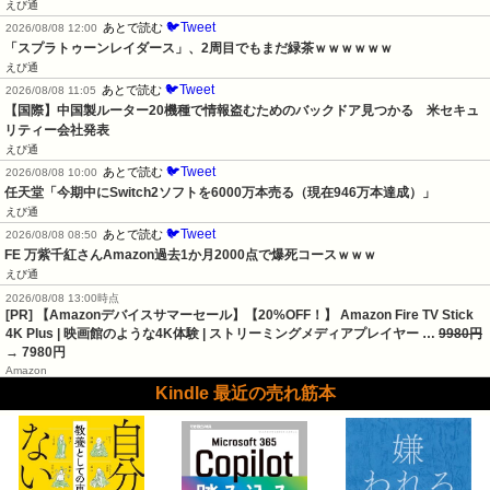
えび通
🐦Tweet
あとで読む
2026/08/08 12:00
「スプラトゥーンレイダース」、2周目でもまだ緑茶ｗｗｗｗｗｗ
えび通
🐦Tweet
あとで読む
2026/08/08 11:05
【国際】中国製ルーター20機種で情報盗むためのバックドア見つかる　米セキュ
リティー会社発表
えび通
🐦Tweet
あとで読む
2026/08/08 10:00
任天堂「今期中にSwitch2ソフトを6000万本売る（現在946万本達成）」
えび通
🐦Tweet
あとで読む
2026/08/08 08:50
FE 万紫千紅さんAmazon過去1か月2000点で爆死コースｗｗｗ
えび通
2026/08/08 13:00時点
[PR] 【Amazonデバイスサマーセール】【20%OFF！】 Amazon Fire TV Stick
4K Plus | 映画館のような4K体験 | ストリーミングメディアプレイヤー …
9980円
→ 7980円
Amazon
Kindle 最近の売れ筋本