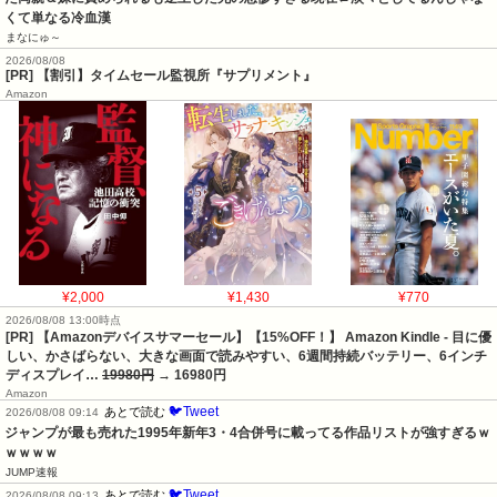
くて単なる冷血漢
まなにゅ～
2026/08/08
[PR] 【割引】タイムセール監視所『サプリメント』
Amazon
¥2,000
¥1,430
¥770
2026/08/08 13:00時点
[PR] 【Amazonデバイスサマーセール】【15%OFF！】 Amazon Kindle - 目に優
しい、かさばらない、大きな画面で読みやすい、6週間持続バッテリー、6インチ
ディスプレイ…
19980円
→ 16980円
Amazon
🐦Tweet
あとで読む
2026/08/08 09:14
ジャンプが最も売れた1995年新年3・4合併号に載ってる作品リストが強すぎるｗ
ｗｗｗｗ
JUMP速報
🐦Tweet
あとで読む
2026/08/08 09:13