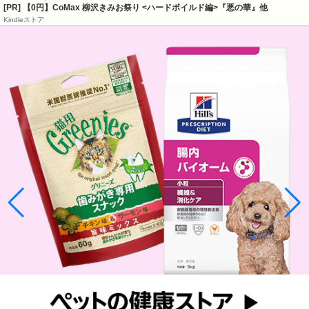
[PR] 【0円】CoMax 柳沢きみお祭り <ハードボイルド編>『悪の華』他
Kindleストア