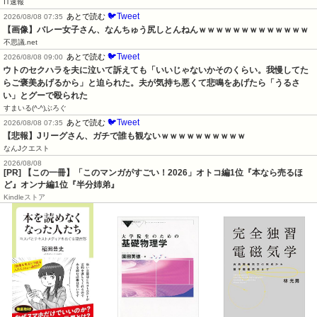
IT速報
🐦Tweet
あとで読む
2026/08/08 07:35
【画像】バレー女子さん、なんちゅう尻しとんねんｗｗｗｗｗｗｗｗｗｗｗｗｗ
不思議.net
🐦Tweet
あとで読む
2026/08/08 09:00
ウトのセクハラを夫に泣いて訴えても「いいじゃないかそのくらい。我慢してた
らご褒美あげるから」と迫られた。夫が気持ち悪くて悲鳴をあげたら「うるさ
い」とグーで殴られた
すまいる(^-^)ぶろぐ
🐦Tweet
あとで読む
2026/08/08 07:35
【悲報】Jリーグさん、ガチで誰も観ないｗｗｗｗｗｗｗｗｗｗ
なんJクエスト
2026/08/08
[PR] 【この一冊】「このマンガがすごい！2026」オトコ編1位『本なら売るほ
ど』オンナ編1位『半分姉弟』
Kindleストア