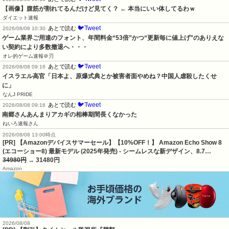
【画像】腹筋が割れてるんだけど見てく？ ← 本当にいい体してるわｗ
ダイエット速報
🐦Tweet
あとで読む
2026/08/08 10:30
ゲーム業界ご用達のフォント、年間料金“53倍”かつ“更新毎に値上げ”のありえな
い契約により多数撤退へ・・・
オレ的ゲーム速報＠刃
🐦Tweet
あとで読む
2026/08/08 09:16
イスラエル高官「日本よ、原爆式典とか被害者面やめね？中国人虐殺したくせ
に」
なんJ PRIDE
🐦Tweet
あとで読む
2026/08/08 09:16
南郷さんあんまりアカギの相棒期間長くなかった
ねいろ速報さん
2026/08/08 13:00時点
[PR] 【Amazonデバイスサマーセール】【10%OFF！】 Amazon Echo Show 8
(エコーショー8) 最新モデル (2025年発売) - シームレスな新デザイン、8.7…
34980円
→ 31480円
Amazon
2026/08/08