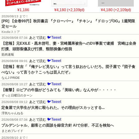
¥1,186
¥4,180 (+2,109pt)
¥4,180 (+2,109pt)
2026/08/13 まで！
[PR]
【全巻99円】秋田書店 『クローバー』『チキン』『ドロップOG』1週間限
定セール
Kindleストア
🐦Tweet
あとで読む
2026/08/08 07:34
【悲報】元EXILE・黒木啓司、妻・宮崎麗果被告へのDV事案で逮捕　宮崎は全身
打撲、頭部裂傷及び打撲、頸部損傷の怪我
筋肉速報
🐦Tweet
あとで読む
2026/08/08 09:01
【悲報】有吉「『俺テレビ見ない』って言う奴おかしいだろ。団子屋で『団子食
べない』って言うか？こっちは芸人だぞ」
なんJ PRIDE
🐦Tweet
あとで読む
2026/08/08 10:27
【衝撃】ロピアの牛脂がどうみても「美味い肉」なんやが・・・・・
ずっと日曜日のターン
🐦Tweet
あとで読む
2026/08/08 09:12
定食屋で大学生が大将に殴られた。その理由がスカッとする...
浮気ちゃんねる
🐦Tweet
あとで読む
2026/08/08 07:34
プルデンシャル、顧客との面談を録音方針 AIで分析、不正を検知へ
まとめブレイド
2026/08/10 まで！