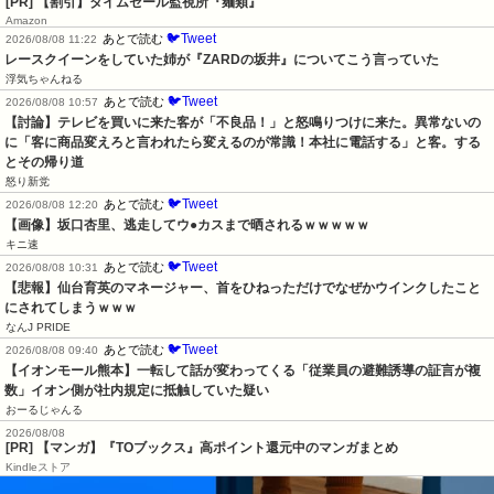
[PR] 【割引】タイムセール監視所『麺類』
Amazon
🐦Tweet
あとで読む
2026/08/08 11:22
レースクイーンをしていた姉が『ZARDの坂井』についてこう言っていた
浮気ちゃんねる
🐦Tweet
あとで読む
2026/08/08 10:57
【討論】テレビを買いに来た客が「不良品！」と怒鳴りつけに来た。異常ないの
に「客に商品変えろと言われたら変えるのが常識！本社に電話する」と客。する
とその帰り道
怒り新党
🐦Tweet
あとで読む
2026/08/08 12:20
【画像】坂口杏里、逃走してウ●カスまで晒されるｗｗｗｗｗ
キニ速
🐦Tweet
あとで読む
2026/08/08 10:31
【悲報】仙台育英のマネージャー、首をひねっただけでなぜかウインクしたこと
にされてしまうｗｗｗ
なんJ PRIDE
🐦Tweet
あとで読む
2026/08/08 09:40
【イオンモール熊本】一転して話が変わってくる「従業員の避難誘導の証言が複
数」イオン側が社内規定に抵触していた疑い
おーるじゃんる
2026/08/08
[PR] 【マンガ】『TOブックス』高ポイント還元中のマンガまとめ
Kindleストア