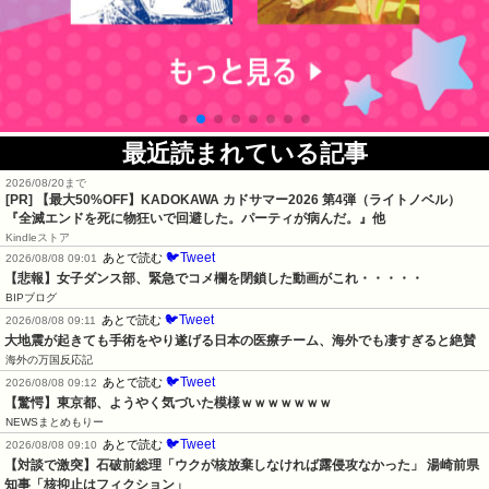
最近読まれている記事
2026/08/20まで
[PR]
【最大50%OFF】KADOKAWA カドサマー2026 第4弾（ライトノベル）
『全滅エンドを死に物狂いで回避した。パーティが病んだ。』他
Kindleストア
🐦Tweet
あとで読む
2026/08/08 09:01
【悲報】女子ダンス部、緊急でコメ欄を閉鎖した動画がこれ・・・・・
BIPブログ
🐦Tweet
あとで読む
2026/08/08 09:11
大地震が起きても手術をやり遂げる日本の医療チーム、海外でも凄すぎると絶賛
海外の万国反応記
🐦Tweet
あとで読む
2026/08/08 09:12
【驚愕】東京都、ようやく気づいた模様ｗｗｗｗｗｗｗ
NEWSまとめもりー
🐦Tweet
あとで読む
2026/08/08 09:10
【対談で激突】石破前総理「ウクが核放棄しなければ露侵攻なかった」 湯崎前県
知事「核抑止はフィクション」