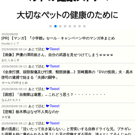
2026/08/08
[PR] 【マンガ】『小学館』セール・キャンペーン中のマンガ本まとめ
Kindleストア
🐦Tweet
あとで読む
2026/08/08 09:14
【画像】声優の澤田姫さん、自分の武器を見せつけてしまうｗｗｗｗ
おたくみくす
🐦Tweet
あとで読む
2026/08/08 09:13
《全身打撲、頭部裂傷及び打撲、頸部損傷…》宮崎麗果の「DVの怪我」夫・黒木
啓司の逮捕で始まる「夫婦の闘争」
ガールズVIPまとめ
🐦Tweet
あとで読む
2026/08/08 09:13
【困惑】「自衛隊は違憲」←これどう思う？・・・・・・・・・
なんJクエスト
🐦Tweet
あとで読む
2026/08/08 09:13
【悲報】栃木県はなぜ不人気なのか
ネギ速
🐦Tweet
あとで読む
2026/08/08 09:13
妻の流産に「泣いたって生き返らない」と苦笑いする自称ドライな兄。ブチギレ
た両親＆妹に責められるも逆上した兄の悲惨すぎる現在←淡々としてるんじゃな