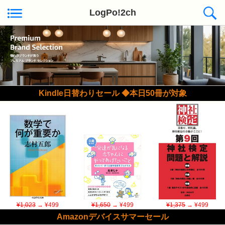
LogPo!2ch
Kindle日替わりセール ◆本日50冊が対象
¥1,023
→ ¥499
¥1,650
→ ¥499
¥1,375
→ ¥499
Amazonデバイスサマーセール