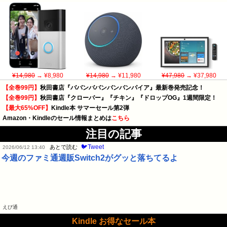
¥14,980
→ ¥8,980
¥14,980
→ ¥11,980
¥47,980
→ ¥37,980
【全巻99円】
秋田書店『ババンババンバンバンパイア』最新巻発売記念！
【全巻99円】
秋田書店『クローバー』『チキン』『ドロップOG』1週間限定！
【最大65%OFF】
Kindle本 サマーセール第2弾
Amazon・Kindleのセール情報まとめは
こちら
注目の記事
🐦Tweet
あとで読む
2026/06/12 13:40
今週のファミ通週販Switch2がグッと落ちてるよ
えび通
Kindle お得なセール本