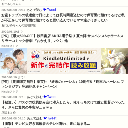
おーるじゃんる
🐦Tweet
あとで読む
2026/08/08 09:11
お産トラブルの後遺症で日によっては長時間寝込むので保育園に預けてるけど私
が不正をして保育園に預けてると思い込んでいるママ達がうざったい
おにひめちゃんの監視部屋
2026/08/19まで
[PR] 【最大50%OFF】秋田書店 AKITA電子祭り 夏の陣 サスペンス&ホラー&ス
リラーコミック特集!『おかえり、パパ』他
Kindleストア
2026/08/19 まで！
[PR] 【期間限定無料】集英社 『終末のハーレム』10周年&『終末のハーレム フ
ァンタジア』完結記念キャンペーン!
Kindleストア
🐦Tweet
あとで読む
2026/08/08 09:10
【勘違い】バスケの役員飲み会に潜入したら、俺そっちのけで嫁と監督がべった
り。さらに驚愕の事実が…ｗｗｗ
気団まとめ
🐦Tweet
あとで読む
2026/08/08 09:10
【衝撃】テレビ大好き高齢者のテレビ離れ、遂に始まる…