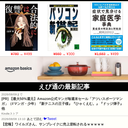
¥780
→ ¥499
¥660
→ ¥300
¥1,683
→ ¥499
えび通の最新記事
2026/08/09まで
[PR]
【最大50%還元】Amazon公式マンガ毎週末セール「アツいスポーツマン
ガ」（#マンガ・少年）『新テニスの王子様』『ひゃくえむ。』『ドッジ弾子』
他
Kindleストア
🐦Tweet
あとで読む
2026/08/08 13:10
【悲報】ワイルズさん、サンブレイクに売上逆転されるｗｗｗｗｗ