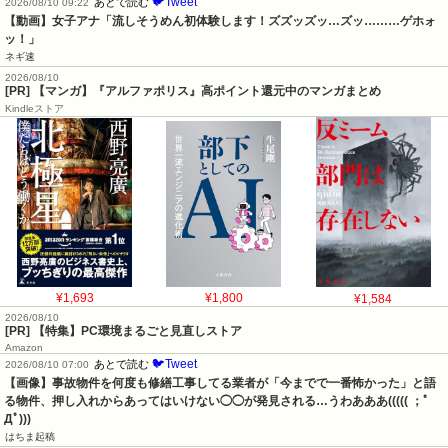
🐦Tweet
あとで読む
2026/08/10 09:22
【動画】女子アナ「流しそうめん初体験します！ズズッズッ…ズッ………ゲホォ
ッ！」
ネギ速
2026/08/10
[PR] 【マンガ】『アルファポリス』高ポイント還元中のマンガまとめ
Kindleストア
¥1,693
¥1,800
¥1,584
2026/08/10
[PR] 【特集】PC環境まるごと見直しストア
Amazon
🐦Tweet
あとで読む
2026/08/10 07:00
【画像】事故物件を何度も修繕工事してる業者が「今までで一番怖かった」と語
る物件、押し入れからあってはいけない◯◯が発見される…うわあああ((((( ；ﾟ
Дﾟ)))
はちま起稿