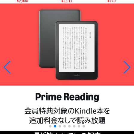
¥2,000
¥2,911
¥770