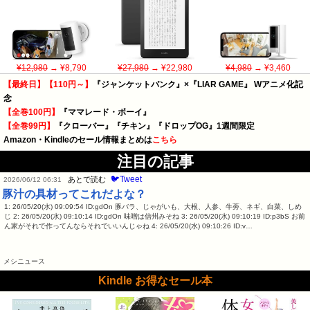
¥12,980
→ ¥8,790
¥27,980
→ ¥22,980
¥4,980
→ ¥3,460
【最終日】【110円～】
『ジャンケットバンク』×『LIAR GAME』 Wアニメ化記
念
【全巻100円】
『ママレード・ボーイ』
【全巻99円】
『クローバー』『チキン』『ドロップOG』1週間限定
Amazon・Kindleのセール情報まとめは
こちら
注目の記事
🐦Tweet
あとで読む
2026/06/12 06:31
豚汁の具材ってこれだよな？
1: 26/05/20(水) 09:09:54 ID:gdOn 豚バラ、じゃがいも、大根、人参、牛蒡、ネギ、白菜、しめ
じ 2: 26/05/20(水) 09:10:14 ID:gdOn 味噌は信州みそね 3: 26/05/20(水) 09:10:19 ID:p3bS お前
ん家がそれで作ってんならそれでいいんじゃね 4: 26/05/20(水) 09:10:26 ID:v…
メシニュース
Kindle お得なセール本