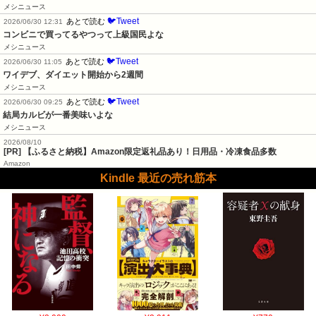
メシニュース
🐦Tweet
あとで読む
2026/06/30 12:31
コンビニで買ってるやつって上級国民よな
メシニュース
🐦Tweet
あとで読む
2026/06/30 11:05
ワイデブ、ダイエット開始から2週間
メシニュース
🐦Tweet
あとで読む
2026/06/30 09:25
結局カルビが一番美味いよな
メシニュース
2026/08/10
[PR] 【ふるさと納税】Amazon限定返礼品あり！日用品・冷凍食品多数
Amazon
Kindle 最近の売れ筋本