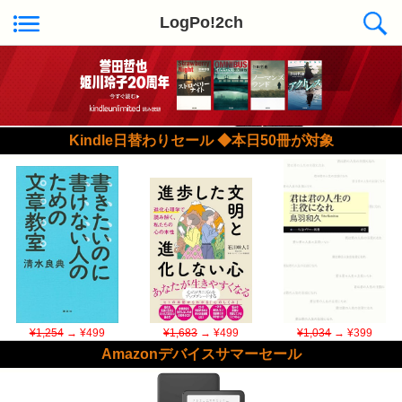
LogPo!2ch
Kindle日替わりセール ◆本日50冊が対象
¥1,254
→ ¥499
¥1,683
→ ¥499
¥1,034
→ ¥399
Amazonデバイスサマーセール