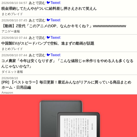
🐦Tweet
あとで読む
2026/08/10 04:57
税金滞納してたんやがついに給料差し押さえされて笑えん
まとめブレイド
🐦Tweet
あとで読む
2026/08/10 07:45
【動画】Z世代「このアニメのOP、なんかキモくね？」wwwwwwwwwwww
アニゲー速報
🐦Tweet
あとで読む
2026/08/10 07:44
中国製EVがスピードバンプで空転、進まずの動画が話題
まとめブレイド
🐦Tweet
あとで読む
2026/08/10 07:44
コメ農家「今年は安くなりすぎ」「こんな値段じゃ米作りをやめる人も多くなる
んじゃないかな?」
ダイエット速報
2026/08/10
[PR] 【ベストセラー】毎日更新！最近みんながリアルに買っている商品まとめ
ホーム・日用品編
Amazon