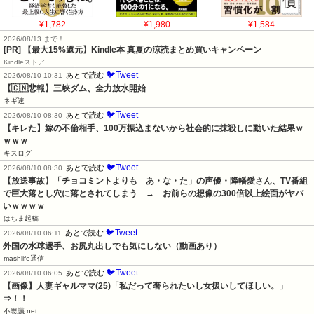
¥1,782
¥1,980
¥1,584
2026/08/13 まで！
[PR]
【最大15%還元】Kindle本 真夏の涼読まとめ買いキャンペーン
Kindleストア
🐦Tweet
あとで読む
2026/08/10 10:31
【🇨🇳悲報】三峡ダム、全力放水開始
ネギ速
🐦Tweet
あとで読む
2026/08/10 08:30
【キレた】嫁の不倫相手、100万振込まないから社会的に抹殺しに動いた結果ｗ
ｗｗｗ
キスログ
🐦Tweet
あとで読む
2026/08/10 08:30
【放送事故】「チョコミントよりも　あ・な・た」の声優・降幡愛さん、TV番組
で巨大落とし穴に落とされてしまう　→　お前らの想像の300倍以上絵面がヤバ
いｗｗｗｗ
はちま起稿
🐦Tweet
あとで読む
2026/08/10 06:11
外国の水球選手、お尻丸出しでも気にしない（動画あり）
mashlife通信
🐦Tweet
あとで読む
2026/08/10 06:05
【画像】人妻ギャルママ(25)「私だって奢られたいし女扱いしてほしい。」
⇒！！
不思議.net