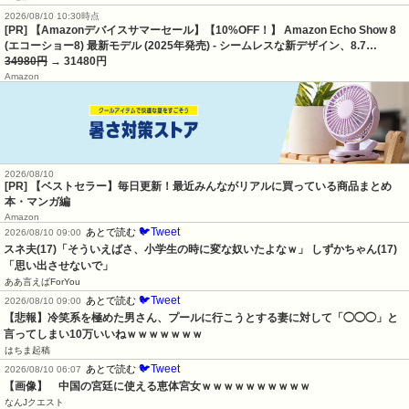
2026/08/10 10:30時点
[PR] 【Amazonデバイスサマーセール】【10%OFF！】 Amazon Echo Show 8
(エコーショー8) 最新モデル (2025年発売) - シームレスな新デザイン、8.7…
34980円
→ 31480円
Amazon
2026/08/10
[PR] 【ベストセラー】毎日更新！最近みんながリアルに買っている商品まとめ
本・マンガ編
Amazon
🐦Tweet
あとで読む
2026/08/10 09:00
スネ夫(17)「そういえばさ、小学生の時に変な奴いたよなｗ」 しずかちゃん(17)
「思い出させないで」
ああ言えばForYou
🐦Tweet
あとで読む
2026/08/10 09:00
【悲報】冷笑系を極めた男さん、プールに行こうとする妻に対して「◯◯◯」と
言ってしまい10万いいねｗｗｗｗｗｗｗ
はちま起稿
🐦Tweet
あとで読む
2026/08/10 06:07
【画像】　中国の宮廷に使える恵体宮女ｗｗｗｗｗｗｗｗｗｗ
なんJクエスト