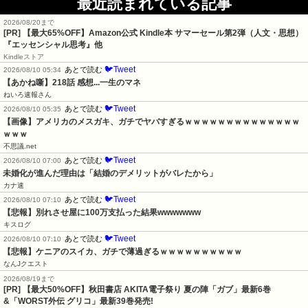
最近読まれている記事
2026/08/20まで
[PR]
【最大65%OFF】Amazon公式 Kindle本 サマーセール第2弾（人文・思想）
『エッセンシャル思考』他
Kindleストア
🐦Tweet
あとで読む
2026/08/10 05:34
【あかね噺】218話 感想...一生のマネ
ねいろ速報さん
🐦Tweet
あとで読む
2026/08/10 05:35
【画像】アメリカのメスガキ、ガチでヤバすぎるｗｗｗｗｗｗｗｗｗｗｗｗｗｗ
ｗｗｗ
不思議.net
🐦Tweet
あとで読む
2026/08/10 07:00
未婚化が進んだ理由は「結婚のデメリットがバレたから」
カナ速
🐦Tweet
あとで読む
2026/08/10 07:10
【悲報】別れさせ屋に100万支払った結果wwwwwww
キスログ
🐦Tweet
あとで読む
2026/08/10 07:10
【悲報】ケニアのスイカ、ガチで薄過ぎるｗｗｗｗｗｗｗｗｗｗ
なんJクエスト
2026/08/19まで
[PR] 【最大50%OFF】秋田書店 AKITA電子祭り 夏の陣「ガブ」最新6巻
&「WORST外伝 グリコ」最新39巻発売!