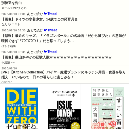
別待遇を告白
ガールズVIPまとめ
🐦Tweet
あとで読む
2026/08/10 07:06
【画像】ドイツの水着少女、14歳でこの発育具合
なんJクエスト
🐦Tweet
あとで読む
2026/08/10 09:30
【悲報】最近のキッズ、『ドラゴンボール』の名場面「だから滅びた」の意味が
理解できず「◯◯◯◯！」だと怒ってしまう…
はちま起稿
🐦Tweet
あとで読む
2026/08/10 08:35
【画像】磯山さやかの経験人数ｗｗｗｗｗｗｗｗｗｗｗｗｗｗｗｗｗｗ
不思議.net
2026/08/10
[PR] 【Kitchen Collection】バイヤー厳選ブランドのキッチン用品・食器を取り
揃え…いいもので、日々の暮らしに楽しみを！
Amazon