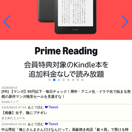
2026/08/10
[PR] 【マンガ】99円以下・毎日チェック！周年・アニメ化・ドラマ化で始まる突
然の原作マンガ格安セールを見逃すな！
Kindleストア
🐦Tweet
あとで読む
2026/08/10 07:44
【画像】女子、陰にブチギレ
まとめたニュース
🐦Tweet
あとで読む
2026/08/10 05:33
中山秀征「俺とさんまさんだけなんだって」高級焼き肉店「叙々苑」で受ける特