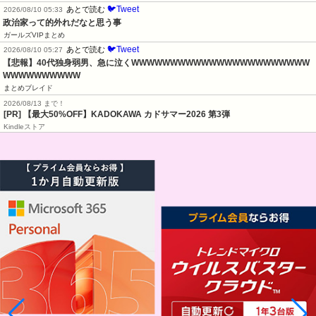
🐦Tweet
あとで読む
2026/08/10 05:33
政治家って的外れだなと思う事
ガールズVIPまとめ
🐦Tweet
あとで読む
2026/08/10 05:27
【悲報】40代独身弱男、急に泣くWWWWWWWWWWWWWWWWWWWWWWW
WWWWWWWWWW
まとめブレイド
2026/08/13 まで！
[PR]
【最大50%OFF】KADOKAWA カドサマー2026 第3弾
Kindleストア