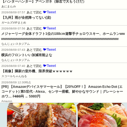
【ハンターハンター】アベンガネ（除念で大もうけだ）
あにまんch
🐦Tweet
あとで読む
2026/08/09 07:57
【九州】雨が全然降ってない(涙)
ガールズVIPまとめ
🐦Tweet
あとで読む
2026/08/09 07:56
メジャーリーグ全体ドラフト1位の188cm遊撃手チョロウスキー、ホームランww
wwwwwwwwwwwwwwwwwwwwwwwwwwwwwwwwwwwwwwwwwwwwww
なんじぇいスタジアム
🐦Tweet
あとで読む
2026/08/09 07:43
横浜のフロントいい加減有能よな
なんじぇいスタジアム
🐦Tweet
あとで読む
2026/08/09 07:40
【画像】隣家の室外機、限界突破ｗｗｗｗｗｗ
スコールちゃんねる
2026/08/09 12:30時点
[PR] 【Amazonデバイスサマーセール】【20%OFF！】 Amazon Echo Dot (エ
コードット) 第5世代 - Alexa、センサー搭載、鮮やかなサウンド｜グレーシャー
ホワ…
7480円
→ 5980円
Amazon