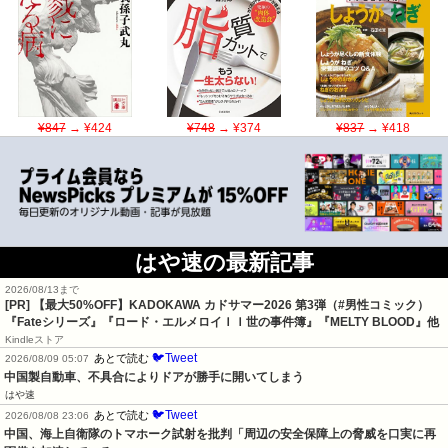
¥847
→ ¥424
¥748
→ ¥374
¥837
→ ¥418
はや速の最新記事
2026/08/13まで
[PR]
【最大50%OFF】KADOKAWA カドサマー2026 第3弾（#男性コミック）
『Fateシリーズ』『ロード・エルメロイＩＩ世の事件簿』『MELTY BLOOD』他
Kindleストア
🐦Tweet
あとで読む
2026/08/09 05:07
中国製自動車、不具合によりドアが勝手に開いてしまう
はや速
🐦Tweet
あとで読む
2026/08/08 23:06
中国、海上自衛隊のトマホーク試射を批判「周辺の安全保障上の脅威を口実に再