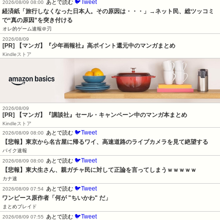
🐦Tweet
あとで読む
2026/08/09 08:00
経済紙「旅行しなくなった日本人。その原因は・・・」→ネット民、総ツッコミ
で“真の原因”を突き付ける
オレ的ゲーム速報＠刃
2026/08/09
[PR] 【マンガ】『少年画報社』高ポイント還元中のマンガまとめ
Kindleストア
2026/08/09
[PR] 【マンガ】『講談社』セール・キャンペーン中のマンガ本まとめ
Kindleストア
🐦Tweet
あとで読む
2026/08/09 08:00
【悲報】東京から名古屋に帰るワイ、高速道路のライブカメラを見て絶望する
バイク速報
🐦Tweet
あとで読む
2026/08/09 08:00
【悲報】東大生さん、親ガチャ民に対して正論を言ってしまうｗｗｗｗｗ
カナ速
🐦Tweet
あとで読む
2026/08/09 07:54
ワンピース原作者「何が "ちいかわ" だ」
まとめブレイド
🐦Tweet
あとで読む
2026/08/09 07:55