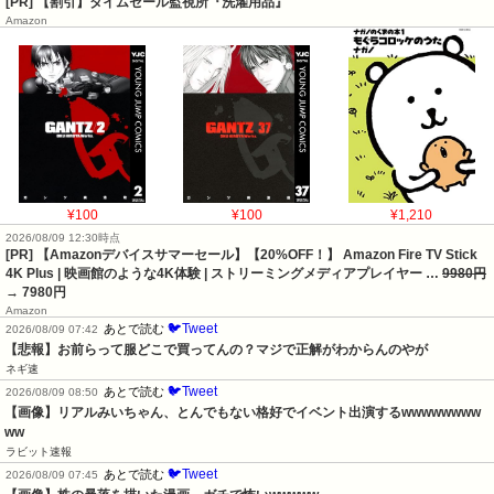
[PR] 【割引】タイムセール監視所『洗濯用品』
Amazon
¥100
¥100
¥1,210
2026/08/09 12:30時点
[PR] 【Amazonデバイスサマーセール】【20%OFF！】 Amazon Fire TV Stick
4K Plus | 映画館のような4K体験 | ストリーミングメディアプレイヤー …
9980円
→ 7980円
Amazon
🐦Tweet
あとで読む
2026/08/09 07:42
【悲報】お前らって服どこで買ってんの？マジで正解がわからんのやが
ネギ速
🐦Tweet
あとで読む
2026/08/09 08:50
【画像】リアルみいちゃん、とんでもない格好でイベント出演するwwwwwwww
ww
ラビット速報
🐦Tweet
あとで読む
2026/08/09 07:45