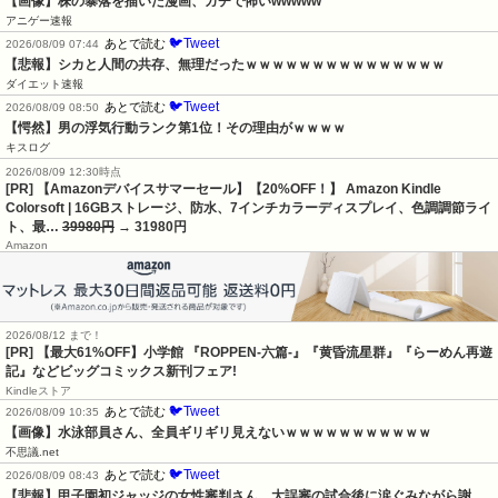
【画像】株の暴落を描いた漫画、ガチで怖いwwwww
アニゲー速報
🐦Tweet
あとで読む
2026/08/09 07:44
【悲報】シカと人間の共存、無理だったｗｗｗｗｗｗｗｗｗｗｗｗｗｗｗ
ダイエット速報
🐦Tweet
あとで読む
2026/08/09 08:50
【愕然】男の浮気行動ランク第1位！その理由がｗｗｗｗ
キスログ
2026/08/09 12:30時点
[PR] 【Amazonデバイスサマーセール】【20%OFF！】 Amazon Kindle
Colorsoft | 16GBストレージ、防水、7インチカラーディスプレイ、色調調節ライ
ト、最…
39980円
→ 31980円
Amazon
2026/08/12 まで！
[PR] 【最大61%OFF】小学館 『ROPPEN-六篇-』『黄昏流星群』『らーめん再遊
記』などビッグコミックス新刊フェア!
Kindleストア
🐦Tweet
あとで読む
2026/08/09 10:35
【画像】水泳部員さん、全員ギリギリ見えないｗｗｗｗｗｗｗｗｗｗｗ
不思議.net
🐦Tweet
あとで読む
2026/08/09 08:43
【悲報】甲子園初ジャッジの女性審判さん、大誤審の試合後に涙ぐみながら謝