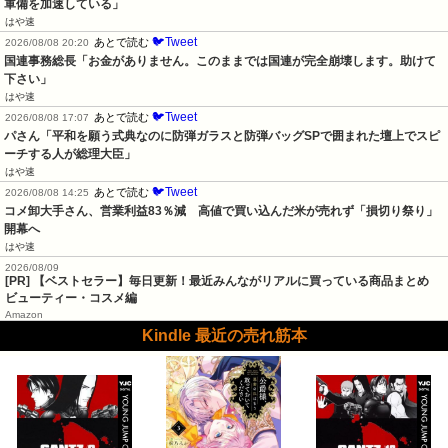
軍備を加速している」
はや速
🐦Tweet
あとで読む
2026/08/08 20:20
国連事務総長「お金がありません。このままでは国連が完全崩壊します。助けて
下さい」
はや速
🐦Tweet
あとで読む
2026/08/08 17:07
パさん「平和を願う式典なのに防弾ガラスと防弾バッグSPで囲まれた壇上でスピ
ーチする人が総理大臣」
はや速
🐦Tweet
あとで読む
2026/08/08 14:25
コメ卸大手さん、営業利益83％減　高値で買い込んだ米が売れず「損切り祭り」
開幕へ
はや速
2026/08/09
[PR] 【ベストセラー】毎日更新！最近みんながリアルに買っている商品まとめ
ビューティー・コスメ編
Amazon
Kindle 最近の売れ筋本