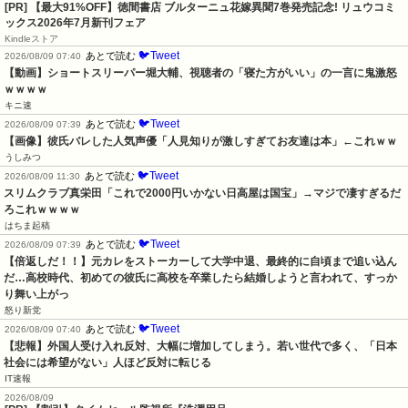
[PR] 【最大91%OFF】徳間書店 ブルターニュ花嫁異聞7巻発売記念! リュウコミ
ックス2026年7月新刊フェア
Kindleストア
🐦Tweet
あとで読む
2026/08/09 07:40
【動画】ショートスリーパー堀大輔、視聴者の「寝た方がいい」の一言に鬼激怒
ｗｗｗｗ
キニ速
🐦Tweet
あとで読む
2026/08/09 07:39
【画像】彼氏バレした人気声優「人見知りが激しすぎてお友達は本」←これｗｗ
うしみつ
🐦Tweet
あとで読む
2026/08/09 11:30
スリムクラブ真栄田「これで2000円いかない日高屋は国宝」→マジで凄すぎるだ
ろこれｗｗｗｗ
はちま起稿
🐦Tweet
あとで読む
2026/08/09 07:39
【倍返しだ！！】元カレをストーカーして大学中退、最終的に自頃まで追い込ん
だ…高校時代、初めての彼氏に高校を卒業したら結婚しようと言われて、すっか
り舞い上がっ
怒り新党
🐦Tweet
あとで読む
2026/08/09 07:40
【悲報】外国人受け入れ反対、大幅に増加してしまう。若い世代で多く、「日本
社会には希望がない」人ほど反対に転じる
IT速報
2026/08/09