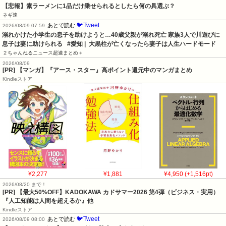
【悲報】素ラーメンに1品だけ乗せられるとしたら何の具選ぶ？
ネギ速
🐦Tweet
あとで読む
2026/08/09 07:59
溺れかけた小学生の息子を助けようと…40歳父親が溺れ死亡 家族3人で川遊びに 
息子は妻に助けられる   #愛知 |  大黒柱が亡くなったら妻子は人生ハードモード
２ちゃんねるニュース超速まとめ＋
2026/08/09
[PR] 【マンガ】『アース・スター』高ポイント還元中のマンガまとめ
Kindleストア
¥2,277
¥1,881
¥4,950 (+1,516pt)
2026/08/20 まで！
[PR]
【最大50%OFF】KADOKAWA カドサマー2026 第4弾（ビジネス・実用）
『人工知能は人間を超えるか』他
Kindleストア
🐦Tweet
あとで読む
2026/08/09 08:00