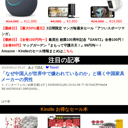
¥14,980
→ ¥11,980
¥4,980
→ ¥3,460
¥24,980
→ ¥19,980
【最終日】【最大50%還元】
3日間限定 マンガ毎週末セール「アツいスポーツマ
ンガ」
【最終日】【全巻100円均一】
集英社 創業100周年記念『GANTZ』全巻100円！
【全巻99円】
マッグガーデン『まもって守護月天！』99円均一！
Amazon・Kindleのセール情報まとめは
こちら
注目の記事
🐦Tweet
あとで読む
2026/06/12 05:07
「なぜ中国人が世界中で嫌われているのか」と嘆く中国家具
メーカーの男性
1: インターフェロンβ(東京都) [ﾆﾀﾞ] 2026/06/11(木) 10:01:09.77 ID:Tk4CRY9w0●
BE:662593167-2BP(2000)…
はや速
Kindle お得なセール本