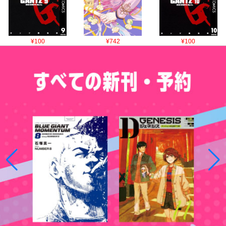
¥100
¥742
¥100