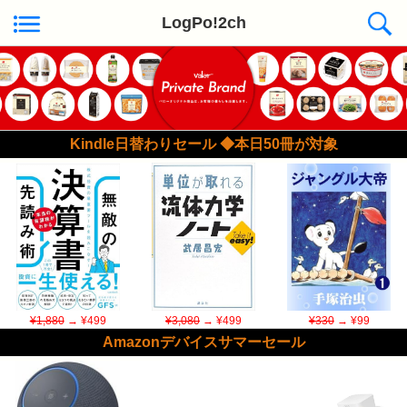
LogPo!2ch
Kindle日替わりセール ◆本日50冊が対象
¥1,880
→ ¥499
¥3,080
→ ¥499
¥330
→ ¥99
Amazonデバイスサマーセール