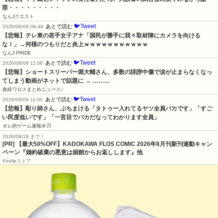
罪・・・・・・・・・
なんJクエスト
🐦Tweet
あとで読む
2026/08/09 08:46
【悲報】テレ東の若手女子アナ「国民が勝手に我々取材陣にカメラを向ける
な！」→何様のつもりだと炎上ｗｗｗｗｗｗｗｗｗｗｗ
なんJ PRIDE
🐦Tweet
あとで読む
2026/08/09 11:08
【悲報】ショートスリーパー堀大輔さん、多数の誹謗中傷で涙が止まらなくなっ
てしまう動画がネットで話題に → ………
政経ワロスまとめニュース♪
🐦Tweet
あとで読む
2026/08/09 11:00
【悲報】彫り師さん、ぶちまける「タトゥー入れてるヤツ全員バカです」「すご
い民度低いです」「一言目でバカだなってわかります全員」
オレ的ゲーム速報＠刃
2026/08/18 まで！
[PR] 【最大50%OFF】KADOKAWA FLOS COMIC 2026年8月刊新刊連動キャン
ペーン『婚約破棄の悪意は娼館からお返しします』他
Kindleストア