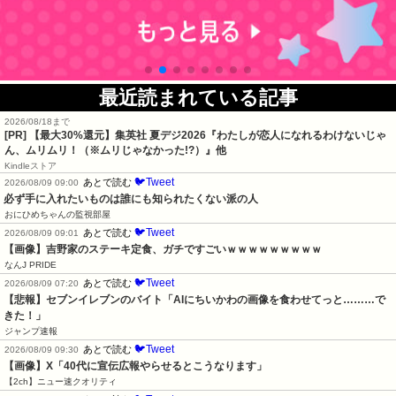
最近読まれている記事
2026/08/18まで
[PR]
【最大30%還元】集英社 夏デジ2026『わたしが恋人になれるわけないじゃ
ん、ムリムリ！（※ムリじゃなかった!?）』他
Kindleストア
🐦Tweet
あとで読む
2026/08/09 09:00
必ず手に入れたいものは誰にも知られたくない派の人
おにひめちゃんの監視部屋
🐦Tweet
あとで読む
2026/08/09 09:01
【画像】吉野家のステーキ定食、ガチですごいｗｗｗｗｗｗｗｗｗ
なんJ PRIDE
🐦Tweet
あとで読む
2026/08/09 07:20
【悲報】セブンイレブンのバイト「AIにちいかわの画像を食わせてっと………で
きた！」
ジャンプ速報
🐦Tweet
あとで読む
2026/08/09 09:30
【画像】X「40代に宣伝広報やらせるとこうなります」
【2ch】ニュー速クオリティ