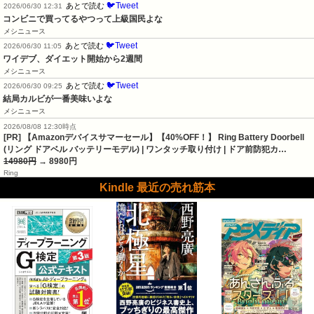
🐦Tweet
あとで読む
2026/06/30 12:31
コンビニで買ってるやつって上級国民よな
メシニュース
🐦Tweet
あとで読む
2026/06/30 11:05
ワイデブ、ダイエット開始から2週間
メシニュース
🐦Tweet
あとで読む
2026/06/30 09:25
結局カルビが一番美味いよな
メシニュース
2026/08/08 12:30時点
[PR] 【Amazonデバイスサマーセール】【40%OFF！】 Ring Battery Doorbell
(リング ドアベル バッテリーモデル) | ワンタッチ取り付け | ドア前防犯カ…
14980円
→ 8980円
Ring
Kindle 最近の売れ筋本