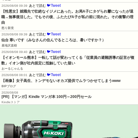
🐦Tweet
あとで読む
2026/08/08 09:39
【性悪女】就職先で壮絶なイジメにあった。お局A子にタゲられ鬱になったが退
職→無事復活した。でもその後、ふたたびA子が私の前に現れた。その衝撃の理
由
怒り新党
🐦Tweet
あとで読む
2026/08/08 09:39
仙台 寒いです（みなさんの住んでるところは、暑いですか？）
基地沢直樹
🐦Tweet
あとで読む
2026/08/08 09:40
【イオンモール熊本】一転して話が変わってくる「従業員の避難誘導の証言が複
数」イオン側が社内規定に抵触していた疑い
おーるじゃんる
🐦Tweet
あとで読む
2026/08/08 08:01
【画像】女子高生、トンデモないオカズ提供でムラつかせてしまうwww
BIPブログ
2026/08/08
[PR] 【マンガ】Kindle マンガ本 100円～200円セール
Kindleストア