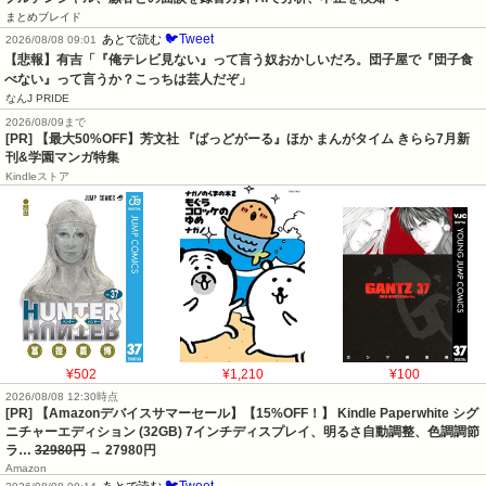
まとめブレイド
🐦Tweet
あとで読む
2026/08/08 09:01
【悲報】有吉「『俺テレビ見ない』って言う奴おかしいだろ。団子屋で『団子食
べない』って言うか？こっちは芸人だぞ」
なんJ PRIDE
2026/08/09まで
[PR] 【最大50%OFF】芳文社 『ばっどがーる』ほか まんがタイム きらら7月新
刊&学園マンガ特集
Kindleストア
¥502
¥1,210
¥100
2026/08/08 12:30時点
[PR] 【Amazonデバイスサマーセール】【15%OFF！】 Kindle Paperwhite シグ
ニチャーエディション (32GB) 7インチディスプレイ、明るさ自動調整、色調調節
ラ…
32980円
→ 27980円
Amazon