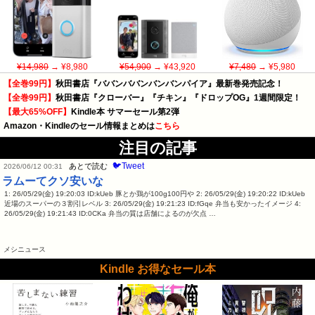
¥14,980
→ ¥8,980
¥54,900
→ ¥43,920
¥7,480
→ ¥5,980
【全巻99円】
秋田書店『ババンババンバンバンパイア』最新巻発売記念！
【全巻99円】
秋田書店『クローバー』『チキン』『ドロップOG』1週間限定！
【最大65%OFF】
Kindle本 サマーセール第2弾
Amazon・Kindleのセール情報まとめは
こちら
注目の記事
🐦Tweet
あとで読む
2026/06/12 00:31
ラムーてクソ安いな
1: 26/05/29(金) 19:20:03 ID:kUeb 豚とか鶏が100g100円や 2: 26/05/29(金) 19:20:22 ID:kUeb
近場のスーパーの３割引レベル 3: 26/05/29(金) 19:21:23 ID:fGqe 弁当も安かったイメージ 4:
26/05/29(金) 19:21:43 ID:0CKa 弁当の質は店舗によるのが欠点 …
メシニュース
Kindle お得なセール本