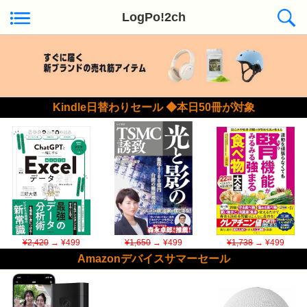
LogPo!2ch
Kindle日替わりセール ◆本日50冊が対象
¥2,420
→ ¥499
¥1,650
→ ¥499
¥1,738
→ ¥499
Amazonデバイスサマーセール