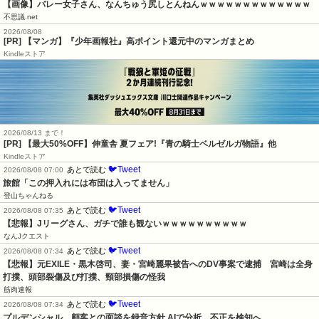
【画像】バレー女子さん、なんちゅう尻しとんねんｗｗｗｗｗｗｗｗｗｗｗｗｗ
不思議.net
2026/08/08
[PR] 【マンガ】『少年画報社』高ポイント還元中のマンガまとめ
Kindleストア
2026/08/13 まで！
[PR] 【最大50%OFF】伸童舎 夏フェア!『青の騎士ベルゼルガ物語』他
Kindleストア
🐦Tweet
あとで読む
2026/08/08 07:00
旅館「この押入れには布団は入ってません」
登山ちゃんねる
🐦Tweet
あとで読む
2026/08/08 07:35
【悲報】Jリーグさん、ガチで誰も観ないｗｗｗｗｗｗｗｗｗｗ
なんJクエスト
🐦Tweet
あとで読む
2026/08/08 07:34
【悲報】元EXILE・黒木啓司、妻・宮崎麗果被告へのDV事案で逮捕　宮崎は全身
打撲、頭部裂傷及び打撲、頸部損傷の怪我
筋肉速報
🐦Tweet
あとで読む
2026/08/08 07:34
プルデンシャル、顧客との面談を録音方針 AIで分析、不正を検知へ