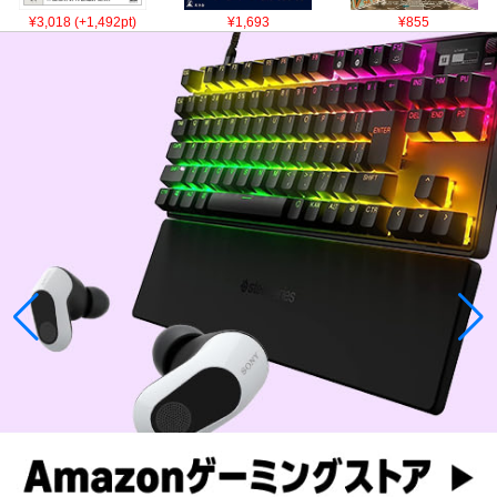
¥3,018 (+1,492pt)
¥1,693
¥855