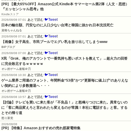
[PR]
【最大65%OFF】Amazon公式 Kindle本 サマーセール第2弾（人文・思想）
『エッセンシャル思考』他
Kindleストア
🐦Tweet
あとで読む
2026/08/08 07:01
日本の輸出額、円安なのに人口少ない台湾と韓国に抜かれ日本沈没死亡
資格ちゃんねる
🐦Tweet
あとで読む
2026/08/08 07:01
【画像】女子高生、市民プールでエグい乳を放り出してしまうwww
BIPブログ
🐦Tweet
あとで読む
2026/08/08 07:00
X民「Grok、俺のアカウントで一番気持ち悪いポストを教えて」→超火力の回答
に完全敗北するｗｗｗｗｗ
オレ的ゲーム速報＠刃
🐦Tweet
あとで読む
2026/08/08 10:30
ゲーム業界ご用達のフォント、年間料金“53倍”かつ“更新毎に値上げ”のありえな
い契約により多数撤退へ・・・
オレ的ゲーム速報＠刃
🐦Tweet
あとで読む
2026/08/08 10:57
【討論】テレビを買いに来た客が「不良品！」と怒鳴りつけに来た。異常ないの
に「客に商品変えろと言われたら変えるのが常識！本社に電話する」と客。する
とその帰り道
怒り新党
2026/08/08
[PR] 【特集】Amazon おすすめの売れ筋家電特集