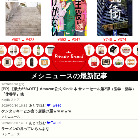
¥607
→ ¥423
¥693
→ ¥347
¥748
→ ¥374
メシニュースの最新記事
2026/08/20まで
[PR]
【最大65%OFF】Amazon公式 Kindle本 サマーセール第2弾（医学・薬学）
『休養学』他
Kindleストア
🐦Tweet
あとで読む
2026/06/30 16:32
ケンタッキーとか言う唐揚げ屋ｗｗｗｗｗ
メシニュース
🐦Tweet
あとで読む
2026/06/30 14:31
ラーメンの具っていらんよな
メシニュース