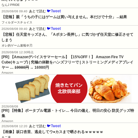
なんJ PRIDE
🐦Tweet
あとで読む
2026/08/08 09:40
【悲報】親「うちの子にはゲームは買い与えません。本だけで十分」→結果
フィルダースチョイス
🐦Tweet
あとで読む
2026/08/08 09:40
【悲報】任天堂キッズさん、「Aボタン長押し」に気づかず任天堂に修正させて
しまう
オレ的ゲーム速報＠刃
2026/08/08 12:30時点
[PR] 【Amazonデバイスサマーセール】【15%OFF！】 Amazon Fire TV
Cube(キューブ) | 究極の体験をハンズフリーで | ストリーミングメディアプレイ
ヤー …
19980円
→ 16980円
Amazon
2026/08/08
[PR] 【特集】ポータブル電源・トイレ… 今日の備え、明日の安心 防災グッズ特
集
Amazon
🐦Tweet
あとで読む
2026/08/08 12:20
【画像】坂口杏里、逃走してウ●カスまで晒されるｗｗｗｗｗ
キニ速