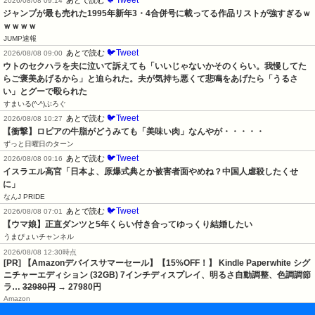
🐦Tweet
あとで読む
2026/08/08 09:14
ジャンプが最も売れた1995年新年3・4合併号に載ってる作品リストが強すぎるｗ
ｗｗｗｗ
JUMP速報
🐦Tweet
あとで読む
2026/08/08 09:00
ウトのセクハラを夫に泣いて訴えても「いいじゃないかそのくらい。我慢してた
らご褒美あげるから」と迫られた。夫が気持ち悪くて悲鳴をあげたら「うるさ
い」とグーで殴られた
すまいる(^-^)ぶろぐ
🐦Tweet
あとで読む
2026/08/08 10:27
【衝撃】ロピアの牛脂がどうみても「美味い肉」なんやが・・・・・
ずっと日曜日のターン
🐦Tweet
あとで読む
2026/08/08 09:16
イスラエル高官「日本よ、原爆式典とか被害者面やめね？中国人虐殺したくせ
に」
なんJ PRIDE
🐦Tweet
あとで読む
2026/08/08 07:01
【ウマ娘】正直ダンツと5年くらい付き合ってゆっくり結婚したい
うまぴょいチャンネル
2026/08/08 12:30時点
[PR] 【Amazonデバイスサマーセール】【15%OFF！】 Kindle Paperwhite シグ
ニチャーエディション (32GB) 7インチディスプレイ、明るさ自動調整、色調調節
ラ…
32980円
→ 27980円
Amazon