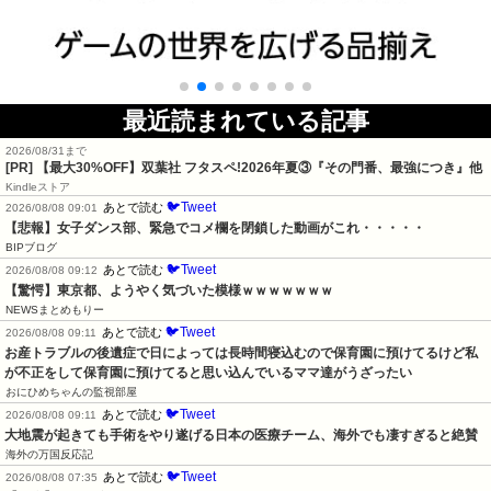
最近読まれている記事
2026/08/31まで
[PR] 【最大30%OFF】双葉社 フタスペ!2026年夏③『その門番、最強につき』他
Kindleストア
🐦Tweet
あとで読む
2026/08/08 09:01
【悲報】女子ダンス部、緊急でコメ欄を閉鎖した動画がこれ・・・・・
BIPブログ
🐦Tweet
あとで読む
2026/08/08 09:12
【驚愕】東京都、ようやく気づいた模様ｗｗｗｗｗｗｗ
NEWSまとめもりー
🐦Tweet
あとで読む
2026/08/08 09:11
お産トラブルの後遺症で日によっては長時間寝込むので保育園に預けてるけど私
が不正をして保育園に預けてると思い込んでいるママ達がうざったい
おにひめちゃんの監視部屋
🐦Tweet
あとで読む
2026/08/08 09:11
大地震が起きても手術をやり遂げる日本の医療チーム、海外でも凄すぎると絶賛
海外の万国反応記
🐦Tweet
あとで読む
2026/08/08 07:35