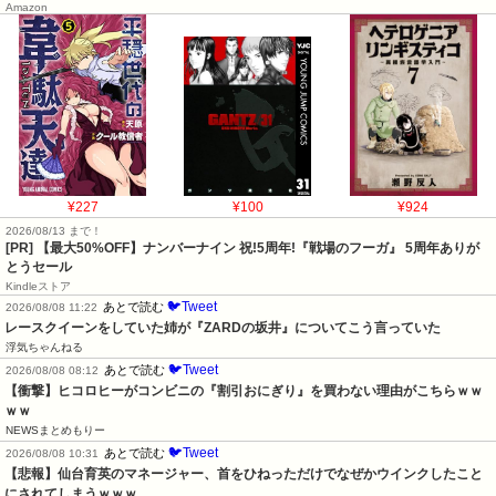
Amazon
¥227
¥100
¥924
2026/08/13 まで！
[PR] 【最大50%OFF】ナンバーナイン 祝!5周年!『戦場のフーガ』 5周年ありが
とうセール
Kindleストア
🐦Tweet
あとで読む
2026/08/08 11:22
レースクイーンをしていた姉が『ZARDの坂井』についてこう言っていた
浮気ちゃんねる
🐦Tweet
あとで読む
2026/08/08 08:12
【衝撃】ヒコロヒーがコンビニの『割引おにぎり』を買わない理由がこちらｗｗ
ｗｗ
NEWSまとめもりー
🐦Tweet
あとで読む
2026/08/08 10:31
【悲報】仙台育英のマネージャー、首をひねっただけでなぜかウインクしたこと
にされてしまうｗｗｗ