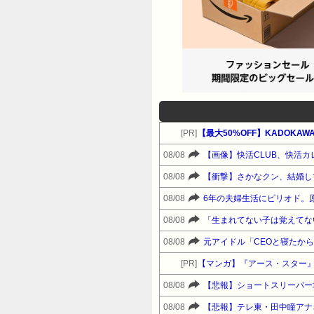
[PR]
【最大50%OFF】KADOKAWA カ
08/08
【画像】快活CLUB、快活
08/08
【衝撃】さかなクン、結婚し
08/08
6年の夫婦生活にピリオド。
08/08
08/08
元アイドル「CEOと寝たか
[PR]
【マンガ】『アース・スター
08/08
【悲報】ショートスリーパー
08/08
【悲報】テレ東・田中瞳アナ