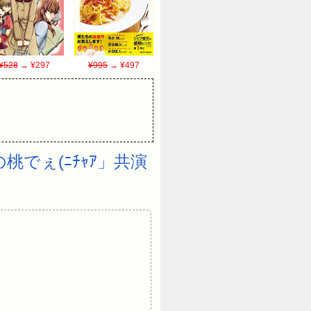
¥528
→ ¥297
¥995
→ ¥497
でぇ(ﾆﾁｬｱ」共演