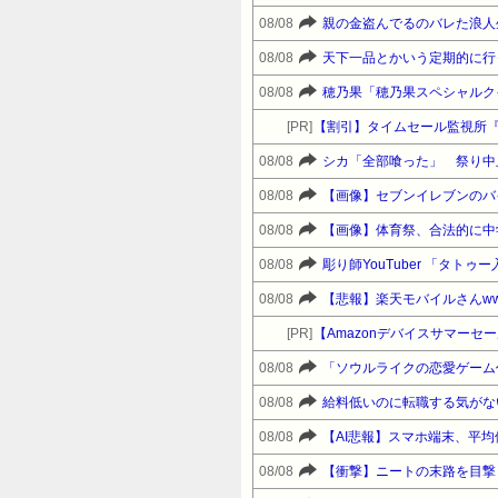
08/08
親の金盗んでるのバレた浪人
08/08
天下一品とかいう定期的に行
08/08
穂乃果「穂乃果スペシャルク
[PR]
【割引】タイムセール監視所
08/08
シカ「全部喰った」 祭り中
08/08
【画像】セブンイレブンのバ
08/08
【画像】体育祭、合法的に中
08/08
彫り師YouTuber 「タト
08/08
【悲報】楽天モバイルさんww
[PR]
08/08
08/08
給料低いのに転職する気がな
08/08
【AI悲報】スマホ端末、平均
08/08
【衝撃】ニートの末路を目撃