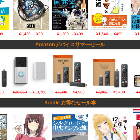
99
¥1,430
→ ¥99
¥1,200
→ ¥499
¥1,540
→ ¥499
¥1
Amazonデバイスサマーセール
80
¥20,960
→ ¥13,760
¥6,980
→ ¥4,980
¥7,980
→ ¥5,480
¥
Kindle お得なセール本