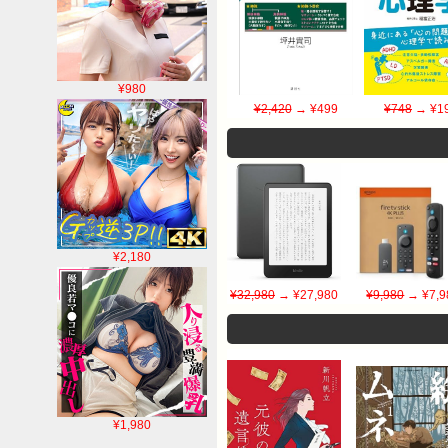
¥980
¥2,420
→ ¥499
¥748
→ ¥1
¥2,180
¥32,980
→ ¥27,980
¥9,980
→ ¥7,9
¥1,980