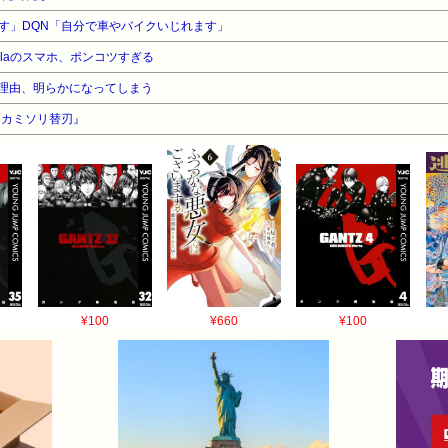
す」DQN「自分で車やバイクいじれます」
olaのスマホ、ポンコツすぎる
な理由、明らかになってしまう
『カミソリ替刃』
¥100
¥660
¥100