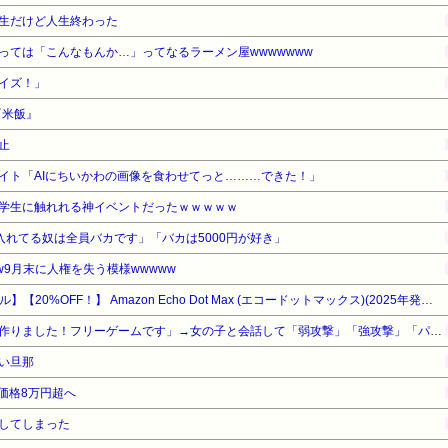
生だけど人生終わった
っては「こんなもんか…」ってなるラーメン屋wwwwwww
イズ！」
『米飯』
止
イト「AIにちいかわの画像を食わせてっと………できた！」
学生に触れれる神イベントだったｗｗｗｗｗ
ゥー入れてる奴は全員バカです」「バカは5000円が好き」
9月末に人権を失う模様wwwww
【Amazonデバイスサマーセール】【20%OFF！】 Amazon Echo Dot Max (エコードットマックス)(2025年発売) - Alexaスピーカー、部屋中に広がるサウンド、スマートホームハブ内蔵、グレーシャーホワイト
「ソウルライクの恋愛ゲーム作りました！フリーゲームです」→女の子と会話して「弱攻撃」「強攻撃」「パリィ」「ローリング」を選ぶガチでダークソウルなんだがｗｗｗｗｗ
い旦那
価格8万円超へ
してしまった