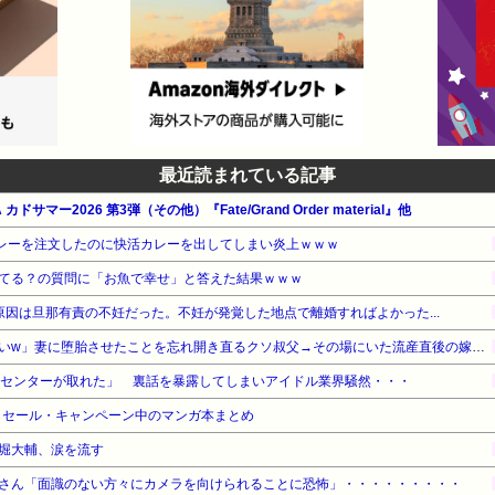
最近読まれている記事
ドサマー2026 第3弾（その他）『Fate/Grand Order material』他
カレーを注文したのに快活カレーを出してしまい炎上ｗｗｗ
てる？の質問に「お魚で幸せ」と答えた結果ｗｗｗ
原因は旦那有責の不妊だった。不妊が発覚した地点で離婚すればよかった...
「生まれてない子は覚えてないw」妻に堕胎させたことを忘れ開き直るクソ叔父→その場にいた流産直後の嫁や子供など『10人』が泣き叫ぶ地獄絵図へ
らセンターが取れた」 裏話を暴露してしまいアイドル業界騒然・・・
』セール・キャンペーン中のマンガ本まとめ
堀大輔、涙を流す
さん「面識のない方々にカメラを向けられることに恐怖」・・・・・・・・・