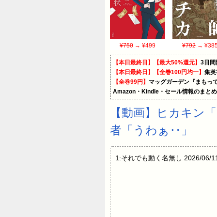
¥750
→ ¥499
¥792
→ ¥38
【本日最終日】【最大50%還元】
3日間
【本日最終日】【全巻100円均一】
集英
【全巻99円】
マッグガーデン『まもって
Amazon・Kindle・セール情報のまと
【動画】ヒカキン「こ
者「うわぁ‥」
1:それでも動く名無し 2026/06/11(木)