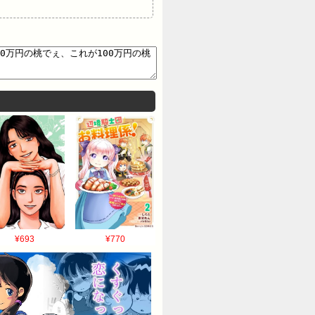
¥693
¥770