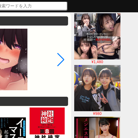
¥1,480
¥980