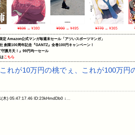
5
¥836
→ ¥380
¥990
→ ¥495
¥770
→ ¥365
限定 Amazon公式マンガ毎週末セール「アツいスポーツマンガ」
社 創業100周年記念『GANTZ』全巻100円キャンペーン！
守護月天！』99円均一セール
めは
こちら
れが10万円の桃でぇ、これが100万円の桃
 05:47:17.46 ID:23kHmdDb0 ↓…