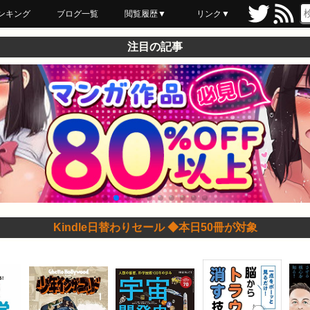
ンキング
ブログ一覧
閲覧履歴▼
リンク▼
ブックマーク
最近読んだ
あとで読む
ネットスーパー
飲食店舗用品
セール情報
注目の記事
Kindle日替わりセール ◆本日50冊が対象