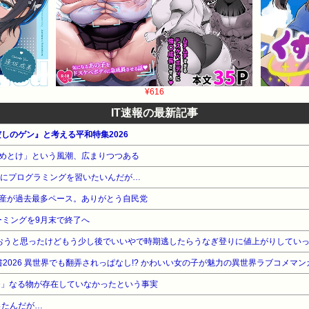
¥616
IT速報の最新記事
だしのゲン』と考える平和特集2026
めとけ」という風潮、広まりつつある
めにプログラミングを習いたいんだが…
産が過去最多ペース。ありがとう自民党
ーミングを9月末で終了へ
買おうと思ったけどもう少し後でいいやで時期逃したらうなぎ登りに値上がりしてい
2026 異世界でも翻弄されっぱなし!? かわいい女の子が魅力の異世界ラブコメマ
ube」なる物が存在していなかったという事実
ったんだが…