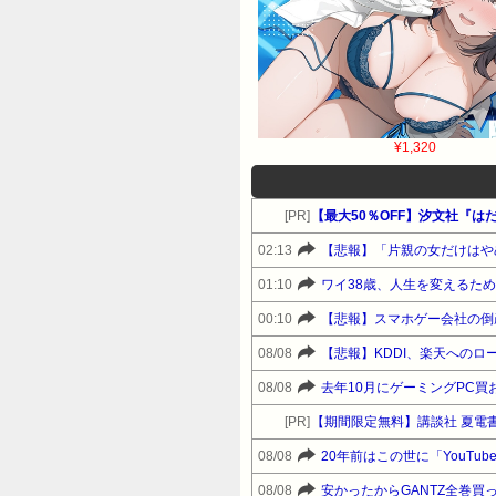
¥1,320
[PR]
【最大50％OFF】汐文社『は
02:13
【悲報】「片親の女だけはや
01:10
ワイ38歳、人生を変えるた
00:10
【悲報】スマホゲー会社の倒
08/08
【悲報】KDDI、楽天へのロ
08/08
去年10月にゲーミングPC
[PR]
【期間限定無料】講談社 夏電書
08/08
20年前はこの世に「YouT
08/08
安かったからGANTZ全巻買