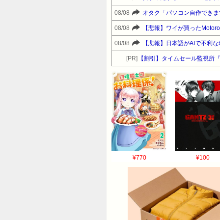
08/08
オタク「パソコン自作できま
08/08
【悲報】ワイが買ったMotor
08/08
【悲報】日本語がAIで不利
[PR]
【割引】タイムセール監視所
¥770
¥100