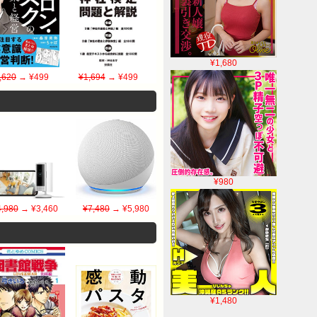
¥1,680
,620
→ ¥499
¥1,694
→ ¥499
¥980
4,980
→ ¥3,460
¥7,480
→ ¥5,980
¥1,480