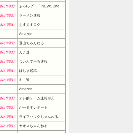
ぁゃιぃ(*ﾟーﾟ)NEWS 2nd
あとで読む
ラーメン速報
あとで読む
えすえすログ
あとで読む
Amazon
登山ちゃんねる
あとで読む
カナ速
あとで読む
ついんてーる速報
あとで読む
はちま起稿
あとで読む
キニ速
あとで読む
Amazon
オレ的ゲーム速報＠刃
あとで読む
がーるずレポート
あとで読む
ライフハックちゃんねる弐式
あとで読む
カオスちゃんねる
あとで読む