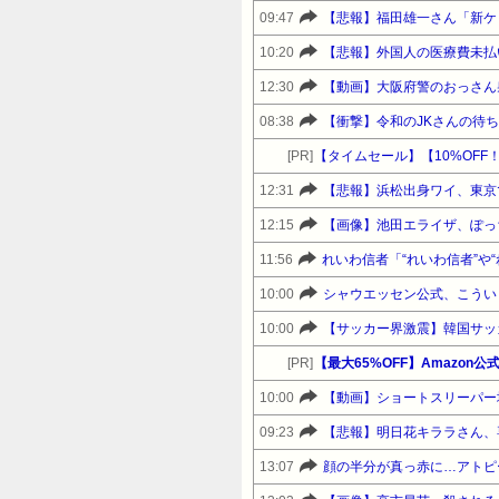
09:47
10:20
【悲報】外国人の医療費未払
12:30
【動画】大阪府警のおっさん
08:38
【衝撃】令和のJKさんの待
[PR]
12:31
【悲報】浜松出身ワイ、東京
12:15
【画像】池田エライザ、ぽっ
11:56
れいわ信者「“れいわ信者”や
10:00
シャウエッセン公式、こうい
10:00
[PR]
【最大65%OFF】Amazon
10:00
09:23
【悲報】明日花キララさん、
13:07