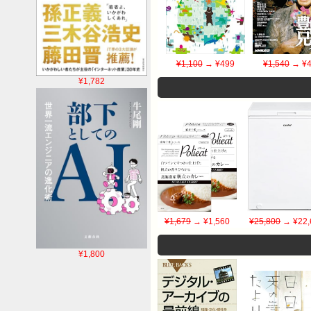
¥1,100
→ ¥499
¥1,540
→ ¥4
¥1,782
¥1,679
→ ¥1,560
¥25,800
→ ¥22,
¥1,800