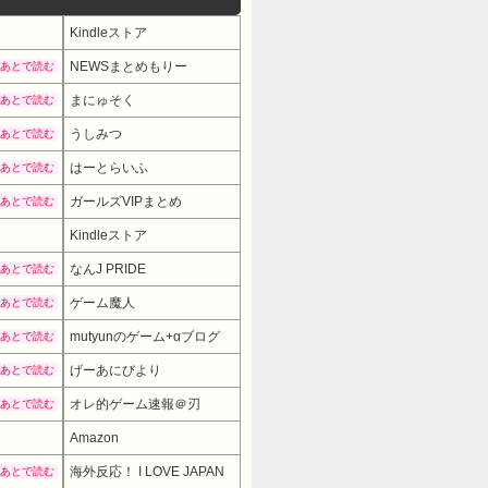
Kindleストア
NEWSまとめもりー
あとで読む
まにゅそく
あとで読む
うしみつ
あとで読む
はーとらいふ
あとで読む
ガールズVIPまとめ
あとで読む
Kindleストア
なんJ PRIDE
あとで読む
ゲーム魔人
あとで読む
mutyunのゲーム+αブログ
あとで読む
げーあにびより
あとで読む
オレ的ゲーム速報＠刃
あとで読む
Amazon
海外反応！ I LOVE JAPAN
あとで読む