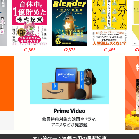
¥1,683
¥2,673
¥1,485
¥3
オレ的ゲーム速報＠刃の最新記事