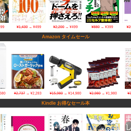
99
¥1,430
→ ¥499
¥2,200
→ ¥499
¥880
→ ¥399
¥2
Amazon タイムセール
680
¥2,737
→ ¥2,283
¥15,980
→ ¥14,980
¥2,980
→ ¥1,980
¥
Kindle お得なセール本