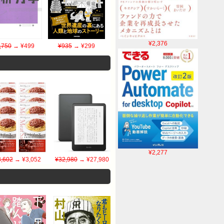
¥2,376
,750
→ ¥499
¥935
→ ¥299
¥2,277
3,602
→ ¥3,052
¥32,980
→ ¥27,980