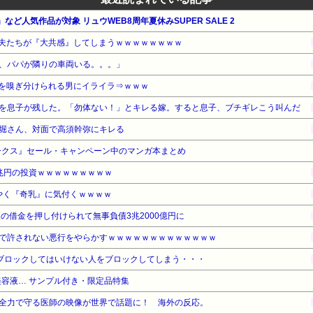
など人気作品が対象 リュウWEB8周年夏休みSUPER SALE 2
夫たちが『大共感』してしまうｗｗｗｗｗｗｗｗ
、パパが隣りの車両いる。。。」
を嗅ぎ分けられる男にイライラ⇒ｗｗｗ
を息子が残した。「勿体ない！」とキレる嫁。すると息子、ブチギレこう叫んだ
堀さん、対面で高須幹弥にキレる
ークス』セール・キャンペーン中のマンガ本まとめ
兆円の投資ｗｗｗｗｗｗｗｗｗ
ようやく『奇乳』に気付くｗｗｗｗ
の借金を押し付けられて無事負債3兆2000億円に
で許されない悪行をやらかすｗｗｗｗｗｗｗｗｗｗｗｗｗ
ブロックしてはいけない人をブロックしてしまう・・・
容液… サンプル付き・限定品特集
全力で守る医師の映像が世界で話題に！ 海外の反応。