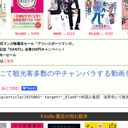
3
¥1,430
→ ¥499
¥638
→ ¥319
¥1,100
→ ¥330
on公式マンガ毎週末セール「アツいスポーツマンガ」
年記念『GANTZ』全巻100円キャンペーン！
円均一セール
めは
こちら
にて観光客多数の中チャンバラする動画
あとで読む
🐦Tweet
Kindle 最近の売れ筋本