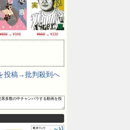
¥693
→ ¥346
¥660
→ ¥330
を投稿→批判殺到へ