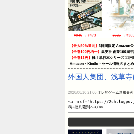
¥946
→ ¥473
¥825
→ ¥36
【最大50%還元】
3日間限定 Amaz
【全巻100円均一】
集英社 創業100周
【全巻11円】
極！単行本シリーズ 11
Amazon・Kindle・セール情報のまと
外国人集団、浅草寺
2026/06/10 21:00
オレ的ゲーム速報＠刃