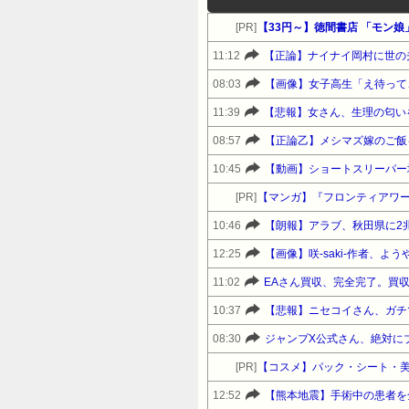
[PR]
【33円～】徳間書店 「モン娘」
11:12
【正論】ナイナイ岡村に世の
08:03
【画像】女子高生「え待って
11:39
【悲報】女さん、生理の匂い
08:57
【正論乙】メシマズ嫁のご飯
10:45
【動画】ショートスリーパー
[PR]
【マンガ】『フロンティアワ
10:46
【朗報】アラブ、秋田県に2
12:25
【画像】咲-saki-作者、
11:02
EAさん買収、完全完了。買収
10:37
【悲報】ニセコイさん、ガチ
08:30
ジャンプX公式さん、絶対に
[PR]
【コスメ】パック・シート・美
12:52
【熊本地震】手術中の患者を