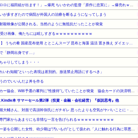
【悲報】福田雄一さん「新ケロロに福田組が出ます！」→爆死 ちいかわの監督「原作に忠実に」→爆売れｗｗｗｗｗｗｗｗｗｗ
いが多すぎたので病院が外国人の治療を断るようになってしまう
射殺映像が公開される。当然のように無抵抗だったことが発覚
ち受け画像、俺たちには眩しすぎるｗｗｗｗｗｗｗｗｗｗ
【タイムセール】【10%OFF！】 うちの肴 国産昆布使用 ととこんスープ 昆布と海藻 温活 置き換え ダイエット お湯入れるだけ こんぶスープ ワカメスープ (大袋：1袋, しじみ入り)
で「静岡出身です…」
ちゃりしてしまう・・・
“れいわ知能”といった表現は差別的。放送禁止用語にするべき」
うのでいいんだよ丼を作る
【サッカー界激震】韓国サッカー協会、W杯予選の審判に“性接待”していたことが発覚 協会カードの決済明細まで見つかる
公式 Kindle本 サマーセール第2弾（投資・金融・会社経営）『仮説思考』他
【動画】ショートスリーパー堀大輔さん、対面で高須幹弥氏にガチギレ 思ったよりも空気がヤバいことに・・・
専門家からあまりにも非情な一言を告げられるｗｗｗｗｗｗｗｗｗｗ
顔の半分が真っ赤に…アトピー姿を公開した女性、幼少期は“汚いもの”として扱われ「人に触れる行為に罪悪感を持っていた」