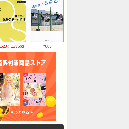
,520 (+1,776pt)
¥601