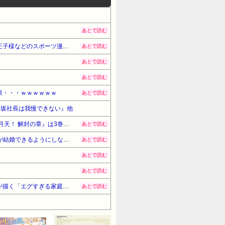
あとで読む
【激安速報】ダイヤモンドの功罪、リアル、ひゃくえむ。などがKindleで実質半額に！ついに完結、新テニスの王子様などのスポーツ漫画セール！
あとで読む
あとで読む
あとで読む
果・・・ｗｗｗｗｗｗ
あとで読む
高坂社長は我慢できない』他
アニメ化された名作ラブコメ『まもって守護月天！』が「全巻99円」の激安セール開催！！続編『まもって守護月天！ 解封の章』は3巻まで無料に！！
あとで読む
新党設立についてひろゆきさん「公約守らなかったら給料を差し押さえて市民に配ります」「平均的な収入の人が結婚できるようにしなければならない」
あとで読む
あとで読む
あとで読む
『ど根性ガエルの娘』全巻「70％オフ」セール！全7巻「5,313円」→「1,589円」！『ど根性ガエル』作者の娘が描く「エグすぎる家庭崩壊の実話」ネットを騒然とさせた問題作
あとで読む