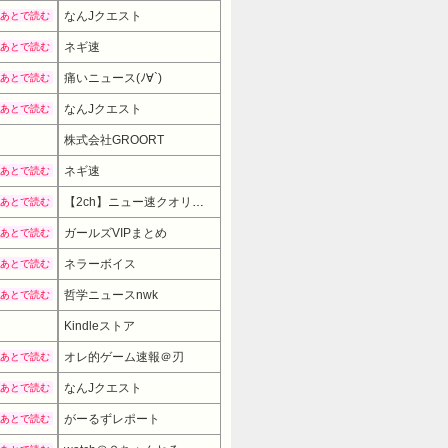
なんJクエスト
あとで読む
ネギ速
あとで読む
痛いニュース(ﾉ∀`)
あとで読む
なんJクエスト
あとで読む
株式会社GROORT
1880円
→ 1692
ネギ速
あとで読む
【2ch】ニュー速クオリティ
あとで読む
ガールズVIPまとめ
あとで読む
ネラーボイス
あとで読む
哲学ニュースnwk
あとで読む
Kindleストア
オレ的ゲーム速報＠刃
あとで読む
なんJクエスト
あとで読む
がーるずレポート
あとで読む