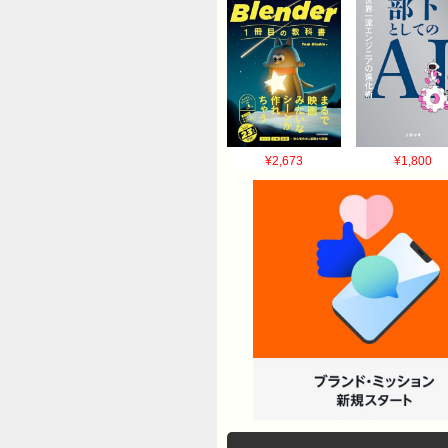
¥2,673
¥1,800