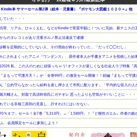
公式 Kindle本 サマーセール第2弾（絵本・児童書）『ポケモン大図鑑１０２０＋』他
していた・・・
からのタレコミがあり児童ポルノ禁止法違反で逮捕
診断を定期的にしていない人、その理由が終わっていた…「だって◯◯だし」
カにされまくったアニメ『ワンダンス』、原作者本人が手書きアニメを投稿した結
書2026 私、この人のために頑張っちゃう! オフィスが楽しくなる社会人ラブ特集『
堀大輔さん、対面で高須幹弥氏にガチギレ 思ったよりも空気がヤバいことに・・・
れている非核三原則の見直し、許すわけにはいかない」
ライム…会員限定セールに参加しよう！