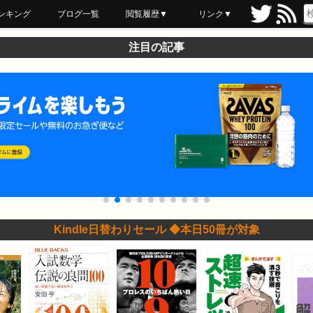
ンキング
ブログ一覧
閲覧履歴▼
リンク▼
ブックマーク
最近読んだ
あとで読む
ネットスーパー
飲食店舗用品
セール情報
注目の記事
Kindle日替わりセール ◆本日50冊が対象