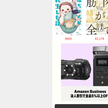
¥605
¥2,178