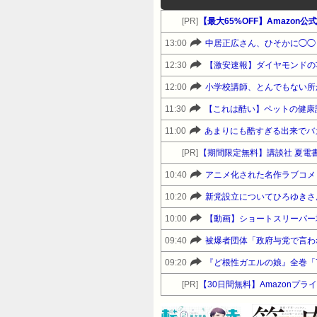
[PR]
【最大65%OFF】Amazon
13:00
中居正広さん、ひそかに◯◯
12:30
12:00
小学校講師、とんでもない所
11:30
【これは酷い】ペットの健康
11:00
あまりにも酷すぎる出来でバ
[PR]
【期間限定無料】講談社 夏電
10:40
10:20
10:00
【動画】ショートスリーパー
09:40
被爆者団体「政府与党で言わ
09:20
[PR]
【30日間無料】Amazonプ