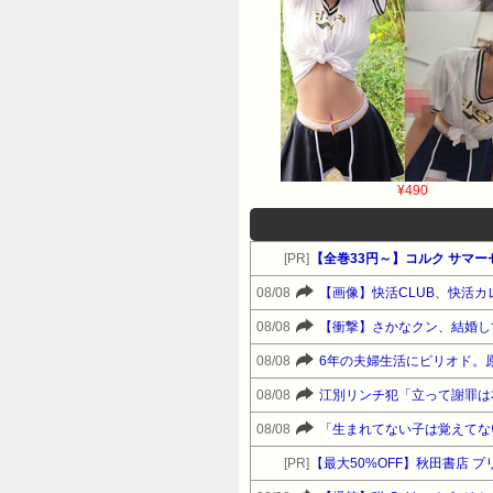
¥490
[PR]
【全巻33円～】コルク サマ
08/08
【画像】快活CLUB、快活
08/08
【衝撃】さかなクン、結婚し
08/08
6年の夫婦生活にピリオド。
08/08
江別リンチ犯「立って謝罪は
08/08
[PR]
【最大50%OFF】秋田書店