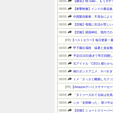
08/08
【爆笑】咲-Saki-、もう
08/08
【衝撃映像】インドの暴走族
08/08
中国製自動車、不具合により
08/08
【悲報】母親に生活が苦しい
08/08
【悲報】靖国神社、境内での
[PR]
【ベストセラー】毎日更新！
08/08
甲子園出場校 猛暑と資金難
08/08
08/08
元アイドル「CEOと寝たか
08/08
例のダンスアニメ、ヤバすぎ
08/08
トメ「さっさと離婚しろクソ
[PR]
08/08
08/08
シカ「全部喰った」 祭り中
08/08
【悲報】ショートスリーパー