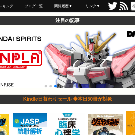
ンキング
ブログ一覧
閲覧履歴▼
リンク▼
ブックマーク
最近読んだ
あとで読む
ネットスーパー
飲食店舗用品
セール情報
注目の記事
Kindle日替わりセール ◆本日50冊が対象