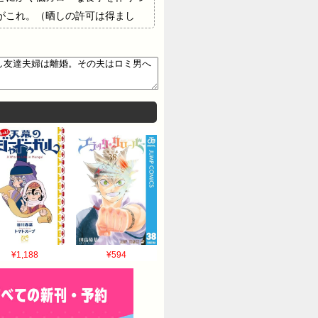
がこれ。（晒しの許可は得まし
？ 僕にはお菓子の家が見えないよ
危険な女なんだ！ 黄身と僕はか
いで…
¥1,188
¥594