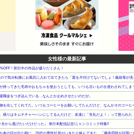
女性様の最新記事
8%OFF！割引中の作品が盛りだくさん！
が持ってきた毛布やおもちゃを使おうとしても、いつも古いものを使わされてしま
退職金をつぎ込んでいる…なんとか止めさせたいのだが。
、残りはキムチチャーハンにしてるんだけど、友達に「失礼だよ！」って怒られた
夫から逃げたいだけだった』 単行本配信記念!ニャンコミック特集!!