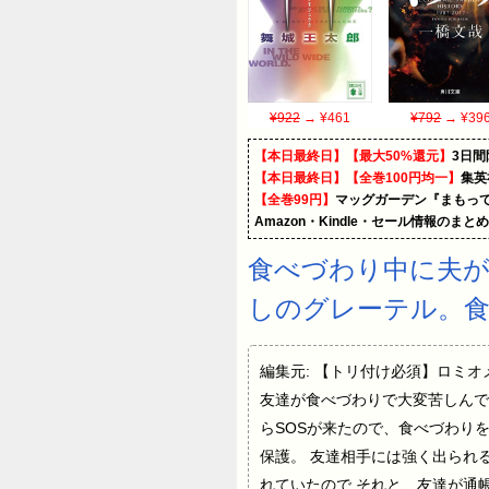
¥922
→ ¥461
¥792
→ ¥39
【本日最終日】【最大50%還元】
3日間
【本日最終日】【全巻100円均一】
集英
【全巻99円】
マッグガーデン『まもって
Amazon・Kindle・セール情報のまと
食べづわり中に夫が
しのグレーテル。
編集元: 【トリ付け必須】ロミオメール 
友達が食べづわりで大変苦しんで
らSOSが来たので、食べづわり
保護。 友達相手には強く出られ
れていたので それと、友達が通