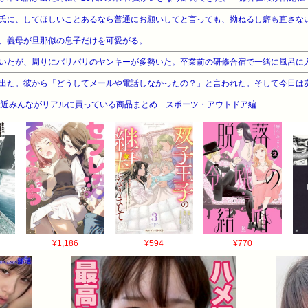
氏に、してほしいことあるなら普通にお願いしてと言っても、拗ねるし癖も直さな
、義母が旦那似の息子だけを可愛がる。
最近みんながリアルに買っている商品まとめ スポーツ・アウトドア編
¥1,186
¥594
¥770