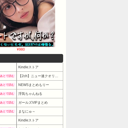
¥980
Kindleストア
【2ch】ニュー速クオリティ
あとで読む
NEWSまとめもりー
あとで読む
浮気ちゃんねる
あとで読む
ガールズVIPまとめ
あとで読む
まなにゅ～
あとで読む
Kindleストア