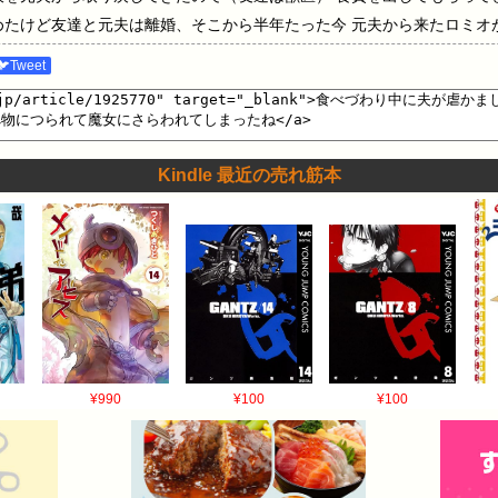
めたけど友達と元夫は離婚、そこから半年たった今 元夫から来たロミオ
レーテル 食べ物につられて魔女にさらわれてしまったね 黄身はいまどこ
🐦Tweet
は危険だよグレーテル それは赤の女王かもしれない、継母かもしれない 
飛べないよ、落ちちゃうよ まびょに羽を毟られる前に僕の腕に帰ってお
Kindle 最近の売れ筋本
¥990
¥100
¥100