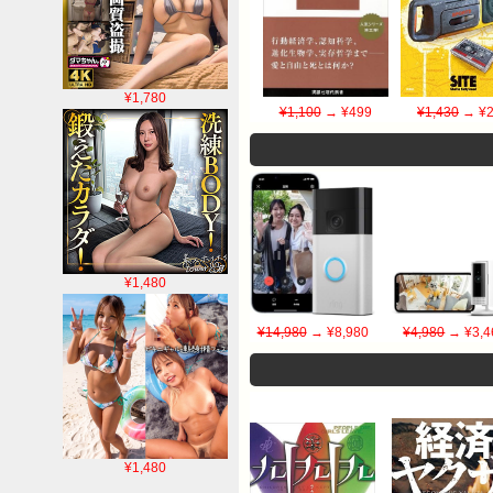
¥1,780
¥1,100
→ ¥499
¥1,430
→ ¥2
¥1,480
¥14,980
→ ¥8,980
¥4,980
→ ¥3,4
¥1,480