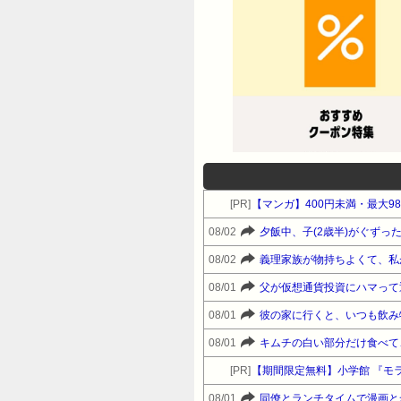
[PR]
【マンガ】400円未満・最大9
08/02
08/02
義理家族が物持ちよくて、私
08/01
父が仮想通貨投資にハマって
08/01
08/01
キムチの白い部分だけ食べて
[PR]
【期間限定無料】小学館 『モラ
08/01