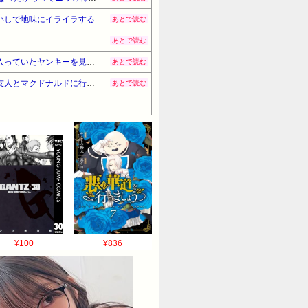
いしで地味にイライラする
あとで読む
あとで読む
建築関係の専門学校に通っていたが、周りにバリバリのヤンキーが多勢いた。卒業前の研修合宿で一緒に風呂に入っていたヤンキーを見てみると→…
あとで読む
昨日彼が犯した事件の判決が出た。彼から「どうしてメールや電話しなかったの？」と言われた。そして今日は友人とマクドナルドに行く約束をしていると言ったらキレられた。
あとで読む
¥100
¥836