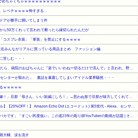
ガチでめちゃくちゃｗｗｗｗｗｗｗｗｗｗ
、レベチｗｗｗｗ怖すぎる…
ドアが勝手に開いてしまう件
から50万くれって言われて断ったら縁切られたんだが
「コスプレ衣装」「軍装」を禁止にするｗｗｗｗ
最近みんながリアルに買っている商品まとめ ファッション編
に苦しむ・・・
予定日10日過ぎて帝王切開したら、病院のおばちゃんに『楽でいいわねー切るだけで済んで』と言われ、野良妊婦認定までされた話
らセンターが取れた」 裏話を暴露してしまいアイドル業界騒然・・・
るｗｗｗｗｗ
嫁！」旦那「母さん、いい加減にしろ！」→思わぬ形で旦那が味方してくれて…
【Amazonデバイスサマーセール】【20%OFF！】 Amazon Echo Dot (エコードット) 第5世代 - Alexa、センサー搭載、鮮やかなサウンド｜グレーシャーホワイト
「タトゥー入れてる奴は全員バカです」「すごい民度低い」この道23年の彫り師YouTuberの動画が話題 | その民度の低いバカから金巻き上げる商売してるコイツが一番バカってことか
止
堀大輔、涙を流す