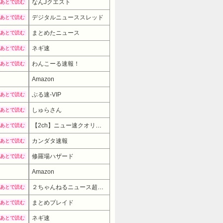
なんJクエスト
あとで読む
デジタルニューススレッド
あとで読む
まとめたニュース
あとで読む
ネギ速
あとで読む
わんこーる速報！
あとで読む
Amazon
ぶる速-VIP
あとで読む
しゅらさん
あとで読む
【2ch】ニュー速クオリティ
あとで読む
カンダタ速報
あとで読む
修羅場ハザード
あとで読む
Amazon
7480円
→ 5980円 （02:30時点）
２ちゃんねるニュース超速まとめ＋
あとで読む
まとめブレイド
あとで読む
ネギ速
あとで読む