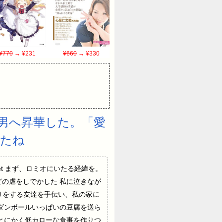
¥770
→ ¥231
¥660
→ ¥330
男へ昇華した。「愛
ったね
 0.net まず、ロミオにいたる経緯を。
の虐をしでかした 私に泣きなが
りをする友達を手伝い、私の家に
ダンボールいっぱいの豆腐を送ら
とにかく低カローな食事を作りつ