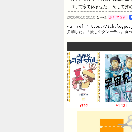
づけて家で休ませた。 そして揉
た） 件名 なし 僕の愛しのグ
2026/06/10 20:50
女性様
あとで読む
魔女から逃げておいで 毒りんご
たほつうの翼。 ひとりづてでは
¥792
¥1,131