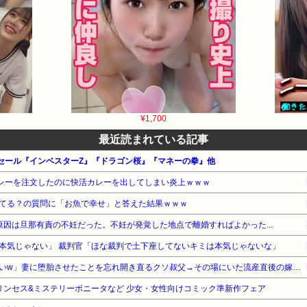
¥1,700
最近読まれている記事
ーセール『インベスターZ』『ドラゴン桜』『マネーの拳』他
カレーを注文したのに快活カレーを出してしまい炎上ｗｗｗ
てる？の質問に「お魚で幸せ」と答えた結果ｗｗｗ
原因は旦那有責の不妊だった。不妊が発覚した地点で離婚すればよかった...
本気じゃない」 裁判官「ほな裁判で土下座してないキミは本気じゃないな」
「生まれてない子は覚えてないw」妻に堕胎させたことを忘れ開き直るクソ叔父→その場にいた流産直後の嫁や子供など『10人』が泣き叫ぶ地獄絵図へ
 プリンセス&ミステリーボニータなど 少女・女性向けコミック準新作フェア