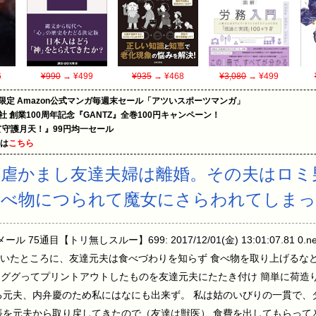
6
¥990
→ ¥499
¥935
→ ¥468
¥3,080
→ ¥499
限定 Amazon公式マンガ毎週末セール「アツいスポーツマンガ」
社 創業100周年記念『GANTZ』全巻100円キャンペーン！
守護月天！』99円均一セール
めは
こちら
虐かまし友達夫婦は離婚。その夫はロミ
食べ物につられて魔女にさらわれてしま
75通目【トリ無しスルー】699: 2017/12/01(金) 13:01:07.81
いたところに、友達元夫は食べづわりを知らず 食べ物を取り上げるなど
をググってプリントアウトしたものを友達元夫にたたき付け 簡単に荷造
る元夫、内弁慶のため私にはなにも出来ず。 私は姑のいびりの一貫で、
帳を元夫から取り戻してきたので（友達は獣医） 食費を出してもらって