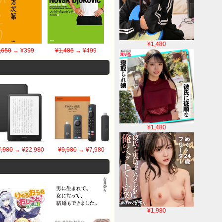
¥1,480
,650
→ ¥399
¥1,485
→ ¥499
¥1,480
,980
→ ¥22,980
¥9,980
→ ¥7,980
¥1,980