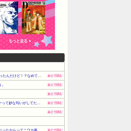
夕飯中、子(2歳半)がぐずったので気分転換にお風呂に入れて出てきたら「皿を片付けてないでしょ！義祖母が洗ったんだけど！？なめてるの？バカにしてるの？」と言われた…
あとで読む
う。
あとで読む
あとで読む
彼の家に行くと、いつも飲み物を出してくれてた。いつもコーヒーをお願いしてたんだけど、なんかそのコーヒーって妙な匂いがしてたんだよね…その原因を知ってドン…
あとで読む
あとで読む
同僚とランチタイムで漫画とか本の話が出た時に、20代の男性社員がいきなり絡んできた。「藤井四段が話題になったからってニワカ将棋ファンですか～」
あとで読む