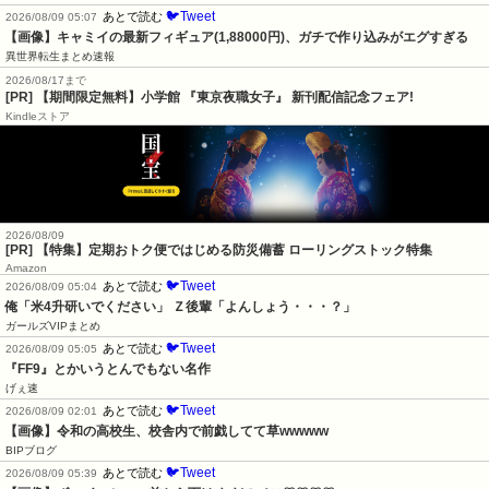
🐦Tweet
あとで読む
2026/08/09 05:07
【画像】キャミイの最新フィギュア(1,88000円)、ガチで作り込みがエグすぎる
異世界転生まとめ速報
2026/08/17まで
[PR] 【期間限定無料】小学館 『東京夜職女子』 新刊配信記念フェア!
Kindleストア
2026/08/09
[PR] 【特集】定期おトク便ではじめる防災備蓄 ローリングストック特集
Amazon
🐦Tweet
あとで読む
2026/08/09 05:04
俺「米4升研いでください」 Ｚ後輩「よんしょう・・・？」
ガールズVIPまとめ
🐦Tweet
あとで読む
2026/08/09 05:05
『FF9』とかいうとんでもない名作
げぇ速
🐦Tweet
あとで読む
2026/08/09 02:01
【画像】令和の高校生、校舎内で前戯してて草wwwww
BIPブログ
🐦Tweet
あとで読む
2026/08/09 05:39