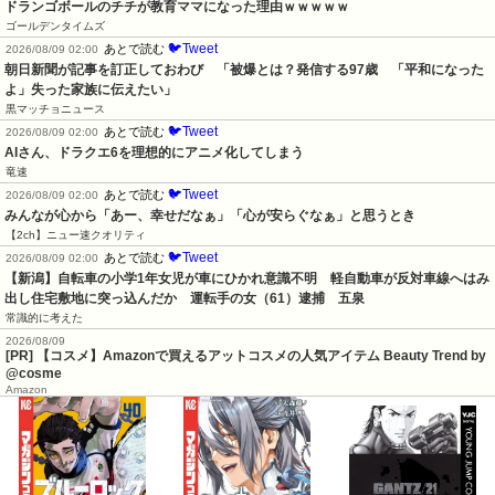
ドランゴボールのチチが教育ママになった理由ｗｗｗｗｗ
ゴールデンタイムズ
🐦Tweet
あとで読む
2026/08/09 02:00
朝日新聞が記事を訂正しておわび　「被爆とは？発信する97歳　「平和になった
よ」失った家族に伝えたい」
黒マッチョニュース
🐦Tweet
あとで読む
2026/08/09 02:00
AIさん、ドラクエ6を理想的にアニメ化してしまう
竜速
🐦Tweet
あとで読む
2026/08/09 02:00
みんなが心から「あー、幸せだなぁ」「心が安らぐなぁ」と思うとき
【2ch】ニュー速クオリティ
🐦Tweet
あとで読む
2026/08/09 02:00
【新潟】自転車の小学1年女児が車にひかれ意識不明　軽自動車が反対車線へはみ
出し住宅敷地に突っ込んだか　運転手の女（61）逮捕　五泉
常識的に考えた
2026/08/09
[PR] 【コスメ】Amazonで買えるアットコスメの人気アイテム Beauty Trend by
@cosme
Amazon