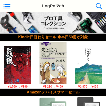
LogPo!2ch
Kindle日替わりセール ◆本日50冊が対象
¥1,760
→ ¥399
¥1,210
→ ¥499
¥1,870
→ ¥499
Amazonデバイスサマーセール