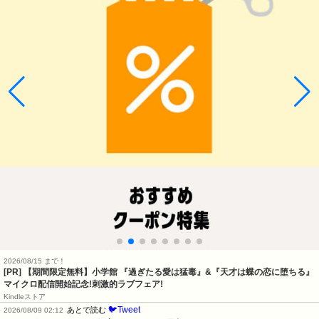
2026/08/15 まで！
[PR] 【期間限定無料】小学館 『過ぎたる愛は猛毒』&『天才は蝶の恋に堕ちる』
マイクロ配信開始記念!刺激的ラブフェア!
Kindleストア
🐦Tweet
あとで読む
2026/08/09 02:12