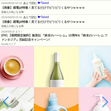
🐦Tweet
あとで読む
2026/08/09 02:04
【画像】感電gif特集！見てるだけでビリビリくるやつｗｗｗｗ
芸能人の気になる噂
🐦Tweet
あとで読む
2026/08/09 02:04
【画像】感電gif特集！見てるだけでビリビリくるやつｗｗｗｗ
芸能人の気になる噂
2026/08/19 まで！
[PR] 【期間限定無料】集英社 『終末のハーレム』10周年&『終末のハーレム フ
ァンタジア』完結記念キャンペーン!
Kindleストア