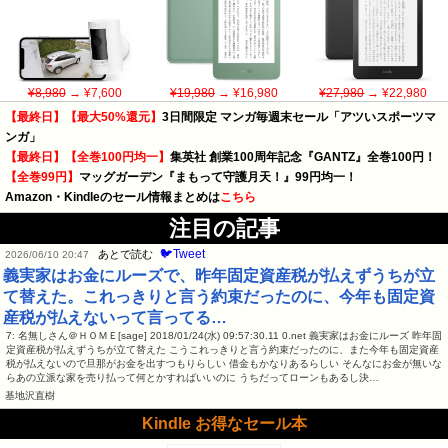
¥8,980
→ ¥7,600
¥19,980
→ ¥16,980
¥27,980
→ ¥22,980
【最終日】【最大50%還元】
3日間限定 マンガ毎週末セール「アツいスポーツマ
ンガ」
【最終日】【全巻100円均一】
集英社 創業100周年記念『GANTZ』全巻100円！
【全巻99円】
マッグガーデン『まもって守護月天！』99円均一！
Amazon・Kindleのセール情報まとめは
こちら
注目の記事
🐦Tweet
あとで読む
2026/06/10 20:47
義実家はお金にルーズで、昨年固定資産税が払えずうちが立
て替えた。これっきりと言う約束だったのに、今年も固定資
産税が払えないって言ってる…
7: 名無しさん＠ＨＯＭＥ[sage] 2018/01/24(水) 09:57:30.11 0.net 義実家はお金にルーズ 昨年固
定資産税が払えずうちが立て替えた こうこれっきりと言う約束だったのに、また今年も固定資産
税が払えないので旦那がお金を出すつもりらしい 借金もかなりあるらしい そんなにお金が無いな
らあの立派な家を売り払って何とかすればいいのに うちだってローンもあるし決…
基地沢直樹
Kindle お得なセール本