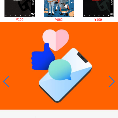
¥100
¥862
¥100