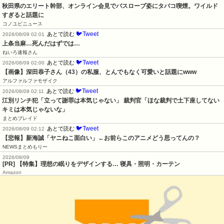
秋田県のエリート幹部、オンライン会見でバスローブ姿にタバコ喫煙。ワイルド
すぎると話題に
コノユビニュース
🐦Tweet
あとで読む
2026/08/09 02:01
上条当麻…死んだはずでは…
ねいろ速報さん
🐦Tweet
あとで読む
2026/08/09 02:00
【画像】深田恭子さん（43）の私服、とんでもなく可愛いと話題にwww
アルファルファモザイク
🐦Tweet
あとで読む
2026/08/09 02:11
江別リンチ犯「立って謝罪は本気じゃない」 裁判官「ほな裁判で土下座してない
キミは本気じゃないな」
まとめブレイド
🐦Tweet
あとで読む
2026/08/09 02:12
【悲報】新海誠「ヤニねこ面白い」←お前らこのアニメどう思ってんの？
NEWSまとめもりー
2026/08/09
[PR] 【特集】理想の眠りをデザインする… 寝具・照明・カーテン
Amazon