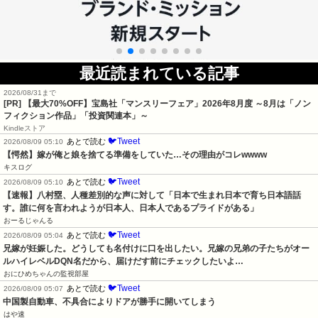
最近読まれている記事
2026/08/31まで
[PR] 【最大70%OFF】宝島社「マンスリーフェア」2026年8月度 ～8月は「ノン
フィクション作品」「投資関連本」～
Kindleストア
🐦Tweet
あとで読む
2026/08/09 05:10
【愕然】嫁が俺と娘を捨てる準備をしていた…その理由がコレwwww
キスログ
🐦Tweet
あとで読む
2026/08/09 05:10
【速報】八村塁、人種差別的な声に対して「日本で生まれ日本で育ち日本語話
す。誰に何を言われようが日本人、日本人であるプライドがある」
おーるじゃんる
🐦Tweet
あとで読む
2026/08/09 05:04
兄嫁が妊娠した。どうしても名付けに口を出したい。兄嫁の兄弟の子たちがオー
ルハイレベルDQN名だから、届けだす前にチェックしたいよ…
おにひめちゃんの監視部屋
🐦Tweet
あとで読む
2026/08/09 05:07
中国製自動車、不具合によりドアが勝手に開いてしまう
はや速