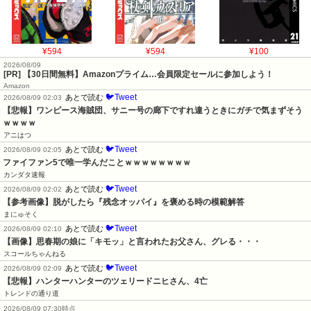
¥594
¥594
¥100
2026/08/09
[PR] 【30日間無料】Amazonプライム…会員限定セールに参加しよう！
Amazon
🐦Tweet
あとで読む
2026/08/09 02:03
【悲報】ワンピース海賊団、サニー号の廊下ですれ違うときにガチで気まずそう
ｗｗｗｗ
アニはつ
🐦Tweet
あとで読む
2026/08/09 02:05
ファイファン5で唯一学んだことｗｗｗｗｗｗｗｗ
カンダタ速報
🐦Tweet
あとで読む
2026/08/09 02:02
【参考画像】脱がしたら『残念オッパイ』を褒める時の模範解答
まにゅそく
🐦Tweet
あとで読む
2026/08/09 02:10
【画像】思春期の娘に「キモッ」と言われたお父さん、グレる・・・
スコールちゃんねる
🐦Tweet
あとで読む
2026/08/09 02:09
【悲報】ハンターハンターのツェリードニヒさん、4亡
トレンドの通り道
2026/08/09 07:30時点