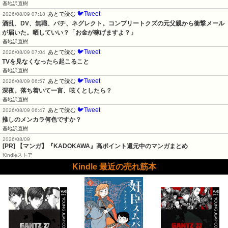
基地沢直樹
🐦Tweet
あとで読む
2026/08/09 07:18
酒乱、DV、無職、パチ、ネグレクト。コンプリートクズの元父親から衝撃メール
が届いた。晒していい？「お金が稼げますよ？」
基地沢直樹
🐦Tweet
あとで読む
2026/08/09 07:04
TVを見なくなったら起こること
基地沢直樹
🐦Tweet
あとで読む
2026/08/09 06:57
深夜。落ち着いて一言、呟くとしたら？
基地沢直樹
🐦Tweet
あとで読む
2026/08/09 06:47
推しのメンカラ何色ですか？
基地沢直樹
2026/08/09
[PR] 【マンガ】『KADOKAWA』高ポイント還元中のマンガまとめ
Kindleストア
Kindle 最近の売れ筋本