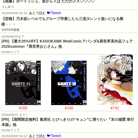
【画像】ボーイッシュ、首から下は ただのメス♡♡♡♡
うしみつ
🐦Tweet
あとで読む
2026/08/09 05:10
【悲報】乃木坂レベルでもグループ卒業したら三流タレント扱いになる模
様・・・
VIPPER速報
2026/08/20まで
[PR] 【最大30%OFF】KADOKAWA WebComicアパンダ&異世界系作品フェア
2026summer『異世界おじさん』他
Kindleストア
¥100
¥100
¥742
2026/08/15 まで！
[PR] 【期間限定無料】集英社 とびっきりの“キュン”に浸りたい『氷の城壁 単行
本版』他
Kindleストア
🐦Tweet
あとで読む
2026/08/09 04:12