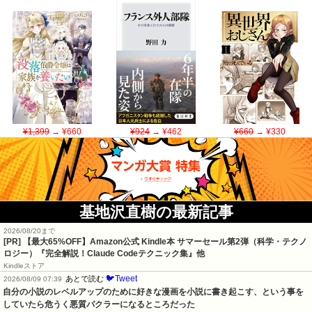
¥1,399
→ ¥660
¥924
→ ¥462
¥660
→ ¥330
基地沢直樹の最新記事
2026/08/20まで
[PR]
【最大65%OFF】Amazon公式 Kindle本 サマーセール第2弾（科学・テクノ
ロジー）『完全解説！Claude Codeテクニック集』他
Kindleストア
🐦Tweet
あとで読む
2026/08/09 07:39
自分の小説のレベルアップのために好きな漫画を小説に書き起こす、という事を
していたら危うく悪質パクラーになるところだった