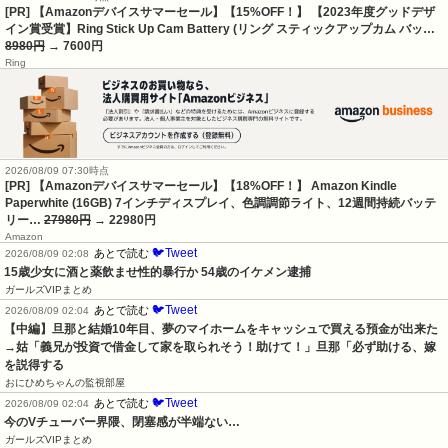
[PR] 【Amazonデバイスサマーセール】【15%OFF！】 【2023年度グッドデザ
イン賞受賞】Ring Stick Up Cam Battery (リング スティックアップカム バッ…
8980円
→ 7600円
Ring
2026/08/09 07:30時点
[PR] 【Amazonデバイスサマーセール】【18%OFF！】 Amazon Kindle
Paperwhite (16GB) 7インチディスプレイ、色調調節ライト、12週間持続バッテ
リー…
27980円
→ 22980円
Amazon
🐦Tweet
あとで読む
2026/08/09 02:08
15歳少女に酒と薬飲ませ性的暴行か 54歳のイケメン逮捕
ガールズVIPまとめ
🐦Tweet
あとで読む
2026/08/09 02:04
【中編】旦那と結婚10年目、夢のマイホームをキャッシュで買える預金が出来た
→姑「義兄が投資で借金して家を取られそう！助けて！」旦那「必ず助ける、嫁
を説得する
おにひめちゃんの監視部屋
🐦Tweet
あとで読む
2026/08/09 02:04
今のVチューバー界隈、閉塞感が半端ない…
ガールズVIPまとめ