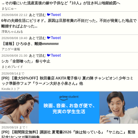
→その場にいた流産直後の嫁や子供など『10人』が泣き叫ぶ地獄絵図へ
まなにゅ～
🐦Tweet
あとで読む
2026/08/08 22:12
6年の夫婦生活にピリオド。原因は旦那有責の不妊だった。不妊が発覚した地点で
離婚すればよかった...
浮気ちゃんねる
🐦Tweet
あとで読む
2026/08/08 19:40
【速報】ひろゆき、離婚wwwwww
アニゲー速報
🐦Tweet
あとで読む
2026/08/08 21:30
シカ「全部喰った」 祭り中止
まとめブレイド
2026/08/14まで
[PR] 【最大50%OFF】秋田書店 AKITA電子祭り 夏の陣 チャンピオン! 少年コミ
ック準新作フェア『ラーメン大好き小泉さん』他
Kindleストア
2026/08/19 まで！
[PR] 【期間限定無料】講談社 夏電書2026『妹は知っている』『ヤニねこ』 配信
記念!ヤンマガ新刊特集