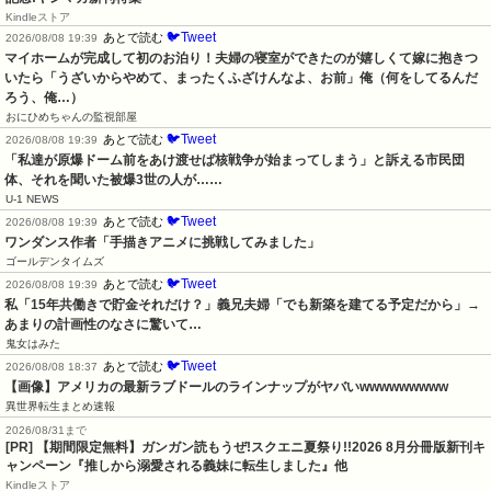
Kindleストア
🐦Tweet
あとで読む
2026/08/08 19:39
マイホームが完成して初のお泊り！夫婦の寝室ができたのが嬉しくて嫁に抱きつ
いたら「うざいからやめて、まったくふざけんなよ、お前」俺（何をしてるんだ
ろう、俺…）
おにひめちゃんの監視部屋
🐦Tweet
あとで読む
2026/08/08 19:39
「私達が原爆ドーム前をあけ渡せば核戦争が始まってしまう」と訴える市民団
体、それを聞いた被爆3世の人が……
U-1 NEWS
🐦Tweet
あとで読む
2026/08/08 19:39
ワンダンス作者「手描きアニメに挑戦してみました」
ゴールデンタイムズ
🐦Tweet
あとで読む
2026/08/08 19:39
私「15年共働きで貯金それだけ？」義兄夫婦「でも新築を建てる予定だから」→
あまりの計画性のなさに驚いて…
鬼女はみた
🐦Tweet
あとで読む
2026/08/08 18:37
【画像】アメリカの最新ラブドールのラインナップがヤバいwwwwwwwww
異世界転生まとめ速報
2026/08/31まで
[PR] 【期間限定無料】ガンガン読もうぜ!スクエニ夏祭り!!2026 8月分冊版新刊キ
ャンペーン『推しから溺愛される義妹に転生しました』他
Kindleストア