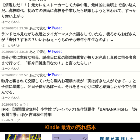
【倍返しだ！！】元カレをストーカーして大学中退、最終的に自頃まで追い込ん
だ…高校時代、初めての彼氏に高校を卒業したら結婚しようと言われて、すっか
り舞い上がっ
はーとらいふ
🐦Tweet
あとで読む
2026/08/08 23:39
ランドセル見ながら友達とタイガーマスクの話をしていたら、後ろからおばさん
が「寄付？するの？いいわねぇ～うちの子も来年小学生なのよ」→
はーとらいふ
🐦Tweet
あとで読む
2026/08/08 23:18
自分が常に主役な祖母。誕生日に私の挙式披露宴が被りお色直し直後に司会者席
まで行って、「私今日誕生日なの！」と言ったらしい
はーとらいふ
🐦Tweet
あとで読む
2026/08/08 22:57
独身と騙されて交際していたら脳内お花畑の彼が「実は好きな人ができて…」と
子供に暴露し、翌日子供があぼーん。それをきっかけに彼と結婚したが今でも恨
んでる。
はーとらいふ
2026/08/10 まで！
[PR] 【期間限定無料】小学館 プレイバック!名作話題作 『BANANA FISH』『詩
歌川百景』ほか 吉田秋生特集!
Kindleストア
Kindle 最近の売れ筋本