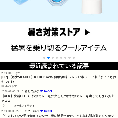
最近読まれている記事
2026/08/13まで
[PR] 【最大50%OFF】KADOKAWA 簡単!美味い!レシピ本フェア①『まいにちお
やつ』他
Kindleストア
🐦Tweet
あとで読む
2026/08/08 22:15
【画像】快活CLUB、快活カレーを注文したのに快活カレーを出してしまい炎上
ｗｗｗ
【2ch】ニュー速クオリティ
🐦Tweet
あとで読む
2026/08/08 22:13
「生まれてない子は覚えてないw」妻に堕胎させたことを忘れ開き直るクソ叔父