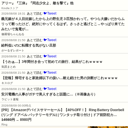
アリー』『三体』『同志少女よ、敵を撃て』他
Kindleストア
🐦Tweet
あとで読む
2026/08/08 18:31
義兄嫁が４人目妊娠したから上の野生児３匹預かれって。やつら大嫌いだからム
リって断ったけど、絶対にやってくるはず。さっさと逃げとこ→やっぱり来てた
みたいで鬼電が…
修羅場ちゃんねる
🐦Tweet
あとで読む
2026/08/08 21:50
給料低いのに転職する気がない旦那
がーるずレポート
🐦Tweet
あとで読む
2026/08/08 21:50
【うわぁ…】3年間付き合って初めての旅行、結果がこれｗｗｗｗ
気団まとめ
🐦Tweet
あとで読む
2026/08/08 21:50
【悲報】帰宅すると家政婦以下の扱い…耐え続けた男の決断がこれｗｗｗｗ
キスログ
🐦Tweet
あとで読む
2026/08/08 21:50
安川電機の人事がガチで美人すぎると話題に…（※画像あり）
ラビット速報
2026/08/09 00:00時点
[PR] 【Amazonデバイスサマーセール】【40%OFF！】 Ring Battery Doorbell
(リング ドアベル バッテリーモデル) | ワンタッチ取り付け | ドア前防犯カ…
14980円
→ 8980円
Ring