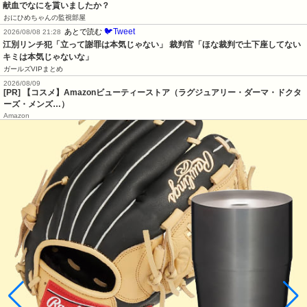
献血でなにを貰いましたか？
おにひめちゃんの監視部屋
🐦Tweet
あとで読む
2026/08/08 21:28
江別リンチ犯「立って謝罪は本気じゃない」 裁判官「ほな裁判で土下座してない
キミは本気じゃないな」
ガールズVIPまとめ
2026/08/09
[PR] 【コスメ】Amazonビューティーストア（ラグジュアリー・ダーマ・ドクタ
ーズ・メンズ…）
Amazon