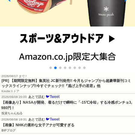
2026/08/17 まで！
[PR] 【期間限定無料】集英社 JC新刊発売!! 今月もジャンプから超豪華新刊コミ
ックスラインナップ!!今すぐチェック!!『逃げ上手の若君』他
Kindleストア
🐦Tweet
あとで読む
2026/08/08 20:00
【画像あり】NASAが開発、着るだけで瞬時に「-15℃冷却」する冷感ポンチョ3,
980円！
投資ちゃんねる
🐦Tweet
あとで読む
2026/08/08 18:31
【画像】NHKの素朴な女子アナが可愛すぎる
BIPブログ