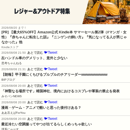
2026/08/20 まで！
[PR]
【最大65%OFF】Amazon公式 Kindle本 サマーセール第2弾（#マンガ・女
性）『赤ちゃんに転生した話』『ニンゲンの飼い方』『気になってる人が男じゃ
なかった』他
Kindleストア
🐦Tweet
あとで読む
2026/08/08 21:50
左ハンドル車のデメリット、意外と少ない
思考ちゃんねる
🐦Tweet
あとで読む
2026/08/08 21:31
【朗報】甲子園にくちびるプルプルのチアリーダーwwwwwwwwww
BIPブログ
🐦Tweet
あとで読む
2026/08/08 20:00
「神聖なる場所です」靖国神社、境内におけるコスプレや軍装の禁止を発表
みそパンNEWS
🐦Tweet
あとで読む
2026/08/08 20:00
漫画・ゲーム・アニメで酷いと思った後付けある？
ああ言えばForYou
🐦Tweet
あとで読む
2026/08/08 20:00
最近冷たい空調服ってやつが出てるらしくめっちゃ欲しい
理系にゅーす