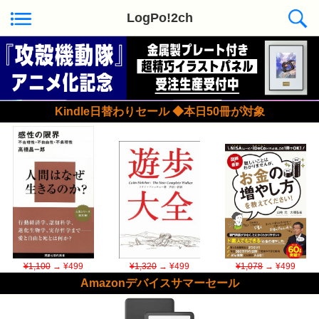
LogPo!2ch
Kindle日替わりセール ◆本日50冊が対象
¥1,100
→ ¥499
¥1,320
→ ¥499
¥1,078
→ ¥499
Amazonデバイスサマーセール