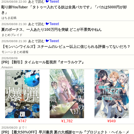
🐦Tweet
あとで読む
2026/08/08 22:00
彫り師YouTuber 「タトゥー入れてる奴は全員バカです」「バカは5000円が好
き」
はちま起稿
🐦Tweet
あとで読む
2026/08/08 21:30
夏のボーナス、一人あたり100万円を突破 どこが不景気やねん
まとめブレイド
🐦Tweet
あとで読む
2026/08/08 21:30
【モンハンワイルズ】スチームのレビュー以上に信じられる評価ってないだろ？
モンハンまとめ速報
2026/08/09
[PR] 【割引】タイムセール監視所『オーラルケア』
Amazon
¥747
¥1,782
¥949
2026/08/20 まで！
[PR]
【最大50%OFF】早川書房 夏の大感謝セール『プロジェクト・ヘイル・メ