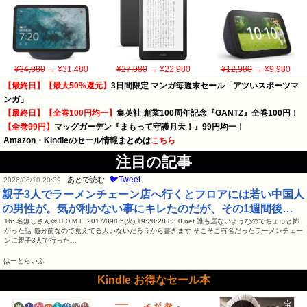
¥34,980
→ ¥31,480
¥27,980
→ ¥22,980
¥12,980
→ ¥9,980
【最終日】【最大50%還元】
3日間限定 マンガ毎週末セール「アツいスポーツマ
ンガ」
【最終日】【全巻100円均一】
集英社 創業100周年記念『GANTZ』全巻100円！
【全巻99円】
マッグガーデン『まもって守護月天！』99円均一！
Amazon・Kindleのセール情報まとめは
こちら
注目の記事
🐦Tweet
あとで読む
2026/06/10 20:39
親子3人でラーメンチェーン店へ行くとフロアには若い中国人
の男性が。気が利かない事にキレたのだが、その1週間後…
16: 名無しさん＠ＨＯＭＥ 2017/09/05(火) 19:20:28.83 0.net 誰も居ないようなのでちょっと怖
かった話 随分前なので覚えてる人いないだろうから書きます そこそこ有名だったラーメンチェー
ンに親子3人で行った…
はーとらいふ
Kindle お得なセール本