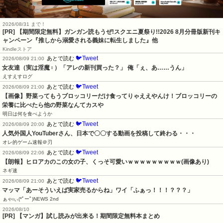
2026/08/31 まで！
[PR] 【期間限定無料】ガンガン読もうぜ!スクエニ夏祭り!!2026 8月分冊版新刊キ
ャンペーン『推しから溺愛される義妹に転生しました』他
Kindleストア
🐦Tweet
あとで読む
2026/08/09 21:00
女友達（実は淫魔♀）「アレの新刊買った？」 俺「ぇ、あ……うん」
えすえすログ
🐦Tweet
あとで読む
2026/08/09 21:00
【画像】野菜ってもうブロッコリーだけ食ってりゃええやんけ！ブロッコリーの
栄養に比べたら他の野菜なんてカスや
明日は何を食べようか
🐦Tweet
あとで読む
2026/08/09 20:00
人気外国人YouTuberさん、日本で〇〇する動画を投稿して終わる・・・
オレ的ゲーム速報＠刃
🐦Tweet
あとで読む
2026/08/09 22:06
【朗報】ヒロアカのこの女の子、くっそ可愛いｗｗｗｗｗｗｗｗｗ(画像あり)
ネギ速
🐦Tweet
あとで読む
2026/08/09 21:00
マッマ「あーそういえば実家売るからね」ワイ「ふぁっ！！！？？？」
ぁゃιぃ(*ﾟーﾟ)NEWS 2nd
2026/08/10
[PR] 【マンガ】試し読みが出来る！期間限定無料本まとめ