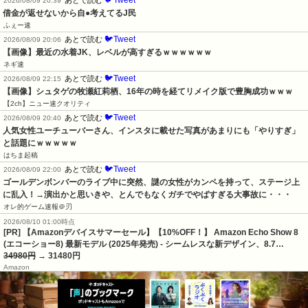
2026/08/09 20:39
借金が返せないから自●考えてるJ民
ふぇー速
🐦Tweet
あとで読む
2026/08/09 20:06
【画像】最近の水着JK、レベルが高すぎるｗｗｗｗｗｗ
ネギ速
🐦Tweet
あとで読む
2026/08/09 22:15
【画像】シュタゲの牧瀬紅莉栖、16年の時を経てリメイク版で豊胸成功ｗｗｗ
【2ch】ニュー速クオリティ
🐦Tweet
あとで読む
2026/08/09 20:40
人気女性ユーチューバーさん、インスタに載せた写真があまりにも「やりすぎ」
と話題にｗｗｗｗｗ
はちま起稿
🐦Tweet
あとで読む
2026/08/09 22:00
ゴールデンボンバーのライブ中に突然、謎の女性がカンペを持って、ステージ上
に乱入！→演出かと思いきや、とんでもなくガチでやばすぎる大事故に・・・
オレ的ゲーム速報＠刃
2026/08/10 01:00時点
[PR] 【Amazonデバイスサマーセール】【10%OFF！】 Amazon Echo Show 8
(エコーショー8) 最新モデル (2025年発売) - シームレスな新デザイン、8.7…
34980円
→ 31480円
Amazon