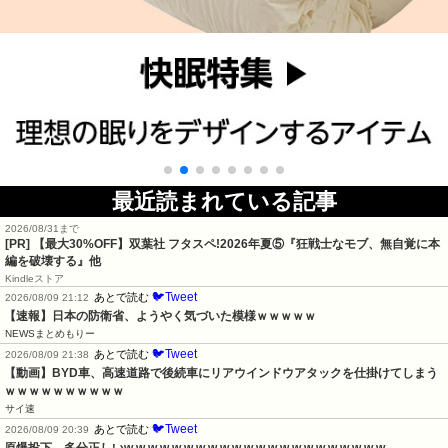
最近読まれている記事
2026/08/31まで
[PR] 【最大30%OFF】双葉社 フタスペ!2026年夏⑤『狂戦士なモブ、無自覚に本
編を破壊する』他
Kindleストア
🐦Tweet
あとで読む
2026/08/09 21:12
【速報】日本の防衛省、ようやく気づいた模様ｗｗｗｗｗ
NEWSまとめもりー
🐦Tweet
あとで読む
2026/08/09 21:38
【動画】BYD車、高速道路で後続車にリアウインドウアタックを仕掛けてしまう
ｗｗｗｗｗｗｗｗｗｗ
サイ速
🐦Tweet
あとで読む
2026/08/09 20:39