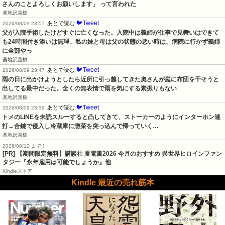
さんのことよろしくお願いします」 って言われた
基地沢直樹
🐦Tweet
あとで読む
2026/08/09 23:57
父が入院手術したけどすぐに亡くなった。入院中は義姉が仕事で見舞いはできて
も24時間付き添いは無理。私の妹と母は父の状態の悪い時は、病院に行かず義姉
に全部やっ
基地沢直樹
🐦Tweet
あとで読む
2026/08/09 23:47
雨の日に出かけようとしたら近所に引っ越してきた奥さんが庭に布団を干そうと
出してる最中だった。全くの無表情で雨を気にする素振りもない
基地沢直樹
🐦Tweet
あとで読む
2026/08/09 23:39
トメのLINEを未読スルーすると凸してきて、ストーカーのようにインターホン連
打→合鍵で侵入し冷蔵庫に惣菜を突っ込んで帰っていく…
基地沢直樹
2026/08/12 まで！
[PR] 【期間限定無料】講談社 夏電書2026 今月のおすすめ 異世界ヒロインファン
タジー『永年雇用は可能でしょうか』他
Kindleストア
Kindle 最近の売れ筋本