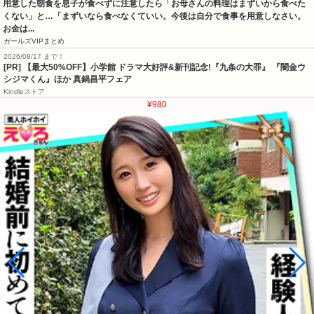
用意した朝食を息子が食べずに注意したら「お母さんの料理はまずいから食べた
くない」と…「まずいなら食べなくていい。今後は自分で食事を用意しなさい。
お金は...
ガールズVIPまとめ
2026/08/17 まで！
[PR] 【最大50%OFF】小学館 ドラマ大好評&新刊記念!『九条の大罪』 『闇金ウ
シジマくん』ほか 真鍋昌平フェア
Kindleストア
¥980