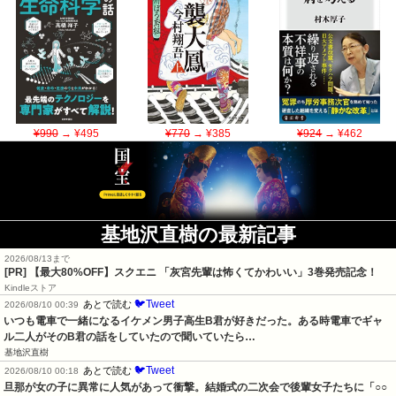
¥990
→ ¥495
¥770
→ ¥385
¥924
→ ¥462
基地沢直樹の最新記事
2026/08/13まで
[PR]
【最大80%OFF】スクエニ 「灰宮先輩は怖くてかわいい」3巻発売記念！
Kindleストア
🐦Tweet
あとで読む
2026/08/10 00:39
いつも電車で一緒になるイケメン男子高生B君が好きだった。ある時電車でギャ
ル二人がそのB君の話をしていたので聞いていたら…
基地沢直樹
🐦Tweet
あとで読む
2026/08/10 00:18
旦那が女の子に異常に人気があって衝撃。結婚式の二次会で後輩女子たちに「○○