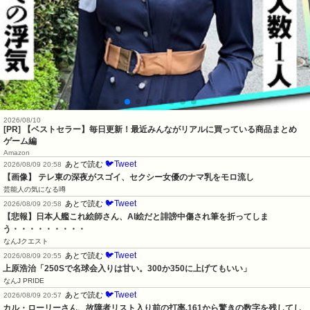
2026/08/10
[PR] 【ベストセラー】毎日更新！最近みんながリアルに買っている商品まとめ
ゲーム編
Amazon
🐦Tweet
あとで読む
2026/08/09 20:58
【画像】 テレ東の深夜がスゴイ、セクシー女優のナマ乳をモロ流し
芸能人の気になる噂
🐦Tweet
あとで読む
2026/08/09 20:58
【悲報】日本人艦これ絵師さん、AI絵だと誹謗中傷され筆を折ってしま
う・・・・・・・・・
なんJクエスト
🐦Tweet
あとで読む
2026/08/09 20:55
上原浩治「250Sで名球会入りは甘い。300か350に上げてもいい」
なんJ PRIDE
🐦Tweet
あとで読む
2026/08/09 20:57
カル・ローリーさん、故障者リスト入り前の打率.161から驚きの数字を残してし