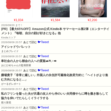
¥1,034
¥1,584
¥2,200
2026/08/20 まで！
[PR]
【最大65%OFF】Amazon公式 Kindle本 サマーセール第2弾（エンターテイ
メント）『毎朝、自分の顔が好きになる』他
Kindleストア
🐦Tweet
あとで読む
2026/08/09 20:57
アイシャドウパレット
まとめブレイド
🐦Tweet
あとで読む
2026/08/09 20:57
車社会の人から都会の人への質疑🚗🏃♀️➡️
おにひめちゃんの監視部屋
🐦Tweet
あとで読む
2026/08/09 20:57
膳場貴子「非常に厳しい」外国人の永住許可厳格化政府方針に「ヘイトがより進
む方向になると…」
がーるずレポート
🐦Tweet
あとで読む
2026/08/09 20:57
私のフリンを疑った夫が共通の友人やら仲のいい夫同僚やらに噂を撒き散らして
協力を仰いでたらしくイライラする
怒り新党
🐦Tweet
あとで読む
2026/08/09 20:57