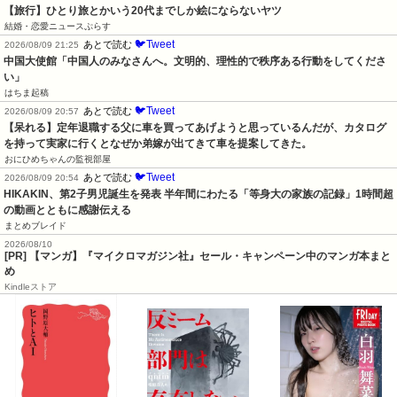
【旅行】ひとり旅とかいう20代までしか絵にならないヤツ
結婚・恋愛ニュースぷらす
🐦Tweet
あとで読む
2026/08/09 21:25
中国大使館「中国人のみなさんへ。文明的、理性的で秩序ある行動をしてくださ
い」
はちま起稿
🐦Tweet
あとで読む
2026/08/09 20:57
【呆れる】定年退職する父に車を買ってあげようと思っているんだが、カタログ
を持って実家に行くとなぜか弟嫁が出てきて車を提案してきた。
おにひめちゃんの監視部屋
🐦Tweet
あとで読む
2026/08/09 20:54
HIKAKIN、第2子男児誕生を発表 半年間にわたる「等身大の家族の記録」1時間超
の動画とともに感謝伝える
まとめブレイド
2026/08/10
[PR] 【マンガ】『マイクロマガジン社』セール・キャンペーン中のマンガ本まと
め
Kindleストア