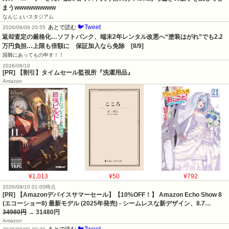
まうwwwwwwwww
なんじぇいスタジアム
🐦Tweet
あとで読む
2026/08/09 20:55
返却査定の厳格化…ソフトバンク、端末2年レンタル改悪へ“塗装はがれ”でも2.2
万円負担…上限も倍額に　保証加入なら免除　[8/9]
国難にあってもの申す！！
2026/08/10
[PR] 【割引】タイムセール監視所『洗濯用品』
Amazon
¥1,013
¥50
¥792
2026/08/10 01:00時点
[PR] 【Amazonデバイスサマーセール】【10%OFF！】 Amazon Echo Show 8
(エコーショー8) 最新モデル (2025年発売) - シームレスな新デザイン、8.7…
34980円
→ 31480円
Amazon
🐦Tweet
あとで読む