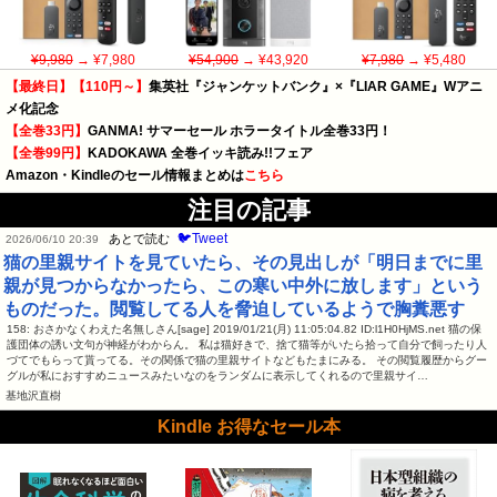
¥9,980
→ ¥7,980
¥54,900
→ ¥43,920
¥7,980
→ ¥5,480
【最終日】【110円～】
集英社『ジャンケットバンク』×『LIAR GAME』Wアニ
メ化記念
【全巻33円】
GANMA! サマーセール ホラータイトル全巻33円！
【全巻99円】
KADOKAWA 全巻イッキ読み!!フェア
Amazon・Kindleのセール情報まとめは
こちら
注目の記事
🐦Tweet
あとで読む
2026/06/10 20:39
猫の里親サイトを見ていたら、その見出しが「明日までに里
親が見つからなかったら、この寒い中外に放します」という
ものだった。閲覧してる人を脅迫しているようで胸糞悪す
158: おさかなくわえた名無しさん[sage] 2019/01/21(月) 11:05:04.82 ID:l1H0HjMS.net 猫の保
護団体の誘い文句が神経がわからん。 私は猫好きで、捨て猫等がいたら拾って自分で飼ったり人
づてでもらって貰ってる。その関係で猫の里親サイトなどもたまにみる。 その閲覧履歴からグー
グルが私におすすめニュースみたいなのをランダムに表示してくれるので里親サイ…
基地沢直樹
Kindle お得なセール本