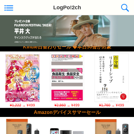
LogPo!2ch
Kindle日替わりセール ◆本日50冊が対象
¥1,222
→ ¥499
¥2,860
→ ¥499
¥1,760
→ ¥499
Amazonデバイスサマーセール