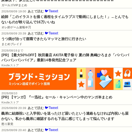
原爆投下、多分正しいw w w w w w w w w w w w w w w w w w w w w w
ガールズVIPまとめ
🐦Tweet
あとで読む
2026/08/09 19:00
絵師「このイラストを描く過程をタイムラプスで動画にしました！」→とんでも
ないものが映り込んで16万いいね
オレ的ゲーム速報＠刃
🐦Tweet
あとで読む
2026/08/09 20:39
うつ病が治って復職できたらマッマと旅行に行きたい
まとめブレイド
2026/08/19まで
[PR] 【最大50%OFF】秋田書店 AKITA電子祭り 夏の陣 奥嶋ひろまさ「ババンバ
バンバンバンパイア」最新14巻発売記念フェア
Kindleストア
2026/08/10
[PR] 【マンガ】『一迅社』セール・キャンペーン中のマンガ本まとめ
Kindleストア
🐦Tweet
あとで読む
2026/08/09 20:39
義弟に結婚祝いと入学祝いを送ったけど届いたという連絡もなければ内祝いも届
かない。私から義弟に確認するのも下品に感じてしまって悩んでいます
怒り新党
🐦Tweet
あとで読む
2026/08/09 20:40