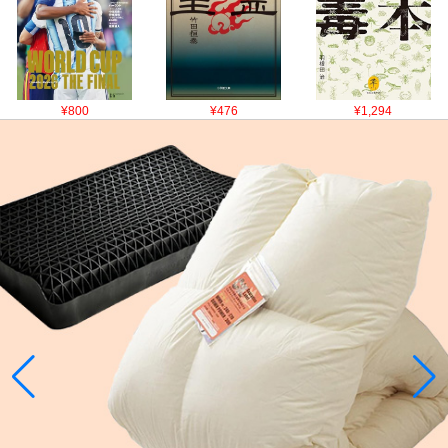
¥800
¥476
¥1,294